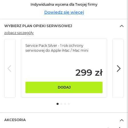
ó
Indywidualna wycena dla Twojej firmy
ż
Dowiedz się więcej
M
a
WYBIERZ PLAN OPIEKI SERWISOWEJ
c
zobacz szczegóły
B
o
o
Service Pack Silver - 1 rok ochrony
Servi
k
serwisowej do Apple iMac / Mac mini
serw
N
e
o
299 zł
I
n
d
y
DODAJ
g
o
M
a
c
AKCESORIA
B