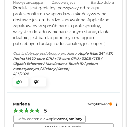
r
4(do 40 Gb/s),USB 4(do 40
Niewystarczająca
Zadowalająca
Bardzo dobra
e
Gb/s),USB 3.1 drugiej generacji
Gniazdo słuchawkowe 3,5 mm z zaawansowaną obsługą
Produkt jest genialny, począwszy od zakupu i
b
(do 10 Gb/s),DisplayPort;
profesjonalizmu w sprzedaży a skończywszy na
słuchawek o wysokiej impedancji
r
Gniazdo słuchawkowe 3,5mm z
dostawie jestem bardzo zadowolona. Apple iMac
n
Gigabit Ethernet
zaawansowaną obsługą
zapakowany w sposób bardzo profesjonalny,
y
Cztery porty Thunderbolt 4 obsługujące:
słuchawek o wysokiej
wszystko dotarło w nienaruszonym stanie, działa
impedancji
M
idealnie, jest bardzo ponocny i ma ogrom
Thunderbolt 4 (do 40 Gb/s)
a
potrzebnych funkcji i udoskonaleń, jest super :)
c
USB 4 (do 40 Gb/s)
B
Ekran
:
24" 4,5K (4480 x 2520)
Opinia dotyczy podobnego produktu:
Apple iMac 24" 4,5K
o
Retina M4 10-core CPU + 10-core GPU / 32GB / 1TB /
USB 3.1 drugiej generacji (do 10 Gb/s)
o
Gigabit Ethernet / Klawiatura z Touch ID i polem
k
numerycznym / Zielony (Green)
DisplayPort
Powłoka ekranu
:
Szkło Nanostrukturalne
A
4/13/2026
i
0
0
r
Z
Typ ekranu
:
LED, IPS, RETINA
ł
o
t
Obsługa wyświetlaczy
Marlena
zweryfikowano
y
Jasność ekranu
:
500 nitów
5
W
Doświadczenie Z Apple:
Zaznajomiony
Jednoczesne wyświetlanie obrazu w pełnej natywnej
e
rozdzielczości na wbudowanym wyświetlaczu w miliardzie
True Tone
:
TAK