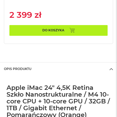
n
o
ś
2 399 zł
c
i
d
y
DO KOSZYKA
s
k
u
M
a
c
B
OPIS PRODUKTU
o
o
k
Apple iMac 24" 4,5K Retina
N
e
Szkło Nanostrukturalne / M4 10-
o
core CPU + 10-core GPU / 32GB /
2
5
1TB / Gigabit Ethernet /
6
Pomarańczowy (Orange)
G