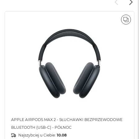
o
o
k
N
POR
e
o
S
r
e
b
r
n
y
W
e
d
ł
u
g
p
o
APPLE AIRPODS MAX 2 - SŁUCHAWKI BEZPRZEWODOWE
j
BLUETOOTH (USB-C) - PÓŁNOC
e
m
Najszybciej u Ciebie:
10.08