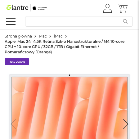
ZALOGUJ
MÓJ 
Apple
SIĘ
Festiwal
Mac
Strona główna
Mac
iMac
M
Apple iMac 24" 4,5K Retina Szkło Nanostrukturalne / M4 10-core
a
CPU + 10-core GPU / 32GB / 1TB / Gigabit Ethernet /
c
Pomarańczowy (Orange)
B
o
Raty 20x0%
o
k
N
e
o
W
e
d
ł
u
g
k