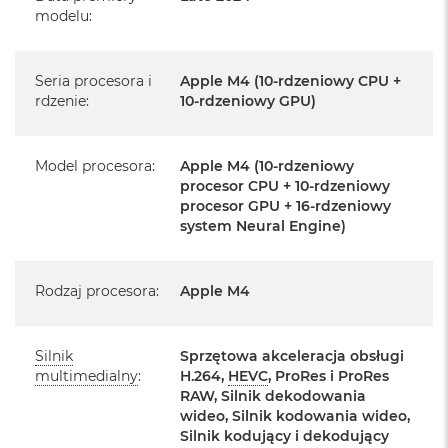
Posiada fabryczne opakowanie
k
modelu
:
A
Posiada system operacyjny macOS w języku
i
polskim oraz polskie menu
r
Seria procesora i
Apple M4 (10-rdzeniowy CPU +
M
Język polski wybieramy przy pierwszym uruchomieniu
2
rdzenie
:
10-rdzeniowy GPU)
urządzenia.
M
a
Zawartość zestawu:
Model procesora
:
Apple M4 (10-rdzeniowy
c
procesor CPU + 10-rdzeniowy
B
procesor GPU + 16-rdzeniowy
24-calowy iMac
o
system Neural Engine)
o
Magic Keyboard z Touch ID
k
A
Mysz Magic Mouse
i
Rodzaj procesora
:
Apple M4
r
Zasilacz o mocy 143W
1
3
Przewód zasilający (2 m)
Silnik
Sprzętowa akceleracja obsługi
M
multimedialny
:
H.264,
HEVC
, ProRes i ProRes
Przewód USB‑C do ładowania
a
RAW, Silnik dekodowania
c
wideo, Silnik kodowania wideo,
B
Silnik kodujący i dekodujący
o