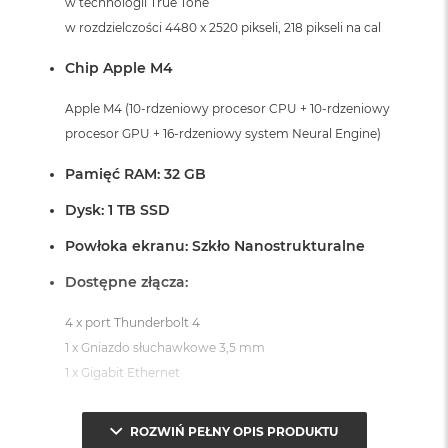
w technologii True Tone
A
w rozdzielczości 4480 x 2520 pikseli, 218 pikseli na cal
i
r
Chip Apple M4
M
a
Apple M4 (10-rdzeniowy procesor CPU + 10-rdzeniowy
c
procesor GPU + 16-rdzeniowy system Neural Engine)
B
o
Pamięć RAM: 32 GB
o
k
Dysk: 1 TB SSD
A
i
Powłoka ekranu: Szkło Nanostrukturalne
r
M
Dostępne złącza:
5
4 x port Thunderbolt 4
M
a
1 x Gniazdo słuchawkowe 3,5 mm
c
1 x Gigabit Ethernet
B
o
System operacyjny macOS Sequoia
o
ROZWIŃ PEŁNY OPIS PRODUKTU
k