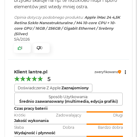
brzydko skaluje na np. te 1920x1080 hidpi i sporo
o
elementów jest wtedy mniej ostra.
Wersja systemu
macOS Sequoia lub nowszy
16-rdzeniowy system Neural Engine
o
operacyjnego
:
k
Opinia dotyczy podobnego produktu:
Apple iMac 24 4,5K
Sprzętowa akceleracja ray tracingu
A
Retina Szkło Nanostrukturalne / M4 10-core CPU + 10-
i
core GPU / 16GB / 256GB / Gigabit Ethernet / Srebrny
120 GB/s przepustowości pamięci
r
Dołączone
Wbudowane aplikacje systemu
(Silver)
P
5/4/2026
oprogramowanie
:
macOS
ó
Silnik multimedialny
1
0
ł
n
Sprzętowa akceleracja obsługi H.264, HEVC, ProRes i ProRes RAW
Klawiatura w
Magic Keyboard z Touch ID
o
c
zestawie
:
Silnik dekodowania wideo
Klient lantre.pl
zweryfikowano
M
Silnik kodowania wideo
5
a
Układ klawiatury
:
ISO - Angielski PL
c
Doświadczenie Z Apple:
Zaznajomiony
Silnik kodujący i dekodujący format ProRes
B
Sposób Użytkowania:
o
Dekoder AV1
Średnio zaawansowany (multimedia, edycja grafiki)
o
Kolor obudowy
:
Pomarańczowy
Czas pracy baterii
k
A
Krótki
Zadowalający
Długi
i
Jakość wykonania
Połączenia i
Cztery porty Thunderbolt/USB
r
Słaba
Dobra
Bardzo dobra
Połączenia i rozbudowa
rozbudowa
:
4 obsługujące: Thunderbolt
S
Wydajność i płynność