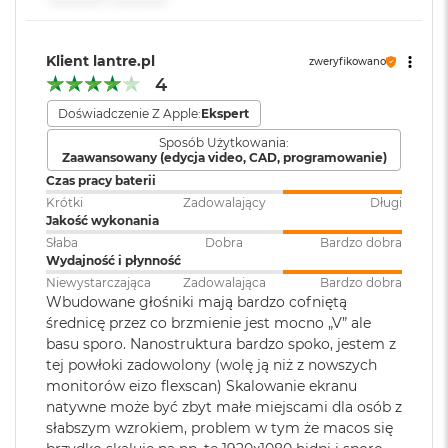
i
r
Wyświetlacz 24-calowy Retina 4,5K
K
Odtwarzanie
Obsługiwane formaty: m.in.
Klient lantre.pl
zweryfikowano
s
Rozdzielczość 4480 na 2520 pikseli przy 218 pikselach na cal, z
dźwięku
:
AAC, MP3,
Apple Lossless
,
FLAC
,
4
i
możliwością wyświetlania miliarda kolorów
Dolby Digital
, Dolby Digital
ę
Doświadczenie Z Apple:
Ekspert
Plus i Dolby Atmos
ż
Jasność 500 nitów
y
Sposób Użytkowania:
c
Zaawansowany (edycja video, CAD, programowanie)
Szeroka gama kolorów (P3)
o
Czas pracy baterii
Dźwięk
:
System sześciu głośników hi‑fi z
w
Technologia True Tone
przetwornikami
Krótki
Zadowalający
Długi
a
Jakość wykonania
niskotonowymi w technologii
P
force‑cancelling, Przestrzenny
Słaba
Dobra
Bardzo dobra
o
Wydajność i płynność
dźwięk stereo, Dźwięk
ś
w
przestrzenny w technologii
Niewystarczająca
Zadowalająca
Bardzo dobra
Chip
i
Wbudowane głośniki mają bardzo cofniętą
Dolby Atmos, Układ trzech
a
średnicę przez co brzmienie jest mocno „V” ale
mikrofonów klasy studyjnej
t
Apple M4
basu sporo. Nanostruktura bardzo spoko, jestem z
a
tej powłoki zadowolony (wolę ją niż z nowszych
10‑rdzeniowe CPU z 6 rdzeniami zapewniającymi wydajność i 4
monitorów eizo flexscan) Skalowanie ekranu
Zainstalowany
macOS
M
rdzeniami energooszczędnymi
natywne może być zbyt małe miejscami dla osób z
system operacyjny
:
a
c
słabszym wzrokiem, problem w tym że macos się
8‑rdzeniowe GPU
B