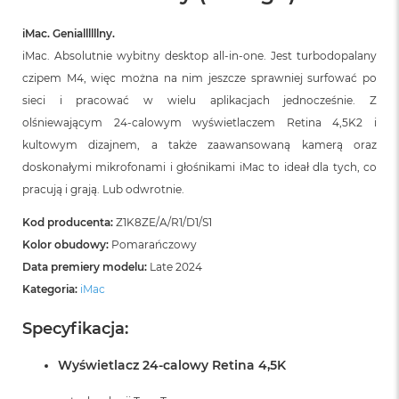
B
iMac. Geniallllllny.
M
iMac. Absolutnie wybitny desktop all‑in‑one. Jest turbodopalany
a
c
czipem M4, więc można na nim jeszcze sprawniej surfować po
B
sieci i pracować w wielu aplikacjach jednocześnie. Z
o
o
olśniewającym 24‑calowym wyświetlaczem Retina 4,5K2 i
k
kultowym dizajnem, a także zaawansowaną kamerą oraz
N
doskonałymi mikrofonami i głośnikami iMac to ideał dla tych, co
e
o
pracują i grają. Lub odwrotnie.
5
1
Kod producenta:
Z1K8ZE/A/R1/D1/S1
2
Kolor obudowy:
Pomarańczowy
G
B
Data premiery modelu:
Late 2024
Kategoria:
iMac
M
a
Specyfikacja:
c
B
Wyświetlacz 24-calowy Retina 4,5K
o
o
k