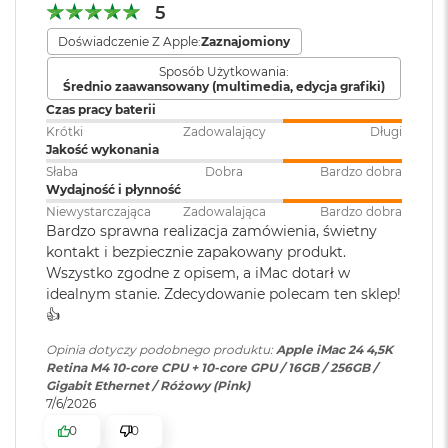
r
5
zewnętrzne 6K. A bezproblemową łączność
G
Karta sieciowa LAN
:
Gigabit Ethernet
Doświadczenie Z Apple:
Zaznajomiony
bezprzewodową zapewniają interfejsy Wi‑Fi 6E i Bluetooth
w
i
4
5.3
.
Sposób Użytkowania:
e
Średnio zaawansowany (multimedia, edycja grafiki)
Karta sieciowa
Wi-Fi 6E (802.11ax)
z
WBUDOWANE ZABEZPIECZENIA I OCHRONA
Czas pracy baterii
bezprzewodowa
d
PRYWATNOŚCI
– Każdy Mac ma solidne zabezpieczenia
WLAN
:
Krótki
Zadowalający
Długi
n
Jakość wykonania
a
strzegące przez wirusami i szkodliwym oprogramowaniem.
s
Słaba
Dobra
Bardzo dobra
W razie zgubienia lub kradzieży apka Znajdź pomoże Ci
z
Wydajność i płynność
Obsługa
Jednoczesne wyświetlanie
odzyskać Twojego Maca. A FileVault dba o to, żeby Twoje
a
Niewystarczająca
Zadowalająca
Bardzo dobra
wyświetlaczy
:
obrazu w pełnej natywnej
r
Bardzo sprawna realizacja zamówienia, świetny
pliki były zaszyfrowane i nikt poza Tobą nie miał do nich
rozdzielczości na wbudowanym
o
kontakt i bezpiecznie zapakowany produkt.
dostępu. Ponadto w ochronie Maca pomagają bezpłatne
wyświetlaczu w miliardzie
ś
Wszystko zgodne z opisem, a iMac dotarł w
kolorów oraz maks. dwa
ć
aktualizacje zabezpieczeń.
idealnym stanie. Zdecydowanie polecam ten sklep!
wyświetlacze zewnętrzne o
👍️
M
rozdzielczości maksymalnej 6K
a
przy 60 Hz
Opinia dotyczy podobnego produktu:
Apple iMac 24 4,5K
c
Retina M4 10-core CPU + 10-core GPU / 16GB / 256GB /
B
Gigabit Ethernet / Różowy (Pink)
o
Odtwarzanie wideo
:
Obsługiwane formaty: m.in.
7/6/2026
o
HEVC,
H.264
, AV1 i ProRes; HDR z
k
0
0
Wyświetlacz
Dolby Vision, HDR10 i HLG
A