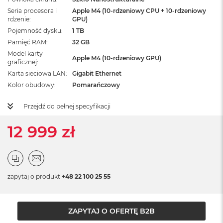
ż
Seria procesora i
Apple M4 (10-rdzeniowy CPU + 10-rdzeniowy
ó
rdzenie
GPU)
ł
Pojemność dysku
1 TB
t
y
Pamięć RAM
32 GB
Model karty
Apple M4 (10-rdzeniowy GPU)
M
graficznej
a
Karta sieciowa LAN
Gigabit Ethernet
c
Kolor obudowy
Pomarańczowy
B
o
o
Przejdź do pełnej specyfikacji
k
N
12 999 zł
e
o
S
u
b
t
zapytaj o produkt
+48 22 100 25 55
e
l
n
ZAPYTAJ O OFERTĘ B2B
y
R