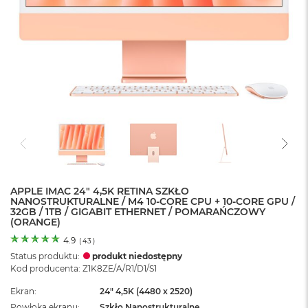
o
l
o
r
u
M
a
c
B
o
o
k
N
e
APPLE IMAC 24" 4,5K RETINA SZKŁO
o
NANOSTRUKTURALNE / M4 10-CORE CPU + 10-CORE GPU /
C
32GB / 1TB / GIGABIT ETHERNET / POMARAŃCZOWY
y
(ORANGE)
t
r
4.9
(
43
)
u
Status produktu:
produkt niedostępny
s
Kod producenta: Z1K8ZE/A/R1/D1/S1
o
w
Ekran
24" 4,5K (4480 x 2520)
o
Powłoka ekranu
Szkło Nanostrukturalne