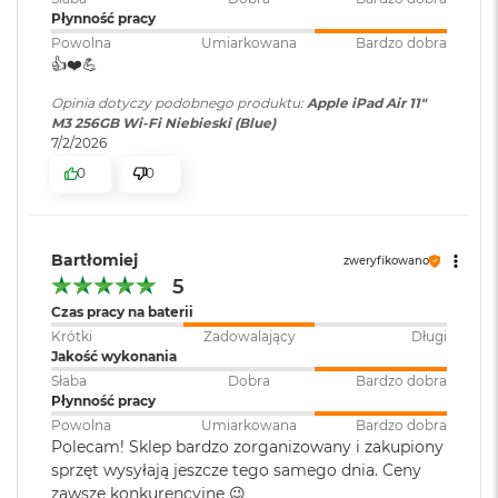
i
Sprzętowa akceleracja ray tracingu
Znak zgodności
:
CE
Płynność pracy
r
1
Powolna
Umiarkowana
Bardzo dobra
8 GB pamięci RAM
T
👍️❤️💪
B
Informacje o
Pobierz
Silnik multimedialny
Opinia dotyczy podobnego produktu:
Apple iPad Air 11"
bezpieczeństwie
:
M
M3 256GB Wi-Fi Niebieski (Blue)
Sprzętowa akceleracja obsługi 8K HEVC, 4K H.264, ProRes i
a
7/2/2026
c
ProRes RAW
0
0
Data Act
:
Pobierz
B
o
Silnik dekodowania wideo
o
k
Silnik kodowania wideo
EAN
:
195949997204
Bartłomiej
A
zweryfikowano
i
5
Silnik kodujący i dekodujący format ProRes
r
Czas pracy na baterii
Gwarancja
:
12 miesięcy gwarancji
2
Dekoder AV1
Krótki
Zadowalający
Długi
T
producenta
Jakość wykonania
B
Słaba
Dobra
Bardzo dobra
Płynność pracy
M
a
Powolna
Umiarkowana
Bardzo dobra
Aparat
c
Polecam! Sklep bardzo zorganizowany i zakupiony
B
sprzęt wysyłają jeszcze tego samego dnia. Ceny
o
zawsze konkurencyjne 😉
Aparat główny