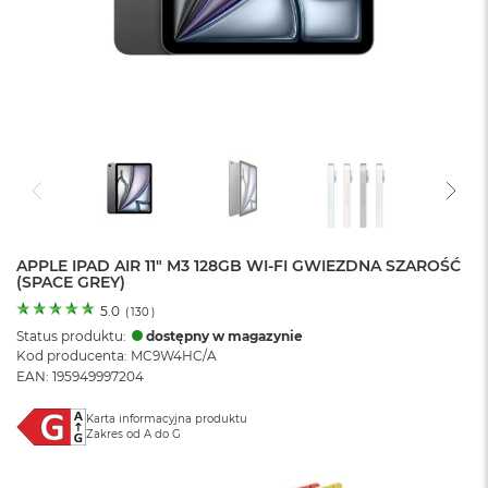
o
l
o
r
u
M
a
c
B
o
o
k
N
APPLE IPAD AIR 11" M3 128GB WI-FI GWIEZDNA SZAROŚĆ
(SPACE GREY)
e
o
5.0
(
130
)
C
Status produktu:
dostępny w magazynie
y
Kod producenta: MC9W4HC/A
t
EAN: 195949997204
r
u
s
Karta informacyjna produktu
Zakres od A do G
o
w
o