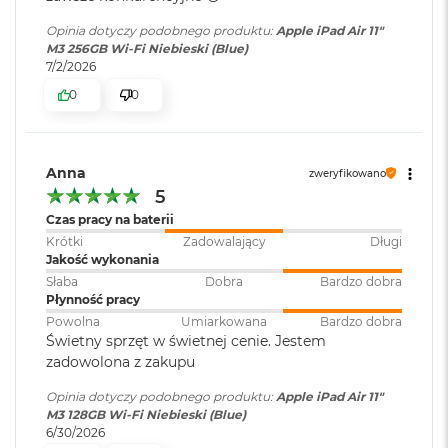
o
k
Opinia dotyczy podobnego produktu:
Apple iPad Air 11"
Aparat szerokokątny 12 MP, przysłona ƒ/1,8
A
M3 256GB Wi-Fi Niebieski (Blue)
i
7/2/2026
Maks. 5-krotny zoom cyfrowy
r
0
0
4
Pięcioelementowy obiektyw
T
B
Panorama (do 63 MP)
M
Anna
zweryfikowano
Osłona obiektywu ze szkła szafirowego
a
5
c
Autofokus z funkcją Focus Pixels
Czas pracy na baterii
B
o
Krótki
Zadowalający
Długi
Inteligentny HDR 4
o
Jakość wykonania
k
Słaba
Dobra
Bardzo dobra
Szeroka gama kolorów na zdjęciach i Live Photo
P
Płynność pracy
r
Powolna
Umiarkowana
Bardzo dobra
Dodawanie geoznaczników do zdjęć
o
Świetny sprzęt w świetnej cenie. Jestem
zadowolona z zakupu
Automatyczna stabilizacja obrazu
M
a
Opinia dotyczy podobnego produktu:
Apple iPad Air 11"
Tryb zdjęć seryjnych
c
M3 128GB Wi-Fi Niebieski (Blue)
B
6/30/2026
Zapisywane formaty zdjęć: HEIF i JPEG
o