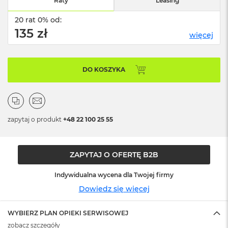
Raty
Leasing
o
o
k
20 rat 0% od:
N
135 zł
więcej
e
o
S
r
DO KOSZYKA
e
b
r
n
y
zapytaj o produkt
+48 22 100 25 55
W
e
d
ZAPYTAJ O OFERTĘ B2B
ł
u
Indywidualna wycena dla Twojej firmy
g
p
Dowiedz się więcej
o
j
e
WYBIERZ PLAN OPIEKI SERWISOWEJ
m
zobacz szczegóły