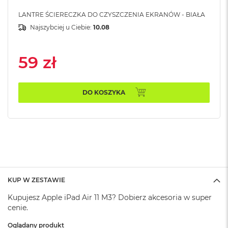
A
i
LANTRE ŚCIERECZKA DO CZYSZCZENIA EKRANÓW - BIAŁA
r
Najszybciej u Ciebie:
10.08
M
4
59 zł
M
a
c
B
DO KOSZYKA
o
o
k
A
i
r
M
3
M
KUP W ZESTAWIE
a
c
Kupujesz Apple iPad Air 11 M3? Dobierz akcesoria w super
B
cenie.
o
o
Oglądany produkt