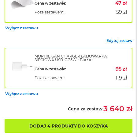
47 zł
Cena w zestawie:
o
k
59 zł
Poza zestawem:
A
i
r
Wyłącz z zestawu
1
5
Edytuj zestaw
W
e
MOPHIE GAN CHARGER ŁADOWARKA
SIECIOWA USB-C 35W - BIAŁA
d
ł
95 zł
Cena w zestawie:
u
g
119 zł
Poza zestawem:
k
o
l
Wyłącz z zestawu
o
r
3 640 zł
Cena za zestaw:
u
M
DODAJ 4 PRODUKTY DO KOSZYKA
a
c