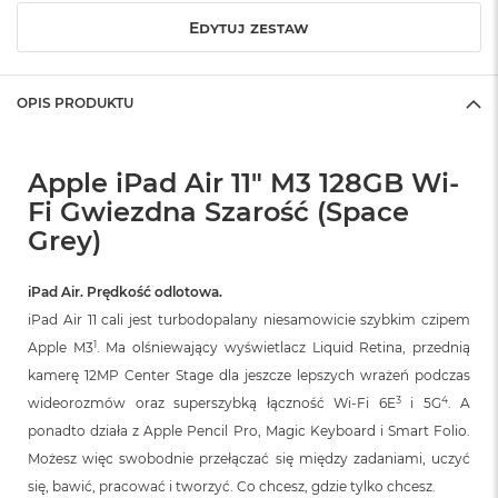
B
o
Edytuj zestaw
o
k
A
i
OPIS PRODUKTU
r
B
ł
Apple iPad Air 11" M3 128GB Wi-
ę
k
Fi Gwiezdna Szarość (Space
i
Grey)
t
n
y
iPad Air. Prędkość odlotowa.
iPad Air 11 cali jest turbodopalany niesamowicie szybkim czipem
M
a
1
Apple M3
. Ma olśniewający wyświetlacz Liquid Retina, przednią
c
kamerę 12MP Center Stage dla jeszcze lepszych wrażeń podczas
B
3
4
wideorozmów oraz superszybką łączność Wi‑Fi 6E
i 5G
. A
o
o
ponadto działa z Apple Pencil Pro, Magic Keyboard i Smart Folio.
k
Możesz więc swobodnie przełączać się między zadaniami, uczyć
A
i
się, bawić, pracować i tworzyć. Co chcesz, gdzie tylko chcesz.