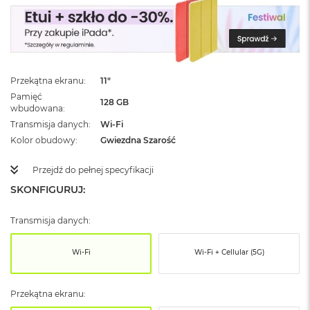
ż
ó
ł
t
y
Przekątna ekranu
11"
M
a
Pamięć
128 GB
c
wbudowana
B
Transmisja danych
Wi-Fi
o
Kolor obudowy
Gwiezdna Szarość
o
k
N
Przejdź do pełnej specyfikacji
e
SKONFIGURUJ:
o
S
u
Transmisja danych:
b
t
Wi-Fi
Wi-Fi + Cellular (5G)
e
l
n
Przekątna ekranu:
y
R