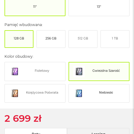
ó
11"
13"
ż
M
Pamięć wbudowana:
a
c
B
128 GB
256 GB
512 GB
1 TB
o
o
k
Kolor obudowy:
N
e
o
Fioletowy
Gwiezdna Szarość
I
n
d
y
Księżycowa Poświata
Niebieski
g
o
M
2 699 zł
a
c
B