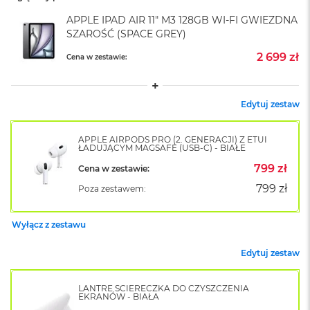
k
A
APPLE IPAD AIR 11" M3 128GB WI-FI GWIEZDNA
i
SZAROŚĆ (SPACE GREY)
r
M
2 699 zł
Cena w zestawie:
2
M
Edytuj zestaw
a
c
B
APPLE AIRPODS PRO (2. GENERACJI) Z ETUI
o
ŁADUJĄCYM MAGSAFE (USB-C) - BIAŁE
o
799 zł
Cena w zestawie:
k
A
799 zł
Poza zestawem:
i
r
1
Wyłącz z zestawu
3
Edytuj zestaw
M
a
c
LANTRE ŚCIERECZKA DO CZYSZCZENIA
B
EKRANÓW - BIAŁA
o