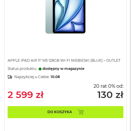
B
M
a
c
B
o
o
k
N
e
APPLE IPAD AIR 11" M3 128GB WI-FI NIEBIESKI (BLUE) – OUTLET
o
5
Status produktu:
dostępny w magazynie
1
Najszybciej u Ciebie:
10.08
2
G
20 rat 0% od:
B
2 599 zł
130 zł
M
a
c
DO KOSZYKA
B
o
o
k