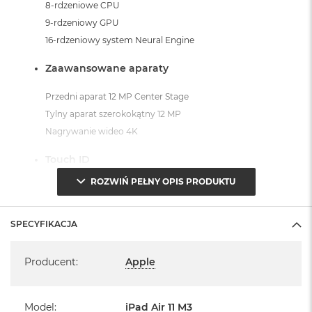
8-rdzeniowe CPU
i
r
9-rdzeniowy GPU
K
16-rdzeniowy system Neural Engine
s
i
Zaawansowane aparaty
ę
ż
y
Przedni aparat 12 MP Center Stage
c
Tylny aparat szerokokątny 12 MP
o
Nagrywanie wideo 4K
w
a
P
Touch ID
o
ROZWIŃ PEŁNY OPIS PRODUKTU
ś
Czujniki
w
i
Żyroskop trójosiowy, Akcelerometr, Barometr, Czujnik
a
SPECYFIKACJA
oświetlenia zewnętrznego
t
a
Specyfikacja
System operacyjny iPadOS 18
Producent
:
Apple
M
a
- lub nowszy, z darmową aktualizacją.
c
Model
:
iPad Air 11 M3
B