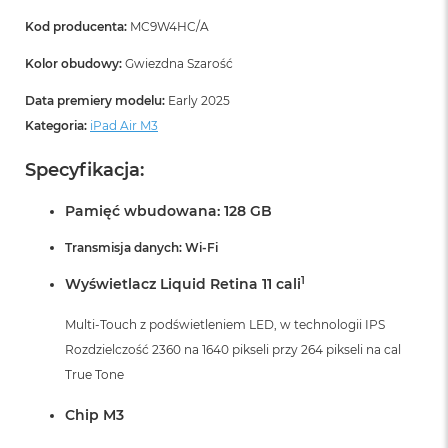
r
G
Kod producenta:
MC9W4HC/A
w
i
Kolor obudowy:
Gwiezdna Szarość
e
z
Data premiery modelu:
Early 2025
d
Kategoria:
iPad Air M3
n
a
Specyfikacja:
s
z
a
Pamięć wbudowana: 128 GB
r
o
Transmisja danych: Wi-Fi
ś
ć
1
Wyświetlacz Liquid Retina 11 cali
M
Multi-Touch z podświetleniem LED, w technologii IPS
a
Rozdzielczość 2360 na 1640 pikseli przy 264 pikseli na cal
c
B
True Tone
o
o
Chip M3
k
A