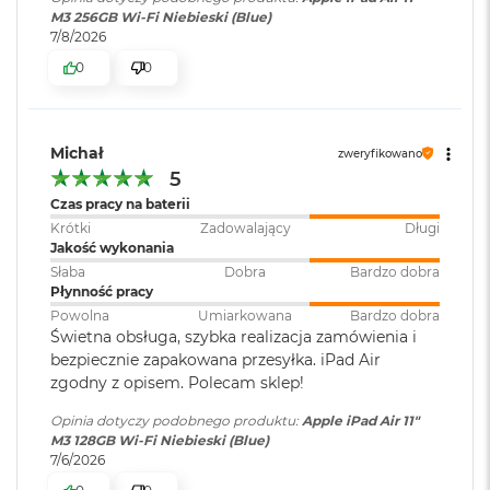
k
M3 256GB Wi-Fi Niebieski (Blue)
A
Złącza
:
1 x USB-C, 1 x Smart Connector, 1
7/8/2026
i
x Złącze magnetyczne
r
0
0
3
2
G
Łączność
:
Bluetooth 5.3
B
Michał
zweryfikowano
PLAY
R
5
A
Dźwięk
:
Głośniki stereo do słuchania w
M
Czas pracy na baterii
układzie poziomym,
Krótki
Zadowalający
Długi
Wbudowane dwa mikrofony
W
Jakość wykonania
e
Słaba
Dobra
Bardzo dobra
d
Płynność pracy
ł
Bateria
:
Litowo-polimerowa
Powolna
Umiarkowana
Bardzo dobra
u
Świetna obsługa, szybka realizacja zamówienia i
g
bezpiecznie zapakowana przesyłka. iPad Air
p
o
Pojemność baterii
:
28,93 Wh
zgodny z opisem. Polecam sklep!
j
e
Opinia dotyczy podobnego produktu:
Apple iPad Air 11"
m
M3 128GB Wi-Fi Niebieski (Blue)
Szacunkowy czas
do 10h
n
7/6/2026
pracy na baterii
:
o