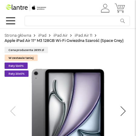
ZALOGUJ
MÓJ 
Apple
SIĘ
Festiwal
Mac
Strona główna
iPad
iPad Air
iPad Air 11
M
Apple iPad Air 11" M3 128GB Wi-Fi Gwiezdna Szarość (Space Grey)
a
c
Cena producenta: 2699 zł
B
W zestawie taniej
o
o
Raty 12x0%
k
Raty 20x0%
N
e
o
W
e
d
ł
u
g
k