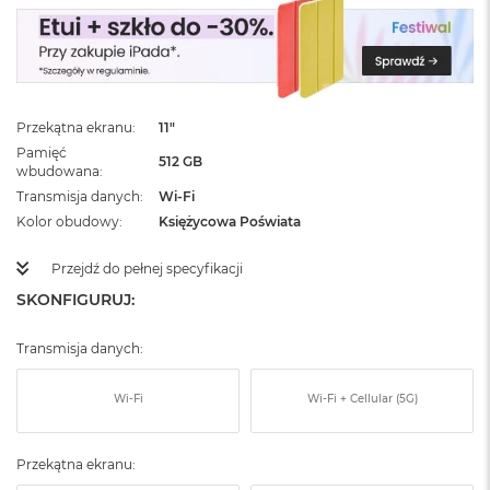
ż
ó
ł
t
y
Przekątna ekranu
11"
M
a
Pamięć
512 GB
c
wbudowana
B
Transmisja danych
Wi-Fi
o
Kolor obudowy
Księżycowa Poświata
o
k
N
Przejdź do pełnej specyfikacji
e
SKONFIGURUJ:
o
S
u
Transmisja danych:
b
t
Wi-Fi
Wi-Fi + Cellular (5G)
e
l
n
Przekątna ekranu:
y
R