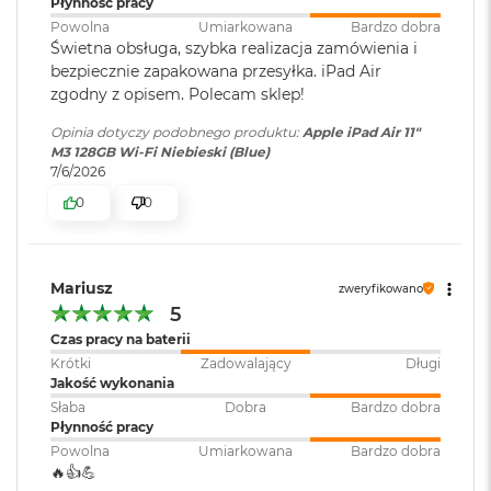
Płynność pracy
8
Powolna
Umiarkowana
Bardzo dobra
G
Świetna obsługa, szybka realizacja zamówienia i
Zainstalowany
iPadOS
B
bezpiecznie zapakowana przesyłka. iPad Air
R
system operacyjny
:
A
zgodny z opisem. Polecam sklep!
M
Wyświetlacz
Opinia dotyczy podobnego produktu:
Apple iPad Air 11"
Wersja systemu
iPadOS 18 lub nowszy
M
M3 128GB Wi-Fi Niebieski (Blue)
Wyświetlacz Liquid Retina
operacyjnego
:
a
7/6/2026
c
0
0
Wyświetlacz Multi Touch z podświetleniem LED w technologii IPS
B
o
Dołączone
Wbudowane aplikacje systemu
Rozdzielczość 2360 na 1640 pikseli przy 264 pikselach na cal
o
oprogramowanie
:
iPadOS
k
Szeroka gama kolorów (P3)
Mariusz
zweryfikowano
A
i
5
True Tone
r
Dodatkowe
Touch ID
, Akcelerometr,
Czas pracy na baterii
1
informacje
:
Barometr, Czujnik oświetlenia
Krótki
Zadowalający
Długi
Powłoka oleofobowa odporna na odciski palców
6
zewnętrznego, Żyroskop
Jakość wykonania
G
trójosiowy
Słaba
Dobra
Bardzo dobra
Pełna laminacja
B
Płynność pracy
R
A
Powłoka antyoblaskowa
Powolna
Umiarkowana
Bardzo dobra
Kolor obudowy
:
Księżycowa Poświata
M
🔥👍️💪
Jasność 500 nitów