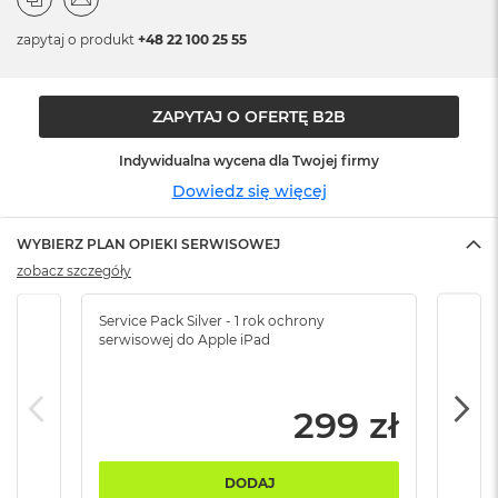
o
o
zapytaj o produkt
+48 22 100 25 55
k
N
e
o
ZAPYTAJ O OFERTĘ B2B
S
r
Indywidualna wycena dla Twojej firmy
e
b
Dowiedz się więcej
r
n
y
WYBIERZ PLAN OPIEKI SERWISOWEJ
zobacz szczegóły
W
e
Service Pack Silver - 1 rok ochrony
Servi
d
serwisowej do Apple iPad
serw
ł
u
g
p
299 zł
o
j
e
DODAJ
m