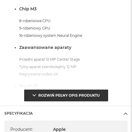
o
Chip M3
k
A
i
8-rdzeniowe CPU
r
9-rdzeniowy GPU
1
16-rdzeniowy system Neural Engine
5
Zaawansowane aparaty
W
e
d
Przedni aparat 12 MP Center Stage
ł
Tylny aparat szerokokątny 12 MP
u
g
Nagrywanie wideo 4K
k
o
Touch ID
l
o
ROZWIŃ PEŁNY OPIS PRODUKTU
Czujniki
r
u
Żyroskop trójosiowy, Akcelerometr, Barometr, Czujnik
SPECYFIKACJA
oświetlenia zewnętrznego
M
a
Specyfikacja
System operacyjny iPadOS 18
c
Producent
:
Apple