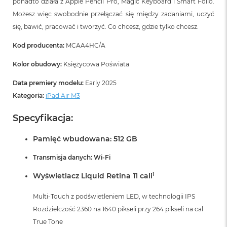
ponadto działa z Apple Pencil Pro, Magic Keyboard i Smart Folio.
k
A
Możesz więc swobodnie przełączać się między zadaniami, uczyć
i
się, bawić, pracować i tworzyć. Co chcesz, gdzie tylko chcesz.
r
M
Kod producenta:
MCAA4HC/A
2
Kolor obudowy:
Księżycowa Poświata
M
a
Data premiery modelu:
Early 2025
c
Kategoria:
iPad Air M3
B
o
o
Specyfikacja:
k
A
Pamięć wbudowana: 512 GB
i
r
Transmisja danych: Wi-Fi
1
3
1
Wyświetlacz Liquid Retina 11 cali
M
Multi-Touch z podświetleniem LED, w technologii IPS
a
c
Rozdzielczość 2360 na 1640 pikseli przy 264 pikseli na cal
B
True Tone
o