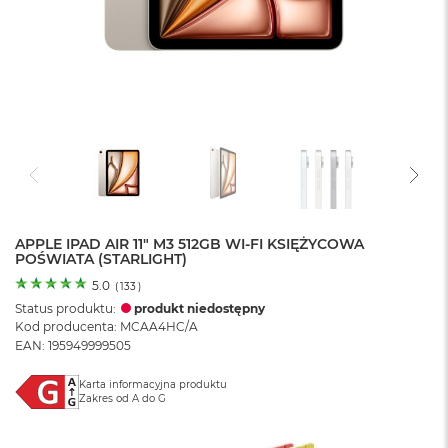
o
l
o
r
u
M
a
c
B
o
o
k
N
APPLE IPAD AIR 11" M3 512GB WI-FI KSIĘŻYCOWA
POŚWIATA (STARLIGHT)
e
o
5.0
(
133
)
C
Status produktu:
produkt niedostępny
y
Kod producenta: MCAA4HC/A
t
EAN: 195949999505
r
u
s
Karta informacyjna produktu
Zakres od A do G
o
w
o