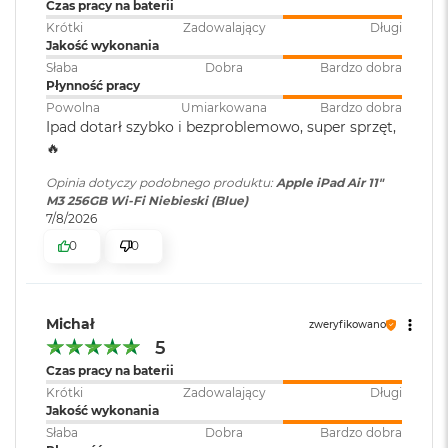
Czas pracy na baterii
d
Złącza
:
1 x USB-C, 1 x Smart Connector, 1
ł
Krótki
Zadowalający
Długi
u
x Złącze magnetyczne
Jakość wykonania
g
Słaba
Dobra
Bardzo dobra
p
Płynność pracy
a
Powolna
Umiarkowana
Bardzo dobra
Łączność
:
Bluetooth 5.3
m
Ipad dotarł szybko i bezproblemowo, super sprzęt,
i
🔥
ę
c
Dźwięk
:
Głośniki stereo do słuchania w
Opinia dotyczy podobnego produktu:
Apple iPad Air 11"
i
układzie poziomym,
M3 256GB Wi-Fi Niebieski (Blue)
R
PLAY
Wbudowane dwa mikrofony
7/8/2026
A
M
0
0
M
Bateria
:
Litowo-polimerowa
a
c
Michał
zweryfikowano
B
Pojemność baterii
:
28,93 Wh
5
o
o
Czas pracy na baterii
k
Krótki
Zadowalający
Długi
A
Szacunkowy czas
do 10h
Jakość wykonania
i
pracy na baterii
:
Słaba
Dobra
Bardzo dobra
r