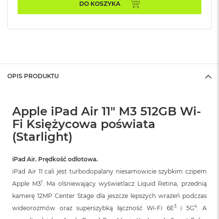
A
DO KOSZYKA
i
r
M
4
M
a
c
OPIS PRODUKTU
B
o
o
Apple iPad Air 11" M3 512GB Wi-
k
A
Fi Księżycowa poświata
i
(Starlight)
r
M
3
iPad Air. Prędkość odlotowa.
M
iPad Air 11 cali jest turbodopalany niesamowicie szybkim czipem
a
1
Apple M3
. Ma olśniewający wyświetlacz Liquid Retina, przednią
c
kamerę 12MP Center Stage dla jeszcze lepszych wrażeń podczas
B
o
3
4
wideorozmów oraz superszybką łączność Wi‑Fi 6E
i 5G
. A
o