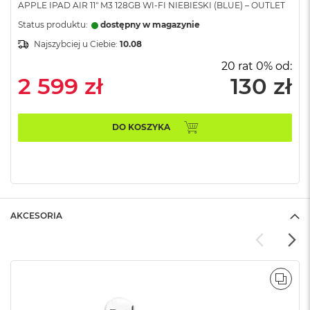
APPLE IPAD AIR 11" M3 128GB WI-FI NIEBIESKI (BLUE) – OUTLET
B
Status produktu:
dostępny w magazynie
M
Najszybciej u Ciebie:
10.08
a
c
20 rat 0% od:
B
2 599 zł
130 zł
o
o
k
N
DO KOSZYKA
e
o
5
1
2
G
B
AKCESORIA
M
a
c
B
o
POR
o
k