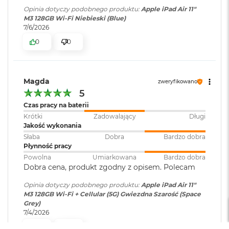
M
Opinia dotyczy podobnego produktu:
Apple iPad Air 11"
a
Działa z Apple Pencil Pro i Apple Pencil (USB-C)
M3 128GB Wi-Fi Niebieski (Blue)
Klasa energetyczna
:
G
c
7/6/2026
B
Funkcja zbliżeniowa Apple Pencil
0
0
o
o
Zawartość zestawu
:
11-calowy iPad Air, Przewód
Wyświetlacz iPada Air 11 cali ma zaokrąglone rogi, które
k
USB-C do ładowania (1m)
podkreślają jego opływowe kształty, a zarazem wpisują się w
A
Magda
kształt regularnego prostokąta. Przy założeniu, że powierzchnia
i
zweryfikowano
r
5
urządzenia jest prostokątem, iPad Air 11 cali ma przekątną 10,86
Szerokość
:
17.85 cm
2
Czas pracy na baterii
cala. Faktyczny obszar wyświetlania jest mniejszy.
4
Krótki
Zadowalający
Długi
G
Jakość wykonania
B
Wysokość
:
24.76 cm
Słaba
Dobra
Bardzo dobra
R
Płynność pracy
A
Chip
M
Powolna
Umiarkowana
Bardzo dobra
Głębokość
:
0.61 cm
Dobra cena, produkt zgodny z opisem. Polecam
M
Apple M3
a
Opinia dotyczy podobnego produktu:
Apple iPad Air 11"
c
M3 128GB Wi-Fi + Cellular (5G) Gwiezdna Szarość (Space
8-rdzeniowe CPU z 4 rdzeniami zapewniającymi wydajność i 4
Waga
:
0.460000
B
Grey)
rdzeniami energooszczędnymi
o
7/4/2026
o
0
0
9-rdzeniowy GPU