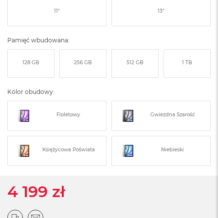
ó
11"
13"
ż
M
Pamięć wbudowana:
a
c
B
128 GB
256 GB
512 GB
1 TB
o
o
k
Kolor obudowy:
N
e
o
Fioletowy
Gwiezdna Szarość
I
n
d
y
Księżycowa Poświata
Niebieski
g
o
M
4 199 zł
a
c
B