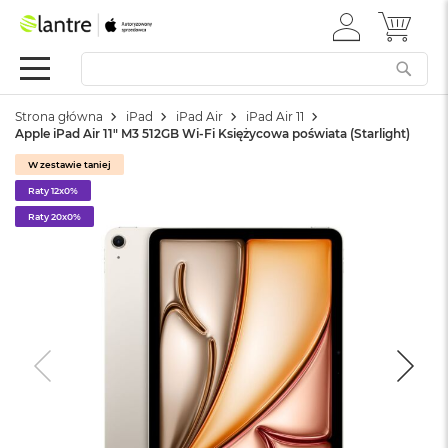
ZALOGUJ
MÓJ 
Apple
SIĘ
Festiwal
Mac
Strona główna
iPad
iPad Air
iPad Air 11
M
Apple iPad Air 11" M3 512GB Wi-Fi Księżycowa poświata (Starlight)
a
c
W zestawie taniej
B
Raty 12x0%
o
o
Raty 20x0%
k
N
e
o
W
e
d
ł
u
g
k