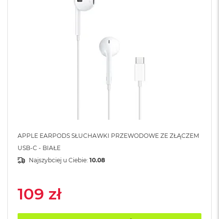
A
i
r
M
a
c
B
o
o
k
A
i
r
M
APPLE EARPODS SŁUCHAWKI PRZEWODOWE ZE ZŁĄCZEM
5
USB-C - BIAŁE
M
Najszybciej u Ciebie:
10.08
a
c
B
109 zł
o
o
k