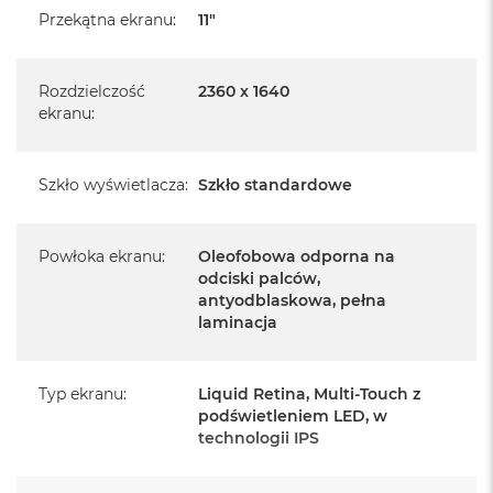
r
Przekątna ekranu
:
11"
G
Język polski wybieramy przy pierwszym uruchomieniu
w
i
urządzenia.
e
Rozdzielczość
2360 x 1640
z
ekranu
:
Zawartość zestawu:
d
n
11-calowy iPad Air
a
Szkło wyświetlacza
:
Szkło standardowe
s
Przewód USB-C do ładowania (1m)
z
a
r
Powłoka ekranu
:
Oleofobowa odporna na
o
odciski palców,
ś
antyodblaskowa, pełna
ć
laminacja
Najważniejsze cechy:
M
a
WYŚWIETLACZ LIQUID RETINA 11 CALI
– Olśniewający
c
Typ ekranu
:
Liquid Retina, Multi‑Touch z
B
wyświetlacz Liquid Retina wyposażono w zaawansowane
podświetleniem LED, w
o
technologii IPS
technologie, takie jak szeroka gama kolorów P3, True Tone i
o
k
ultraniski współczynnik odbicia światła. W efekcie wszystko
A
1