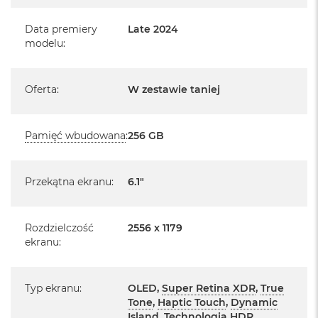
B
producenta
o
o
Data premiery
Late 2024
realizowaną w każdym autoryzowanym punkcie
k
modelu
:
A
serwisowym Apple na terenie całego świata.
i
r
Posiada fabrycznie zafoliowane opakowanie
Oferta
:
W zestawie taniej
B
ł
Posiada system operacyjny iOS w języku polskim
ę
k
Pamięć wbudowana
:
256 GB
Język polski wybieramy przy pierwszym uruchomieniu
i
t
urządzenia.
n
Przekątna ekranu
:
6.1"
y
Zawartość zestawu:
M
iPhone 16
a
Rozdzielczość
2556 x 1179
c
Przewód USB-C do ładowania (1m)
ekranu
:
B
Dokumentacja
o
o
k
Typ ekranu
:
OLED,
Super Retina XDR
,
True
A
Tone
,
Haptic Touch
,
Dynamic
i
Island
, Technologia HDR,