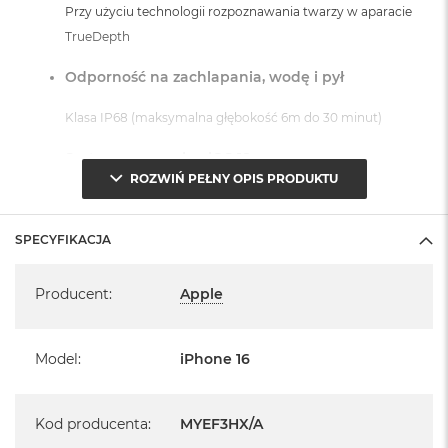
Przy użyciu technologii rozpoznawania twarzy w aparacie
o
k
TrueDepth
A
i
Odporność na zachlapania, wodę i pył
r
1
Klasa IP68 (maksymalna głębokość 6m do 30 minut)
5
System operacyjny iOS 18
W
ROZWIŃ PEŁNY OPIS PRODUKTU
e
d
- lub nowszy, z darmową aktualizacją.
ł
u
SPECYFIKACJA
g
k
Specyfikacja
o
Producent
:
Apple
l
Informacje o produkcie:
o
r
Model
:
iPhone 16
u
iPhone jest nowy
M
pochodzi od polskiego, oficjalnego dystrybutora Apple.
a
Kod producenta
:
MYEF3HX/A
c
Posiada pełną, 12 miesięczną gwarancję