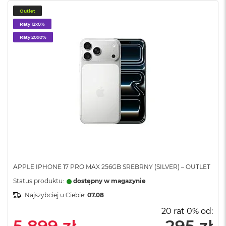
n
o
Outlet
ś
Raty 12x0%
c
Raty 20x0%
i
d
y
s
k
u
M
a
c
B
o
o
k
APPLE IPHONE 17 PRO MAX 256GB SREBRNY (SILVER) – OUTLET
N
e
Status produktu:
dostępny w magazynie
o
2
Najszybciej u Ciebie:
07.08
5
20 rat 0% od:
6
5 899 zł
295 zł
G