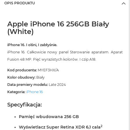
A
OPIS PRODUKTU
i
r
M
4
Apple iPhone 16 256GB Biały
(White)
M
a
c
iPhone 16. I olśni, I zabłyśnie.
B
iPhone 16. Całkowicie nowy panel Sterowanie aparatem. Aparat
o
o
Fusion 48 MP. Pięć wyrazistych kolorów. I czip A18.
k
A
Kod producenta:
MYEF3HX/A
i
Kolor obudowy:
Biały
r
Data premiery modelu:
Late 2024
M
3
Kategoria:
iPhone 16
M
Specyfikacja:
a
c
Pamięć wbudowana 256 GB
B
o
2
Wyświetlacz Super Retina XDR 6,1 cala
o