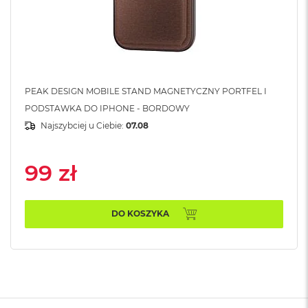
A
i
r
M
a
c
PEAK DESIGN MOBILE STAND MAGNETYCZNY PORTFEL I
B
PODSTAWKA DO IPHONE - BORDOWY
o
o
Najszybciej u Ciebie:
07.08
k
A
i
99 zł
r
M
5
DO KOSZYKA
M
a
c
B
o
o
k