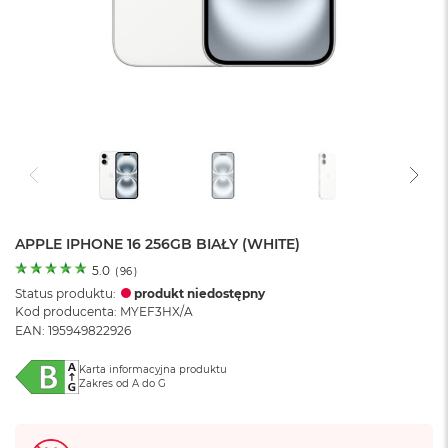
o
l
o
r
u
M
a
c
B
o
o
k
N
APPLE IPHONE 16 256GB BIAŁY (WHITE)
e
5.0
(
96
)
o
Status produktu:
produkt niedostępny
C
Kod producenta: MYEF3HX/A
y
EAN: 195949822926
t
r
u
Karta informacyjna produktu
s
Zakres od A do G
o
w
o