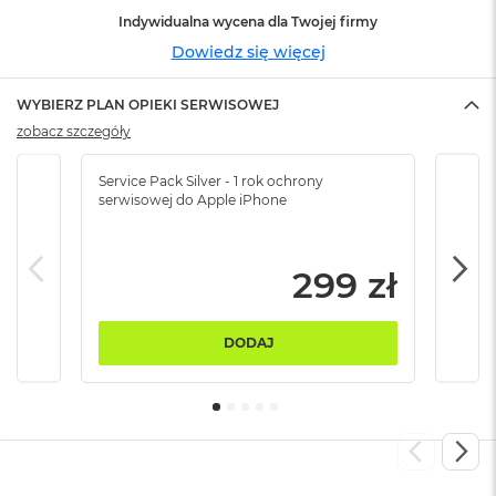
o
o
Indywidualna wycena dla Twojej firmy
k
Dowiedz się więcej
N
e
o
WYBIERZ PLAN OPIEKI SERWISOWEJ
S
zobacz szczegóły
r
e
b
Service Pack Silver - 1 rok ochrony
Servi
serwisowej do Apple iPhone
serw
r
n
y
299 zł
W
e
d
ł
DODAJ
u
g
p
o
j
e
m