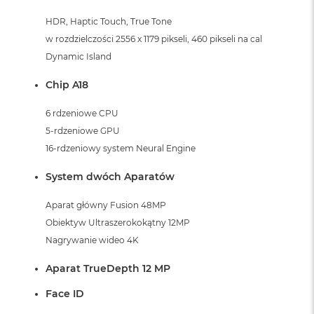
k
A
HDR, Haptic Touch, True Tone
i
w rozdzielczości 2556 x 1179 pikseli, 460 pikseli na cal
r
Dynamic Island
M
2
Chip A18
M
a
6 rdzeniowe CPU
c
5-rdzeniowe GPU
B
o
16-rdzeniowy system Neural Engine
o
k
System dwóch Aparatów
A
i
Aparat główny Fusion 48MP
r
1
Obiektyw Ultraszerokokątny 12MP
3
Nagrywanie wideo 4K
M
Aparat TrueDepth 12 MP
a
c
Face ID
B
o