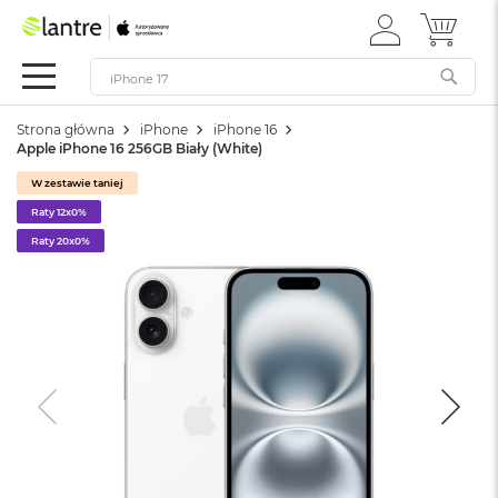
ZALOGUJ
MÓJ 
Apple
SIĘ
Festiwal
Mac
Strona główna
iPhone
iPhone 16
M
Apple iPhone 16 256GB Biały (White)
a
c
W zestawie taniej
B
Raty 12x0%
o
o
Raty 20x0%
k
N
e
o
W
e
d
ł
u
g
k