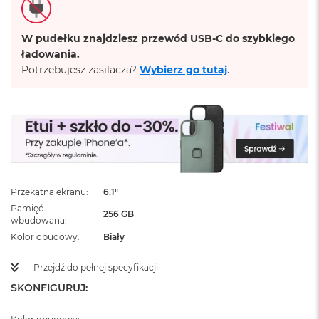
ż
ó
ł
W pudełku znajdziesz przewód USB-C do szybkiego
t
ładowania.
y
Potrzebujesz zasilacza?
Wybierz go tutaj
.
M
a
c
B
o
o
k
N
e
Przekątna ekranu
6.1"
o
Pamięć
S
256 GB
wbudowana
u
Kolor obudowy
Biały
b
t
e
Przejdź do pełnej specyfikacji
l
SKONFIGURUJ:
n
y
R