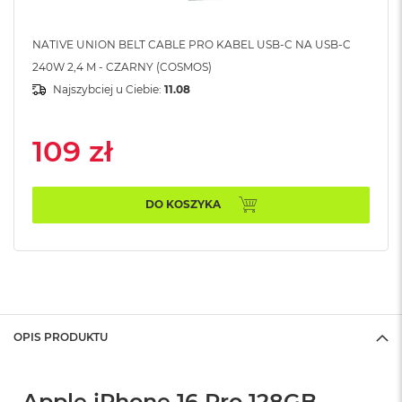
B
M
NATIVE UNION BELT CABLE PRO KABEL USB-C NA USB-C
a
240W 2,4 M - CZARNY (COSMOS)
c
Najszybciej u Ciebie:
11.08
B
o
o
k
109 zł
N
e
o
5
DO KOSZYKA
1
2
G
B
M
a
c
OPIS PRODUKTU
B
o
o
Apple iPhone 16 Pro 128GB
k