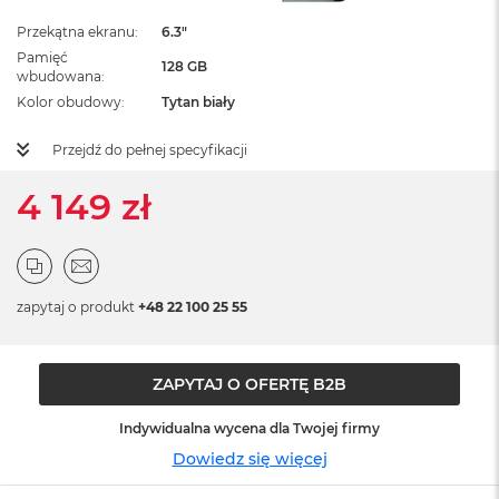
ż
ó
Przekątna ekranu
6.3"
ł
Pamięć
128 GB
t
wbudowana
y
Kolor obudowy
Tytan biały
M
Przejdź do pełnej specyfikacji
a
c
B
4 149 zł
o
o
k
N
e
zapytaj o produkt
+48 22 100 25 55
o
S
u
b
ZAPYTAJ O OFERTĘ B2B
t
e
Indywidualna wycena dla Twojej firmy
l
n
Dowiedz się więcej
y
R