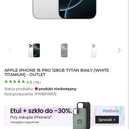
o
l
o
r
u
M
a
c
B
o
o
k
N
APPLE IPHONE 16 PRO 128GB TYTAN BIAŁY (WHITE
TITANIUM) - OUTLET
e
o
4.9
(
155
)
C
Status produktu:
produkt niedostępny
y
Kod producenta: IPN16PWR/E
t
r
u
s
o
w
o