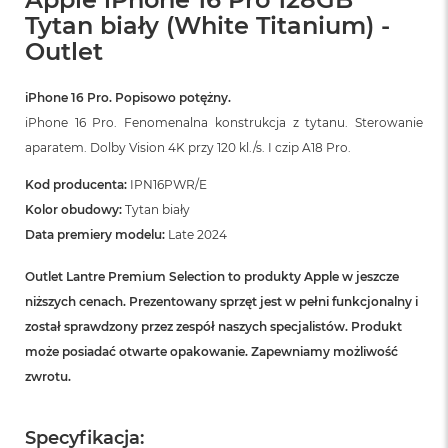
A
Tytan biały (White Titanium) -
i
Outlet
r
M
iPhone 16 Pro. Popisowo potężny.
a
iPhone 16 Pro. Fenomenalna konstrukcja z tytanu. Sterowanie
c
B
aparatem. Dolby Vision 4K przy 120 kl./s. I czip A18 Pro.
o
o
Kod producenta:
IPN16PWR/E
k
Kolor obudowy:
Tytan biały
A
i
Data premiery modelu:
Late 2024
r
M
Outlet Lantre Premium Selection to produkty Apple w jeszcze
5
niższych cenach. Prezentowany sprzęt jest w pełni funkcjonalny i
M
został sprawdzony przez zespół naszych specjalistów. Produkt
a
może posiadać otwarte opakowanie. Zapewniamy możliwość
c
zwrotu.
B
o
o
k
Specyfikacja: