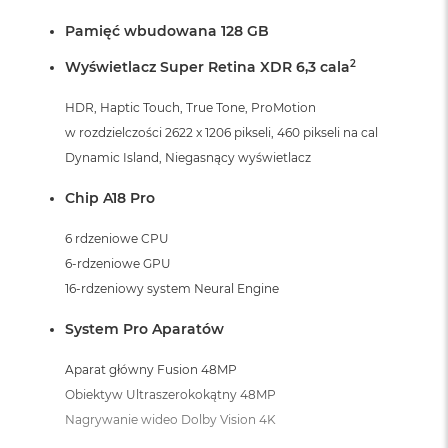
A
i
Pamięć wbudowana 128 GB
r
M
2
Wyświetlacz Super Retina XDR 6,3 cala
4
HDR, Haptic Touch, True Tone, ProMotion
M
a
w rozdzielczości 2622 x 1206 pikseli, 460 pikseli na cal
c
Dynamic Island, Niegasnący wyświetlacz
B
o
Chip A18 Pro
o
k
6 rdzeniowe CPU
A
i
6-rdzeniowe GPU
r
16-rdzeniowy system Neural Engine
M
3
System Pro Aparatów
M
a
Aparat główny Fusion 48MP
c
Obiektyw Ultraszerokokątny 48MP
B
Nagrywanie wideo Dolby Vision 4K
o
o