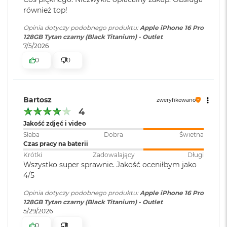
r
powierzchni urządzenia
e
również top!
b
Transmisja danych
:
5G
, LTE
Rozdzielczość 2622 na 1206 pikseli przy 460 pikselach na cal.
r
Opinia dotyczy podobnego produktu:
Apple iPhone 16 Pro
n
128GB Tytan czarny (Black Titanium) - Outlet
Dynamic Island
y
7/5/2026
Dual Sim
:
TAK
0
0
Niegasnący wyświetlacz
M
a
Technologia ProMotion z adaptacyjną częstotliwością
c
Złącza
:
1 x Tacka na kartę nano-SIM, 1 x
B
odświeżania do 120 Hz
USB-C
Bartosz
zweryfikowano
o
4
o
Technologia HDR
k
Jakość zdjęć i video
A
Ładowanie
TAK
True Tone
Słaba
Dobra
Świetna
i
bezprzewodowe
:
Czas pracy na baterii
r
Szeroka gama kolorów (P3)
Krótki
Zadowalający
Długi
Z
Wszystko super sprawnie. Jakość oceniłbym jako
ł
Haptic Touch
Szybkie ładowanie
:
Możliwość szybkiego ładowania
4/5
o
do 50procent w 30 minut
t
Kontrast 2 000 000:1 (typowo)
Opinia dotyczy podobnego produktu:
Apple iPhone 16 Pro
y
zasilaczem o mocy 20W lub
128GB Tytan czarny (Black Titanium) - Outlet
wyższej
Jasność maks. 1000 nitów (typowo); jasność szczytowa 1600
5/29/2026
W
nitów (HDR); jasność szczytowa 2000 nitów (w plenerze); jasność
e
0
1