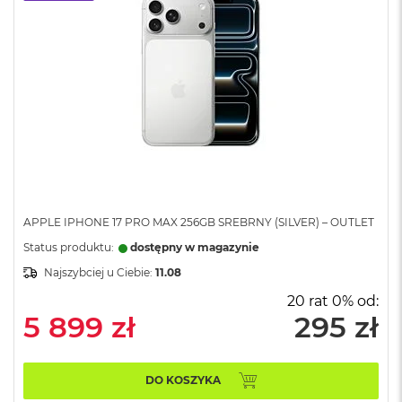
o
o
k
N
e
o
S
r
e
b
r
n
y
APPLE IPHONE 17 PRO MAX 256GB SREBRNY (SILVER) – OUTLET
W
e
Status produktu:
dostępny w magazynie
d
Najszybciej u Ciebie:
11.08
ł
u
20 rat 0% od:
g
5 899 zł
295 zł
p
o
j
e
DO KOSZYKA
m