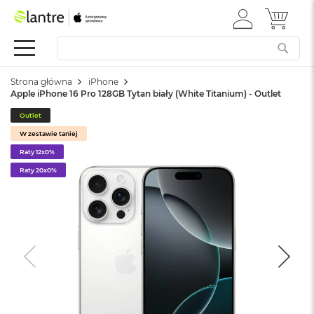
ZALOGUJ
MÓJ 
Apple
SIĘ
Festiwal
Mac
Strona główna
iPhone
M
Apple iPhone 16 Pro 128GB Tytan biały (White Titanium) - Outlet
a
c
Outlet
B
W zestawie taniej
o
o
Raty 12x0%
k
Raty 20x0%
N
e
o
W
e
d
ł
u
g
k