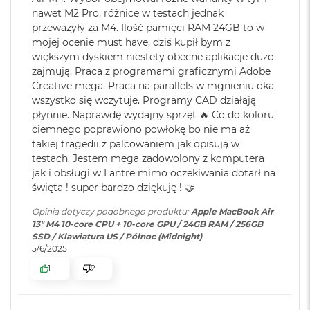
r
Karta sieciowa
Wi-Fi 6E (802.11ax)
nawet M2 Pro, różnice w testach jednak
e
cal
bezprzewodowa
b
przeważyły za M4. Ilość pamięci RAM 24GB to w
WLAN
:
r
Jasność 500 nitów
mojej ocenie must have, dziś kupił bym z
n
większym dyskiem niestety obecne aplikacje dużo
y
Kolory
zajmują. Praca z programami graficznymi Adobe
Kamera
Kamera 12MP Center Stage z
Creative mega. Praca na parallels w mgnieniu oka
M
internetowa
:
obsługą funkcji Widok blatu
Możliwość wyświetlania miliarda kolorów
wszystko się wczytuje. Programy CAD działają
a
c
płynnie. Naprawdę wydajny sprzęt 🔥 Co do koloru
Szeroka gama kolorów (P3)
B
ciemnego poprawiono powłokę bo nie ma aż
Bateria
:
Litowo-polimerowa
o
takiej tragedii z palcowaniem jak opisują w
Technologia True Tone
o
testach. Jestem mega zadowolony z komputera
k
jak i obsługi w Lantre mimo oczekiwania dotarł na
A
Pojemność baterii
:
53,8 Wh
święta ! super bardzo dziękuję ! 🤝
i
r
Opinia dotyczy podobnego produktu:
Apple MacBook Air
Z
Chip
13" M4 10-core CPU + 10-core GPU / 24GB RAM / 256GB
ł
Szacunkowy czas
do 18h
SSD / Klawiatura US / Północ (Midnight)
o
pracy na baterii
:
5/6/2025
t
Apple M4
y
1
2
10-rdzeniowe CPU z 4 rdzeniami zapewniającymi wydajność i 6
Szybkie ładowanie
:
Możliwość szybkiego ładowania
W
rdzeniami energooszczędnymii
zasilaczem USB-C o mocy 70W
e