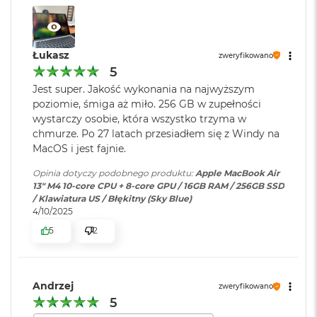
d
10-rdzeniowe GPU
ł
u
Ładowanie i
Port MagSafe 3 do ładowania;
16-rdzeniowy system Neural Engine
g
rozbudowa
:
Gniazdo słuchawkowe 3,5 mm;
Łukasz
p
zweryfikowano
Sprzętowa akceleracja ray tracingu
Dwa porty Thunderbolt 4 (USB-
a
5
C) obsługujące: Ładowanie,
m
Jest super. Jakość wykonania na najwyższym
120 GB/s przepustowości pamięci
DisplayPort
, Thunderbolt 4 (do
i
poziomie, śmiga aż miło. 256 GB w zupełności
ę
40Gb/s), USB 4 (do 40Gb/s)
wystarczy osobie, która wszystko trzyma w
Silnik multimedialny
c
i
chmurze. Po 27 latach przesiadłem się z Windy na
R
Sprzętowa akceleracja obsługi H.264, HEVC, ProRes i ProRes RAW
MacOS i jest fajnie.
Klawiatura
NIE
A
numeryczna
:
M
Silnik dekodowania wideo
Opinia dotyczy podobnego produktu:
Apple MacBook Air
13" M4 10-core CPU + 8-core GPU / 16GB RAM / 256GB SSD
M
Silnik kodowania wideo
/ Klawiatura US / Błękitny (Sky Blue)
a
4/10/2025
Podświetlana
TAK
c
Silnik kodujący i dekodujący format ProRes
klawiatura
:
5
2
B
o
Dekoder AV1
o
Touch ID
:
TAK
k
Andrzej
A
zweryfikowano
i
5
r