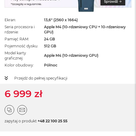
ż
ó
ł
t
Ekran
13,6" (2560 x 1664)
y
Seria procesora i
Apple M4 (10-rdzeniowy CPU + 10-rdzeniowy
rdzenie
GPU)
M
Pamięć RAM
24 GB
a
Pojemność dysku
512 GB
c
B
Model karty
Apple M4 (10-rdzeniowy GPU)
o
graficznej
o
Kolor obudowy
Północ
k
N
Przejdź do pełnej specyfikacji
e
o
6 999 zł
S
u
b
t
e
l
zapytaj o produkt
+48 22 100 25 55
n
y
R