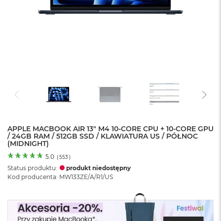
o
l
o
r
u
M
a
c
B
o
o
k
N
e
APPLE MACBOOK AIR 13" M4 10-CORE CPU + 10-CORE GPU
/ 24GB RAM / 512GB SSD / KLAWIATURA US / PÓŁNOC
o
(MIDNIGHT)
C
y
5.0
(
553
)
t
Status produktu:
produkt niedostępny
r
Kod producenta: MW133ZE/A/R1/US
u
s
o
w
o