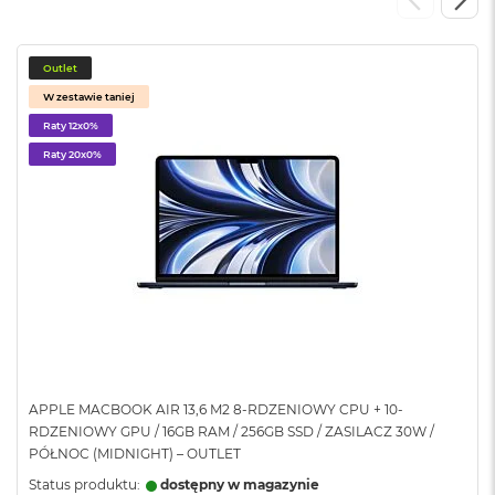
o
o
k
N
Outlet
e
W zestawie taniej
o
S
Raty 12x0%
r
Raty 20x0%
e
b
r
n
y
W
e
d
ł
u
g
p
APPLE MACBOOK AIR 13,6 M2 8-RDZENIOWY CPU + 10-
o
RDZENIOWY GPU / 16GB RAM / 256GB SSD / ZASILACZ 30W /
j
PÓŁNOC (MIDNIGHT) – OUTLET
e
m
Status produktu:
dostępny w magazynie