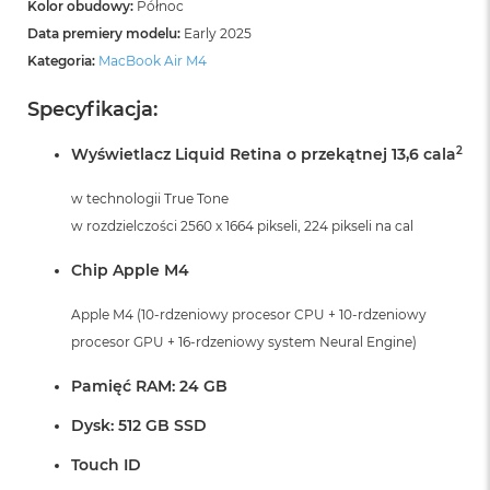
A
Kolor obudowy:
Północ
i
Data premiery modelu:
Early 2025
r
Kategoria:
MacBook Air M4
M
4
Specyfikacja:
M
a
2
Wyświetlacz Liquid Retina o przekątnej 13,6 cala
c
B
w technologii True Tone
o
o
w rozdzielczości 2560 x 1664 pikseli, 224 pikseli na cal
k
A
Chip Apple M4
i
r
Apple M4 (10-rdzeniowy procesor CPU + 10-rdzeniowy
M
3
procesor GPU + 16-rdzeniowy system Neural Engine)
M
Pamięć RAM: 24 GB
a
c
Dysk: 512 GB SSD
B
o
Touch ID
o