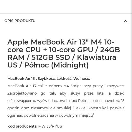
A
i
r
OPIS PRODUKTU
M
a
c
Apple MacBook Air 13" M4 10-
B
o
core CPU + 10-core GPU / 24GB
o
RAM / 512GB SSD / Klawiatura
k
US / Północ (Midnight)
A
i
r
MacBook Air 13″. Szybkość. Lekkość. Wolność.
M
5
MacBook Air 13 cali z czipem M4 śmiga przy pracy i rozrywce.
Zaprojektowano go tak, aby służył przez lata, a dzięki
M
olśniewającemu wyświetlaczowi Liquid Retina, baterii nawet na 18
a
c
godzin oraz niesamowicie smukłej i lekkiej konstrukcji pozwala
B
1
ogarniać dowolne zadania w dowolnym miejscu
o
o
Kod producenta:
MW133/R1/US
k