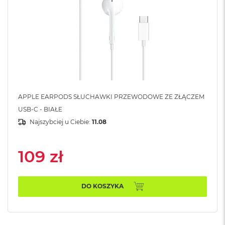
B
M
a
c
B
o
o
k
N
e
APPLE EARPODS SŁUCHAWKI PRZEWODOWE ZE ZŁĄCZEM
o
USB-C - BIAŁE
5
Najszybciej u Ciebie:
11.08
1
2
G
B
109 zł
M
a
DO KOSZYKA
c
B
o
o
k