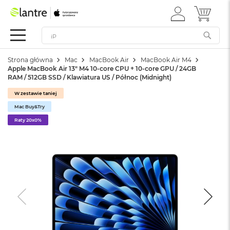
ZALOGUJ
MÓJ 
Apple
SIĘ
Festiwal
Mac
Strona główna
Mac
MacBook Air
MacBook Air M4
M
Apple MacBook Air 13" M4 10-core CPU + 10-core GPU / 24GB
a
RAM / 512GB SSD / Klawiatura US / Północ (Midnight)
c
B
W zestawie taniej
o
Mac Buy&Try
o
k
Raty 20x0%
N
e
o
W
e
d
ł
u
g
k