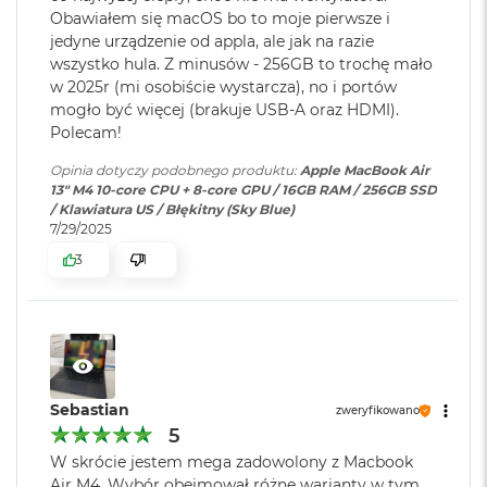
4
Workspace, pędzą w macOS jak nigdy
o
Obawiałem się macOS bo to moje pierwsze i
Model karty
Apple M4 (10-rdzeniowy GPU)
o
jedyne urządzenie od appla, ale jak na razie
KTO KOCHA IPHONE’A, POKOCHA I MACA
– Mac świetnie
k
graficznej
:
wszystko hula. Z minusów - 256GB to trochę mało
A
dogaduje się z każdym urządzeniem Apple. Razem potrafią
w 2025r (mi osobiście wystarcza), no i portów
i
zdziałać cuda. Możesz skopiować coś na iPhonie i wkleić to
mogło być więcej (brakuje USB-A oraz HDMI).
r
Rodzaje wejść /
2 x Thunderbolt 4, 1 x Gniazdo
Polecam!
na Macu. Albo odebrać na Macu połączenie FaceTime i
P
wyjść
:
słuchawkowe 3.5 mm, 1 x
ó
5
wysłać tekst przez apkę Wiadomości
Opinia dotyczy podobnego produktu:
Apple MacBook Air
MagSafe 3
ł
13" M4 10-core CPU + 8-core GPU / 16GB RAM / 256GB SSD
n
/ Klawiatura US / Błękitny (Sky Blue)
o
7/29/2025
c
Dźwięk
:
System czterech głośników,
3
1
Układ trzech mikrofonów
M
a
c
Wyświetlacz
B
Moduł Bluetooth
:
Bluetooth 5.3
o
o
Wyświetlacz Liquid Retina
k
Czytnik kart
NIE
Sebastian
A
zweryfikowano
Wyświetlacz o przekątnej 13,6 cala z podświetleniem LED, w
pamięci
:
i
5
1
technologii IPS
r
W skrócie jestem mega zadowolony z Macbook
S
Rozdzielczość natywna 2560 na 1664 piksele przy 224 pikselach na
Air M4. Wybór obejmował różne warianty w tym