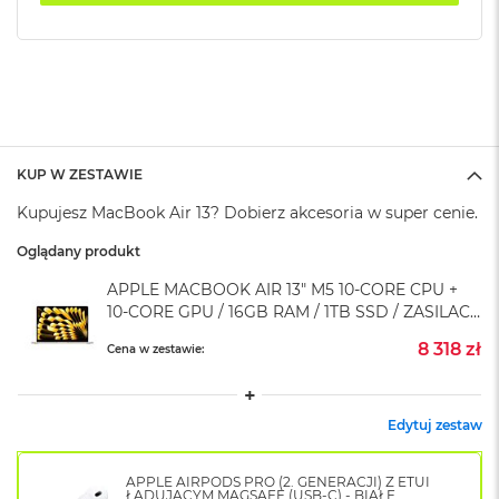
k
A
i
r
M
2
M
a
KUP W ZESTAWIE
c
Kupujesz MacBook Air 13? Dobierz akcesoria w super cenie.
B
o
Oglądany produkt
o
k
APPLE MACBOOK AIR 13" M5 10-CORE CPU +
A
10-CORE GPU / 16GB RAM / 1TB SSD / ZASILACZ
i
r
35 W / KSIĘŻYCOWA POŚWIATA (STARLIGHT)
8 318 zł
Cena w zestawie:
1
3
M
Edytuj zestaw
a
c
B
APPLE AIRPODS PRO (2. GENERACJI) Z ETUI
o
ŁADUJĄCYM MAGSAFE (USB-C) - BIAŁE