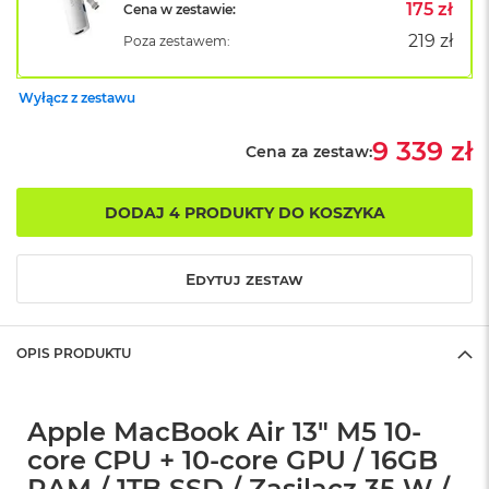
B
175 zł
Cena w zestawie:
o
219 zł
Poza zestawem:
o
k
A
Wyłącz z zestawu
i
r
B
9 339 zł
Cena za zestaw:
ł
ę
k
DODAJ 4 PRODUKTY DO KOSZYKA
i
t
n
Edytuj zestaw
y
M
a
OPIS PRODUKTU
c
B
o
o
Apple MacBook Air 13" M5 10-
k
core CPU + 10-core GPU / 16GB
A
i
RAM / 1TB SSD / Zasilacz 35 W /