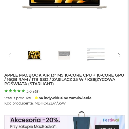
o
l
o
r
u
M
a
c
B
o
o
k
N
e
APPLE MACBOOK AIR 13" M5 10-CORE CPU + 10-CORE GPU
/ 16GB RAM / 1TB SSD / ZASILACZ 35 W / KSIĘŻYCOWA
o
POŚWIATA (STARLIGHT)
C
y
5.0
(
98
)
t
Status produktu:
na indywidualne zamówienie
r
Kod producenta: MDHC4ZE/A/35W
u
s
o
w
o