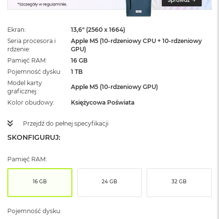
ż
ó
ł
Ekran
13,6" (2560 x 1664)
t
y
Seria procesora i
Apple M5 (10-rdzeniowy CPU + 10-rdzeniowy
rdzenie
GPU)
M
Pamięć RAM
16 GB
a
Pojemność dysku
1 TB
c
Model karty
B
Apple M5 (10-rdzeniowy GPU)
graficznej
o
o
Kolor obudowy
Księżycowa Poświata
k
N
Przejdź do pełnej specyfikacji
e
SKONFIGURUJ:
o
S
u
Pamięć RAM:
b
t
e
16 GB
24 GB
32 GB
l
n
y
Pojemność dysku:
R