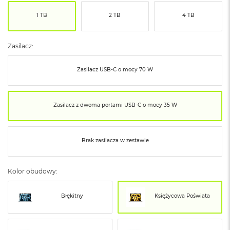
ó
1 TB
2 TB
4 TB
ż
M
a
Zasilacz:
c
B
Zasilacz USB‑C o mocy 70 W
o
o
k
N
Zasilacz z dwoma portami USB‑C o mocy 35 W
e
o
I
n
Brak zasilacza w zestawie
d
y
g
Kolor obudowy:
o
M
Błękitny
Księżycowa Poświata
a
c
B