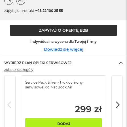
n
o
zapytaj o produkt
+48 22 100 25 55
ś
c
i
d
ZAPYTAJ O OFERTĘ B2B
y
s
Indywidualna wycena dla Twojej firmy
k
u
Dowiedz się więcej
M
WYBIERZ PLAN OPIEKI SERWISOWEJ
a
c
zobacz szczegóły
B
o
Service Pack Silver - 1 rok ochrony
Servi
o
serwisowej do MacBook Air
serw
k
N
e
o
299 zł
2
5
6
DODAJ
G