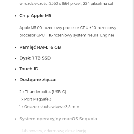
i
w rozdzielczości 2560 x 1664 pikseli, 224 pikseli na cal
r
K
Chip Apple M5
s
i
Apple M5 (10-rdzeniowy procesor CPU + 10-rdzeniowy
ę
procesor GPU + 16-rdzeniowy system Neural Engine)
ż
y
c
Pamięć RAM: 16 GB
o
w
Dysk: 1 TB SSD
a
P
Touch ID
o
ś
Dostępne złącza:
w
i
2 x Thunderbolt 4 (USB-C)
a
1 x Port MagSafe 3
t
a
1 x Gniazdo słuchawkowe 3,5 mm
M
System operacyjny macOS Sequoia
a
c
- lub nowszy, z darmową aktualizacją.
B