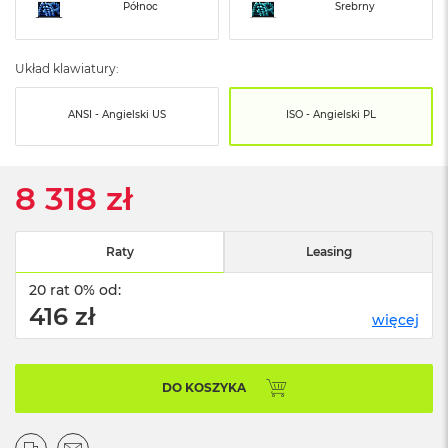
o
Północ
Srebrny
o
k
N
Układ klawiatury:
e
o
S
ANSI - Angielski US
ISO - Angielski PL
r
e
b
r
8 318 zł
n
y
Raty
Leasing
W
e
20 rat 0% od:
d
ł
416 zł
więcej
u
g
p
o
DO KOSZYKA
j
e
m