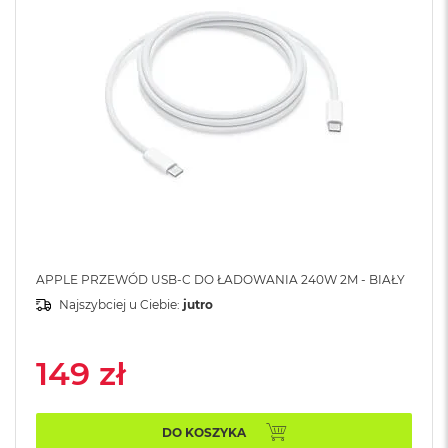
A
i
r
M
4
M
a
c
B
o
o
k
A
i
r
APPLE PRZEWÓD USB-C DO ŁADOWANIA 240W 2M - BIAŁY
M
Najszybciej u Ciebie:
jutro
3
M
149 zł
a
c
B
o
DO KOSZYKA
o