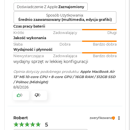
i
r
Doświadczenie Z Apple:
Zaznajomiony
Ładowanie
1
Zainstalowany
macOS
Sposób Użytkowania:
T
system operacyjny
:
Średnio zaawansowany (multimedia, edycja grafiki)
DisplayPort
B
Czas pracy baterii
Thunderbolt 4 (do 40 Gb/s)
M
Krótki
Zadowalający
Długi
Wersja systemu
macOS Sequoia lub nowszy
a
Jakość wykonania
operacyjnego
USB 4 (do 40 Gb/s)
:
c
Słaba
Dobra
Bardzo dobra
B
Wydajność i płynność
o
Niewystarczająca
Zadowalająca
Bardzo dobra
o
Dołączone
Wbudowane aplikacje systemu
wydajny sprzęt w lekkiej konfiguracji
k
oprogramowanie
:
macOS
A
Opinia dotyczy podobnego produktu:
Apple MacBook Air
i
Obsługa wyświetlaczy
13" M5 10-core CPU + 8-core GPU / 16GB RAM / 512GB SSD
r
/ Północ (Midnight)
2
Dodatkowe
Klawiatura z Touch ID, Gładzik
8/6/2026
T
informacje
:
Force Touch wyczuwający siłę
Obsługa maksymalnie dwóch wyświetlaczy zewnętrznych:
B
0
0
nacisku, Czujnik światła
Dwa wyświetlacze o natywnej rozdzielczości do 6K przy 60
otoczenia
M
Hz lub 4K przy 144 Hz
a
Jeden wyświetlacz o natywnej rozdzielczości do 8K przy 60
c
Robert
zweryfikowano
B
Hz lub 5K przy 120 Hz lub 4K przy 240 Hz
Układ klawiatury
:
ISO - Angielski PL
5
o