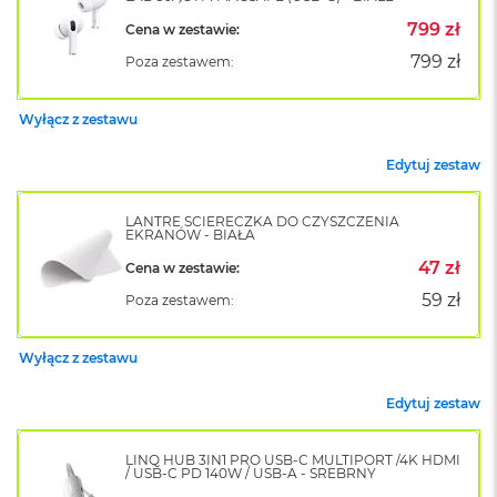
o
799 zł
Cena w zestawie:
k
A
799 zł
Poza zestawem:
i
r
1
Wyłącz z zestawu
5
Edytuj zestaw
W
e
d
LANTRE ŚCIERECZKA DO CZYSZCZENIA
EKRANÓW - BIAŁA
ł
u
47 zł
Cena w zestawie:
g
k
59 zł
Poza zestawem:
o
l
o
Wyłącz z zestawu
r
u
Edytuj zestaw
M
a
LINQ HUB 3IN1 PRO USB-C MULTIPORT /4K HDMI
/ USB-C PD 140W / USB-A - SREBRNY
c