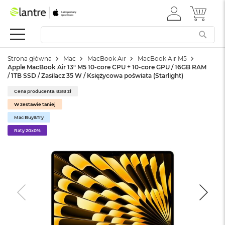
ZALOGUJ
MÓJ 
Apple
SIĘ
Festiwal
Mac
Strona główna
Mac
MacBook Air
MacBook Air M5
M
Apple MacBook Air 13" M5 10-core CPU + 10-core GPU / 16GB RAM
a
/ 1TB SSD / Zasilacz 35 W / Księżycowa poświata (Starlight)
c
B
Cena producenta: 8318 zł
o
W zestawie taniej
o
k
Mac Buy&Try
N
Raty 20x0%
e
o
W
e
d
ł
u
g
k