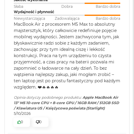
ś
Słaba
Dobra
Bardzo dobra
c
Jasność 500 nitów
Wydajność i płynność
i
Pojemność baterii
:
53,8 Wh
d
Niewystarczająca
Zadowalająca
Bardzo dobra
Kolory
y
MacBook Air z procesorem M5 Max to absolutny
s
majstersztyk, który całkowicie redefiniuje pojęcie
Możliwość wyświetlania miliarda kolorów
k
Szybkie ładowanie
:
Możliwość szybkiego ładowania
mobilnej wydajności. Jestem zachwycona tym, jak
u
zasilaczem USB-C o mocy 70W
Szeroka gama kolorów (P3)
błyskawicznie radzi sobie z każdym zadaniem,
zachowując przy tym idealną ciszę i lekkość
M
Technologia True Tone
konstrukcji. Praca na tym urządzeniu to czysta
a
Ładowanie i
Dwa porty Thunderbolt 4
przyjemność, a czas pracy na baterii pozwala mi
c
rozbudowa
:
(USB‑C) obsługujące:
B
zapomnieć o ładowarce na cały dzień. To bez
Ładowanie,
DisplayPort
,
o
wątpienia najlepszy zakup, jaki mogłam zrobić –
Thunderbolt 4 (do 40 Gb/s),
o
ten laptop jest po prostu fantastyczny pod każdym
k
USB 4 (do 40 Gb/s)
Chip
względem. ❤️🔥🔥🔥🔥
A
i
Opinia dotyczy podobnego produktu:
Apple MacBook Air
r
Apple M5
13" M5 10-core CPU + 8-core GPU / 16GB RAM / 512GB SSD
Klawiatura
NIE
2
/ Klawiatura US / Księżycowa poświata (Starlight)
numeryczna
:
5
Apple M5 (10-rdzeniowy procesor CPU + 10-rdzeniowy procesor
5/10/2026
6
GPU + 16-rdzeniowy system Neural Engine)
G
0
0
B
Podświetlana
TAK
Sprzętowa akceleracja ray tracingu