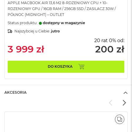
APPLE MACBOOK AIR 13,6 M2 8-RDZENIOWY CPU + 10-
A
RDZENIOWY GPU / 16GB RAM / 256GB SSD / ZASILACZ 30W /
i
PÓŁNOC (MIDNIGHT) – OUTLET
r
Status produktu:
dostępny w magazynie
M
Najszybciej u Ciebie:
jutro
a
c
20 rat 0% od:
B
3 999 zł
200 zł
o
o
k
A
DO KOSZYKA
i
r
M
5
AKCESORIA
M
a
c
B
o
POR
o
k