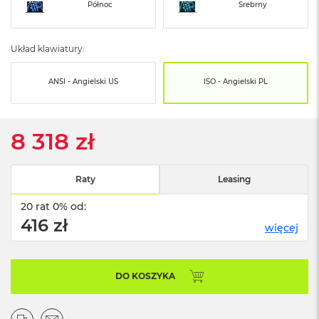
o
Północ
Srebrny
o
k
N
Układ klawiatury:
e
o
S
ANSI - Angielski US
ISO - Angielski PL
r
e
b
r
8 318 zł
n
y
Raty
Leasing
W
e
20 rat 0% od:
d
ł
416 zł
więcej
u
g
p
o
DO KOSZYKA
j
e
m