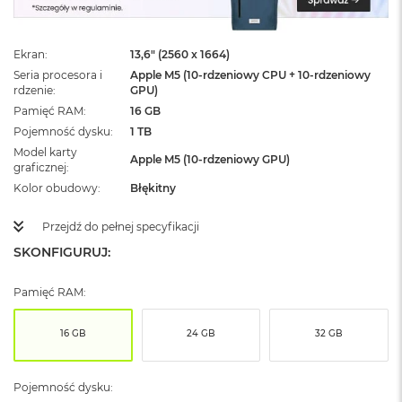
ż
ó
ł
Ekran
13,6" (2560 x 1664)
t
y
Seria procesora i
Apple M5 (10-rdzeniowy CPU + 10-rdzeniowy
rdzenie
GPU)
M
Pamięć RAM
16 GB
a
Pojemność dysku
1 TB
c
Model karty
B
Apple M5 (10-rdzeniowy GPU)
graficznej
o
o
Kolor obudowy
Błękitny
k
N
Przejdź do pełnej specyfikacji
e
SKONFIGURUJ:
o
S
u
Pamięć RAM:
b
t
e
16 GB
24 GB
32 GB
l
n
y
Pojemność dysku:
R