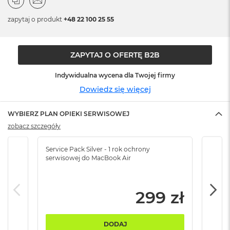
n
o
zapytaj o produkt
+48 22 100 25 55
ś
c
i
d
ZAPYTAJ O OFERTĘ B2B
y
s
Indywidualna wycena dla Twojej firmy
k
u
Dowiedz się więcej
M
WYBIERZ PLAN OPIEKI SERWISOWEJ
a
c
zobacz szczegóły
B
o
Service Pack Silver - 1 rok ochrony
Servi
o
serwisowej do MacBook Air
serw
k
N
e
o
299 zł
2
5
6
DODAJ
G