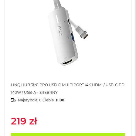
A
i
r
M
4
M
a
c
B
o
o
k
A
i
r
LINQ HUB 3IN1 PRO USB-C MULTIPORT /4K HDMI / USB-C PD
M
140W / USB-A - SREBRNY
3
Najszybciej u Ciebie:
11.08
M
a
c
219 zł
B
o
o