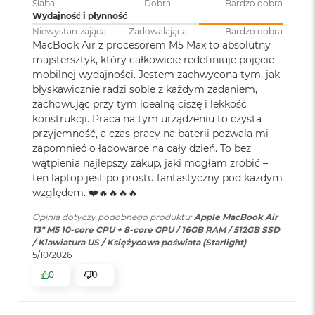
Słaba
Dobra
Bardzo dobra
ś
Wydajność i płynność
c
Jasność 500 nitów
i
Niewystarczająca
Zadowalająca
Bardzo dobra
Pojemność baterii
:
53,8 Wh
d
MacBook Air z procesorem M5 Max to absolutny
Kolory
y
majstersztyk, który całkowicie redefiniuje pojęcie
s
mobilnej wydajności. Jestem zachwycona tym, jak
Możliwość wyświetlania miliarda kolorów
k
Szybkie ładowanie
:
Możliwość szybkiego ładowania
błyskawicznie radzi sobie z każdym zadaniem,
u
zasilaczem USB-C o mocy 70W
Szeroka gama kolorów (P3)
zachowując przy tym idealną ciszę i lekkość
konstrukcji. Praca na tym urządzeniu to czysta
M
Technologia True Tone
a
przyjemność, a czas pracy na baterii pozwala mi
Ładowanie i
Dwa porty Thunderbolt 4
c
zapomnieć o ładowarce na cały dzień. To bez
rozbudowa
:
(USB‑C) obsługujące:
B
wątpienia najlepszy zakup, jaki mogłam zrobić –
Ładowanie,
DisplayPort
,
o
ten laptop jest po prostu fantastyczny pod każdym
Thunderbolt 4 (do 40 Gb/s),
o
względem. ❤️🔥🔥🔥🔥
k
USB 4 (do 40 Gb/s)
Chip
A
Opinia dotyczy podobnego produktu:
Apple MacBook Air
i
13" M5 10-core CPU + 8-core GPU / 16GB RAM / 512GB SSD
r
Apple M5
Klawiatura
NIE
/ Klawiatura US / Księżycowa poświata (Starlight)
2
5/10/2026
numeryczna
:
5
Apple M5 (10-rdzeniowy procesor CPU + 10-rdzeniowy procesor
6
0
0
GPU + 16-rdzeniowy system Neural Engine)
G
B
Podświetlana
TAK
Sprzętowa akceleracja ray tracingu