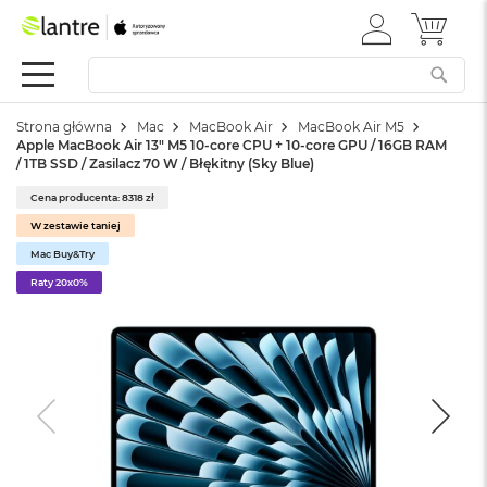
ZALOGUJ
MÓJ 
Apple
SIĘ
Festiwal
Mac
Strona główna
Mac
MacBook Air
MacBook Air M5
M
Apple MacBook Air 13" M5 10-core CPU + 10-core GPU / 16GB RAM
a
/ 1TB SSD / Zasilacz 70 W / Błękitny (Sky Blue)
c
B
Cena producenta: 8318 zł
o
W zestawie taniej
o
k
Mac Buy&Try
N
Raty 20x0%
e
o
W
e
d
ł
u
g
k