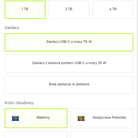
ó
1 TB
2 TB
4 TB
ż
M
a
Zasilacz:
c
B
Zasilacz USB‑C o mocy 70 W
o
o
k
N
Zasilacz z dwoma portami USB‑C o mocy 35 W
e
o
I
n
Brak zasilacza w zestawie
d
y
g
Kolor obudowy:
o
M
Błękitny
Księżycowa Poświata
a
c
B