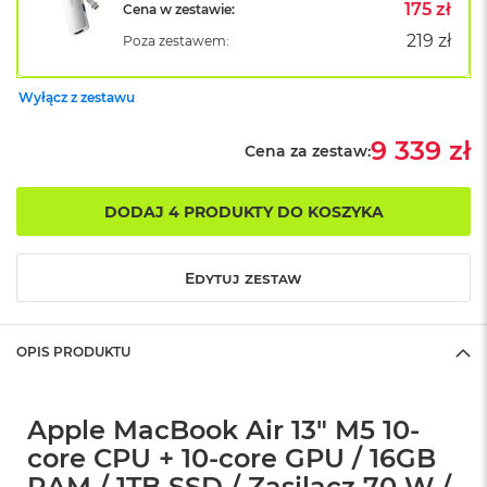
B
175 zł
Cena w zestawie:
o
219 zł
Poza zestawem:
o
k
A
Wyłącz z zestawu
i
r
B
9 339 zł
Cena za zestaw:
ł
ę
k
DODAJ 4 PRODUKTY DO KOSZYKA
i
t
n
Edytuj zestaw
y
M
a
OPIS PRODUKTU
c
B
o
o
Apple MacBook Air 13" M5 10-
k
core CPU + 10-core GPU / 16GB
A
i
RAM / 1TB SSD / Zasilacz 70 W /