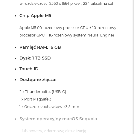
i
w rozdzielczości 2560 x 1664 pikseli, 224 pikseli na cal
r
K
Chip Apple M5
s
i
Apple M5 (10-rdzeniowy procesor CPU + 10-rdzeniowy
ę
procesor GPU + 16-rdzeniowy system Neural Engine)
ż
y
c
Pamięć RAM: 16 GB
o
w
Dysk: 1 TB SSD
a
P
Touch ID
o
ś
Dostępne złącza:
w
i
2 x Thunderbolt 4 (USB-C)
a
1 x Port MagSafe 3
t
a
1 x Gniazdo słuchawkowe 3,5 mm
M
System operacyjny macOS Sequoia
a
c
- lub nowszy, z darmową aktualizacją.
B