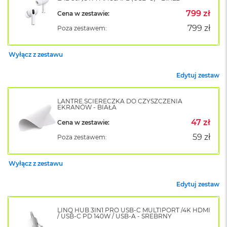
o
799 zł
Cena w zestawie:
k
A
799 zł
Poza zestawem:
i
r
1
Wyłącz z zestawu
5
Edytuj zestaw
W
e
d
LANTRE ŚCIERECZKA DO CZYSZCZENIA
EKRANÓW - BIAŁA
ł
u
47 zł
Cena w zestawie:
g
k
59 zł
Poza zestawem:
o
l
o
Wyłącz z zestawu
r
u
Edytuj zestaw
M
a
LINQ HUB 3IN1 PRO USB-C MULTIPORT /4K HDMI
/ USB-C PD 140W / USB-A - SREBRNY
c