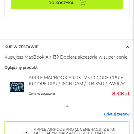
k
DO KOSZYKA
A
i
r
M
2
M
a
KUP W ZESTAWIE
c
Kupujesz MacBook Air 13? Dobierz akcesoria w super cenie.
B
o
Oglądany produkt
o
k
APPLE MACBOOK AIR 13" M5 10-CORE CPU +
A
10-CORE GPU / 16GB RAM / 1TB SSD / ZASILACZ
i
r
70 W / BŁĘKITNY (SKY BLUE)
8 318 zł
Cena w zestawie:
1
3
M
Edytuj zestaw
a
c
B
APPLE AIRPODS PRO (2. GENERACJI) Z ETUI
o
ŁADUJĄCYM MAGSAFE (USB-C) - BIAŁE