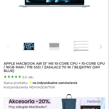
o
l
o
r
u
M
a
c
B
o
o
k
N
e
APPLE MACBOOK AIR 13" M5 10-CORE CPU + 10-CORE GPU
/ 16GB RAM / 1TB SSD / ZASILACZ 70 W / BŁĘKITNY (SKY
o
BLUE)
C
y
5.0
(
99
)
t
Status produktu:
na indywidualne zamówienie
r
Kod producenta: MDHJ4ZE/A/70W
u
s
o
w
o