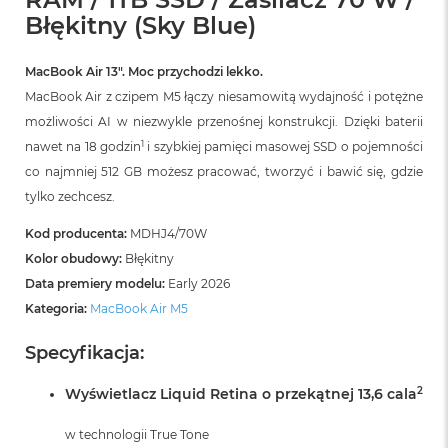
r
Błękitny (Sky Blue)
G
w
i
MacBook Air 13″. Moc przychodzi lekko.
e
z
MacBook Air z czipem M5 łączy niesamowitą wydajność i potężne
d
możliwości AI w niezwykle przenośnej konstrukcji. Dzięki baterii
n
1
nawet na 18 godzin
i szybkiej pamięci masowej SSD o pojemności
a
s
co najmniej 512 GB możesz pracować, tworzyć i bawić się, gdzie
z
tylko zechcesz.
a
r
Kod producenta:
MDHJ4/70W
o
ś
Kolor obudowy:
Błękitny
ć
Data premiery modelu:
Early 2026
Kategoria:
MacBook Air M5
M
a
Specyfikacja:
c
B
o
2
Wyświetlacz Liquid Retina o przekątnej 13,6 cala
o
k
w technologii True Tone
A