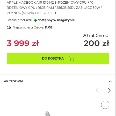
APPLE MACBOOK AIR 13,6 M2 8-RDZENIOWY CPU + 10-
A
RDZENIOWY GPU / 16GB RAM / 256GB SSD / ZASILACZ 30W /
i
PÓŁNOC (MIDNIGHT) – OUTLET
r
Status produktu:
dostępny w magazynie
M
Najszybciej u Ciebie:
11.08
a
c
20 rat 0% od:
B
3 999 zł
200 zł
o
o
k
A
DO KOSZYKA
i
r
M
5
AKCESORIA
M
a
c
B
o
POR
o
k