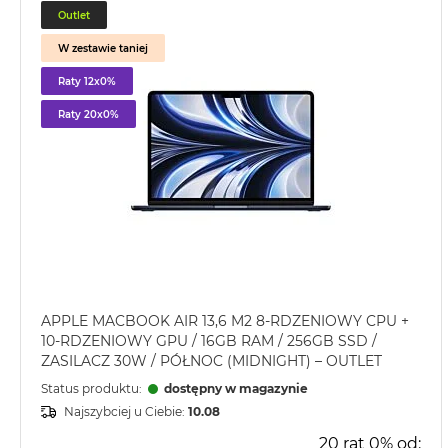
2TB
Outlet
MacBook
W zestawie taniej
Air
Raty 12x0%
4TB
Raty 20x0%
MacBook
Pro
MacBook
Pro
14
MacBook
Pro
16
Według
APPLE MACBOOK AIR 13,6 M2 8-RDZENIOWY CPU +
10-RDZENIOWY GPU / 16GB RAM / 256GB SSD /
koloru
ZASILACZ 30W / PÓŁNOC (MIDNIGHT) – OUTLET
MacBook
Status produktu:
dostępny w magazynie
Pro
Gwiezdna
Najszybciej u Ciebie:
10.08
Czerń
20 rat 0% od: