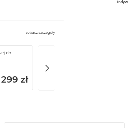
Indyw
zobacz szczegóły
wej do
Service Pack Gold - 2 lata ochrony serwi
MacBook Air
299 zł