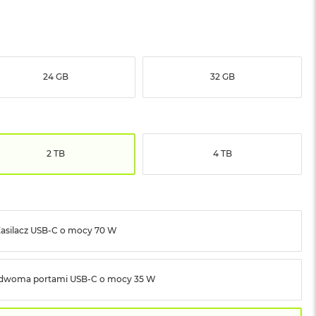
24 GB
32 GB
2 TB
4 TB
asilacz USB‑C o mocy 70 W
z dwoma portami USB‑C o mocy 35 W