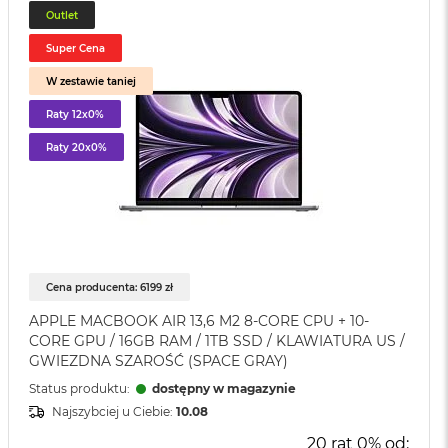
Outlet
Super Cena
W zestawie taniej
Raty 12x0%
Raty 20x0%
Cena producenta: 6199 zł
APPLE MACBOOK AIR 13,6 M2 8-CORE CPU + 10-
CORE GPU / 16GB RAM / 1TB SSD / KLAWIATURA US /
GWIEZDNA SZAROŚĆ (SPACE GRAY)
Status produktu:
dostępny w magazynie
Najszybciej u Ciebie:
10.08
20 rat 0% od: