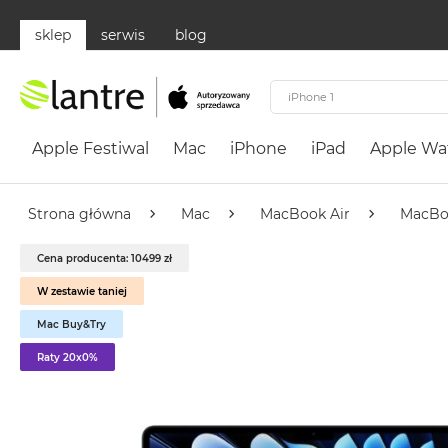
sklep
serwis
blog
Apple
Festiwal
Apple Festiwal
Mac
iPhone
iPad
Apple Wa
Mac
MacBook
Neo
Strona główna
Mac
MacBook Air
MacBo
Według
Cena producenta: 10499 zł
koloru
MacBook
W zestawie taniej
Neo
Mac Buy&Try
Cytrusowożółty
Raty 20x0%
MacBook
Neo
Subtelny
Róż