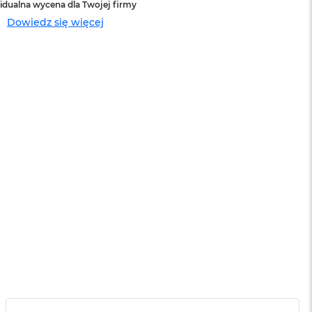
idualna wycena dla Twojej firmy
Dowiedz się więcej
sowej do
Service Pack Platinum - 3 lata ochrony
MacBook Air
399 zł