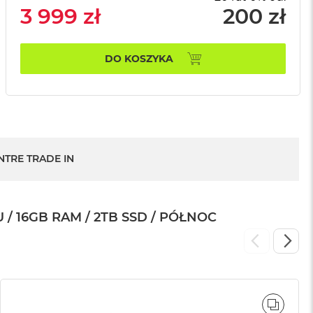
3 999 zł
200 zł
DO KOSZYKA
NTRE TRADE IN
 16GB RAM / 2TB SSD / PÓŁNOC
WNAJ
PORÓ