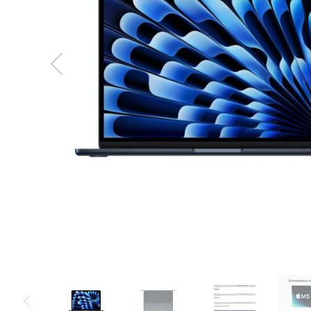
MacBook
Neo
Indygo
MacBook
Neo
Srebrny
Według
pojemności
dysku
MacBook
Neo
256GB
MacBook
Neo
512GB
MacBook
Air
MacBook