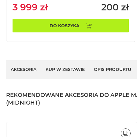
3 999 zł
200 zł
MacBook
Pro
Gwiezdna
DO KOSZYKA
szarość
MacBook
Pro
Srebrny
Według
pamięci
AKCESORIA
KUP W ZESTAWIE
OPIS PRODUKTU
RAM
MacBook
Pro
8GB
REKOMENDOWANE AKCESORIA DO APPLE MACBO
RAM
(MIDNIGHT)
MacBook
Pro
16GB
RAM
POR