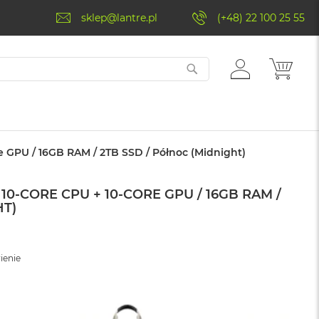
sklep@lantre.pl
(+48) 22 100 25 55
ZALOGUJ
MÓJ 
SIĘ
e GPU / 16GB RAM / 2TB SSD / Północ (Midnight)
10-CORE CPU + 10-CORE GPU / 16GB RAM /
HT)
ienie