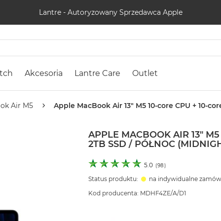
Lantre - Autoryzowany Sprzedawca Apple
tch
Akcesoria
Lantre Care
Outlet
ok Air M5
Apple MacBook Air 13" M5 10-core CPU + 10-cor
APPLE MACBOOK AIR 13" M5 
2TB SSD / PÓŁNOC (MIDNIG
5.0
(
98
)
Status produktu:
na indywidualne zamów
Kod producenta: MDHF4ZE/A/D1