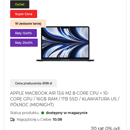
Outlet
Super Cena
W zestawie taniej
Raty 12x0%
Raty 20x0%
Cena producenta: 6199 zł
APPLE MACBOOK AIR 13,6 M2 8-CORE CPU + 10-
CORE GPU / 16GB RAM / 1TB SSD / KLAWIATURA US /
PÓŁNOC (MIDNIGHT)
Status produktu:
dostępny w magazynie
Najszybciej u Ciebie:
10.08
20 rat 0% od: