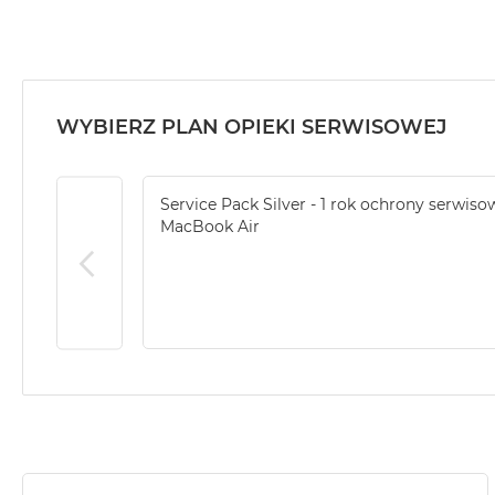
MacBook
Air
32GB
RAM
WYBIERZ PLAN OPIEKI SERWISOWEJ
Według
pojemności
dysku
Service Pack Silver - 1 rok ochrony serwiso
MacBook
MacBook Air
Air
256GB
MacBook
Air
512GB
MacBook
Air
1TB
MacBook
Air