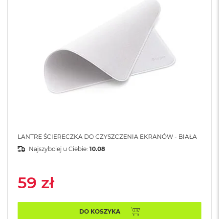
A
i
r
M
4
M
a
c
B
o
o
k
A
i
r
LANTRE ŚCIERECZKA DO CZYSZCZENIA EKRANÓW - BIAŁA
M
Najszybciej u Ciebie:
10.08
3
M
59 zł
a
c
B
o
DO KOSZYKA
o