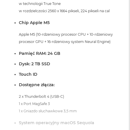
i
w technologii True Tone
r
w rozdzielczości 2560 x 1664 pikseli, 224 pikseli na cal
K
s
Chip Apple M5
i
ę
ż
Apple M5 (10-rdzeniowy procesor CPU + 10-rdzeniowy
y
procesor GPU + 16-rdzeniowy system Neural Engine)
c
o
Pamięć RAM: 24 GB
w
a
Dysk: 2 TB SSD
P
o
Touch ID
ś
w
Dostępne złącza:
i
a
2 x Thunderbolt 4 (USB-C)
t
a
1 x Port MagSafe 3
1 x Gniazdo słuchawkowe 3,5 mm
M
a
System operacyjny macOS Sequoia
c
B