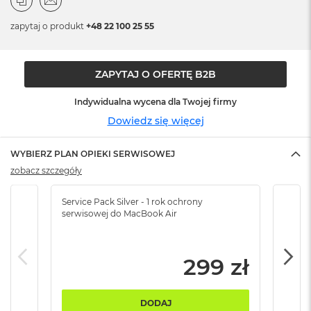
n
o
zapytaj o produkt
+48 22 100 25 55
ś
c
i
d
ZAPYTAJ O OFERTĘ B2B
y
s
Indywidualna wycena dla Twojej firmy
k
u
Dowiedz się więcej
M
WYBIERZ PLAN OPIEKI SERWISOWEJ
a
c
zobacz szczegóły
B
o
Service Pack Silver - 1 rok ochrony
Servi
o
serwisowej do MacBook Air
serw
k
N
e
o
299 zł
2
5
6
DODAJ
G