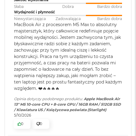
ś
cal
Słaba
Dobra
Bardzo dobra
c
Wydajność i płynność
i
Pojemność baterii
:
53,8 Wh
Jasność 500 nitów
d
Niewystarczająca
Zadowalająca
Bardzo dobra
y
MacBook Air z procesorem M5 Max to absolutny
Kolory
s
majstersztyk, który całkowicie redefiniuje pojęcie
k
Szybkie ładowanie
:
Możliwość szybkiego ładowania
mobilnej wydajności. Jestem zachwycona tym, jak
Możliwość wyświetlania miliarda kolorów
u
zasilaczem USB-C o mocy 70W
błyskawicznie radzi sobie z każdym zadaniem,
zachowując przy tym idealną ciszę i lekkość
Szeroka gama kolorów (P3)
M
konstrukcji. Praca na tym urządzeniu to czysta
a
Ładowanie i
Dwa porty Thunderbolt 4
Technologia True Tone
przyjemność, a czas pracy na baterii pozwala mi
c
rozbudowa
:
(USB‑C) obsługujące:
B
zapomnieć o ładowarce na cały dzień. To bez
Ładowanie,
DisplayPort
,
o
wątpienia najlepszy zakup, jaki mogłam zrobić –
Thunderbolt 4 (do 40 Gb/s),
o
ten laptop jest po prostu fantastyczny pod każdym
k
USB 4 (do 40 Gb/s)
względem. ❤️🔥🔥🔥🔥
A
Chip
i
Opinia dotyczy podobnego produktu:
Apple MacBook Air
r
13" M5 10-core CPU + 8-core GPU / 16GB RAM / 512GB SSD
Klawiatura
NIE
2
Apple M5
/ Klawiatura US / Księżycowa poświata (Starlight)
numeryczna
:
5
5/10/2026
6
Apple M5 (10-rdzeniowy procesor CPU + 10-rdzeniowy procesor
G
0
0
GPU + 16-rdzeniowy system Neural Engine)
B
Podświetlana
TAK