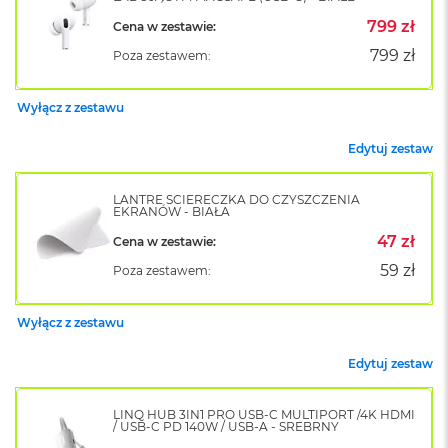
o
799 zł
Cena w zestawie:
k
A
799 zł
Poza zestawem:
i
r
1
Wyłącz z zestawu
5
Edytuj zestaw
W
e
d
LANTRE ŚCIERECZKA DO CZYSZCZENIA
EKRANÓW - BIAŁA
ł
u
47 zł
Cena w zestawie:
g
k
59 zł
Poza zestawem:
o
l
o
Wyłącz z zestawu
r
u
Edytuj zestaw
M
a
LINQ HUB 3IN1 PRO USB-C MULTIPORT /4K HDMI
/ USB-C PD 140W / USB-A - SREBRNY
c