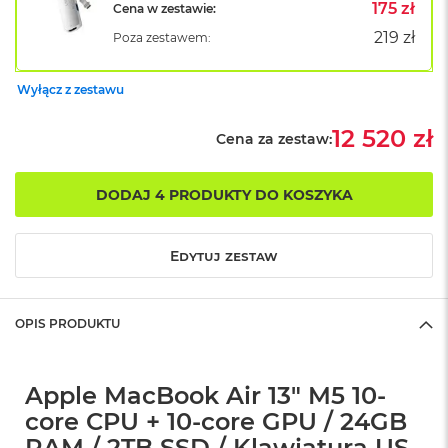
B
175 zł
Cena w zestawie:
o
219 zł
Poza zestawem:
o
k
A
Wyłącz z zestawu
i
r
B
12 520 zł
Cena za zestaw:
ł
ę
k
DODAJ 4 PRODUKTY DO KOSZYKA
i
t
n
Edytuj zestaw
y
M
a
OPIS PRODUKTU
c
B
o
o
Apple MacBook Air 13" M5 10-
k
core CPU + 10-core GPU / 24GB
A
i
RAM / 2TB SSD / Klawiatura US