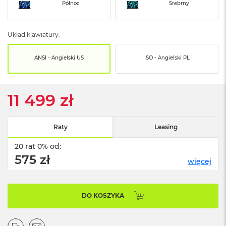
o
Północ
Srebrny
o
k
N
Układ klawiatury:
e
o
S
ANSI - Angielski US
ISO - Angielski PL
r
e
b
r
11 499 zł
n
y
Raty
Leasing
W
e
20 rat 0% od:
d
ł
575 zł
więcej
u
g
p
o
DO KOSZYKA
j
e
m