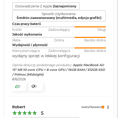
i
r
Dwa porty Thunderbolt 4 (USB-C) obsługujące:
Doświadczenie Z Apple:
Zaznajomiony
1
Zainstalowany
macOS
Sposób Użytkowania:
T
system operacyjny
Ładowanie
:
Średnio zaawansowany (multimedia, edycja grafiki)
B
Czas pracy baterii
DisplayPort
M
Krótki
Zadowalający
Długi
Wersja systemu
macOS Sequoia lub nowszy
a
Jakość wykonania
Thunderbolt 4 (do 40 Gb/s)
operacyjnego
:
c
Słaba
Dobra
Bardzo dobra
B
USB 4 (do 40 Gb/s)
Wydajność i płynność
o
Niewystarczająca
Zadowalająca
Bardzo dobra
o
Dołączone
Wbudowane aplikacje systemu
wydajny sprzęt w lekkiej konfiguracji
k
oprogramowanie
:
macOS
A
Opinia dotyczy podobnego produktu:
Apple MacBook Air
i
13" M5 10-core CPU + 8-core GPU / 16GB RAM / 512GB SSD
r
/ Północ (Midnight)
Obsługa wyświetlaczy
2
Dodatkowe
Klawiatura z Touch ID, Gładzik
8/6/2026
T
informacje
:
Force Touch wyczuwający siłę
B
0
0
nacisku, Czujnik światła
Obsługa maksymalnie dwóch wyświetlaczy zewnętrznych:
otoczenia
M
Dwa wyświetlacze o natywnej rozdzielczości do 6K przy 60
a
Hz lub 4K przy 144 Hz
c
Robert
zweryfikowano
B
Jeden wyświetlacz o natywnej rozdzielczości do 8K przy 60
Układ klawiatury
:
ANSI - Angielski US
5
o
Hz lub 5K przy 120 Hz lub 4K przy 240 Hz