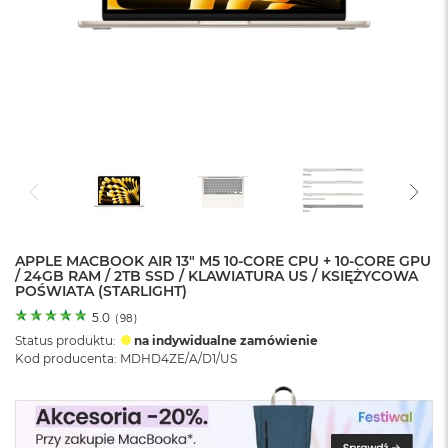
o
l
o
r
u
M
a
c
B
o
o
k
N
e
APPLE MACBOOK AIR 13" M5 10-CORE CPU + 10-CORE GPU
/ 24GB RAM / 2TB SSD / KLAWIATURA US / KSIĘŻYCOWA
o
POŚWIATA (STARLIGHT)
C
y
5.0
(
98
)
t
Status produktu:
na indywidualne zamówienie
r
Kod producenta: MDHD4ZE/A/D1/US
u
s
o
w
o