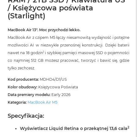
r
/ Księżycowa poświata
G
w
(Starlight)
i
e
z
MacBook Air 13″. Moc przychodzi lekko.
d
MacBook Air z czipem M5 łączy niesamowitą wydajność i potężne
n
możliwości AI w niezwykle przenośnej konstrukcji. Dzięki baterii
a
s
1
nawet na 18 godzin
i szybkiej pamięci masowej SSD o pojemności
z
co najmniej 512 GB możesz pracować, tworzyć i bawić się, gdzie
a
r
tylko zechcesz.
o
ś
Kod producenta:
MDHD4/D1/US
ć
Kolor obudowy:
Księżycowa Poświata
Data premiery modelu:
Early 2026
M
a
Kategoria:
MacBook Air M5
c
B
Specyfikacja:
o
o
2
Wyświetlacz Liquid Retina o przekątnej 13,6 cala
k
A