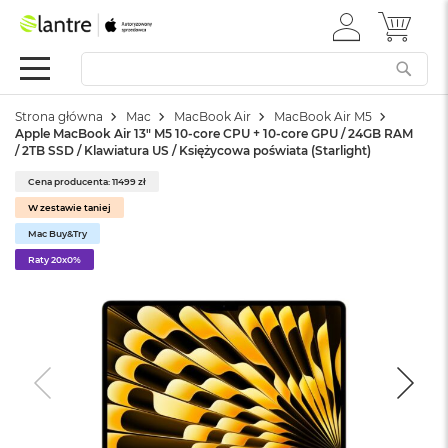
ZALOGUJ
MÓJ 
Apple
SIĘ
Festiwal
Mac
Strona główna
Mac
MacBook Air
MacBook Air M5
M
Apple MacBook Air 13" M5 10-core CPU + 10-core GPU / 24GB RAM
a
/ 2TB SSD / Klawiatura US / Księżycowa poświata (Starlight)
c
B
Cena producenta: 11499 zł
o
W zestawie taniej
o
k
Mac Buy&Try
N
Raty 20x0%
e
o
W
e
d
ł
u
g
k