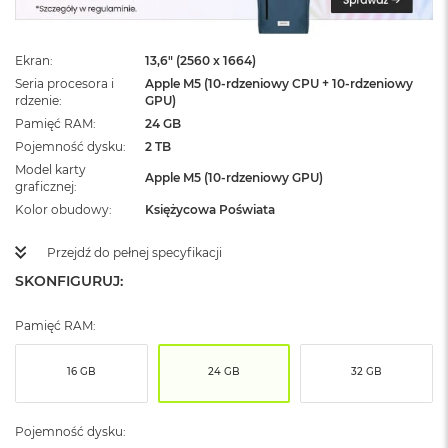
ż
ó
ł
Ekran
13,6" (2560 x 1664)
t
y
Seria procesora i
Apple M5 (10-rdzeniowy CPU + 10-rdzeniowy
rdzenie
GPU)
M
Pamięć RAM
24 GB
a
Pojemność dysku
2 TB
c
Model karty
B
Apple M5 (10-rdzeniowy GPU)
graficznej
o
o
Kolor obudowy
Księżycowa Poświata
k
N
Przejdź do pełnej specyfikacji
e
SKONFIGURUJ:
o
S
u
Pamięć RAM:
b
t
e
16 GB
24 GB
32 GB
l
n
y
Pojemność dysku:
R