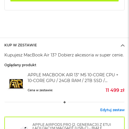
k
A
i
r
M
2
M
a
KUP W ZESTAWIE
c
Kupujesz MacBook Air 13? Dobierz akcesoria w super cenie.
B
o
Oglądany produkt
o
k
APPLE MACBOOK AIR 13" M5 10-CORE CPU +
A
10-CORE GPU / 24GB RAM / 2TB SSD /
i
r
KLAWIATURA US / KSIĘŻYCOWA POŚWIATA
11 499 zł
Cena w zestawie:
1
(STARLIGHT)
3
M
Edytuj zestaw
a
c
B
APPLE AIRPODS PRO (2. GENERACJI) Z ETUI
o
ŁADUJĄCYM MAGSAFE (USB-C) - BIAŁE