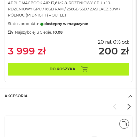
APPLE MACBOOK AIR 13,6 M2 8-RDZENIOWY CPU + 10-
A
RDZENIOWY GPU / 16GB RAM / 256GB SSD / ZASILACZ 30W /
i
PÓŁNOC (MIDNIGHT) – OUTLET
r
Status produktu:
dostępny w magazynie
M
Najszybciej u Ciebie:
10.08
a
c
20 rat 0% od:
B
3 999 zł
200 zł
o
o
k
A
DO KOSZYKA
i
r
M
5
AKCESORIA
M
a
c
B
o
POR
o
k