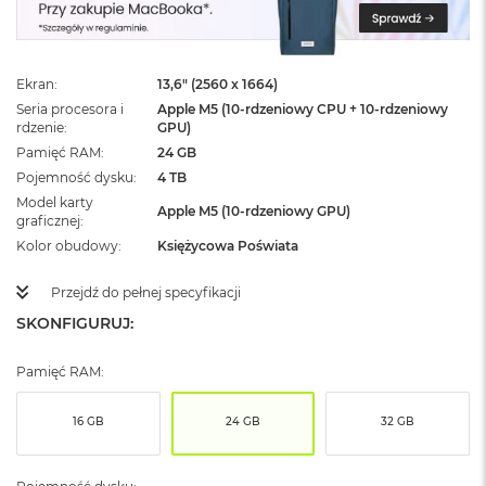
ż
ó
ł
t
Ekran
13,6" (2560 x 1664)
y
Seria procesora i
Apple M5 (10-rdzeniowy CPU + 10-rdzeniowy
rdzenie
GPU)
M
a
Pamięć RAM
24 GB
c
Pojemność dysku
4 TB
B
Model karty
o
Apple M5 (10-rdzeniowy GPU)
graficznej
o
Kolor obudowy
Księżycowa Poświata
k
N
e
Przejdź do pełnej specyfikacji
o
SKONFIGURUJ:
S
u
b
Pamięć RAM:
t
e
l
16 GB
24 GB
32 GB
n
y
R