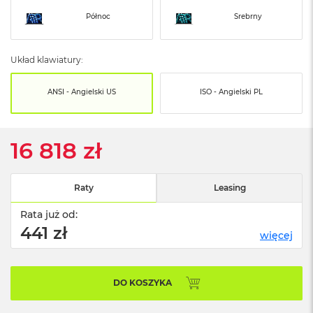
o
o
Północ
Srebrny
k
N
e
Układ klawiatury:
o
S
r
ANSI - Angielski US
ISO - Angielski PL
e
b
r
n
16 818 zł
y
W
Raty
Leasing
e
d
Rata już od:
ł
441 zł
u
więcej
g
p
o
j
DO KOSZYKA
e
m