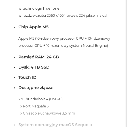
i
r
w technologii True Tone
K
w rozdzielczości 2560 x 1664 pikseli, 224 pikseli na cal
s
i
Chip Apple M5
ę
ż
Apple M5 (10-rdzeniowy procesor CPU + 10-rdzeniowy
y
c
procesor GPU + 16-rdzeniowy system Neural Engine)
o
w
Pamięć RAM: 24 GB
a
P
Dysk: 4 TB SSD
o
ś
Touch ID
w
i
Dostępne złącza:
a
t
2 x Thunderbolt 4 (USB-C)
a
1 x Port MagSafe 3
M
1 x Gniazdo słuchawkowe 3,5 mm
a
c
System operacyjny macOS Sequoia
B