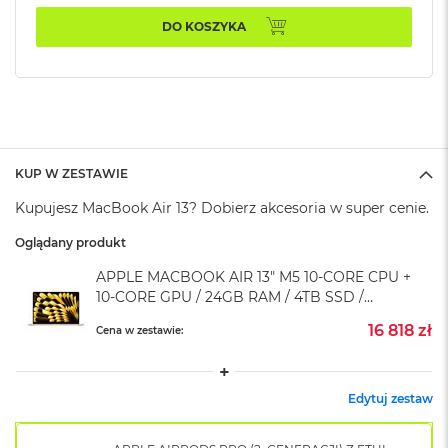
k
DO KOSZYKA
A
i
r
M
2
M
a
c
KUP W ZESTAWIE
B
Kupujesz MacBook Air 13? Dobierz akcesoria w super cenie.
o
o
Oglądany produkt
k
A
APPLE MACBOOK AIR 13" M5 10-CORE CPU +
i
10-CORE GPU / 24GB RAM / 4TB SSD /
r
KLAWIATURA US / ZASILACZ 35 W /
1
16 818 zł
Cena w zestawie:
3
KSIĘŻYCOWA POŚWIATA (STARLIGHT)
M
a
Edytuj zestaw
c
B
o