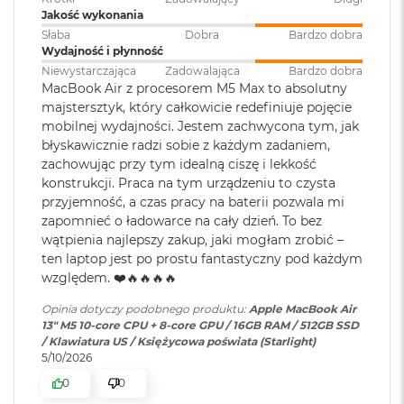
Pojemność baterii
:
53,8 Wh
ś
Rozdzielczość natywna 2560 na 1664 piksele przy 224 pikselach na
Jakość wykonania
c
cal
Słaba
Dobra
Bardzo dobra
i
Wydajność i płynność
d
Szybkie ładowanie
:
Możliwość szybkiego ładowania
Jasność 500 nitów
y
Niewystarczająca
Zadowalająca
Bardzo dobra
zasilaczem USB-C o mocy 70W
s
MacBook Air z procesorem M5 Max to absolutny
Kolory
k
majstersztyk, który całkowicie redefiniuje pojęcie
u
mobilnej wydajności. Jestem zachwycona tym, jak
Możliwość wyświetlania miliarda kolorów
Ładowanie i
Dwa porty Thunderbolt 4
błyskawicznie radzi sobie z każdym zadaniem,
M
rozbudowa
:
(USB‑C) obsługujące:
zachowując przy tym idealną ciszę i lekkość
Szeroka gama kolorów (P3)
a
Ładowanie,
DisplayPort
,
konstrukcji. Praca na tym urządzeniu to czysta
c
Thunderbolt 4 (do 40 Gb/s),
Technologia True Tone
przyjemność, a czas pracy na baterii pozwala mi
B
USB 4 (do 40 Gb/s)
o
zapomnieć o ładowarce na cały dzień. To bez
o
wątpienia najlepszy zakup, jaki mogłam zrobić –
k
ten laptop jest po prostu fantastyczny pod każdym
A
Klawiatura
NIE
względem. ❤️🔥🔥🔥🔥
i
numeryczna
:
Chip
r
Opinia dotyczy podobnego produktu:
Apple MacBook Air
2
13" M5 10-core CPU + 8-core GPU / 16GB RAM / 512GB SSD
5
Apple M5
/ Klawiatura US / Księżycowa poświata (Starlight)
Podświetlana
TAK
6
5/10/2026
klawiatura
:
G
Apple M5 (10-rdzeniowy procesor CPU + 10-rdzeniowy procesor
B
0
0
GPU + 16-rdzeniowy system Neural Engine)