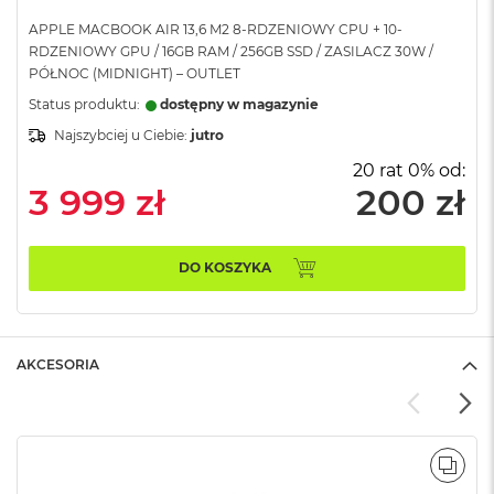
A
APPLE MACBOOK AIR 13,6 M2 8-RDZENIOWY CPU + 10-
i
RDZENIOWY GPU / 16GB RAM / 256GB SSD / ZASILACZ 30W /
r
PÓŁNOC (MIDNIGHT) – OUTLET
M
Status produktu:
dostępny w magazynie
a
Najszybciej u Ciebie:
jutro
c
B
20 rat 0% od:
o
3 999 zł
200 zł
o
k
A
i
DO KOSZYKA
r
M
5
M
AKCESORIA
a
c
B
o
o
POR
k