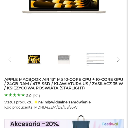
o
l
o
r
u
M
a
c
B
o
o
k
N
e
APPLE MACBOOK AIR 13" M5 10-CORE CPU + 10-CORE GPU
o
/ 24GB RAM / 4TB SSD / KLAWIATURA US / ZASILACZ 35 W
C
/ KSIĘŻYCOWA POŚWIATA (STARLIGHT)
y
t
5.0
(
101
)
r
Status produktu:
na indywidualne zamówienie
u
Kod producenta: MDHD4ZE/A/D2/US/35W
s
o
w
o