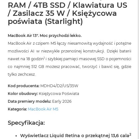
r
RAM / 4TB SSD / Klawiatura US
G
/ Zasilacz 35 W / Księżycowa
w
i
poświata (Starlight)
e
z
d
MacBook Air 13″. Moc przychodzi lekko.
n
MacBook Air z czipem M5 łączy niesamowitą wydajność i potężne
a
możliwości AI w niezwykle przenośnej konstrukcji. Dzięki baterii
s
z
1
nawet na 18 godzin
i szybkiej pamięci masowej SSD o pojemności
a
co najmniej 512 GB możesz pracować, tworzyć i bawić się, gdzie
r
tylko zechcesz.
o
ś
ć
Kod producenta:
MDHD4/D2/US/35W
Kolor obudowy:
Księżycowa Poświata
M
Data premiery modelu:
Early 2026
a
c
Kategoria:
MacBook Air M5
B
o
Specyfikacja:
o
k
2
Wyświetlacz Liquid Retina o przekątnej 13,6 cala
A