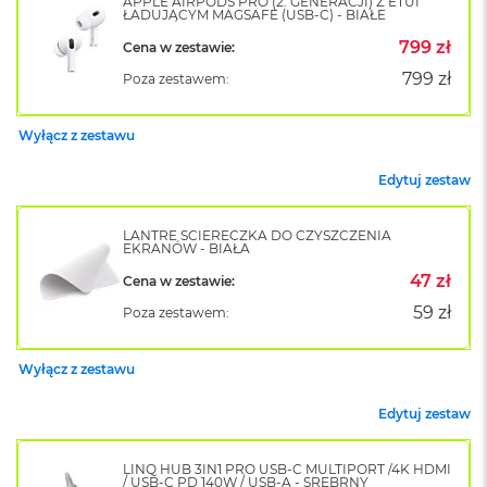
APPLE AIRPODS PRO (2. GENERACJI) Z ETUI
ŁADUJĄCYM MAGSAFE (USB-C) - BIAŁE
o
k
799 zł
Cena w zestawie:
A
i
799 zł
Poza zestawem:
r
1
5
Wyłącz z zestawu
W
Edytuj zestaw
e
d
ł
LANTRE ŚCIERECZKA DO CZYSZCZENIA
EKRANÓW - BIAŁA
u
g
47 zł
Cena w zestawie:
k
59 zł
o
Poza zestawem:
l
o
Wyłącz z zestawu
r
u
Edytuj zestaw
M
a
LINQ HUB 3IN1 PRO USB-C MULTIPORT /4K HDMI
c
/ USB-C PD 140W / USB-A - SREBRNY