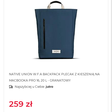
A
i
r
M
4
M
a
c
B
o
o
k
A
i
r
M
NATIVE UNION W.F.A BACKPACK PLECAK Z KIESZENIĄ NA
3
MACBOOKA PRO 16, 20 L - GRANATOWY
Najszybciej u Ciebie:
jutro
M
a
c
B
259 zł
o
o