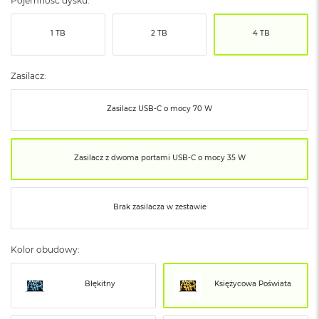
Pojemność dysku:
ó
ż
1 TB
2 TB
4 TB
M
a
c
Zasilacz:
B
o
Zasilacz USB‑C o mocy 70 W
o
k
N
e
Zasilacz z dwoma portami USB‑C o mocy 35 W
o
I
n
d
Brak zasilacza w zestawie
y
g
o
Kolor obudowy:
M
a
Błękitny
Księżycowa Poświata
c
B