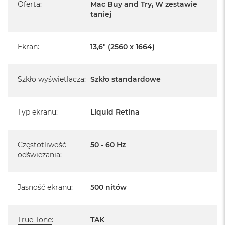
r
Oferta
:
Mac Buy and Try, W zestawie
e
taniej
Posiada fabryczne opakowanie
b
r
Posiada system operacyjny macOS w języku
n
polskim oraz polskie menu
y
Ekran
:
13,6" (2560 x 1664)
Język polski wybieramy przy pierwszym uruchomieniu
M
urządzenia.
a
Szkło wyświetlacza
:
Szkło standardowe
c
B
Zawartość zestawu:
o
o
Typ ekranu
:
Liquid Retina
13 -calowy MacBook Air
k
A
Przewód USB-C na MagSafe 3 do ładowania (2m)
i
Częstotliwość
50 - 60 Hz
r
odświeżania
Zasilacz z dwoma portami USB‑C o mocy 35 W
:
Z
ł
o
t
Jasność ekranu
:
500 nitów
y
W
Układ klawiatury:
e
True Tone
:
TAK