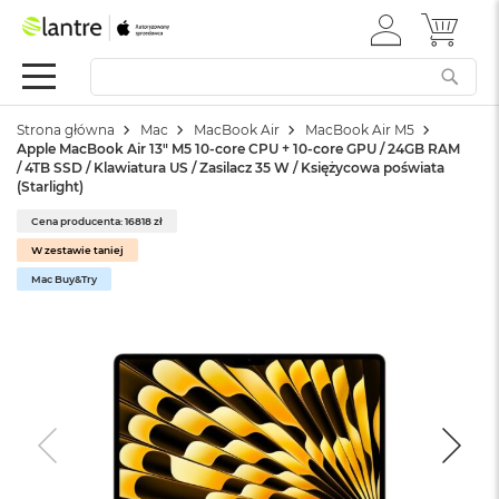
ZALOGUJ
MÓJ 
Apple
SIĘ
Festiwal
Mac
Strona główna
Mac
MacBook Air
MacBook Air M5
M
Apple MacBook Air 13" M5 10-core CPU + 10-core GPU / 24GB RAM
a
/ 4TB SSD / Klawiatura US / Zasilacz 35 W / Księżycowa poświata
c
(Starlight)
B
o
Cena producenta: 16818 zł
o
W zestawie taniej
k
Mac Buy&Try
N
e
o
W
e
d
ł
u
g
k