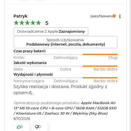
M
Touch ID
:
TAK
Sprzętowa akceleracja ray tracingu
a
c
Patryk
zweryfikowano
153 GB/s przepustowości pamięci
B
5
Obsługa
Obsługa maks. dwóch
o
o
wyświetlaczy
:
wyświetlaczy zewnętrznych do
Silnik multimedialny
Doświadczenie Z Apple:
Zaznajomiony
k
6K przy 60 Hz lub jednego
Sposób Użytkowania:
A
Sprzętowa akceleracja obsługi H.264, HEVC, ProRes i ProRes RAW
wyświetlacza do 8K przy 60 Hz.
Podstawowy (internet, poczta, dokumenty)
i
r
Czas pracy baterii
Silnik dekodowania wideo
5
Krótki
Zadowalający
Długi
Odtwarzanie wideo
:
Obsługiwane formaty: m.in.
1
Jakość wykonania
Silnik kodowania wideo
2
HEVC,
H.264
, AV1 i ProRes; HDR z
Słaba
Dobra
Bardzo dobra
G
Dolby Vision, HDR10 i HLG
Silnik kodujący i dekodujący format ProRes
Wydajność i płynność
B
Niewystarczająca
Zadowalająca
Bardzo dobra
Dekoder AV1
Szybka realizacja i dostawa. Produkt zgodny z
M
Odtwarzanie
Obsługiwane formaty: m.in.
opisem💪.
a
dźwięku
:
AAC, MP3,
Apple Lossless
,
FLAC
,
c
Opinia dotyczy podobnego produktu:
Apple MacBook Air
Dolby Digital
, Dolby Digital
B
13" M5 10-core CPU + 8-core GPU / 16GB RAM / 512GB SSD
Plus i Dolby Atmos
o
/ Klawiatura US / Zasilacz 30 W / Błękitny (Sky Blue)
Ładowanie i rozbudowa
o
8/10/2026
k
A
0
0
Port MagSafe 3
Zainstalowany
macOS