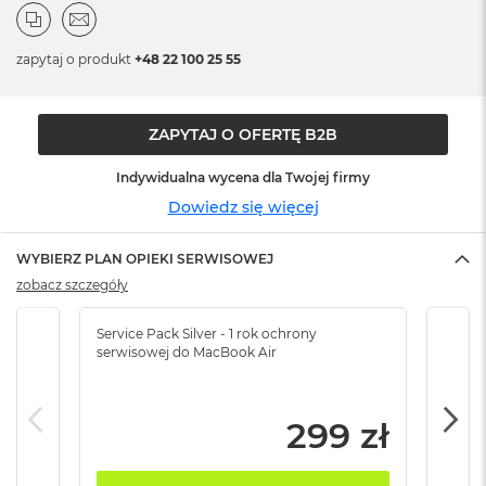
n
o
ś
zapytaj o produkt
+48 22 100 25 55
c
i
d
y
ZAPYTAJ O OFERTĘ B2B
s
k
Indywidualna wycena dla Twojej firmy
u
Dowiedz się więcej
M
a
WYBIERZ PLAN OPIEKI SERWISOWEJ
c
B
zobacz szczegóły
o
o
Service Pack Silver - 1 rok ochrony
Servi
k
serwisowej do MacBook Air
serw
N
e
o
2
299 zł
5
6
G