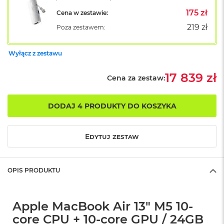
B
o
175 zł
Cena w zestawie:
o
219 zł
Poza zestawem:
k
A
i
Wyłącz z zestawu
r
B
ł
17 839 zł
Cena za zestaw:
ę
k
i
DODAJ 4 PRODUKTY DO KOSZYKA
t
n
y
Edytuj zestaw
M
a
c
OPIS PRODUKTU
B
o
o
k
Apple MacBook Air 13" M5 10-
A
core CPU + 10-core GPU / 24GB
i