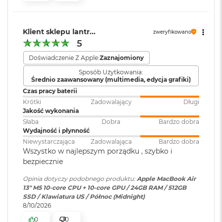
i
system operacyjny
:
Gniazdo słuchawkowe 3,5 mm
r
1
Dwa porty Thunderbolt 4 (USB-C) obsługujące:
T
Klient sklepu lantr...
zweryfikowano
B
Wersja systemu
Ładowanie
macOS Sequoia lub nowszy
5
operacyjnego
:
M
DisplayPort
Doświadczenie Z Apple:
Zaznajomiony
a
c
Sposób Użytkowania:
Thunderbolt 4 (do 40 Gb/s)
Średnio zaawansowany (multimedia, edycja grafiki)
Dołączone
Wbudowane aplikacje systemu
B
o
oprogramowanie
:
macOS
Czas pracy baterii
USB 4 (do 40 Gb/s)
o
Krótki
Zadowalający
Długi
k
Jakość wykonania
A
Słaba
Dobra
Bardzo dobra
Dodatkowe
Klawiatura z Touch ID, Gładzik
i
Wydajność i płynność
informacje
:
Force Touch wyczuwający siłę
r
Niewystarczająca
Zadowalająca
Bardzo dobra
nacisku, Czujnik światła
2
Obsługa wyświetlaczy
Wszystko w najlepszym porządku , szybko i
otoczenia
T
bezpiecznie
B
Obsługa maksymalnie dwóch wyświetlaczy zewnętrznych:
Opinia dotyczy podobnego produktu:
Apple MacBook Air
M
Układ klawiatury
:
ANSI - Angielski US
13" M5 10-core CPU + 10-core GPU / 24GB RAM / 512GB
a
Dwa wyświetlacze o natywnej rozdzielczości do 6K przy 60
SSD / Klawiatura US / Północ (Midnight)
c
Hz lub 4K przy 144 Hz
8/10/2026
B
o
Jeden wyświetlacz o natywnej rozdzielczości do 8K przy 60
Materiał wykonania
:
Aluminium
0
0