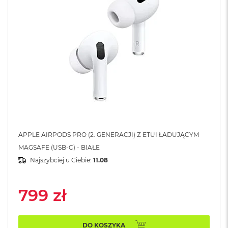
A
i
r
M
4
M
a
c
B
o
o
k
A
i
APPLE AIRPODS PRO (2. GENERACJI) Z ETUI ŁADUJĄCYM
r
MAGSAFE (USB-C) - BIAŁE
M
3
Najszybciej u Ciebie:
11.08
M
a
799 zł
c
B
o
o
DO KOSZYKA