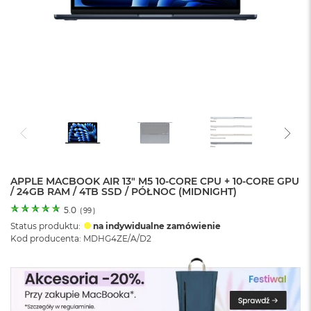
o
l
o
r
u
M
a
c
B
o
o
k
N
e
APPLE MACBOOK AIR 13" M5 10-CORE CPU + 10-CORE GPU
/ 24GB RAM / 4TB SSD / PÓŁNOC (MIDNIGHT)
o
C
5.0
(
99
)
y
Status produktu:
na indywidualne zamówienie
t
Kod producenta: MDHG4ZE/A/D2
r
u
s
o
w
o