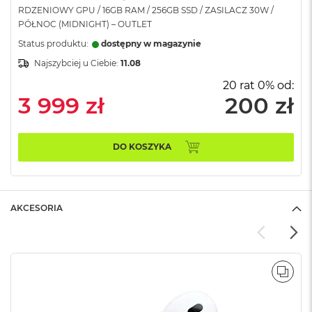
RDZENIOWY GPU / 16GB RAM / 256GB SSD / ZASILACZ 30W /
A
i
PÓŁNOC (MIDNIGHT) – OUTLET
r
Status produktu:
dostępny w magazynie
M
Najszybciej u Ciebie:
11.08
a
20 rat 0% od:
c
3 999 zł
200 zł
B
o
o
k
DO KOSZYKA
A
i
r
M
5
AKCESORIA
M
a
c
B
POR
o
o
k