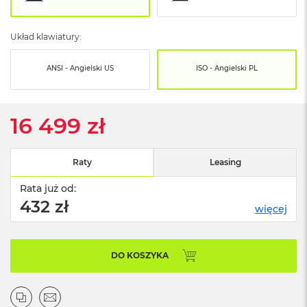
o
o
k
Układ klawiatury:
N
e
o
ANSI - Angielski US
ISO - Angielski PL
S
r
e
b
16 499 zł
r
n
y
Raty
Leasing
W
e
Rata już od:
d
432 zł
więcej
ł
u
g
p
DO KOSZYKA
o
j
e
m