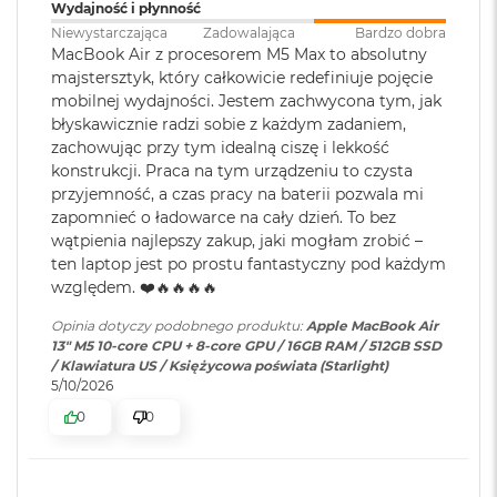
ś
Wydajność i płynność
Jasność 500 nitów
c
Niewystarczająca
Zadowalająca
Bardzo dobra
Szybkie ładowanie
:
Możliwość szybkiego ładowania
i
MacBook Air z procesorem M5 Max to absolutny
Kolory
zasilaczem USB-C o mocy 70W
d
majstersztyk, który całkowicie redefiniuje pojęcie
y
mobilnej wydajności. Jestem zachwycona tym, jak
Możliwość wyświetlania miliarda kolorów
s
błyskawicznie radzi sobie z każdym zadaniem,
k
Ładowanie i
Dwa porty Thunderbolt 4
Szeroka gama kolorów (P3)
zachowując przy tym idealną ciszę i lekkość
u
rozbudowa
:
(USB‑C) obsługujące:
konstrukcji. Praca na tym urządzeniu to czysta
Ładowanie,
DisplayPort
,
Technologia True Tone
M
przyjemność, a czas pracy na baterii pozwala mi
Thunderbolt 4 (do 40 Gb/s),
a
zapomnieć o ładowarce na cały dzień. To bez
USB 4 (do 40 Gb/s)
c
wątpienia najlepszy zakup, jaki mogłam zrobić –
B
ten laptop jest po prostu fantastyczny pod każdym
o
względem. ❤️🔥🔥🔥🔥
o
Klawiatura
NIE
Chip
k
numeryczna
:
Opinia dotyczy podobnego produktu:
Apple MacBook Air
A
13" M5 10-core CPU + 8-core GPU / 16GB RAM / 512GB SSD
i
Apple M5
/ Klawiatura US / Księżycowa poświata (Starlight)
r
5/10/2026
Podświetlana
TAK
2
Apple M5 (10-rdzeniowy procesor CPU + 10-rdzeniowy procesor
5
klawiatura
:
0
0
GPU + 16-rdzeniowy system Neural Engine)
6
G
Sprzętowa akceleracja ray tracingu
B
Touch ID
:
TAK