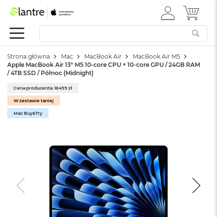
ZALOGUJ
MÓJ 
Apple
SIĘ
Festiwal
Mac
Strona główna
Mac
MacBook Air
MacBook Air M5
M
Apple MacBook Air 13" M5 10-core CPU + 10-core GPU / 24GB RAM
a
/ 4TB SSD / Północ (Midnight)
c
B
Cena producenta: 16499 zł
o
W zestawie taniej
o
k
Mac Buy&Try
N
e
o
W
e
d
ł
u
g
k