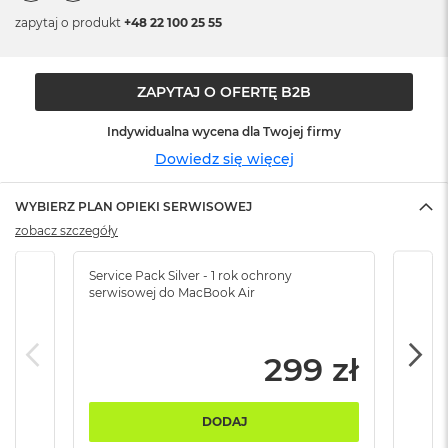
n
zapytaj o produkt
+48 22 100 25 55
o
ś
c
i
ZAPYTAJ O OFERTĘ B2B
d
y
s
Indywidualna wycena dla Twojej firmy
k
Dowiedz się więcej
u
M
WYBIERZ PLAN OPIEKI SERWISOWEJ
a
zobacz szczegóły
c
B
Service Pack Silver - 1 rok ochrony
Servi
o
serwisowej do MacBook Air
serw
o
k
N
e
299 zł
o
2
5
6
DODAJ
G