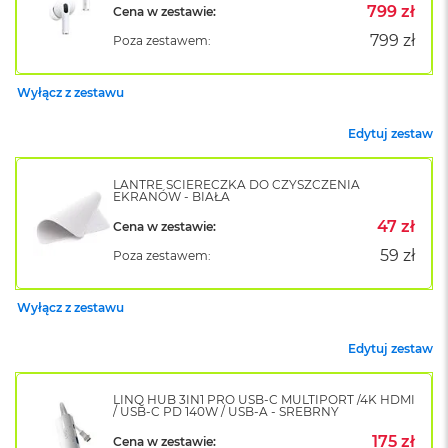
799 zł
Cena w zestawie:
o
k
799 zł
Poza zestawem:
A
i
r
Wyłącz z zestawu
1
5
Edytuj zestaw
W
e
LANTRE ŚCIERECZKA DO CZYSZCZENIA
d
EKRANÓW - BIAŁA
ł
47 zł
Cena w zestawie:
u
g
59 zł
Poza zestawem:
k
o
l
Wyłącz z zestawu
o
r
Edytuj zestaw
u
M
LINQ HUB 3IN1 PRO USB-C MULTIPORT /4K HDMI
/ USB-C PD 140W / USB-A - SREBRNY
a
c
175 zł
Cena w zestawie: