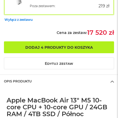
B
o
219 zł
Poza zestawem:
o
k
A
Wyłącz z zestawu
i
r
17 520 zł
Cena za zestaw:
B
ł
ę
DODAJ 4 PRODUKTY DO KOSZYKA
k
i
t
n
Edytuj zestaw
y
M
OPIS PRODUKTU
a
c
B
o
Apple MacBook Air 13" M5 10-
o
core CPU + 10-core GPU / 24GB
k
A
RAM / 4TB SSD / Północ
i