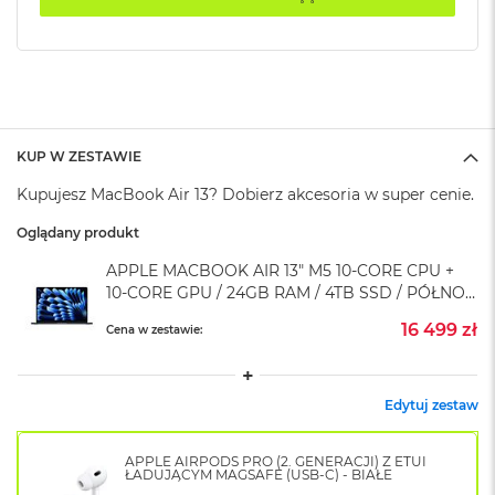
k
A
i
r
M
2
M
KUP W ZESTAWIE
a
c
Kupujesz MacBook Air 13? Dobierz akcesoria w super cenie.
B
o
Oglądany produkt
o
APPLE MACBOOK AIR 13" M5 10-CORE CPU +
k
A
10-CORE GPU / 24GB RAM / 4TB SSD / PÓŁNOC
i
(MIDNIGHT)
16 499 zł
r
Cena w zestawie:
1
3
Edytuj zestaw
M
a
c
APPLE AIRPODS PRO (2. GENERACJI) Z ETUI
B
ŁADUJĄCYM MAGSAFE (USB-C) - BIAŁE
o