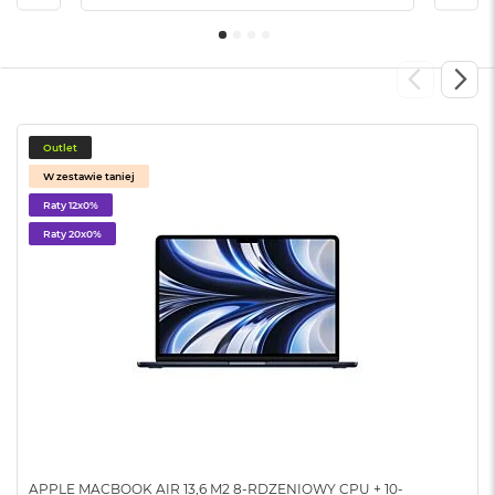
B
M
a
c
B
o
Outlet
o
k
W zestawie taniej
N
Raty 12x0%
e
o
Raty 20x0%
5
1
2
G
B
M
a
c
B
o
o
APPLE MACBOOK AIR 13,6 M2 8-RDZENIOWY CPU + 10-
k