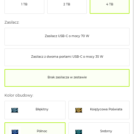
ó
1 TB
2 TB
4 TB
ż
M
Zasilacz:
a
c
Zasilacz USB‑C o mocy 70 W
B
o
o
k
Zasilacz z dwoma portami USB‑C o mocy 35 W
N
e
o
I
Brak zasilacza w zestawie
n
d
y
Kolor obudowy:
g
o
Błękitny
Księżycowa Poświata
M
a
c
B
Północ
Srebrny