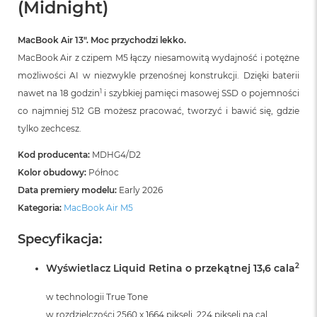
(Midnight)
r
G
w
MacBook Air 13″. Moc przychodzi lekko.
i
e
MacBook Air z czipem M5 łączy niesamowitą wydajność i potężne
z
możliwości AI w niezwykle przenośnej konstrukcji. Dzięki baterii
d
1
nawet na 18 godzin
i szybkiej pamięci masowej SSD o pojemności
n
a
co najmniej 512 GB możesz pracować, tworzyć i bawić się, gdzie
s
tylko zechcesz.
z
a
Kod producenta:
MDHG4/D2
r
o
Kolor obudowy:
Północ
ś
Data premiery modelu:
Early 2026
ć
Kategoria:
MacBook Air M5
M
a
Specyfikacja:
c
B
2
Wyświetlacz Liquid Retina o przekątnej 13,6 cala
o
o
w technologii True Tone
k
A
w rozdzielczości 2560 x 1664 pikseli, 224 pikseli na cal