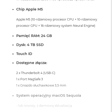
i
r
Chip Apple M5
K
s
Apple M5 (10-rdzeniowy procesor CPU + 10-rdzeniowy
i
ę
procesor GPU + 16-rdzeniowy system Neural Engine)
ż
y
Pamięć RAM: 24 GB
c
o
Dysk: 4 TB SSD
w
a
Touch ID
P
o
Dostępne złącza:
ś
w
2 x Thunderbolt 4 (USB-C)
i
a
1 x Port MagSafe 3
t
1 x Gniazdo słuchawkowe 3,5 mm
a
System operacyjny macOS Sequoia
M
a
- lub nowszy, z darmową aktualizacją.
c
B