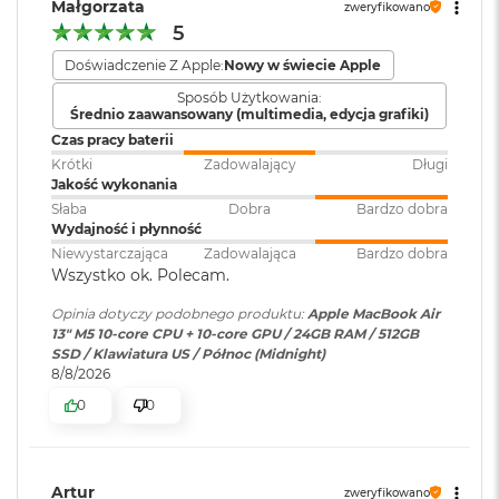
Małgorzata
153 GB/s przepustowości pamięci
zweryfikowano
M
5
a
Silnik multimedialny
c
Obsługa
Obsługa maks. dwóch
Doświadczenie Z Apple:
Nowy w świecie Apple
B
wyświetlaczy
:
wyświetlaczy zewnętrznych do
o
Sprzętowa akceleracja obsługi H.264, HEVC, ProRes i ProRes RAW
Sposób Użytkowania:
6K przy 60 Hz lub jednego
o
Średnio zaawansowany (multimedia, edycja grafiki)
wyświetlacza do 8K przy 60 Hz.
k
Silnik dekodowania wideo
Czas pracy baterii
A
Krótki
Zadowalający
Długi
i
Silnik kodowania wideo
Jakość wykonania
r
Odtwarzanie wideo
:
Obsługiwane formaty: m.in.
Słaba
Dobra
Bardzo dobra
5
Silnik kodujący i dekodujący format ProRes
HEVC,
H.264
, AV1 i ProRes; HDR z
Wydajność i płynność
1
Dolby Vision, HDR10 i HLG
Niewystarczająca
Zadowalająca
Bardzo dobra
2
Dekoder AV1
Wszystko ok. Polecam.
G
B
Opinia dotyczy podobnego produktu:
Apple MacBook Air
Odtwarzanie
Obsługiwane formaty: m.in.
13" M5 10-core CPU + 10-core GPU / 24GB RAM / 512GB
dźwięku
:
AAC, MP3,
Apple Lossless
,
FLAC
,
M
SSD / Klawiatura US / Północ (Midnight)
a
Dolby Digital
, Dolby Digital
Ładowanie i rozbudowa
8/8/2026
c
Plus i Dolby Atmos
B
0
0
o
Port MagSafe 3
o
Gniazdo słuchawkowe 3,5 mm
Zainstalowany
macOS
k
system operacyjny
:
A
Dwa porty Thunderbolt 4 (USB-C) obsługujące:
Artur
zweryfikowano