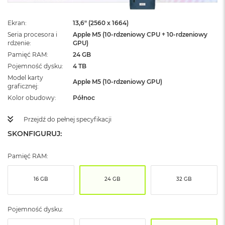
ż
ó
ł
Ekran
13,6" (2560 x 1664)
t
Seria procesora i
Apple M5 (10-rdzeniowy CPU + 10-rdzeniowy
y
rdzenie
GPU)
Pamięć RAM
24 GB
M
Pojemność dysku
4 TB
a
Model karty
c
Apple M5 (10-rdzeniowy GPU)
graficznej
B
o
Kolor obudowy
Północ
o
k
Przejdź do pełnej specyfikacji
N
e
SKONFIGURUJ:
o
S
Pamięć RAM:
u
b
t
16 GB
24 GB
32 GB
e
l
n
Pojemność dysku:
y
R