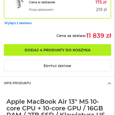
B
175 zł
Cena w zestawie:
o
219 zł
Poza zestawem:
o
k
A
Wyłącz z zestawu
i
r
B
11 839 zł
Cena za zestaw:
ł
ę
k
DODAJ 4 PRODUKTY DO KOSZYKA
i
t
n
Edytuj zestaw
y
M
a
OPIS PRODUKTU
c
B
o
o
Apple MacBook Air 13" M5 10-
k
core CPU + 10-core GPU / 16GB
A
i
RAM / 2TB SSD / Klawiatura US