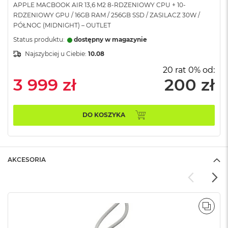
APPLE MACBOOK AIR 13,6 M2 8-RDZENIOWY CPU + 10-
A
RDZENIOWY GPU / 16GB RAM / 256GB SSD / ZASILACZ 30W /
i
PÓŁNOC (MIDNIGHT) – OUTLET
r
Status produktu:
dostępny w magazynie
M
Najszybciej u Ciebie:
10.08
a
c
20 rat 0% od:
B
3 999 zł
200 zł
o
o
k
A
DO KOSZYKA
i
r
M
5
AKCESORIA
M
a
c
B
o
POR
o
k