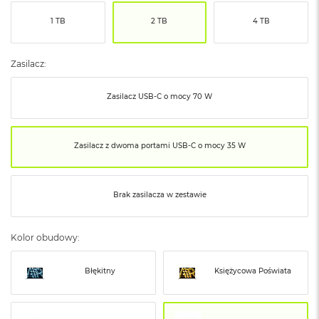
ó
1 TB
2 TB
4 TB
ż
M
a
Zasilacz:
c
B
Zasilacz USB‑C o mocy 70 W
o
o
k
N
Zasilacz z dwoma portami USB‑C o mocy 35 W
e
o
I
n
Brak zasilacza w zestawie
d
y
g
Kolor obudowy:
o
M
Błękitny
Księżycowa Poświata
a
c
B