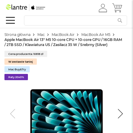
ZALOGUJ
MÓJ 
Apple
SIĘ
Festiwal
Mac
Strona główna
Mac
MacBook Air
MacBook Air M5
M
Apple MacBook Air 13" M5 10-core CPU + 10-core GPU / 16GB RAM
a
/ 2TB SSD / Klawiatura US / Zasilacz 35 W / Srebrny (Silver)
c
B
Cena producenta: 10818 zł
o
W zestawie taniej
o
k
Mac Buy&Try
N
Raty 20x0%
e
o
W
e
d
ł
u
g
k