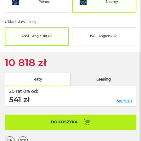
o
Północ
Srebrny
o
k
N
Układ klawiatury:
e
o
S
ANSI - Angielski US
ISO - Angielski PL
r
e
b
r
10 818 zł
n
y
Raty
Leasing
W
e
20 rat 0% od:
d
ł
541 zł
więcej
u
g
p
o
DO KOSZYKA
j
e
m