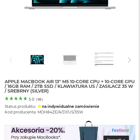
o
l
o
r
u
M
a
c
B
o
o
k
N
e
APPLE MACBOOK AIR 13" M5 10-CORE CPU + 10-CORE GPU
/ 16GB RAM / 2TB SSD / KLAWIATURA US / ZASILACZ 35 W
o
/ SREBRNY (SILVER)
C
y
5.0
(
98
)
t
Status produktu:
na indywidualne zamówienie
r
Kod producenta: MDH84ZE/A/D1/US/35W
u
s
o
w
o