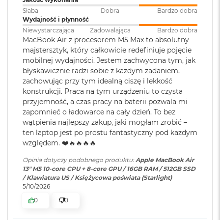
ś
Słaba
Dobra
Bardzo dobra
c
Jasność 500 nitów
Wydajność i płynność
i
Pojemność baterii
:
53,8 Wh
d
Niewystarczająca
Zadowalająca
Bardzo dobra
Kolory
y
MacBook Air z procesorem M5 Max to absolutny
s
majstersztyk, który całkowicie redefiniuje pojęcie
Możliwość wyświetlania miliarda kolorów
k
Szybkie ładowanie
:
Możliwość szybkiego ładowania
mobilnej wydajności. Jestem zachwycona tym, jak
u
zasilaczem USB-C o mocy 70W
Szeroka gama kolorów (P3)
błyskawicznie radzi sobie z każdym zadaniem,
zachowując przy tym idealną ciszę i lekkość
M
Technologia True Tone
konstrukcji. Praca na tym urządzeniu to czysta
a
Ładowanie i
Dwa porty Thunderbolt 4
przyjemność, a czas pracy na baterii pozwala mi
c
rozbudowa
:
(USB‑C) obsługujące:
B
zapomnieć o ładowarce na cały dzień. To bez
Ładowanie,
DisplayPort
,
o
wątpienia najlepszy zakup, jaki mogłam zrobić –
Thunderbolt 4 (do 40 Gb/s),
o
ten laptop jest po prostu fantastyczny pod każdym
k
USB 4 (do 40 Gb/s)
Chip
względem. ❤️🔥🔥🔥🔥
A
i
Opinia dotyczy podobnego produktu:
Apple MacBook Air
r
Apple M5
13" M5 10-core CPU + 8-core GPU / 16GB RAM / 512GB SSD
Klawiatura
NIE
2
/ Klawiatura US / Księżycowa poświata (Starlight)
numeryczna
:
5
Apple M5 (10-rdzeniowy procesor CPU + 10-rdzeniowy procesor
5/10/2026
6
GPU + 16-rdzeniowy system Neural Engine)
G
0
0
B
Podświetlana
TAK
Sprzętowa akceleracja ray tracingu