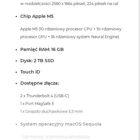
i
w rozdzielczości 2560 x 1664 pikseli, 224 pikseli na cal
r
K
Chip Apple M5
s
i
Apple M5 (10-rdzeniowy procesor CPU + 10-rdzeniowy
ę
procesor GPU + 16-rdzeniowy system Neural Engine)
ż
y
c
Pamięć RAM: 16 GB
o
w
Dysk: 2 TB SSD
a
P
Touch ID
o
ś
Dostępne złącza:
w
i
2 x Thunderbolt 4 (USB-C)
a
1 x Port MagSafe 3
t
a
1 x Gniazdo słuchawkowe 3,5 mm
M
System operacyjny macOS Sequoia
a
c
- lub nowszy, z darmową aktualizacją.
B