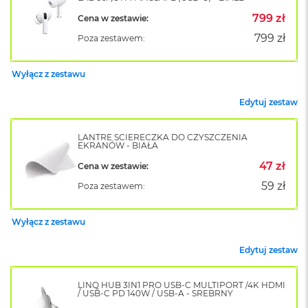
o
799 zł
Cena w zestawie:
k
A
799 zł
Poza zestawem:
i
r
1
Wyłącz z zestawu
5
Edytuj zestaw
W
e
d
LANTRE ŚCIERECZKA DO CZYSZCZENIA
EKRANÓW - BIAŁA
ł
u
47 zł
Cena w zestawie:
g
k
59 zł
Poza zestawem:
o
l
o
Wyłącz z zestawu
r
u
Edytuj zestaw
M
a
LINQ HUB 3IN1 PRO USB-C MULTIPORT /4K HDMI
/ USB-C PD 140W / USB-A - SREBRNY
c