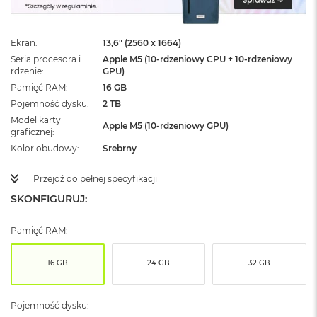
ż
ó
ł
Ekran
13,6" (2560 x 1664)
t
y
Seria procesora i
Apple M5 (10-rdzeniowy CPU + 10-rdzeniowy
rdzenie
GPU)
M
Pamięć RAM
16 GB
a
Pojemność dysku
2 TB
c
Model karty
B
Apple M5 (10-rdzeniowy GPU)
graficznej
o
o
Kolor obudowy
Srebrny
k
N
Przejdź do pełnej specyfikacji
e
SKONFIGURUJ:
o
S
u
Pamięć RAM:
b
t
e
16 GB
24 GB
32 GB
l
n
y
Pojemność dysku:
R