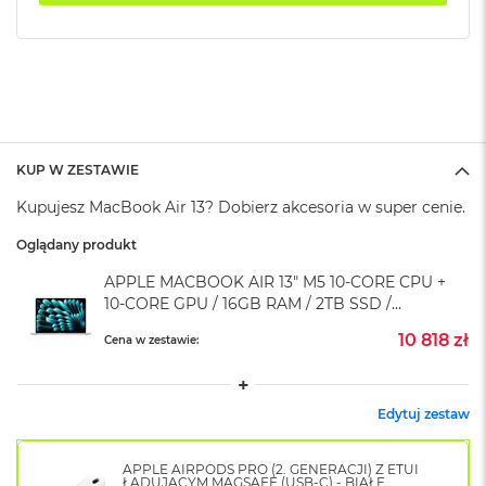
k
A
i
r
M
2
M
a
KUP W ZESTAWIE
c
Kupujesz MacBook Air 13? Dobierz akcesoria w super cenie.
B
o
Oglądany produkt
o
k
APPLE MACBOOK AIR 13" M5 10-CORE CPU +
A
10-CORE GPU / 16GB RAM / 2TB SSD /
i
r
KLAWIATURA US / ZASILACZ 35 W / SREBRNY
10 818 zł
Cena w zestawie:
1
(SILVER)
3
M
Edytuj zestaw
a
c
B
APPLE AIRPODS PRO (2. GENERACJI) Z ETUI
o
ŁADUJĄCYM MAGSAFE (USB-C) - BIAŁE