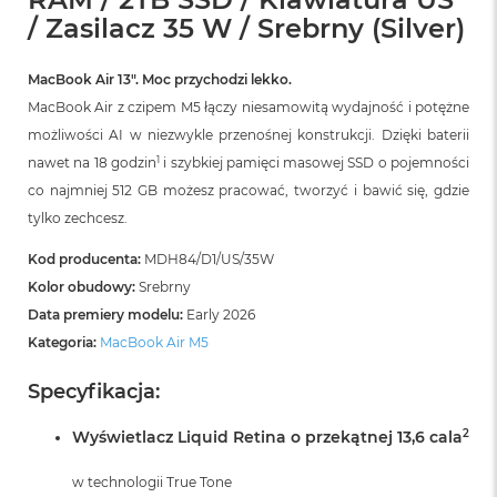
r
/ Zasilacz 35 W / Srebrny (Silver)
G
w
i
MacBook Air 13″. Moc przychodzi lekko.
e
z
MacBook Air z czipem M5 łączy niesamowitą wydajność i potężne
d
możliwości AI w niezwykle przenośnej konstrukcji. Dzięki baterii
n
1
nawet na 18 godzin
i szybkiej pamięci masowej SSD o pojemności
a
s
co najmniej 512 GB możesz pracować, tworzyć i bawić się, gdzie
z
tylko zechcesz.
a
r
Kod producenta:
MDH84/D1/US/35W
o
ś
Kolor obudowy:
Srebrny
ć
Data premiery modelu:
Early 2026
Kategoria:
MacBook Air M5
M
a
Specyfikacja:
c
B
o
2
Wyświetlacz Liquid Retina o przekątnej 13,6 cala
o
k
w technologii True Tone
A