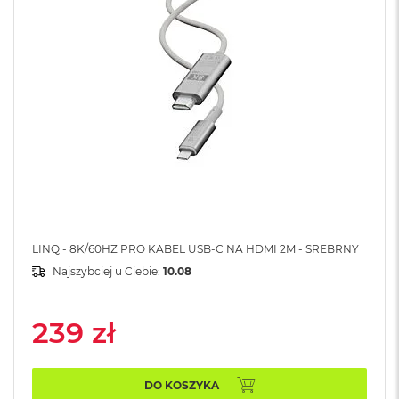
A
i
r
M
4
M
a
c
B
o
o
k
A
i
r
LINQ - 8K/60HZ PRO KABEL USB-C NA HDMI 2M - SREBRNY
M
Najszybciej u Ciebie:
10.08
3
M
239 zł
a
c
B
o
DO KOSZYKA
o