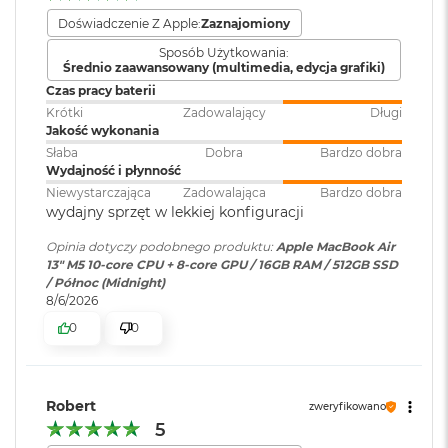
i
r
Doświadczenie Z Apple:
Zaznajomiony
Ładowanie
1
Zainstalowany
macOS
Sposób Użytkowania:
T
system operacyjny
:
Średnio zaawansowany (multimedia, edycja grafiki)
DisplayPort
B
Czas pracy baterii
Thunderbolt 4 (do 40 Gb/s)
M
Krótki
Zadowalający
Długi
Wersja systemu
macOS Sequoia lub nowszy
a
Jakość wykonania
operacyjnego
USB 4 (do 40 Gb/s)
:
c
Słaba
Dobra
Bardzo dobra
B
Wydajność i płynność
o
Niewystarczająca
Zadowalająca
Bardzo dobra
o
Dołączone
Wbudowane aplikacje systemu
wydajny sprzęt w lekkiej konfiguracji
k
oprogramowanie
:
macOS
A
Opinia dotyczy podobnego produktu:
Apple MacBook Air
i
Obsługa wyświetlaczy
13" M5 10-core CPU + 8-core GPU / 16GB RAM / 512GB SSD
r
/ Północ (Midnight)
2
Dodatkowe
Klawiatura z Touch ID, Gładzik
8/6/2026
T
informacje
:
Force Touch wyczuwający siłę
Obsługa maksymalnie dwóch wyświetlaczy zewnętrznych:
B
0
0
nacisku, Czujnik światła
Dwa wyświetlacze o natywnej rozdzielczości do 6K przy 60
otoczenia
M
Hz lub 4K przy 144 Hz
a
Jeden wyświetlacz o natywnej rozdzielczości do 8K przy 60
c
Robert
zweryfikowano
B
Hz lub 5K przy 120 Hz lub 4K przy 240 Hz
Układ klawiatury
:
ANSI - Angielski US
5
o