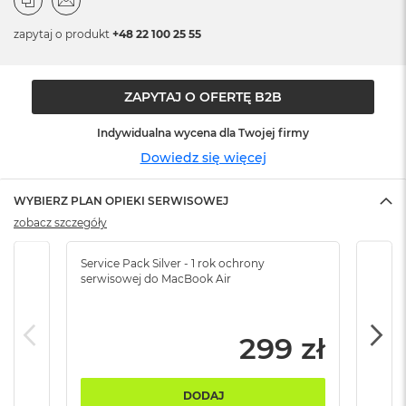
n
o
zapytaj o produkt
+48 22 100 25 55
ś
c
i
d
ZAPYTAJ O OFERTĘ B2B
y
s
Indywidualna wycena dla Twojej firmy
k
u
Dowiedz się więcej
M
WYBIERZ PLAN OPIEKI SERWISOWEJ
a
c
zobacz szczegóły
B
o
Service Pack Silver - 1 rok ochrony
Servi
o
serwisowej do MacBook Air
serw
k
N
e
o
299 zł
2
5
6
DODAJ
G