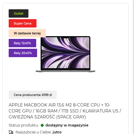
Outlet
Super Cena
W zestawie taniej
Raty 12x0%
Raty 20x0%
Cena producenta: 6199 zł
APPLE MACBOOK AIR 13,6 M2 8-CORE CPU + 10-
CORE GPU / 16GB RAM / 1TB SSD / KLAWIATURA US /
GWIEZDNA SZAROŚĆ (SPACE GRAY)
Status produktu:
dostępny w magazynie
Najszybciej u Ciebie:
jutro