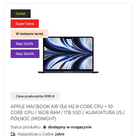
Outlet
Super Cena
W zestawie taniej
Raty 12x0%
Raty 20x0%
Cena producenta: 6199 zł
APPLE MACBOOK AIR 13,6 M2 8-CORE CPU + 10-
CORE GPU / 16GB RAM / 1TB SSD / KLAWIATURA US /
PÓŁNOC (MIDNIGHT)
Status produktu:
dostępny w magazynie
Najszybciej u Ciebie:
jutro