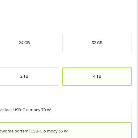
24 GB
32 GB
2 TB
4 TB
asilacz USB‑C o mocy 70 W
z dwoma portami USB‑C o mocy 35 W