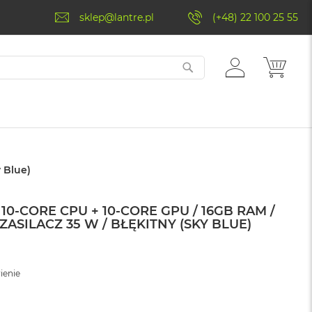
sklep@lantre.pl
(+48) 22 100 25 55
ZALOGUJ
MÓJ 
SIĘ
 Blue)
10-CORE CPU + 10-CORE GPU / 16GB RAM /
ZASILACZ 35 W / BŁĘKITNY (SKY BLUE)
ienie