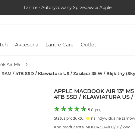
Lantre - Autoryzowany Sprzedawca Apple
tch
Akcesoria
Lantre Care
Outlet
ok Air M5
RAM / 4TB SSD / Klawiatura US / Zasilacz 35 W / Błękitny (Sky
APPLE MACBOOK AIR 13" M5 
4TB SSD / KLAWIATURA US / 
5.0
(
99
)
Status produktu:
na indywidualne zamów
Kod producenta: MDHJ4ZE/A/D2/US/35W