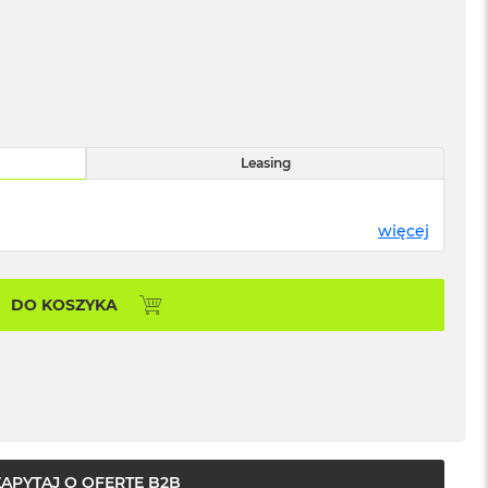
Leasing
więcej
DO KOSZYKA
ZAPYTAJ O OFERTĘ B2B