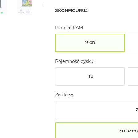
SKONFIGURUJ:
Pamięć RAM:
16 GB
Pojemność dysku:
1 TB
Zasilacz:
Z
Zasilacz 