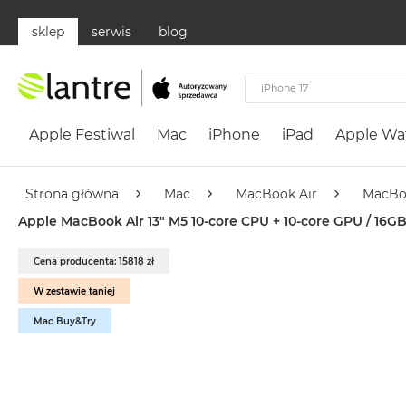
sklep
serwis
blog
Apple
Festiwal
Apple Festiwal
Mac
iPhone
iPad
Apple Wa
Mac
MacBook
Neo
Strona główna
Mac
MacBook Air
MacBo
Według
Apple MacBook Air 13" M5 10-core CPU + 10-core GPU / 16GB 
koloru
MacBook
Cena producenta: 15818 zł
Neo
W zestawie taniej
Cytrusowożółty
Mac Buy&Try
MacBook
Neo
Subtelny
Róż