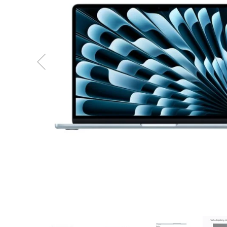
MacBook
Neo
Indygo
MacBook
Neo
Srebrny
Według
pojemności
dysku
MacBook
Neo
256GB
MacBook
Neo
512GB
MacBook
Air
MacBook