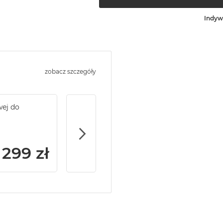
Indyw
zobacz szczegóły
wej do
Service Pack Gold - 2 lata ochrony serwi
MacBook Air
299 zł