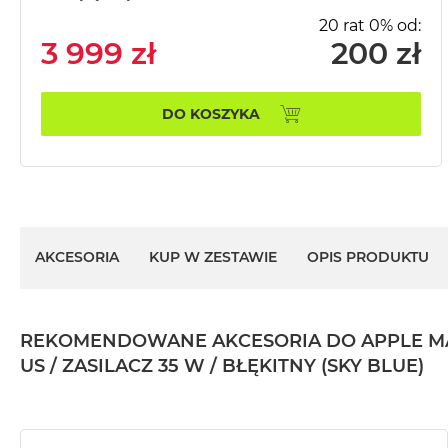
MacBook
20 rat 0% od:
Pro
3 999 zł
200 zł
Gwiezdna
szarość
DO KOSZYKA
MacBook
Pro
Srebrny
Według
pamięci
RAM
AKCESORIA
KUP W ZESTAWIE
OPIS PRODUKTU
MacBook
Pro
8GB
RAM
REKOMENDOWANE AKCESORIA DO APPLE MACBO
MacBook
US / ZASILACZ 35 W / BŁĘKITNY (SKY BLUE)
Pro
16GB
RAM