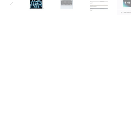
Air
M5
MacBook
Air
M4
MacBook
Air
M3
MacBook
Air
M2
MacBook
Air
13
MacBook
Air
15