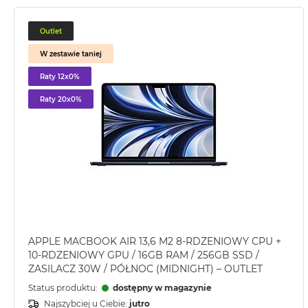
2TB
MacBook
Outlet
Air
W zestawie taniej
4TB
Raty 12x0%
MacBook
Pro
Raty 20x0%
MacBook
Pro
14
MacBook
Pro
16
Według
koloru
APPLE MACBOOK AIR 13,6 M2 8-RDZENIOWY CPU +
MacBook
10-RDZENIOWY GPU / 16GB RAM / 256GB SSD /
Pro
ZASILACZ 30W / PÓŁNOC (MIDNIGHT) – OUTLET
Gwiezdna
Status produktu:
dostępny w magazynie
Czerń
Najszybciej u Ciebie:
jutro