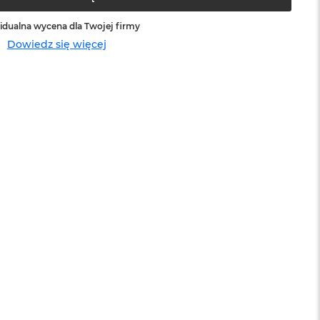
idualna wycena dla Twojej firmy
Dowiedz się więcej
sowej do
Service Pack Platinum - 3 lata ochrony
MacBook Air
399 zł