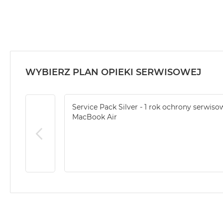
MacBook
Air
32GB
RAM
Według
pojemności
WYBIERZ PLAN OPIEKI SERWISOWEJ
dysku
MacBook
Air
Service Pack Silver - 1 rok ochrony serwiso
256GB
MacBook Air
MacBook
Air
512GB
MacBook
Air
1TB
MacBook
Air