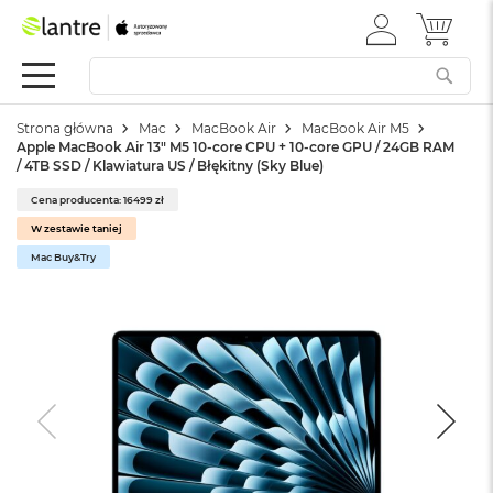
ZALOGUJ
MÓJ 
Apple
SIĘ
Festiwal
Mac
Strona główna
Mac
MacBook Air
MacBook Air M5
M
Apple MacBook Air 13" M5 10-core CPU + 10-core GPU / 24GB RAM
a
/ 4TB SSD / Klawiatura US / Błękitny (Sky Blue)
c
B
Cena producenta: 16499 zł
o
W zestawie taniej
o
k
Mac Buy&Try
N
e
o
W
e
d
ł
u
g
k