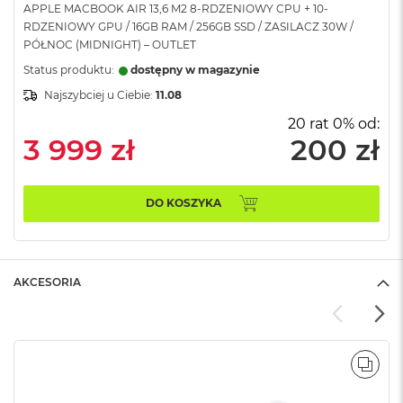
APPLE MACBOOK AIR 13,6 M2 8-RDZENIOWY CPU + 10-
A
RDZENIOWY GPU / 16GB RAM / 256GB SSD / ZASILACZ 30W /
i
PÓŁNOC (MIDNIGHT) – OUTLET
r
Status produktu:
dostępny w magazynie
M
Najszybciej u Ciebie:
11.08
a
c
20 rat 0% od:
B
3 999 zł
200 zł
o
o
k
A
DO KOSZYKA
i
r
M
5
AKCESORIA
M
a
c
B
o
POR
o
k