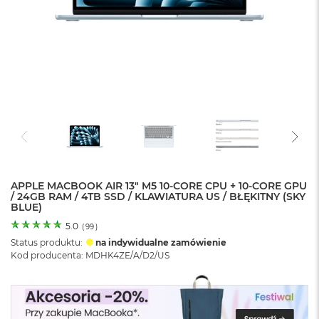
o
l
o
r
u
M
a
c
B
o
o
k
N
e
APPLE MACBOOK AIR 13" M5 10-CORE CPU + 10-CORE GPU
/ 24GB RAM / 4TB SSD / KLAWIATURA US / BŁĘKITNY (SKY
o
BLUE)
C
y
5.0
(
99
)
t
Status produktu:
na indywidualne zamówienie
r
Kod producenta: MDHK4ZE/A/D2/US
u
s
o
w
o