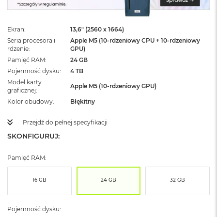
ż
ó
ł
Ekran
13,6" (2560 x 1664)
t
y
Seria procesora i
Apple M5 (10-rdzeniowy CPU + 10-rdzeniowy
rdzenie
GPU)
M
Pamięć RAM
24 GB
a
Pojemność dysku
4 TB
c
Model karty
B
Apple M5 (10-rdzeniowy GPU)
graficznej
o
o
Kolor obudowy
Błękitny
k
N
Przejdź do pełnej specyfikacji
e
SKONFIGURUJ:
o
S
u
Pamięć RAM:
b
t
e
16 GB
24 GB
32 GB
l
n
y
Pojemność dysku:
R