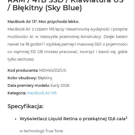
r
/ Błękitny (Sky Blue)
G
w
i
MacBook Air 13″. Moc przychodzi lekko.
e
z
MacBook Air z czipem M5 łączy niesamowitą wydajność i potężne
d
możliwości AI w niezwykle przenośnej konstrukcji. Dzięki baterii
n
1
nawet na 18 godzin
i szybkiej pamięci masowej SSD o pojemności
a
s
co najmniej 512 GB możesz pracować, tworzyć i bawić się, gdzie
z
tylko zechcesz.
a
r
Kod producenta:
MDHK4/D2/US
o
ś
Kolor obudowy:
Błękitny
ć
Data premiery modelu:
Early 2026
Kategoria:
MacBook Air M5
M
a
Specyfikacja:
c
B
o
2
Wyświetlacz Liquid Retina o przekątnej 13,6 cala
o
k
w technologii True Tone
A