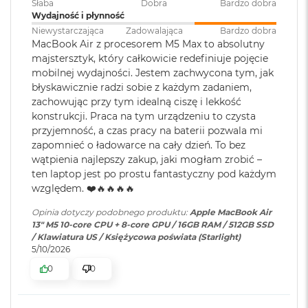
Słaba
Dobra
Bardzo dobra
ś
Wydajność i płynność
c
Jasność 500 nitów
i
Niewystarczająca
Zadowalająca
Bardzo dobra
Szybkie ładowanie
:
Możliwość szybkiego ładowania
d
MacBook Air z procesorem M5 Max to absolutny
Kolory
zasilaczem USB-C o mocy 70W
y
majstersztyk, który całkowicie redefiniuje pojęcie
s
mobilnej wydajności. Jestem zachwycona tym, jak
Możliwość wyświetlania miliarda kolorów
k
błyskawicznie radzi sobie z każdym zadaniem,
u
Ładowanie i
Dwa porty Thunderbolt 4
Szeroka gama kolorów (P3)
zachowując przy tym idealną ciszę i lekkość
rozbudowa
:
(USB‑C) obsługujące:
konstrukcji. Praca na tym urządzeniu to czysta
M
Ładowanie,
DisplayPort
,
Technologia True Tone
a
przyjemność, a czas pracy na baterii pozwala mi
Thunderbolt 4 (do 40 Gb/s),
c
zapomnieć o ładowarce na cały dzień. To bez
USB 4 (do 40 Gb/s)
B
wątpienia najlepszy zakup, jaki mogłam zrobić –
o
ten laptop jest po prostu fantastyczny pod każdym
o
względem. ❤️🔥🔥🔥🔥
k
Klawiatura
NIE
Chip
A
numeryczna
:
Opinia dotyczy podobnego produktu:
Apple MacBook Air
i
13" M5 10-core CPU + 8-core GPU / 16GB RAM / 512GB SSD
r
Apple M5
/ Klawiatura US / Księżycowa poświata (Starlight)
2
5/10/2026
Podświetlana
TAK
5
Apple M5 (10-rdzeniowy procesor CPU + 10-rdzeniowy procesor
klawiatura
:
6
0
0
GPU + 16-rdzeniowy system Neural Engine)
G
B
Sprzętowa akceleracja ray tracingu