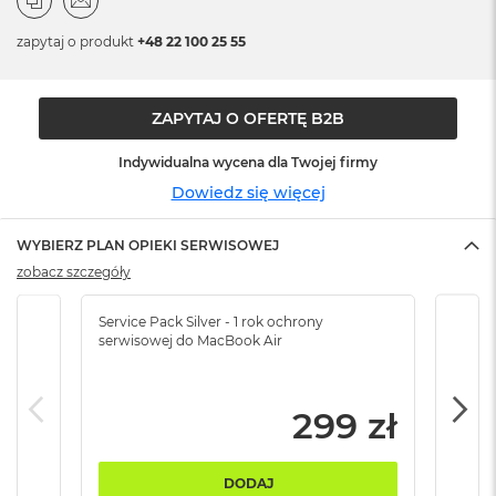
n
o
zapytaj o produkt
+48 22 100 25 55
ś
c
i
d
ZAPYTAJ O OFERTĘ B2B
y
s
Indywidualna wycena dla Twojej firmy
k
u
Dowiedz się więcej
M
WYBIERZ PLAN OPIEKI SERWISOWEJ
a
c
zobacz szczegóły
B
o
Service Pack Silver - 1 rok ochrony
Servi
o
serwisowej do MacBook Air
serw
k
N
e
o
299 zł
2
5
6
DODAJ
G