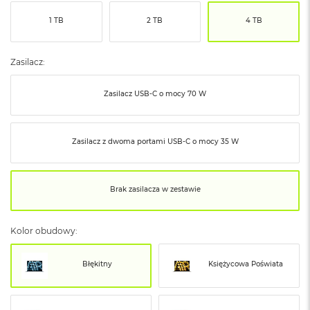
ó
1 TB
2 TB
4 TB
ż
M
a
Zasilacz:
c
B
Zasilacz USB‑C o mocy 70 W
o
o
k
N
Zasilacz z dwoma portami USB‑C o mocy 35 W
e
o
I
n
Brak zasilacza w zestawie
d
y
g
Kolor obudowy:
o
M
Błękitny
Księżycowa Poświata
a
c
B