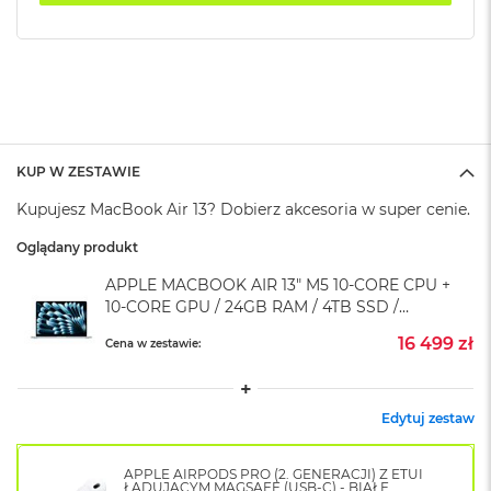
k
A
i
r
M
2
M
a
KUP W ZESTAWIE
c
Kupujesz MacBook Air 13? Dobierz akcesoria w super cenie.
B
o
Oglądany produkt
o
k
APPLE MACBOOK AIR 13" M5 10-CORE CPU +
A
10-CORE GPU / 24GB RAM / 4TB SSD /
i
r
KLAWIATURA US / BŁĘKITNY (SKY BLUE)
16 499 zł
Cena w zestawie:
1
3
M
Edytuj zestaw
a
c
B
APPLE AIRPODS PRO (2. GENERACJI) Z ETUI
o
ŁADUJĄCYM MAGSAFE (USB-C) - BIAŁE