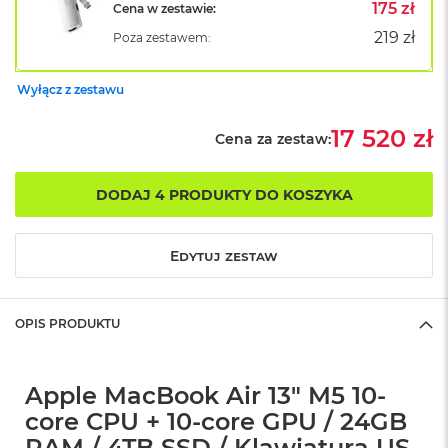
B
175 zł
Cena w zestawie:
o
219 zł
Poza zestawem:
o
k
A
Wyłącz z zestawu
i
r
B
17 520 zł
Cena za zestaw:
ł
ę
k
DODAJ 4 PRODUKTY DO KOSZYKA
i
t
n
Edytuj zestaw
y
M
a
OPIS PRODUKTU
c
B
o
o
Apple MacBook Air 13" M5 10-
k
core CPU + 10-core GPU / 24GB
A
i
RAM / 4TB SSD / Klawiatura US