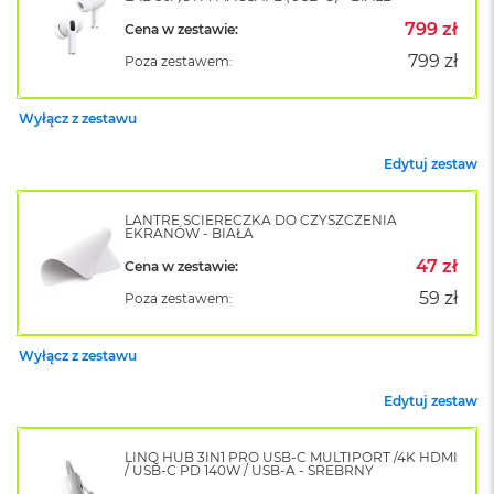
o
799 zł
Cena w zestawie:
k
A
799 zł
Poza zestawem:
i
r
1
Wyłącz z zestawu
5
Edytuj zestaw
W
e
d
LANTRE ŚCIERECZKA DO CZYSZCZENIA
EKRANÓW - BIAŁA
ł
u
47 zł
Cena w zestawie:
g
k
59 zł
Poza zestawem:
o
l
o
Wyłącz z zestawu
r
u
Edytuj zestaw
M
a
LINQ HUB 3IN1 PRO USB-C MULTIPORT /4K HDMI
/ USB-C PD 140W / USB-A - SREBRNY
c