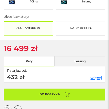
o
Północ
Srebrny
o
k
N
Układ klawiatury:
e
o
S
ANSI - Angielski US
ISO - Angielski PL
r
e
b
r
16 499 zł
n
y
Raty
Leasing
W
e
Rata już od:
d
ł
432 zł
więcej
u
g
p
o
DO KOSZYKA
j
e
m