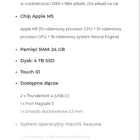
i
w rozdzielczości 2560 x 1664 pikseli, 224 pikseli na cal
r
K
Chip Apple M5
s
i
Apple M5 (10-rdzeniowy procesor CPU + 10-rdzeniowy
ę
procesor GPU + 16-rdzeniowy system Neural Engine)
ż
y
c
Pamięć RAM: 24 GB
o
w
Dysk: 4 TB SSD
a
P
Touch ID
o
ś
Dostępne złącza:
w
i
2 x Thunderbolt 4 (USB-C)
a
1 x Port MagSafe 3
t
a
1 x Gniazdo słuchawkowe 3,5 mm
M
System operacyjny macOS Sequoia
a
c
- lub nowszy, z darmową aktualizacją.
B