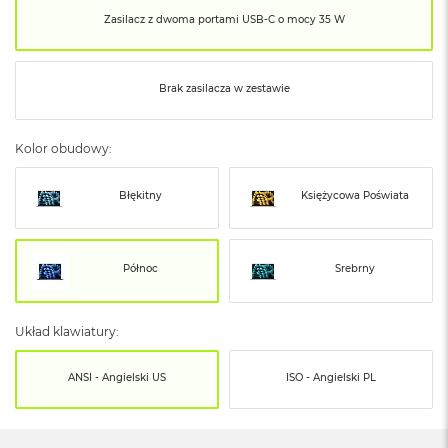
o
o
Zasilacz z dwoma portami USB‑C o mocy 35 W
k
N
e
Brak zasilacza w zestawie
o
S
r
e
Kolor obudowy:
b
r
Błękitny
Księżycowa Poświata
n
y
W
Północ
Srebrny
e
d
ł
u
Układ klawiatury:
g
p
ANSI - Angielski US
ISO - Angielski PL
o
j
e
m