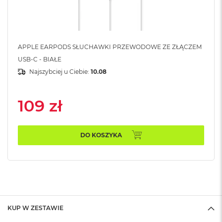
k
A
i
r
M
APPLE EARPODS SŁUCHAWKI PRZEWODOWE ZE ZŁĄCZEM
2
USB-C - BIAŁE
M
Najszybciej u Ciebie:
10.08
a
c
B
109 zł
o
o
k
A
DO KOSZYKA
i
r
1
3
M
a
c
KUP W ZESTAWIE
B
o