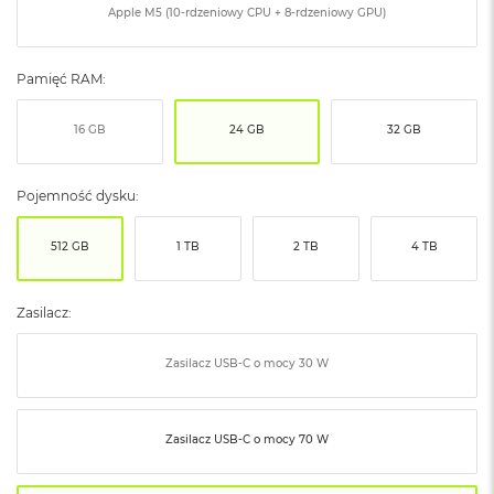
Apple M5 (10-rdzeniowy CPU + 8-rdzeniowy GPU)
ó
ż
M
Pamięć RAM:
a
c
16 GB
24 GB
32 GB
B
o
o
k
Pojemność dysku:
N
e
512 GB
1 TB
2 TB
4 TB
o
I
n
Zasilacz:
d
y
g
Zasilacz USB‑C o mocy 30 W
o
M
a
Zasilacz USB‑C o mocy 70 W
c
B