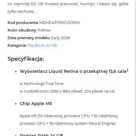
i
co najmniej 512 GB możesz pracować, tworzyć i bawić się, gdzie
r
tylko zechcesz.
K
s
Kod producenta:
MDHE4/P1/R1/US/35W
i
Kolor obudowy:
Północ
ę
ż
Data premiery modelu:
Early 2026
y
Kategoria:
MacBook Air M5
c
o
w
Specyfikacja:
a
P
2
Wyświetlacz Liquid Retina o przekątnej 13,6 cala
o
ś
w technologii True Tone
w
i
w rozdzielczości 2560 x 1664 pikseli, 224 pikseli na cal
a
t
Chip Apple M5
a
Apple M5 (10-rdzeniowy procesor CPU + 10-rdzeniowy
M
procesor GPU + 16-rdzeniowy system Neural Engine)
a
c
B
Pamięć RAM: 24 GB