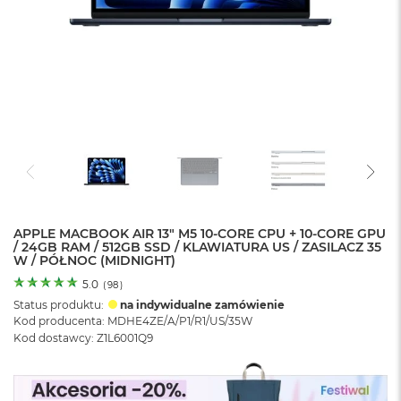
o
l
o
r
u
M
a
c
B
o
o
k
N
e
APPLE MACBOOK AIR 13" M5 10-CORE CPU + 10-CORE GPU
/ 24GB RAM / 512GB SSD / KLAWIATURA US / ZASILACZ 35
o
W / PÓŁNOC (MIDNIGHT)
C
y
5.0
(
98
)
t
Status produktu:
na indywidualne zamówienie
r
Kod producenta: MDHE4ZE/A/P1/R1/US/35W
u
Kod dostawcy: Z1L6001Q9
s
o
w
o