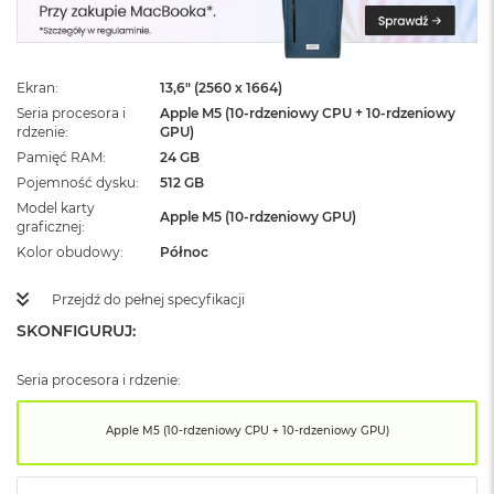
ż
ó
ł
t
Ekran
13,6" (2560 x 1664)
y
Seria procesora i
Apple M5 (10-rdzeniowy CPU + 10-rdzeniowy
M
rdzenie
GPU)
a
Pamięć RAM
24 GB
c
Pojemność dysku
512 GB
B
Model karty
o
Apple M5 (10-rdzeniowy GPU)
graficznej
o
k
Kolor obudowy
Północ
N
e
Przejdź do pełnej specyfikacji
o
SKONFIGURUJ:
S
u
b
Seria procesora i rdzenie:
t
e
l
Apple M5 (10-rdzeniowy CPU + 10-rdzeniowy GPU)
n
y
R