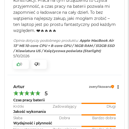
konstrukcji. Praca na tym urządzeniu to czysta
M
Ładowanie i
Dwa porty Thunderbolt 4
Technologia True Tone
przyjemność, a czas pracy na baterii pozwala mi
a
rozbudowa
:
(USB‑C) obsługujące:
zapomnieć o ładowarce na cały dzień. To bez
c
Ładowanie,
DisplayPort
,
wątpienia najlepszy zakup, jaki mogłam zrobić –
B
Thunderbolt 4 (do 40 Gb/s),
ten laptop jest po prostu fantastyczny pod każdym
o
USB 4 (do 40 Gb/s)
o
względem. ❤️🔥🔥🔥🔥
k
Chip
A
Opinia dotyczy podobnego produktu:
Apple MacBook Air
i
13" M5 10-core CPU + 8-core GPU / 16GB RAM / 512GB SSD
Klawiatura
NIE
Apple M5
r
/ Klawiatura US / Księżycowa poświata (Starlight)
numeryczna
:
5
5/10/2026
1
Apple M5 (10-rdzeniowy procesor CPU + 10-rdzeniowy procesor
0
0
2
GPU + 16-rdzeniowy system Neural Engine)
Podświetlana
TAK
G
B
klawiatura
:
Sprzętowa akceleracja ray tracingu
Artur
zweryfikowano
M
153 GB/s przepustowości pamięci
a
5
Touch ID
:
TAK
c
Czas pracy baterii
Silnik multimedialny
B
Krótki
Zadowalający
Długi
o
Jakość wykonania
Sprzętowa akceleracja obsługi H.264, HEVC, ProRes i ProRes RAW
o
Obsługa
Obsługa maks. dwóch
Słaba
Dobra
Bardzo dobra
k
wyświetlaczy
:
wyświetlaczy zewnętrznych do
Silnik dekodowania wideo
Wydajność i płynność
A
6K przy 60 Hz lub jednego