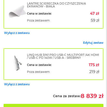
B
LANTRE ŚCIERECZKA DO CZYSZCZENIA
o
EKRANÓW - BIAŁA
o
47 zł
k
Cena w zestawie:
A
59 zł
Poza zestawem:
i
r
B
Wyłącz z zestawu
ł
ę
Edytuj zestaw
k
i
t
LINQ HUB 3IN1 PRO USB-C MULTIPORT /4K HDMI
n
/ USB-C PD 140W / USB-A - SREBRNY
y
175 zł
Cena w zestawie:
M
219 zł
Poza zestawem:
a
c
B
Wyłącz z zestawu
o
o
8 839 zł
Cena za zestaw:
k
A
i