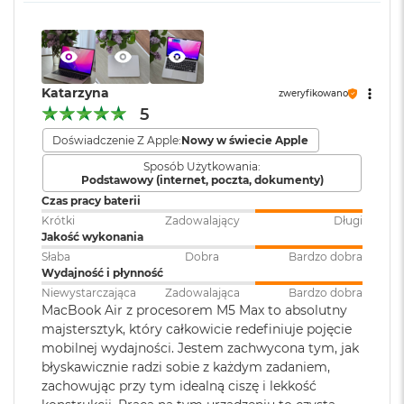
ś
c
i
Karta sieciowa
Wi-Fi 7 (802.11be)
d
bezprzewodowa
y
s
WLAN
:
Katarzyna
zweryfikowano
Wyświetlacz
k
5
u
Wyświetlacz Liquid Retina
Doświadczenie Z Apple:
Nowy w świecie Apple
Kamera
Kamera 12MP Center Stage z
M
internetowa
:
obsługą funkcji Widok blatu
Sposób Użytkowania:
a
Wyświetlacz o przekątnej 13,6 cala z podświetleniem LED, w
Podstawowy (internet, poczta, dokumenty)
c
1
technologii IPS
Czas pracy baterii
B
o
Krótki
Zadowalający
Długi
Bateria
:
Litowo-polimerowa
Rozdzielczość natywna 2560 na 1664 piksele przy 224 pikselach na
o
Jakość wykonania
k
cal
Słaba
Dobra
Bardzo dobra
A
Wydajność i płynność
Pojemność baterii
:
53,8 Wh
i
Jasność 500 nitów
Niewystarczająca
Zadowalająca
Bardzo dobra
r
MacBook Air z procesorem M5 Max to absolutny
2
Kolory
majstersztyk, który całkowicie redefiniuje pojęcie
5
Szybkie ładowanie
:
Możliwość szybkiego ładowania
mobilnej wydajności. Jestem zachwycona tym, jak
6
Możliwość wyświetlania miliarda kolorów
zasilaczem USB-C o mocy 70W
G
błyskawicznie radzi sobie z każdym zadaniem,
B
zachowując przy tym idealną ciszę i lekkość
Szeroka gama kolorów (P3)