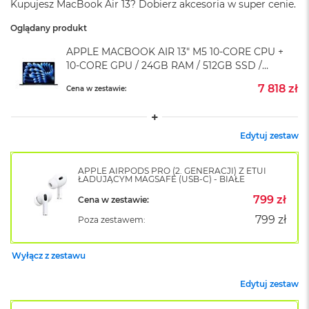
Kupujesz MacBook Air 13? Dobierz akcesoria w super cenie.
o
k
Oglądany produkt
A
i
APPLE MACBOOK AIR 13" M5 10-CORE CPU +
r
10-CORE GPU / 24GB RAM / 512GB SSD /
1
KLAWIATURA US / ZASILACZ 35 W / PÓŁNOC
5
7 818 zł
Cena w zestawie:
(MIDNIGHT)
W
e
Edytuj zestaw
d
ł
u
APPLE AIRPODS PRO (2. GENERACJI) Z ETUI
g
ŁADUJĄCYM MAGSAFE (USB-C) - BIAŁE
k
o
799 zł
Cena w zestawie:
l
799 zł
Poza zestawem:
o
r
u
Wyłącz z zestawu
M
Edytuj zestaw
a
c