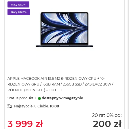
A
Raty 12x0%
i
Raty 20x0%
r
M
a
c
B
o
o
k
A
i
r
M
APPLE MACBOOK AIR 13,6 M2 8-RDZENIOWY CPU + 10-
5
RDZENIOWY GPU / 16GB RAM / 256GB SSD / ZASILACZ 30W /
PÓŁNOC (MIDNIGHT) – OUTLET
M
Status produktu:
dostępny w magazynie
a
c
Najszybciej u Ciebie:
10.08
B
o
20 rat 0% od:
o
3 999 zł
200 zł
k