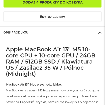
r
DODAJ 4 PRODUKTY DO KOSZYKA
G
w
i
Edytuj zestaw
e
z
d
n
OPIS PRODUKTU
a
s
z
Apple MacBook Air 13" M5 10-
a
r
core CPU + 10-core GPU / 24GB
o
RAM / 512GB SSD / Klawiatura
ś
ć
US / Zasilacz 35 W / Północ
(Midnight)
M
a
c
MacBook Air 13″. Moc przychodzi lekko.
B
MacBook Air z czipem M5 łączy niesamowitą wydajność i potężne
o
o
możliwości AI w niezwykle przenośnej konstrukcji. Dzięki baterii
k
1
nawet na 18 godzin
i szybkiej pamięci masowej SSD o pojemności
A