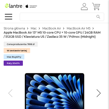
ZALOGUJ
MÓJ 
Apple
SIĘ
Festiwal
Mac
Strona główna
Mac
MacBook Air
MacBook Air M5
M
Apple MacBook Air 13" M5 10-core CPU + 10-core GPU / 24GB RAM
a
/ 512GB SSD / Klawiatura US / Zasilacz 35 W / Północ (Midnight)
c
B
Cena producenta: 7818 zł
o
W zestawie taniej
o
k
Mac Buy&Try
N
Raty 20x0%
e
o
W
e
d
ł
u
g
k