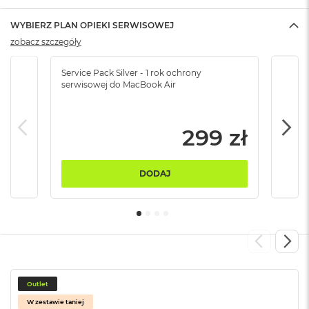
B
WYBIERZ PLAN OPIEKI SERWISOWEJ
M
zobacz szczegóły
a
c
B
Service Pack Silver - 1 rok ochrony
Servi
o
serwisowej do MacBook Air
serw
o
k
N
299 zł
e
o
5
1
DODAJ
2
G
B
M
a
c
B
o
Outlet
o
W zestawie taniej
k