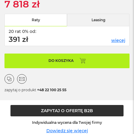
7 818 zł
n
o
ś
c
Raty
Leasing
i
d
20 rat 0% od:
y
391 zł
s
więcej
k
u
DO KOSZYKA
M
a
c
B
o
o
zapytaj o produkt
+48 22 100 25 55
k
N
e
o
ZAPYTAJ O OFERTĘ B2B
2
5
Indywidualna wycena dla Twojej firmy
6
Dowiedz się więcej
G