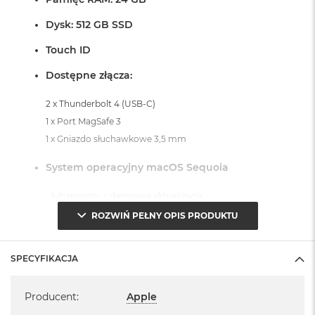
o
o
Dysk: 512 GB SSD
k
A
Touch ID
i
r
Dostępne złącza:
P
ó
2 x Thunderbolt 4 (USB-C)
ł
1 x Port MagSafe 3
n
o
1 x Gniazdo słuchawkowe 3,5 mm
c
System operacyjny macOS Sequoia
M
a
- lub nowszy, z darmową aktualizacją.
c
B
ROZWIŃ PEŁNY OPIS PRODUKTU
o
o
k
SPECYFIKACJA
A
i
Specyfikacja
Informacje o produkcie:
r
Producent
:
Apple
S
MacBook Air jest nowy