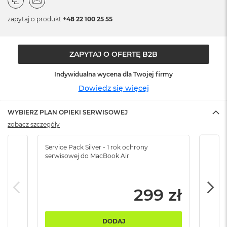
n
o
zapytaj o produkt
+48 22 100 25 55
ś
c
i
d
ZAPYTAJ O OFERTĘ B2B
y
s
Indywidualna wycena dla Twojej firmy
k
u
Dowiedz się więcej
M
WYBIERZ PLAN OPIEKI SERWISOWEJ
a
c
zobacz szczegóły
B
o
Service Pack Silver - 1 rok ochrony
Servi
o
serwisowej do MacBook Air
serw
k
N
e
o
299 zł
2
5
6
DODAJ
G