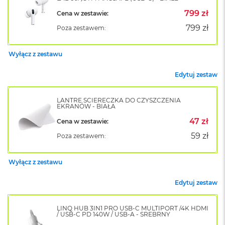
o
799 zł
Cena w zestawie:
k
A
799 zł
Poza zestawem:
i
r
1
Wyłącz z zestawu
5
Edytuj zestaw
W
e
d
LANTRE ŚCIERECZKA DO CZYSZCZENIA
EKRANÓW - BIAŁA
ł
u
47 zł
Cena w zestawie:
g
k
59 zł
Poza zestawem:
o
l
o
Wyłącz z zestawu
r
u
Edytuj zestaw
M
a
LINQ HUB 3IN1 PRO USB-C MULTIPORT /4K HDMI
/ USB-C PD 140W / USB-A - SREBRNY
c