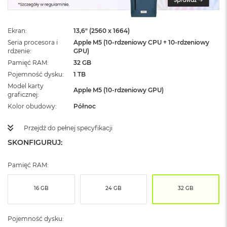
ż
ó
ł
Ekran
13,6" (2560 x 1664)
t
y
Seria procesora i
Apple M5 (10-rdzeniowy CPU + 10-rdzeniowy
rdzenie
GPU)
M
Pamięć RAM
32 GB
a
Pojemność dysku
1 TB
c
Model karty
B
Apple M5 (10-rdzeniowy GPU)
graficznej
o
o
Kolor obudowy
Północ
k
N
Przejdź do pełnej specyfikacji
e
SKONFIGURUJ:
o
S
u
Pamięć RAM:
b
t
e
16 GB
24 GB
32 GB
l
n
y
Pojemność dysku:
R