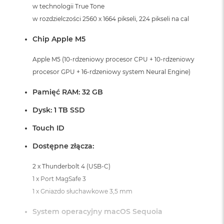
i
w technologii True Tone
r
w rozdzielczości 2560 x 1664 pikseli, 224 pikseli na cal
K
s
Chip Apple M5
i
ę
ż
Apple M5 (10-rdzeniowy procesor CPU + 10-rdzeniowy
y
procesor GPU + 16-rdzeniowy system Neural Engine)
c
o
Pamięć RAM: 32 GB
w
a
Dysk: 1 TB SSD
P
o
Touch ID
ś
w
Dostępne złącza:
i
a
2 x Thunderbolt 4 (USB-C)
t
a
1 x Port MagSafe 3
1 x Gniazdo słuchawkowe 3,5 mm
M
a
System operacyjny macOS Sequoia
c
B