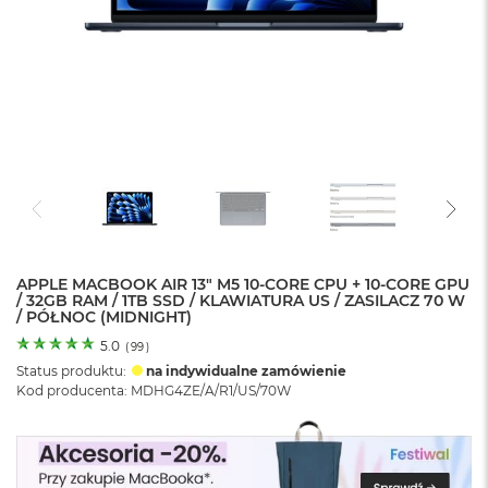
o
l
o
r
u
M
a
c
B
o
o
k
N
e
APPLE MACBOOK AIR 13" M5 10-CORE CPU + 10-CORE GPU
/ 32GB RAM / 1TB SSD / KLAWIATURA US / ZASILACZ 70 W
o
/ PÓŁNOC (MIDNIGHT)
C
y
5.0
(
99
)
t
Status produktu:
na indywidualne zamówienie
r
Kod producenta: MDHG4ZE/A/R1/US/70W
u
s
o
w
o