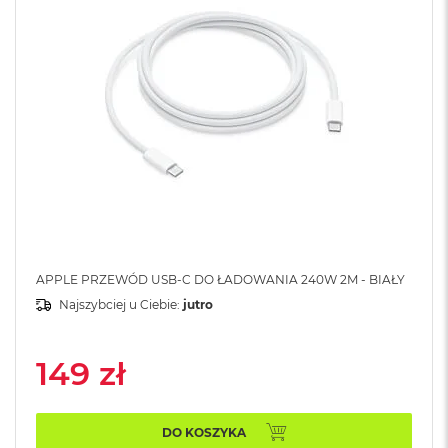
A
i
r
M
4
M
a
c
B
o
o
k
A
i
r
APPLE PRZEWÓD USB-C DO ŁADOWANIA 240W 2M - BIAŁY
M
Najszybciej u Ciebie:
jutro
3
M
149 zł
a
c
B
o
DO KOSZYKA
o