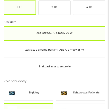
ó
1 TB
2 TB
4 TB
ż
M
a
Zasilacz:
c
B
Zasilacz USB‑C o mocy 70 W
o
o
k
N
Zasilacz z dwoma portami USB‑C o mocy 35 W
e
o
I
n
Brak zasilacza w zestawie
d
y
g
Kolor obudowy:
o
M
Błękitny
Księżycowa Poświata
a
c
B