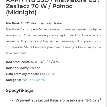
r
Zasilacz 70 W / Północ
G
w
(Midnight)
i
e
z
MacBook Air 13″. Moc przychodzi lekko.
d
MacBook Air z czipem M5 łączy niesamowitą wydajność i potężne
n
możliwości AI w niezwykle przenośnej konstrukcji. Dzięki baterii
a
s
1
nawet na 18 godzin
i szybkiej pamięci masowej SSD o pojemności
z
co najmniej 512 GB możesz pracować, tworzyć i bawić się, gdzie
a
r
tylko zechcesz.
o
ś
Kod producenta:
MDHG4/R1/US/70W
ć
Kolor obudowy:
Północ
Data premiery modelu:
Early 2026
M
a
Kategoria:
MacBook Air M5
c
B
Specyfikacja:
o
o
2
Wyświetlacz Liquid Retina o przekątnej 13,6 cala
k
A