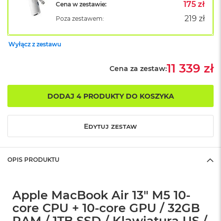
B
175 zł
Cena w zestawie:
o
219 zł
Poza zestawem:
o
k
A
Wyłącz z zestawu
i
r
B
11 339 zł
Cena za zestaw:
ł
ę
k
DODAJ 4 PRODUKTY DO KOSZYKA
i
t
n
Edytuj zestaw
y
M
a
OPIS PRODUKTU
c
B
o
o
Apple MacBook Air 13" M5 10-
k
core CPU + 10-core GPU / 32GB
A
i
RAM / 1TB SSD / Klawiatura US /