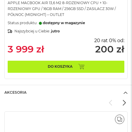
APPLE MACBOOK AIR 13,6 M2 8-RDZENIOWY CPU + 10-
A
RDZENIOWY GPU / 16GB RAM / 256GB SSD / ZASILACZ 30W /
i
PÓŁNOC (MIDNIGHT) – OUTLET
r
Status produktu:
dostępny w magazynie
M
Najszybciej u Ciebie:
jutro
a
c
20 rat 0% od:
B
3 999 zł
200 zł
o
o
k
A
DO KOSZYKA
i
r
M
5
AKCESORIA
M
a
c
B
o
POR
o
k