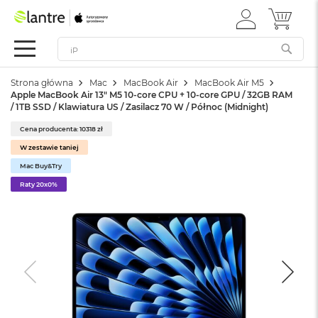
ZALOGUJ
MÓJ 
Apple
SIĘ
Festiwal
Mac
Strona główna
Mac
MacBook Air
MacBook Air M5
M
Apple MacBook Air 13" M5 10-core CPU + 10-core GPU / 32GB RAM
a
/ 1TB SSD / Klawiatura US / Zasilacz 70 W / Północ (Midnight)
c
B
Cena producenta: 10318 zł
o
W zestawie taniej
o
k
Mac Buy&Try
N
Raty 20x0%
e
o
W
e
d
ł
u
g
k