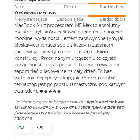
ś
cal
Słaba
Dobra
Bardzo dobra
c
Wydajność i płynność
i
Pojemność baterii
:
53,8 Wh
Jasność 500 nitów
d
Niewystarczająca
Zadowalająca
Bardzo dobra
y
MacBook Air z procesorem M5 Max to absolutny
Kolory
s
majstersztyk, który całkowicie redefiniuje pojęcie
k
Szybkie ładowanie
:
Możliwość szybkiego ładowania
mobilnej wydajności. Jestem zachwycona tym, jak
Możliwość wyświetlania miliarda kolorów
u
zasilaczem USB-C o mocy 70W
błyskawicznie radzi sobie z każdym zadaniem,
zachowując przy tym idealną ciszę i lekkość
Szeroka gama kolorów (P3)
M
konstrukcji. Praca na tym urządzeniu to czysta
a
Ładowanie i
Dwa porty Thunderbolt 4
Technologia True Tone
przyjemność, a czas pracy na baterii pozwala mi
c
rozbudowa
:
(USB‑C) obsługujące:
B
zapomnieć o ładowarce na cały dzień. To bez
Ładowanie,
DisplayPort
,
o
wątpienia najlepszy zakup, jaki mogłam zrobić –
Thunderbolt 4 (do 40 Gb/s),
o
ten laptop jest po prostu fantastyczny pod każdym
k
USB 4 (do 40 Gb/s)
względem. ❤️🔥🔥🔥🔥
A
Chip
i
Opinia dotyczy podobnego produktu:
Apple MacBook Air
r
13" M5 10-core CPU + 8-core GPU / 16GB RAM / 512GB SSD
Klawiatura
NIE
2
Apple M5
/ Klawiatura US / Księżycowa poświata (Starlight)
numeryczna
:
5
5/10/2026
6
Apple M5 (10-rdzeniowy procesor CPU + 10-rdzeniowy procesor
G
0
0
GPU + 16-rdzeniowy system Neural Engine)
B
Podświetlana
TAK