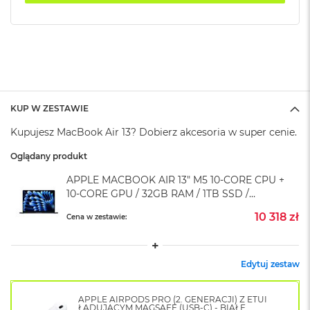
k
A
i
r
M
2
M
a
KUP W ZESTAWIE
c
Kupujesz MacBook Air 13? Dobierz akcesoria w super cenie.
B
o
Oglądany produkt
o
k
APPLE MACBOOK AIR 13" M5 10-CORE CPU +
A
10-CORE GPU / 32GB RAM / 1TB SSD /
i
r
KLAWIATURA US / ZASILACZ 70 W / PÓŁNOC
10 318 zł
Cena w zestawie:
1
(MIDNIGHT)
3
M
Edytuj zestaw
a
c
B
APPLE AIRPODS PRO (2. GENERACJI) Z ETUI
o
ŁADUJĄCYM MAGSAFE (USB-C) - BIAŁE