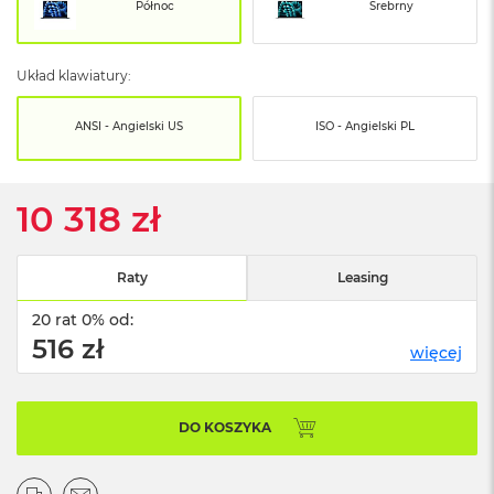
o
Północ
Srebrny
o
k
N
Układ klawiatury:
e
o
S
ANSI - Angielski US
ISO - Angielski PL
r
e
b
r
10 318 zł
n
y
Raty
Leasing
W
e
20 rat 0% od:
d
ł
516 zł
więcej
u
g
p
o
DO KOSZYKA
j
e
m