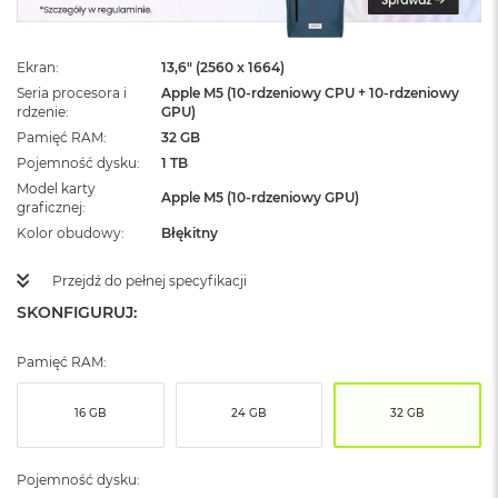
ż
ó
ł
Ekran
13,6" (2560 x 1664)
t
y
Seria procesora i
Apple M5 (10-rdzeniowy CPU + 10-rdzeniowy
rdzenie
GPU)
M
Pamięć RAM
32 GB
a
Pojemność dysku
1 TB
c
Model karty
B
Apple M5 (10-rdzeniowy GPU)
graficznej
o
o
Kolor obudowy
Błękitny
k
N
Przejdź do pełnej specyfikacji
e
SKONFIGURUJ:
o
S
u
Pamięć RAM:
b
t
e
16 GB
24 GB
32 GB
l
n
y
Pojemność dysku:
R