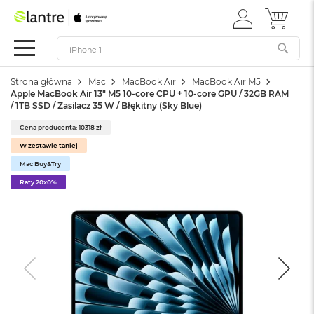
ZALOGUJ
MÓJ 
Apple
SIĘ
Festiwal
Mac
Strona główna
Mac
MacBook Air
MacBook Air M5
M
Apple MacBook Air 13" M5 10-core CPU + 10-core GPU / 32GB RAM
a
/ 1TB SSD / Zasilacz 35 W / Błękitny (Sky Blue)
c
B
Cena producenta: 10318 zł
o
W zestawie taniej
o
k
Mac Buy&Try
N
Raty 20x0%
e
o
W
e
d
ł
u
g
k