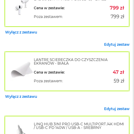
o
799 zł
Cena w zestawie:
k
A
799 zł
Poza zestawem:
i
r
1
Wyłącz z zestawu
5
Edytuj zestaw
W
e
d
LANTRE ŚCIERECZKA DO CZYSZCZENIA
EKRANÓW - BIAŁA
ł
u
47 zł
Cena w zestawie:
g
k
59 zł
Poza zestawem:
o
l
o
Wyłącz z zestawu
r
u
Edytuj zestaw
M
a
LINQ HUB 3IN1 PRO USB-C MULTIPORT /4K HDMI
/ USB-C PD 140W / USB-A - SREBRNY
c