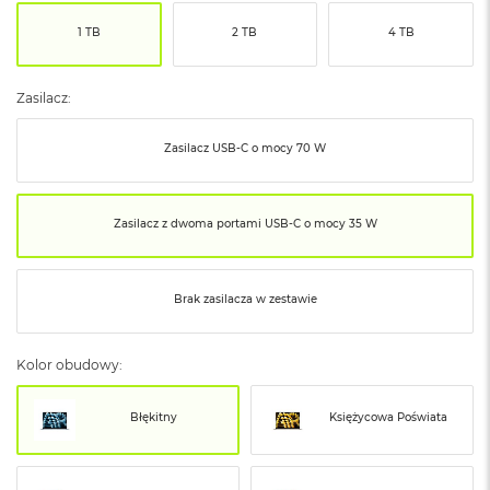
ó
1 TB
2 TB
4 TB
ż
M
a
Zasilacz:
c
B
Zasilacz USB‑C o mocy 70 W
o
o
k
N
Zasilacz z dwoma portami USB‑C o mocy 35 W
e
o
I
n
Brak zasilacza w zestawie
d
y
g
Kolor obudowy:
o
M
Błękitny
Księżycowa Poświata
a
c
B