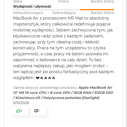
Słaba
Dobra
Bardzo dobra
ś
Wydajność i płynność
c
Jasność 500 nitów
i
Niewystarczająca
Zadowalająca
Bardzo dobra
Pojemność baterii
:
53,8 Wh
d
MacBook Air z procesorem M5 Max to absolutny
Kolory
y
majstersztyk, który całkowicie redefiniuje pojęcie
s
mobilnej wydajności. Jestem zachwycona tym, jak
Możliwość wyświetlania miliarda kolorów
k
Szybkie ładowanie
:
Możliwość szybkiego ładowania
błyskawicznie radzi sobie z każdym zadaniem,
u
zasilaczem USB-C o mocy 70W
Szeroka gama kolorów (P3)
zachowując przy tym idealną ciszę i lekkość
konstrukcji. Praca na tym urządzeniu to czysta
M
Technologia True Tone
a
przyjemność, a czas pracy na baterii pozwala mi
Ładowanie i
Dwa porty Thunderbolt 4
c
zapomnieć o ładowarce na cały dzień. To bez
rozbudowa
:
(USB‑C) obsługujące:
B
wątpienia najlepszy zakup, jaki mogłam zrobić –
Ładowanie,
DisplayPort
,
o
ten laptop jest po prostu fantastyczny pod każdym
Thunderbolt 4 (do 40 Gb/s),
o
względem. ❤️🔥🔥🔥🔥
k
USB 4 (do 40 Gb/s)
Chip
A
Opinia dotyczy podobnego produktu:
Apple MacBook Air
i
13" M5 10-core CPU + 8-core GPU / 16GB RAM / 512GB SSD
r
Apple M5
Klawiatura
NIE
/ Klawiatura US / Księżycowa poświata (Starlight)
2
5/10/2026
numeryczna
:
5
Apple M5 (10-rdzeniowy procesor CPU + 10-rdzeniowy procesor
6
0
0
GPU + 16-rdzeniowy system Neural Engine)
G
B
Podświetlana
TAK
Sprzętowa akceleracja ray tracingu