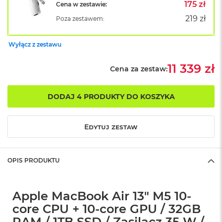
B
175 zł
Cena w zestawie:
o
219 zł
Poza zestawem:
o
k
A
Wyłącz z zestawu
i
r
B
11 339 zł
Cena za zestaw:
ł
ę
k
DODAJ 4 PRODUKTY DO KOSZYKA
i
t
n
Edytuj zestaw
y
M
a
OPIS PRODUKTU
c
B
o
o
Apple MacBook Air 13" M5 10-
k
core CPU + 10-core GPU / 32GB
A
i
RAM / 1TB SSD / Zasilacz 35 W /