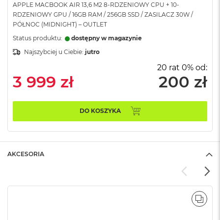
APPLE MACBOOK AIR 13,6 M2 8-RDZENIOWY CPU + 10-
A
RDZENIOWY GPU / 16GB RAM / 256GB SSD / ZASILACZ 30W /
i
PÓŁNOC (MIDNIGHT) – OUTLET
r
Status produktu:
dostępny w magazynie
M
Najszybciej u Ciebie:
jutro
a
c
20 rat 0% od:
B
3 999 zł
200 zł
o
o
k
A
DO KOSZYKA
i
r
M
5
AKCESORIA
M
a
c
B
o
POR
o
k