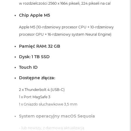
i
w rozdzielczości 2560 x 1664 pikseli, 224 pikseli na cal
r
K
Chip Apple M5
s
i
Apple M5 (10-rdzeniowy procesor CPU + 10-rdzeniowy
ę
procesor GPU + 16-rdzeniowy system Neural Engine)
ż
y
c
Pamięć RAM: 32 GB
o
w
Dysk: 1 TB SSD
a
P
Touch ID
o
ś
Dostępne złącza:
w
i
2 x Thunderbolt 4 (USB-C)
a
1 x Port MagSafe 3
t
a
1 x Gniazdo słuchawkowe 3,5 mm
M
System operacyjny macOS Sequoia
a
c
- lub nowszy, z darmową aktualizacją.
B