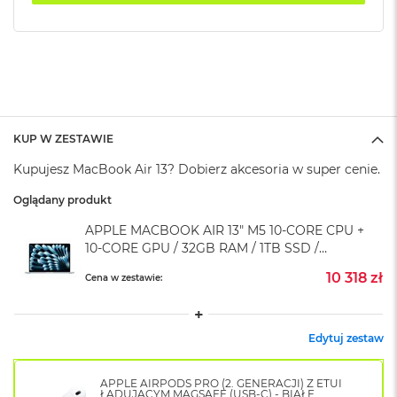
k
A
i
r
M
2
M
a
KUP W ZESTAWIE
c
Kupujesz MacBook Air 13? Dobierz akcesoria w super cenie.
B
o
Oglądany produkt
o
k
APPLE MACBOOK AIR 13" M5 10-CORE CPU +
A
10-CORE GPU / 32GB RAM / 1TB SSD /
i
r
ZASILACZ 35 W / BŁĘKITNY (SKY BLUE)
10 318 zł
Cena w zestawie:
1
3
M
Edytuj zestaw
a
c
B
APPLE AIRPODS PRO (2. GENERACJI) Z ETUI
o
ŁADUJĄCYM MAGSAFE (USB-C) - BIAŁE