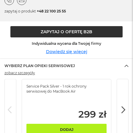
n
o
zapytaj o produkt
+48 22 100 25 55
ś
c
i
d
ZAPYTAJ O OFERTĘ B2B
y
s
Indywidualna wycena dla Twojej firmy
k
u
Dowiedz się więcej
M
WYBIERZ PLAN OPIEKI SERWISOWEJ
a
c
zobacz szczegóły
B
o
Service Pack Silver - 1 rok ochrony
Servi
o
serwisowej do MacBook Air
serw
k
N
e
o
299 zł
2
5
6
DODAJ
G