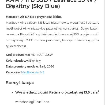
r
Błękitny (Sky Blue)
G
w
i
MacBook Air 13″. Moc przychodzi lekko.
e
z
MacBook Air z czipem M5 łączy niesamowitą wydajność i potężne
d
możliwości AI w niezwykle przenośnej konstrukcji. Dzięki baterii
n
1
nawet na 18 godzin
i szybkiej pamięci masowej SSD o pojemności
a
s
co najmniej 512 GB możesz pracować, tworzyć i bawić się, gdzie
z
tylko zechcesz.
a
r
Kod producenta:
MDHK4/R1/35W
o
ś
Kolor obudowy:
Błękitny
ć
Data premiery modelu:
Early 2026
Kategoria:
MacBook Air M5
M
a
Specyfikacja:
c
B
o
2
Wyświetlacz Liquid Retina o przekątnej 13,6 cala
o
k
w technologii True Tone
A