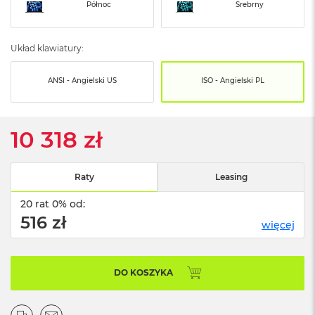
o
Północ
Srebrny
o
k
N
Układ klawiatury:
e
o
S
ANSI - Angielski US
ISO - Angielski PL
r
e
b
r
10 318 zł
n
y
Raty
Leasing
W
e
20 rat 0% od:
d
ł
516 zł
więcej
u
g
p
o
DO KOSZYKA
j
e
m