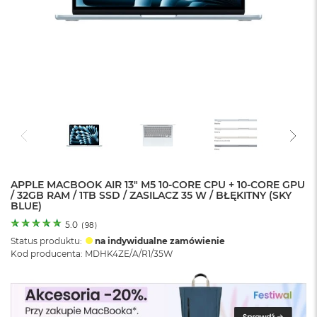
o
l
o
r
u
M
a
c
B
o
o
k
N
e
APPLE MACBOOK AIR 13" M5 10-CORE CPU + 10-CORE GPU
/ 32GB RAM / 1TB SSD / ZASILACZ 35 W / BŁĘKITNY (SKY
o
BLUE)
C
y
5.0
(
98
)
t
Status produktu:
na indywidualne zamówienie
r
Kod producenta: MDHK4ZE/A/R1/35W
u
s
o
w
o