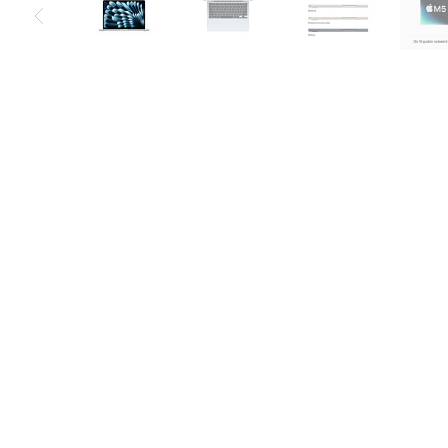
Air
M5
MacBook
Air
M4
MacBook
Air
M3
MacBook
Air
M2
MacBook
Air
13
MacBook
Air
15