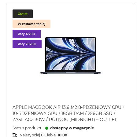
2TB
MacBook
Outlet
Air
W zestawie taniej
4TB
Raty 12x0%
MacBook
Pro
Raty 20x0%
MacBook
Pro
14
MacBook
Pro
16
Według
koloru
APPLE MACBOOK AIR 13,6 M2 8-RDZENIOWY CPU +
MacBook
10-RDZENIOWY GPU / 16GB RAM / 256GB SSD /
Pro
ZASILACZ 30W / PÓŁNOC (MIDNIGHT) – OUTLET
Gwiezdna
Status produktu:
dostępny w magazynie
Czerń
Najszybciej u Ciebie:
10.08