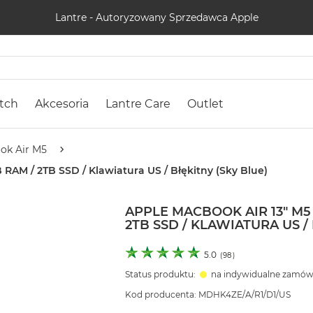
Lantre - Autoryzowany Sprzedawca Apple
tch
Akcesoria
Lantre Care
Outlet
ok Air M5
 RAM / 2TB SSD / Klawiatura US / Błękitny (Sky Blue)
APPLE MACBOOK AIR 13" M5 
2TB SSD / KLAWIATURA US /
5.0
(
98
)
Status produktu:
na indywidualne zamów
Kod producenta: MDHK4ZE/A/R1/D1/US