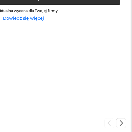
idualna wycena dla Twojej firmy
Dowiedz się więcej
sowej do
Service Pack Platinum - 3 lata ochrony
MacBook Air
399 zł