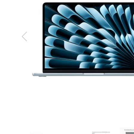
MacBook
Neo
Indygo
MacBook
Neo
Srebrny
Według
pojemności
dysku
MacBook
Neo
256GB
MacBook
Neo
512GB
MacBook
Air
MacBook