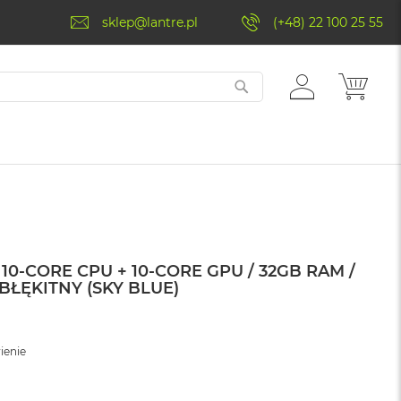
sklep@lantre.pl
(+48) 22 100 25 55
ZALOGUJ
MÓJ 
SIĘ
10-CORE CPU + 10-CORE GPU / 32GB RAM /
 BŁĘKITNY (SKY BLUE)
ienie