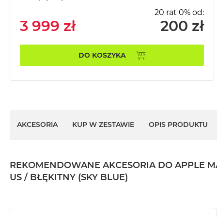
MacBook
20 rat 0% od:
Pro
3 999 zł
200 zł
Gwiezdna
szarość
DO KOSZYKA
MacBook
Pro
Srebrny
Według
pamięci
RAM
AKCESORIA
KUP W ZESTAWIE
OPIS PRODUKTU
MacBook
Pro
8GB
RAM
REKOMENDOWANE AKCESORIA DO APPLE MACBO
MacBook
US / BŁĘKITNY (SKY BLUE)
Pro
16GB
RAM