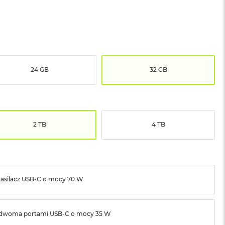
24 GB
32 GB
2 TB
4 TB
asilacz USB‑C o mocy 70 W
z dwoma portami USB‑C o mocy 35 W