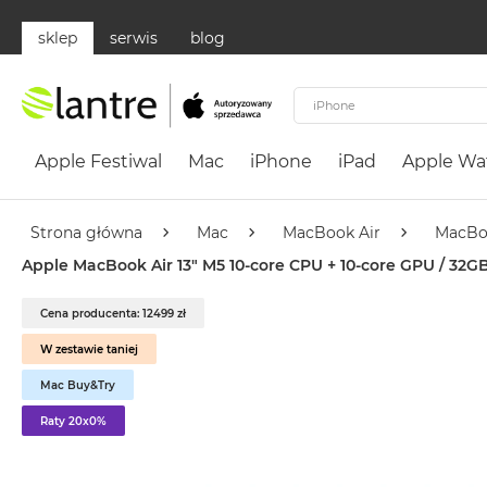
sklep
serwis
blog
Apple
Festiwal
Apple Festiwal
Mac
iPhone
iPad
Apple Wa
Mac
MacBook
Neo
Strona główna
Mac
MacBook Air
MacBo
Według
Apple MacBook Air 13" M5 10-core CPU + 10-core GPU / 32GB
koloru
MacBook
Cena producenta: 12499 zł
Neo
W zestawie taniej
Cytrusowożółty
Mac Buy&Try
MacBook
Neo
Raty 20x0%
Subtelny
Róż