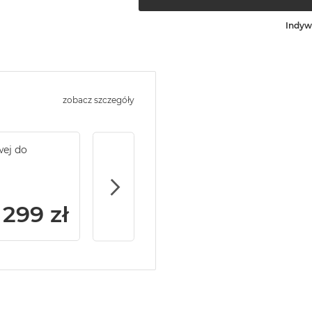
Indyw
zobacz szczegóły
wej do
Service Pack Gold - 2 lata ochrony serwi
MacBook Air
299 zł