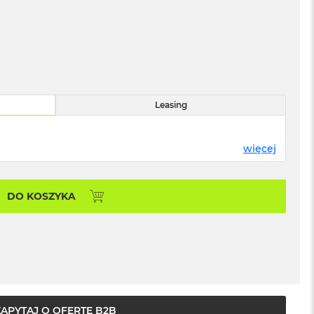
Leasing
więcej
DO KOSZYKA
ZAPYTAJ O OFERTĘ B2B