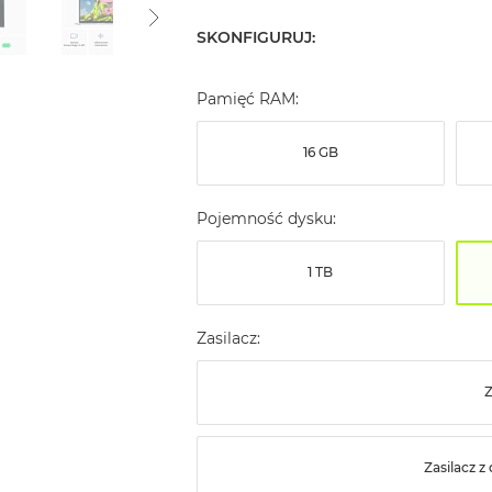
SKONFIGURUJ:
Pamięć RAM:
16 GB
Pojemność dysku:
1 TB
Zasilacz:
Z
Zasilacz 