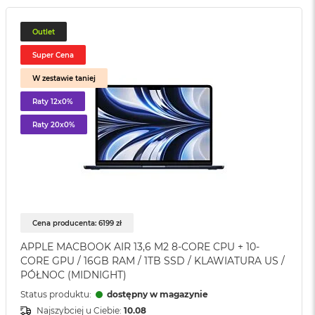
Outlet
Super Cena
W zestawie taniej
Raty 12x0%
Raty 20x0%
Cena producenta: 6199 zł
APPLE MACBOOK AIR 13,6 M2 8-CORE CPU + 10-
CORE GPU / 16GB RAM / 1TB SSD / KLAWIATURA US /
PÓŁNOC (MIDNIGHT)
Status produktu:
dostępny w magazynie
Najszybciej u Ciebie:
10.08