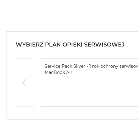
MacBook
Air
32GB
RAM
Według
pojemności
WYBIERZ PLAN OPIEKI SERWISOWEJ
dysku
MacBook
Air
Service Pack Silver - 1 rok ochrony serwiso
256GB
MacBook Air
MacBook
Air
512GB
MacBook
Air
1TB
MacBook
Air