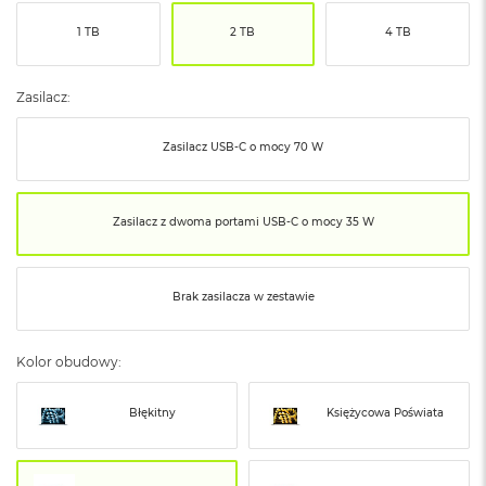
ó
1 TB
2 TB
4 TB
ż
M
a
Zasilacz:
c
B
Zasilacz USB‑C o mocy 70 W
o
o
k
N
Zasilacz z dwoma portami USB‑C o mocy 35 W
e
o
I
n
Brak zasilacza w zestawie
d
y
g
Kolor obudowy:
o
M
Błękitny
Księżycowa Poświata
a
c
B