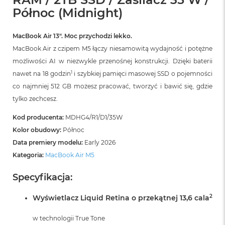
r
Północ (Midnight)
G
w
i
MacBook Air 13″. Moc przychodzi lekko.
e
z
MacBook Air z czipem M5 łączy niesamowitą wydajność i potężne
d
możliwości AI w niezwykle przenośnej konstrukcji. Dzięki baterii
n
1
nawet na 18 godzin
i szybkiej pamięci masowej SSD o pojemności
a
s
co najmniej 512 GB możesz pracować, tworzyć i bawić się, gdzie
z
tylko zechcesz.
a
r
Kod producenta:
MDHG4/R1/D1/35W
o
ś
Kolor obudowy:
Północ
ć
Data premiery modelu:
Early 2026
Kategoria:
MacBook Air M5
M
a
Specyfikacja:
c
B
o
2
Wyświetlacz Liquid Retina o przekątnej 13,6 cala
o
k
w technologii True Tone
A