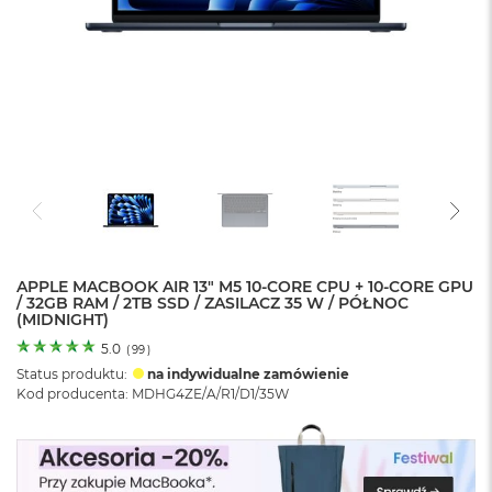
o
l
o
r
u
M
a
c
B
o
o
k
N
e
APPLE MACBOOK AIR 13" M5 10-CORE CPU + 10-CORE GPU
/ 32GB RAM / 2TB SSD / ZASILACZ 35 W / PÓŁNOC
o
(MIDNIGHT)
C
y
5.0
(
99
)
t
Status produktu:
na indywidualne zamówienie
r
Kod producenta: MDHG4ZE/A/R1/D1/35W
u
s
o
w
o