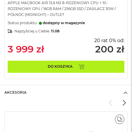
APPLE MACBOOK AIR 13,6 M2 8-RDZENIOWY CPU + 10-
A
RDZENIOWY GPU / 16GB RAM / 256GB SSD / ZASILACZ 30W /
i
PÓŁNOC (MIDNIGHT) – OUTLET
r
Status produktu:
dostępny w magazynie
M
Najszybciej u Ciebie:
11.08
a
c
20 rat 0% od:
B
3 999 zł
200 zł
o
o
k
A
DO KOSZYKA
i
r
M
5
AKCESORIA
M
a
c
B
o
POR
o
k