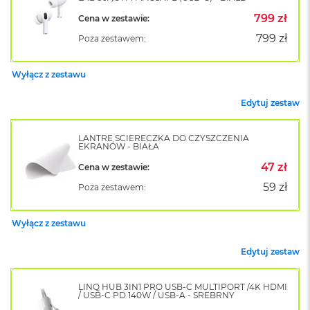
o
799 zł
Cena w zestawie:
k
A
799 zł
Poza zestawem:
i
r
1
Wyłącz z zestawu
5
Edytuj zestaw
W
e
d
LANTRE ŚCIERECZKA DO CZYSZCZENIA
EKRANÓW - BIAŁA
ł
u
47 zł
Cena w zestawie:
g
k
59 zł
Poza zestawem:
o
l
o
Wyłącz z zestawu
r
u
Edytuj zestaw
M
a
LINQ HUB 3IN1 PRO USB-C MULTIPORT /4K HDMI
/ USB-C PD 140W / USB-A - SREBRNY
c