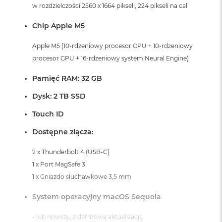
i
w rozdzielczości 2560 x 1664 pikseli, 224 pikseli na cal
r
K
Chip Apple M5
s
i
Apple M5 (10-rdzeniowy procesor CPU + 10-rdzeniowy
ę
procesor GPU + 16-rdzeniowy system Neural Engine)
ż
y
c
Pamięć RAM: 32 GB
o
w
Dysk: 2 TB SSD
a
P
Touch ID
o
ś
Dostępne złącza:
w
i
2 x Thunderbolt 4 (USB-C)
a
1 x Port MagSafe 3
t
a
1 x Gniazdo słuchawkowe 3,5 mm
M
System operacyjny macOS Sequoia
a
c
- lub nowszy, z darmową aktualizacją.
B