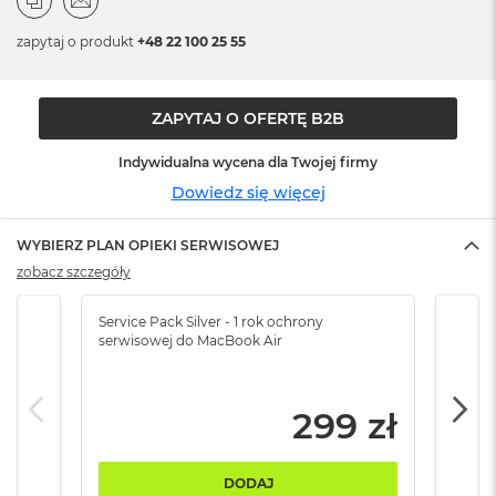
n
o
zapytaj o produkt
+48 22 100 25 55
ś
c
i
d
ZAPYTAJ O OFERTĘ B2B
y
s
Indywidualna wycena dla Twojej firmy
k
u
Dowiedz się więcej
M
WYBIERZ PLAN OPIEKI SERWISOWEJ
a
c
zobacz szczegóły
B
o
Service Pack Silver - 1 rok ochrony
Servi
o
serwisowej do MacBook Air
serw
k
N
e
o
299 zł
2
5
6
DODAJ
G