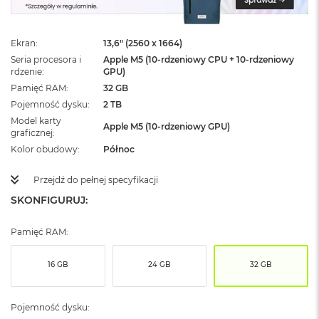
ż
ó
ł
Ekran
13,6" (2560 x 1664)
t
y
Seria procesora i
Apple M5 (10-rdzeniowy CPU + 10-rdzeniowy
rdzenie
GPU)
M
Pamięć RAM
32 GB
a
Pojemność dysku
2 TB
c
Model karty
B
Apple M5 (10-rdzeniowy GPU)
graficznej
o
o
Kolor obudowy
Północ
k
N
Przejdź do pełnej specyfikacji
e
SKONFIGURUJ:
o
S
u
Pamięć RAM:
b
t
e
16 GB
24 GB
32 GB
l
n
y
Pojemność dysku:
R