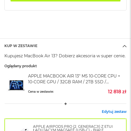
k
A
i
r
M
2
M
a
KUP W ZESTAWIE
c
Kupujesz MacBook Air 13? Dobierz akcesoria w super cenie.
B
o
Oglądany produkt
o
k
APPLE MACBOOK AIR 13" M5 10-CORE CPU +
A
10-CORE GPU / 32GB RAM / 2TB SSD /
i
r
ZASILACZ 35 W / PÓŁNOC (MIDNIGHT)
12 818 zł
Cena w zestawie:
1
3
M
Edytuj zestaw
a
c
B
APPLE AIRPODS PRO (2. GENERACJI) Z ETUI
o
ŁADUJĄCYM MAGSAFE (USB-C) - BIAŁE