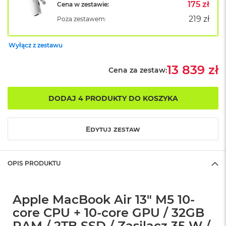
B
175 zł
Cena w zestawie:
o
219 zł
Poza zestawem:
o
k
A
Wyłącz z zestawu
i
r
B
13 839 zł
Cena za zestaw:
ł
ę
k
DODAJ 4 PRODUKTY DO KOSZYKA
i
t
n
Edytuj zestaw
y
M
a
OPIS PRODUKTU
c
B
o
o
Apple MacBook Air 13" M5 10-
k
core CPU + 10-core GPU / 32GB
A
i
RAM / 2TB SSD / Zasilacz 35 W /