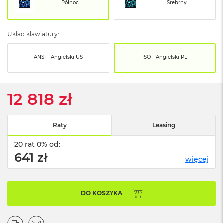
o
Północ
Srebrny
o
k
N
Układ klawiatury:
e
o
S
ANSI - Angielski US
ISO - Angielski PL
r
e
b
r
12 818 zł
n
y
Raty
Leasing
W
e
20 rat 0% od:
d
ł
641 zł
więcej
u
g
p
o
DO KOSZYKA
j
e
m