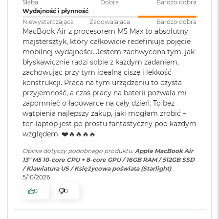
Słaba
Dobra
Bardzo dobra
ś
Wydajność i płynność
c
Jasność 500 nitów
i
Niewystarczająca
Zadowalająca
Bardzo dobra
Pojemność baterii
:
53,8 Wh
d
MacBook Air z procesorem M5 Max to absolutny
Kolory
y
majstersztyk, który całkowicie redefiniuje pojęcie
s
mobilnej wydajności. Jestem zachwycona tym, jak
Możliwość wyświetlania miliarda kolorów
k
Szybkie ładowanie
:
Możliwość szybkiego ładowania
błyskawicznie radzi sobie z każdym zadaniem,
u
zasilaczem USB-C o mocy 70W
Szeroka gama kolorów (P3)
zachowując przy tym idealną ciszę i lekkość
konstrukcji. Praca na tym urządzeniu to czysta
M
Technologia True Tone
a
przyjemność, a czas pracy na baterii pozwala mi
Ładowanie i
Dwa porty Thunderbolt 4
c
zapomnieć o ładowarce na cały dzień. To bez
rozbudowa
:
(USB‑C) obsługujące:
B
wątpienia najlepszy zakup, jaki mogłam zrobić –
Ładowanie,
DisplayPort
,
o
ten laptop jest po prostu fantastyczny pod każdym
Thunderbolt 4 (do 40 Gb/s),
o
względem. ❤️🔥🔥🔥🔥
k
USB 4 (do 40 Gb/s)
Chip
A
Opinia dotyczy podobnego produktu:
Apple MacBook Air
i
13" M5 10-core CPU + 8-core GPU / 16GB RAM / 512GB SSD
r
Apple M5
Klawiatura
NIE
/ Klawiatura US / Księżycowa poświata (Starlight)
2
5/10/2026
numeryczna
:
5
Apple M5 (10-rdzeniowy procesor CPU + 10-rdzeniowy procesor
6
0
0
GPU + 16-rdzeniowy system Neural Engine)
G
B
Podświetlana
TAK
Sprzętowa akceleracja ray tracingu