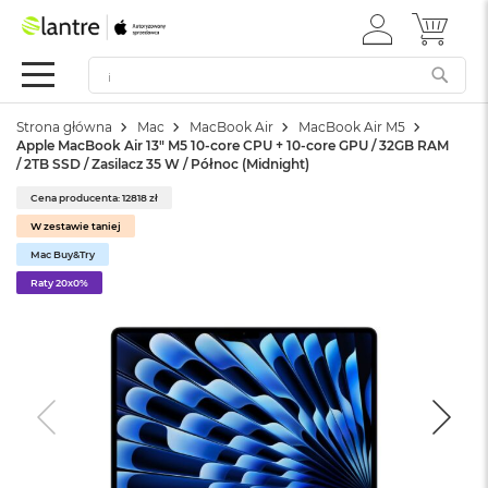
ZALOGUJ
MÓJ 
Apple
SIĘ
Festiwal
Mac
Strona główna
Mac
MacBook Air
MacBook Air M5
M
Apple MacBook Air 13" M5 10-core CPU + 10-core GPU / 32GB RAM
a
/ 2TB SSD / Zasilacz 35 W / Północ (Midnight)
c
B
Cena producenta: 12818 zł
o
W zestawie taniej
o
k
Mac Buy&Try
N
Raty 20x0%
e
o
W
e
d
ł
u
g
k