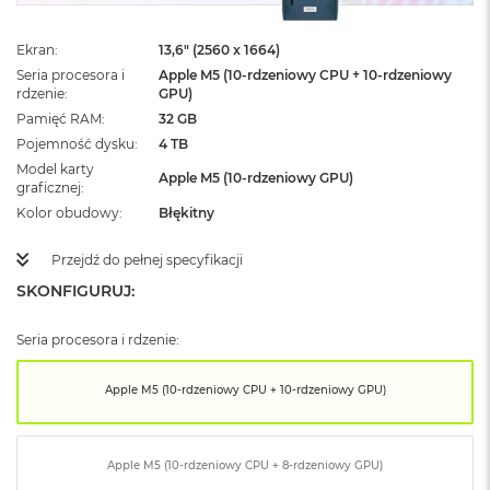
ż
ó
ł
Ekran
13,6" (2560 x 1664)
t
Seria procesora i
Apple M5 (10-rdzeniowy CPU + 10-rdzeniowy
y
rdzenie
GPU)
Pamięć RAM
32 GB
M
Pojemność dysku
4 TB
a
Model karty
c
Apple M5 (10-rdzeniowy GPU)
graficznej
B
o
Kolor obudowy
Błękitny
o
k
Przejdź do pełnej specyfikacji
N
e
SKONFIGURUJ:
o
S
Seria procesora i rdzenie:
u
b
t
Apple M5 (10-rdzeniowy CPU + 10-rdzeniowy GPU)
e
l
n
y
Apple M5 (10-rdzeniowy CPU + 8-rdzeniowy GPU)
R