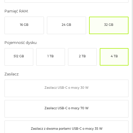
ó
ż
Pamięć RAM:
M
16 GB
24 GB
32 GB
a
c
B
o
Pojemność dysku:
o
k
512 GB
1 TB
2 TB
4 TB
N
e
o
I
Zasilacz:
n
d
Zasilacz USB‑C o mocy 30 W
y
g
o
Zasilacz USB‑C o mocy 70 W
M
a
c
B
Zasilacz z dwoma portami USB‑C o mocy 35 W