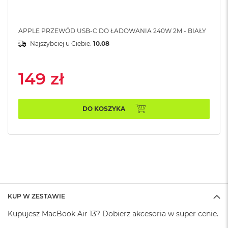
k
A
i
APPLE PRZEWÓD USB-C DO ŁADOWANIA 240W 2M - BIAŁY
r
M
Najszybciej u Ciebie:
10.08
2
M
149 zł
a
c
B
o
DO KOSZYKA
o
k
A
i
r
1
3
M
KUP W ZESTAWIE
a
c
Kupujesz MacBook Air 13? Dobierz akcesoria w super cenie.
B
o