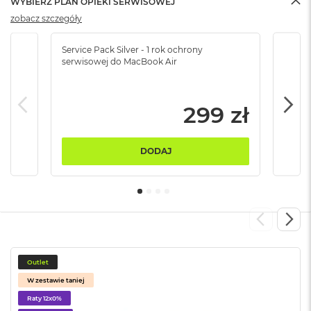
WYBIERZ PLAN OPIEKI SERWISOWEJ
B
zobacz szczegóły
M
a
Service Pack Silver - 1 rok ochrony
Servi
c
serwisowej do MacBook Air
serw
B
o
o
299 zł
k
N
e
o
DODAJ
5
1
2
G
B
M
a
c
Outlet
B
W zestawie taniej
o
o
Raty 12x0%
k