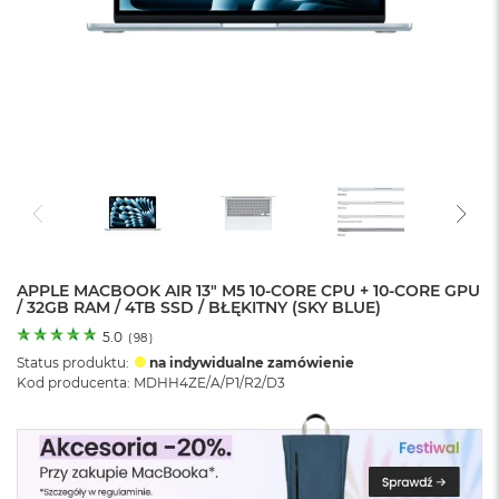
o
l
o
r
u
M
a
c
B
o
o
k
N
e
APPLE MACBOOK AIR 13" M5 10-CORE CPU + 10-CORE GPU
/ 32GB RAM / 4TB SSD / BŁĘKITNY (SKY BLUE)
o
C
5.0
(
98
)
y
Status produktu:
na indywidualne zamówienie
t
Kod producenta: MDHH4ZE/A/P1/R2/D3
r
u
s
o
w
o