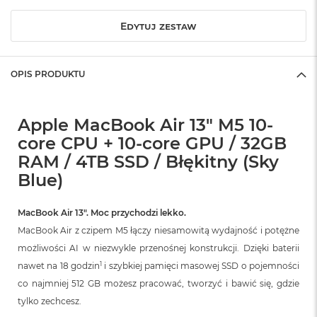
r
G
Edytuj zestaw
w
i
e
z
OPIS PRODUKTU
d
n
a
s
Apple MacBook Air 13" M5 10-
z
core CPU + 10-core GPU / 32GB
a
RAM / 4TB SSD / Błękitny (Sky
r
o
Blue)
ś
ć
MacBook Air 13″. Moc przychodzi lekko.
M
MacBook Air z czipem M5 łączy niesamowitą wydajność i potężne
a
c
możliwości AI w niezwykle przenośnej konstrukcji. Dzięki baterii
B
1
nawet na 18 godzin
i szybkiej pamięci masowej SSD o pojemności
o
co najmniej 512 GB możesz pracować, tworzyć i bawić się, gdzie
o
k
tylko zechcesz.
A