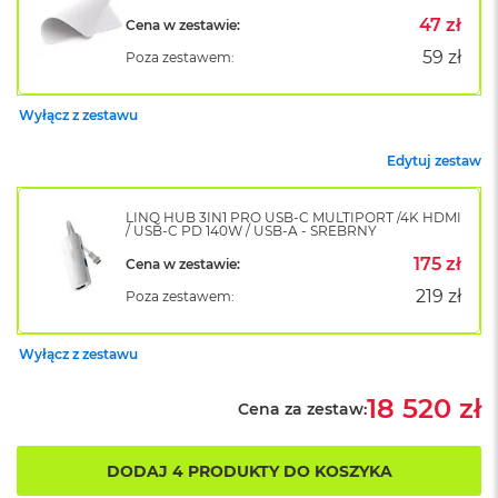
B
o
47 zł
Cena w zestawie:
o
59 zł
Poza zestawem:
k
A
i
Wyłącz z zestawu
r
B
Edytuj zestaw
ł
ę
k
LINQ HUB 3IN1 PRO USB-C MULTIPORT /4K HDMI
i
/ USB-C PD 140W / USB-A - SREBRNY
t
175 zł
n
Cena w zestawie:
y
219 zł
Poza zestawem:
M
a
Wyłącz z zestawu
c
B
18 520 zł
o
Cena za zestaw:
o
k
A
DODAJ 4 PRODUKTY DO KOSZYKA
i