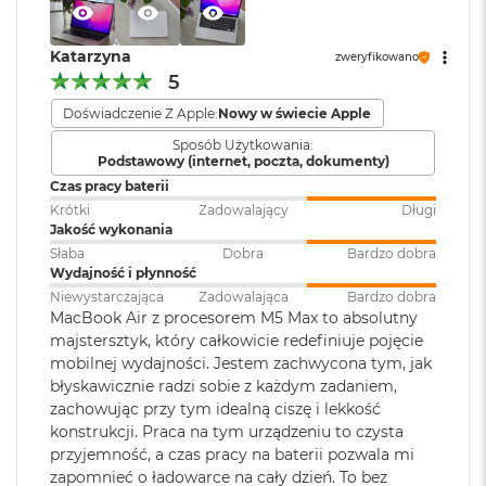
WLAN
:
ś
c
i
Wyświetlacz
Katarzyna
zweryfikowano
d
Kamera
Kamera 12MP Center Stage z
5
y
internetowa
:
obsługą funkcji Widok blatu
Wyświetlacz Liquid Retina
s
Doświadczenie Z Apple:
Nowy w świecie Apple
k
Wyświetlacz o przekątnej 13,6 cala z podświetleniem LED, w
u
Sposób Użytkowania:
Podstawowy (internet, poczta, dokumenty)
Bateria
:
Litowo-polimerowa
1
technologii IPS
M
Czas pracy baterii
a
Rozdzielczość natywna 2560 na 1664 piksele przy 224 pikselach na
Krótki
Zadowalający
Długi
c
Jakość wykonania
Pojemność baterii
:
53,8 Wh
cal
B
Słaba
Dobra
Bardzo dobra
o
Wydajność i płynność
Jasność 500 nitów
o
Niewystarczająca
Zadowalająca
Bardzo dobra
k
Szybkie ładowanie
:
Możliwość szybkiego ładowania
MacBook Air z procesorem M5 Max to absolutny
A
Kolory
zasilaczem USB-C o mocy 70W
majstersztyk, który całkowicie redefiniuje pojęcie
i
r
mobilnej wydajności. Jestem zachwycona tym, jak
Możliwość wyświetlania miliarda kolorów
2
błyskawicznie radzi sobie z każdym zadaniem,
Ładowanie i
Dwa porty Thunderbolt 4
5
Szeroka gama kolorów (P3)
zachowując przy tym idealną ciszę i lekkość
rozbudowa
:
(USB‑C) obsługujące:
6
konstrukcji. Praca na tym urządzeniu to czysta
Ładowanie,
DisplayPort
,
G
Technologia True Tone
przyjemność, a czas pracy na baterii pozwala mi
B
Thunderbolt 4 (do 40 Gb/s),
zapomnieć o ładowarce na cały dzień. To bez
USB 4 (do 40 Gb/s)