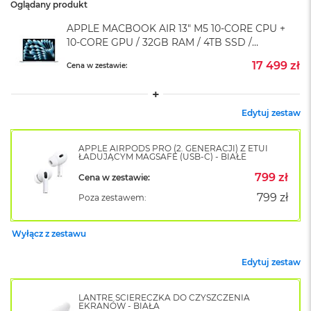
Oglądany produkt
o
k
APPLE MACBOOK AIR 13" M5 10-CORE CPU +
A
10-CORE GPU / 32GB RAM / 4TB SSD /
i
BŁĘKITNY (SKY BLUE)
r
17 499 zł
Cena w zestawie:
1
5
W
Edytuj zestaw
e
d
APPLE AIRPODS PRO (2. GENERACJI) Z ETUI
ł
ŁADUJĄCYM MAGSAFE (USB-C) - BIAŁE
u
g
799 zł
Cena w zestawie:
k
799 zł
Poza zestawem:
o
l
o
Wyłącz z zestawu
r
u
Edytuj zestaw
M
a
LANTRE ŚCIERECZKA DO CZYSZCZENIA
c
EKRANÓW - BIAŁA