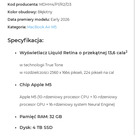
i
Kod producenta:
MDHH4/P1/R2/D3
r
Kolor obudowy:
Błękitny
K
s
Data premiery modelu:
Early 2026
i
Kategoria:
MacBook Air M5
ę
ż
Specyfikacja:
y
c
o
2
Wyświetlacz Liquid Retina o przekątnej 13,6 cala
w
a
w technologii True Tone
P
w rozdzielczości 2560 x 1664 pikseli, 224 pikseli na cal
o
ś
Chip Apple M5
w
i
a
Apple M5 (10-rdzeniowy procesor CPU + 10-rdzeniowy
t
procesor GPU + 16-rdzeniowy system Neural Engine)
a
Pamięć RAM: 32 GB
M
a
Dysk: 4 TB SSD
c
B