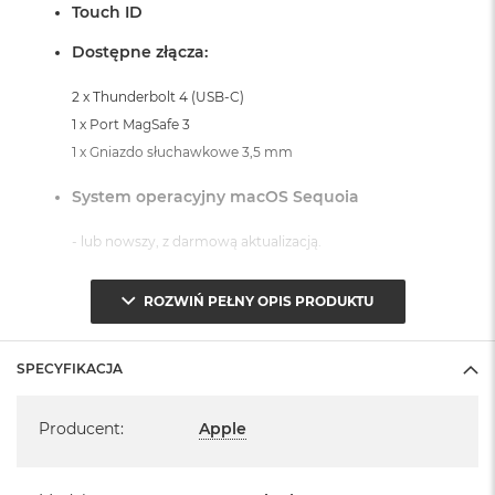
Touch ID
o
o
Dostępne złącza:
k
A
i
2 x Thunderbolt 4 (USB-C)
r
1 x Port MagSafe 3
P
1 x Gniazdo słuchawkowe 3,5 mm
ó
ł
n
System operacyjny macOS Sequoia
o
c
- lub nowszy, z darmową aktualizacją.
M
a
ROZWIŃ PEŁNY OPIS PRODUKTU
c
B
o
SPECYFIKACJA
o
Informacje o produkcie:
k
Specyfikacja
A
MacBook Air jest nowy
Producent
:
Apple
i
r
Pochodzi od polskiego, oficjalnego dystrybutora Apple.
S