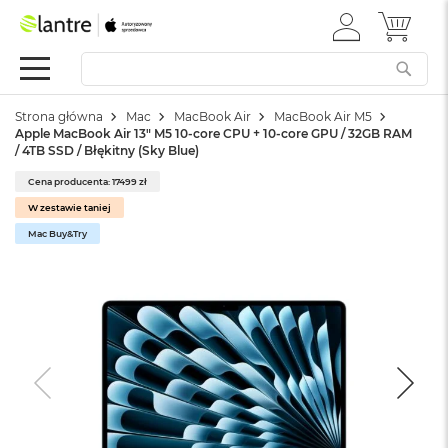
ZALOGUJ
MÓJ 
Apple
SIĘ
Festiwal
Mac
Strona główna
Mac
MacBook Air
MacBook Air M5
M
Apple MacBook Air 13" M5 10-core CPU + 10-core GPU / 32GB RAM
a
/ 4TB SSD / Błękitny (Sky Blue)
c
B
Cena producenta: 17499 zł
o
W zestawie taniej
o
k
Mac Buy&Try
N
e
o
W
e
d
ł
u
g
k