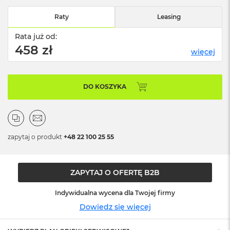
n
o
Raty
Leasing
ś
c
Rata już od:
i
458 zł
d
więcej
y
s
k
u
DO KOSZYKA
M
a
c
B
zapytaj o produkt
+48 22 100 25 55
o
o
k
N
ZAPYTAJ O OFERTĘ B2B
e
o
Indywidualna wycena dla Twojej firmy
2
Dowiedz się więcej
5
6
G