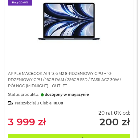
Raty 20x0%
A
i
r
M
a
c
B
o
o
k
A
i
APPLE MACBOOK AIR 13,6 M2 8-RDZENIOWY CPU + 10-
r
RDZENIOWY GPU / 16GB RAM / 256GB SSD / ZASILACZ 30W /
M
PÓŁNOC (MIDNIGHT) – OUTLET
5
Status produktu:
dostępny w magazynie
M
Najszybciej u Ciebie:
10.08
a
c
20 rat 0% od:
B
3 999 zł
200 zł
o
o
k