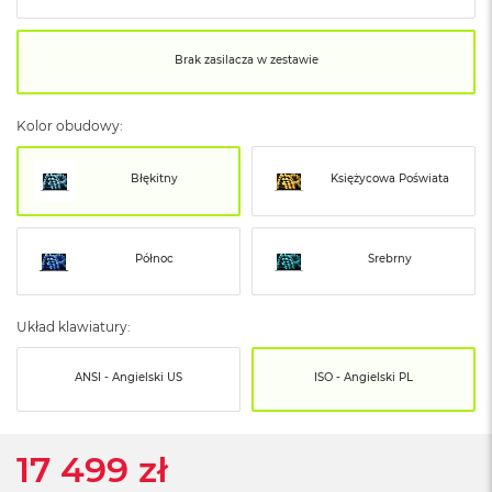
o
o
k
N
Brak zasilacza w zestawie
e
o
S
Kolor obudowy:
r
e
b
Błękitny
Księżycowa Poświata
r
n
y
Północ
Srebrny
W
e
d
Układ klawiatury:
ł
u
ANSI - Angielski US
ISO - Angielski PL
g
p
o
j
17 499 zł
e
m