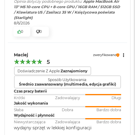
i
Opinia dotyczy podobnego produktu:
Apple MacBook Air
Dolby Vision, HDR10 i HLG
r
13" M5 10-core CPU + 8-core GPU / 16GB RAM / 512GB SSD
Dekoder AV1
1
/ Klawiatura US / Zasilacz 35 W / Księżycowa poświata
T
(Starlight)
B
8/6/2026
Odtwarzanie
Obsługiwane formaty: m.in.
dźwięku
:
AAC, MP3,
Apple Lossless
,
FLAC
,
0
0
M
Dolby Digital
, Dolby Digital
a
Ładowanie i rozbudowa
Plus i Dolby Atmos
c
B
Port MagSafe 3
o
Maciej
zweryfikowano
o
Gniazdo słuchawkowe 3,5 mm
Zainstalowany
macOS
5
k
system operacyjny
:
Dwa porty Thunderbolt 4 (USB-C) obsługujące:
A
Doświadczenie Z Apple:
Zaznajomiony
i
Ładowanie
Sposób Użytkowania:
r
Średnio zaawansowany (multimedia, edycja grafiki)
Wersja systemu
macOS Sequoia lub nowszy
2
DisplayPort
Czas pracy baterii
T
operacyjnego
:
Krótki
Zadowalający
Długi
B
Thunderbolt 4 (do 40 Gb/s)
Jakość wykonania
M
Słaba
Dobra
Bardzo dobra
Dołączone
USB 4 (do 40 Gb/s)
Wbudowane aplikacje systemu
a
Wydajność i płynność
oprogramowanie
:
macOS
c
Niewystarczająca
Zadowalająca
Bardzo dobra
B
wydajny sprzęt w lekkiej konfiguracji
o