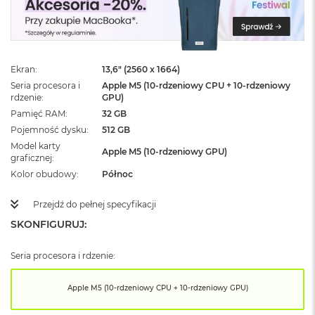
ż
ó
ł
t
y
Ekran
13,6" (2560 x 1664)
M
Seria procesora i
Apple M5 (10-rdzeniowy CPU + 10-rdzeniowy
a
rdzenie
GPU)
c
Pamięć RAM
32 GB
B
Pojemność dysku
512 GB
o
Model karty
o
Apple M5 (10-rdzeniowy GPU)
graficznej
k
N
Kolor obudowy
Północ
e
o
Przejdź do pełnej specyfikacji
S
u
SKONFIGURUJ:
b
t
Seria procesora i rdzenie:
e
l
n
Apple M5 (10-rdzeniowy CPU + 10-rdzeniowy GPU)
y
R