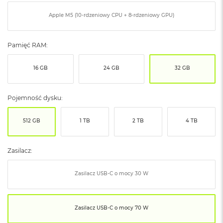
ó
ż
Apple M5 (10-rdzeniowy CPU + 8-rdzeniowy GPU)
M
a
Pamięć RAM:
c
B
16 GB
24 GB
32 GB
o
o
k
N
Pojemność dysku:
e
o
512 GB
1 TB
2 TB
4 TB
I
n
d
Zasilacz:
y
g
o
Zasilacz USB‑C o mocy 30 W
M
a
c
Zasilacz USB‑C o mocy 70 W
B