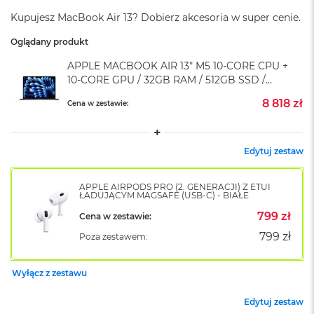
o
Kupujesz MacBook Air 13? Dobierz akcesoria w super cenie.
k
A
Oglądany produkt
i
r
APPLE MACBOOK AIR 13" M5 10-CORE CPU +
1
10-CORE GPU / 32GB RAM / 512GB SSD /
5
ZASILACZ 70 W / PÓŁNOC (MIDNIGHT)
8 818 zł
Cena w zestawie:
W
e
d
ł
Edytuj zestaw
u
g
APPLE AIRPODS PRO (2. GENERACJI) Z ETUI
k
ŁADUJĄCYM MAGSAFE (USB-C) - BIAŁE
o
l
799 zł
Cena w zestawie:
o
799 zł
Poza zestawem:
r
u
Wyłącz z zestawu
M
a
Edytuj zestaw
c