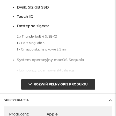
o
Dysk: 512 GB SSD
o
k
Touch ID
A
i
Dostępne złącza:
r
P
ó
2 x Thunderbolt 4 (USB-C)
ł
1 x Port MagSafe 3
n
1 x Gniazdo słuchawkowe 3,5 mm
o
c
System operacyjny macOS Sequoia
M
a
- lub nowszy, z darmową aktualizacją.
c
B
o
ROZWIŃ PEŁNY OPIS PRODUKTU
o
k
A
SPECYFIKACJA
i
Informacje o produkcie:
r
Specyfikacja
S
MacBook Air jest nowy
Producent
:
Apple