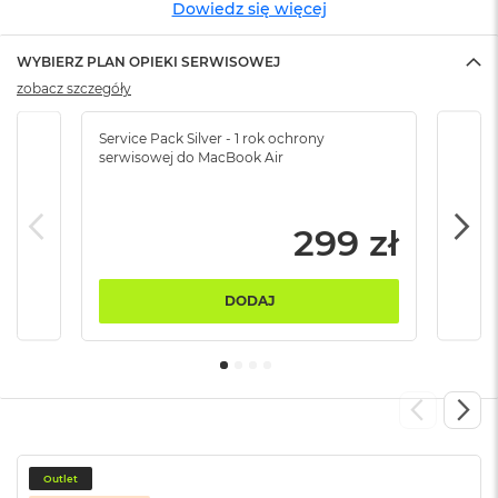
Dowiedz się więcej
B
M
WYBIERZ PLAN OPIEKI SERWISOWEJ
a
zobacz szczegóły
c
B
o
Service Pack Silver - 1 rok ochrony
Servi
o
serwisowej do MacBook Air
serw
k
N
e
299 zł
o
5
1
2
DODAJ
G
B
M
a
c
B
o
o
Outlet
k