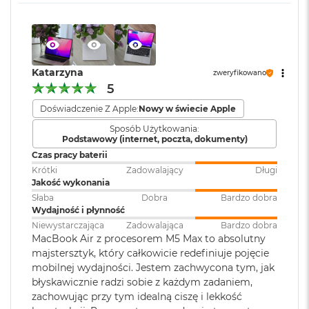
ś
pamięci
:
c
i
d
Karta sieciowa
Wi-Fi 7 (802.11be)
y
s
bezprzewodowa
Wyświetlacz
Katarzyna
zweryfikowano
k
WLAN
:
5
u
Wyświetlacz Liquid Retina
Doświadczenie Z Apple:
Nowy w świecie Apple
M
Kamera
Kamera 12MP Center Stage z
Wyświetlacz o przekątnej 13,6 cala z podświetleniem LED, w
Sposób Użytkowania:
a
Podstawowy (internet, poczta, dokumenty)
internetowa
:
obsługą funkcji Widok blatu
c
1
technologii IPS
B
Czas pracy baterii
o
Rozdzielczość natywna 2560 na 1664 piksele przy 224 pikselach na
Krótki
Zadowalający
Długi
o
Jakość wykonania
Bateria
:
Litowo-polimerowa
cal
k
Słaba
Dobra
Bardzo dobra
A
Wydajność i płynność
Jasność 500 nitów
i
Niewystarczająca
Zadowalająca
Bardzo dobra
Pojemność baterii
:
53,8 Wh
r
MacBook Air z procesorem M5 Max to absolutny
2
Kolory
majstersztyk, który całkowicie redefiniuje pojęcie
5
6
mobilnej wydajności. Jestem zachwycona tym, jak
Możliwość wyświetlania miliarda kolorów
Szybkie ładowanie
:
Możliwość szybkiego ładowania
G
błyskawicznie radzi sobie z każdym zadaniem,
zasilaczem USB-C o mocy 70W
B
Szeroka gama kolorów (P3)
zachowując przy tym idealną ciszę i lekkość