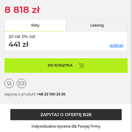
n
8 818 zł
o
ś
c
i
Raty
Leasing
d
y
20 rat 0% od:
s
441 zł
k
więcej
u
M
DO KOSZYKA
a
c
B
o
o
k
zapytaj o produkt
+48 22 100 25 55
N
e
o
2
ZAPYTAJ O OFERTĘ B2B
5
6
Indywidualna wycena dla Twojej firmy
G