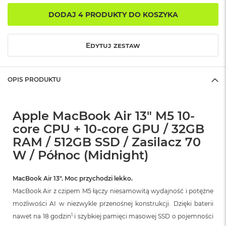
r
G
DODAJ 4 PRODUKTY DO KOSZYKA
w
i
e
Edytuj zestaw
z
d
n
a
OPIS PRODUKTU
s
z
a
r
Apple MacBook Air 13" M5 10-
o
core CPU + 10-core GPU / 32GB
ś
RAM / 512GB SSD / Zasilacz 70
ć
W / Północ (Midnight)
M
a
c
MacBook Air 13″. Moc przychodzi lekko.
B
MacBook Air z czipem M5 łączy niesamowitą wydajność i potężne
o
możliwości AI w niezwykle przenośnej konstrukcji. Dzięki baterii
o
k
1
nawet na 18 godzin
i szybkiej pamięci masowej SSD o pojemności
A