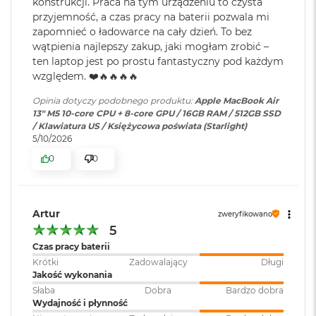
konstrukcji. Praca na tym urządzeniu to czysta
M
Technologia True Tone
przyjemność, a czas pracy na baterii pozwala mi
a
Ładowanie i
Dwa porty Thunderbolt 4
zapomnieć o ładowarce na cały dzień. To bez
c
rozbudowa
:
(USB‑C) obsługujące:
wątpienia najlepszy zakup, jaki mogłam zrobić –
B
Ładowanie,
DisplayPort
,
o
ten laptop jest po prostu fantastyczny pod każdym
Thunderbolt 4 (do 40 Gb/s),
o
względem. ❤️🔥🔥🔥🔥
USB 4 (do 40 Gb/s)
k
Chip
A
Opinia dotyczy podobnego produktu:
Apple MacBook Air
i
13" M5 10-core CPU + 8-core GPU / 16GB RAM / 512GB SSD
Apple M5
r
Klawiatura
NIE
/ Klawiatura US / Księżycowa poświata (Starlight)
5
5/10/2026
numeryczna
:
Apple M5 (10-rdzeniowy procesor CPU + 10-rdzeniowy procesor
1
0
0
2
GPU + 16-rdzeniowy system Neural Engine)
G
Podświetlana
TAK
B
Sprzętowa akceleracja ray tracingu
klawiatura
:
Artur
M
153 GB/s przepustowości pamięci
zweryfikowano
a
5
c
Silnik multimedialny
Touch ID
:
TAK
Czas pracy baterii
B
Krótki
Zadowalający
Długi
o
Sprzętowa akceleracja obsługi H.264, HEVC, ProRes i ProRes RAW
Jakość wykonania
o
k
Słaba
Dobra
Bardzo dobra
Obsługa
Obsługa maks. dwóch
Silnik dekodowania wideo
A
Wydajność i płynność
wyświetlaczy
:
wyświetlaczy zewnętrznych do