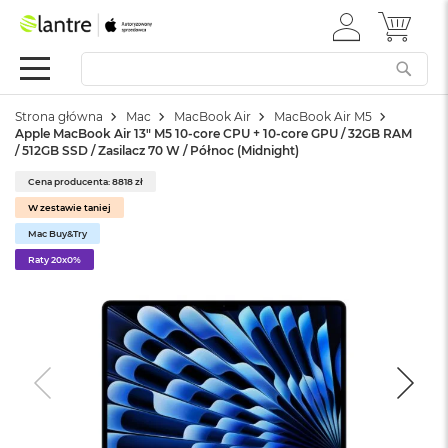
ZALOGUJ
MÓJ 
Apple
SIĘ
Festiwal
Mac
Strona główna
Mac
MacBook Air
MacBook Air M5
M
Apple MacBook Air 13" M5 10-core CPU + 10-core GPU / 32GB RAM
a
/ 512GB SSD / Zasilacz 70 W / Północ (Midnight)
c
B
Cena producenta: 8818 zł
o
W zestawie taniej
o
k
Mac Buy&Try
N
Raty 20x0%
e
o
W
e
d
ł
u
g
k