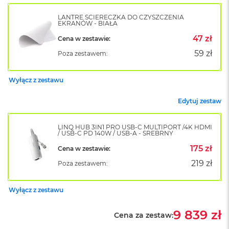
B
o
LANTRE ŚCIERECZKA DO CZYSZCZENIA
o
EKRANÓW - BIAŁA
k
47 zł
A
Cena w zestawie:
i
59 zł
Poza zestawem:
r
B
ł
Wyłącz z zestawu
ę
k
Edytuj zestaw
i
t
n
LINQ HUB 3IN1 PRO USB-C MULTIPORT /4K HDMI
y
/ USB-C PD 140W / USB-A - SREBRNY
175 zł
Cena w zestawie:
M
a
219 zł
Poza zestawem:
c
B
o
Wyłącz z zestawu
o
k
9 839 zł
A
Cena za zestaw:
i