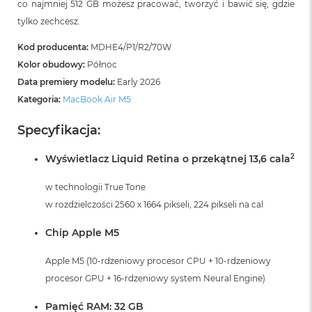
co najmniej 512 GB możesz pracować, tworzyć i bawić się, gdzie
i
r
tylko zechcesz.
K
s
Kod producenta:
MDHE4/P1/R2/70W
i
Kolor obudowy:
Północ
ę
Data premiery modelu:
Early 2026
ż
y
Kategoria:
MacBook Air M5
c
o
Specyfikacja:
w
a
2
P
Wyświetlacz Liquid Retina o przekątnej 13,6 cala
o
ś
w technologii True Tone
w
w rozdzielczości 2560 x 1664 pikseli, 224 pikseli na cal
i
a
Chip Apple M5
t
a
Apple M5 (10-rdzeniowy procesor CPU + 10-rdzeniowy
M
procesor GPU + 16-rdzeniowy system Neural Engine)
a
c
Pamięć RAM: 32 GB
B