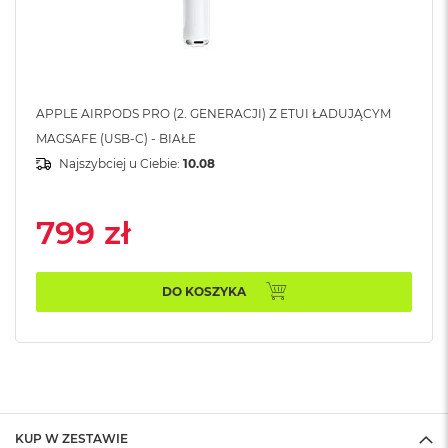
k
A
i
r
M
2
APPLE AIRPODS PRO (2. GENERACJI) Z ETUI ŁADUJĄCYM
M
MAGSAFE (USB-C) - BIAŁE
a
Najszybciej u Ciebie:
10.08
c
B
o
799 zł
o
k
A
i
DO KOSZYKA
r
1
3
M
a
c
B
KUP W ZESTAWIE
o