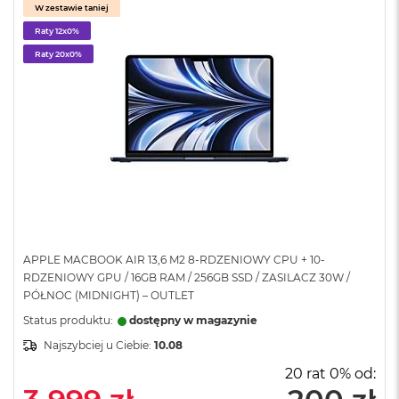
W zestawie taniej
A
i
Raty 12x0%
r
Raty 20x0%
M
a
c
B
o
o
k
A
i
r
M
5
APPLE MACBOOK AIR 13,6 M2 8-RDZENIOWY CPU + 10-
RDZENIOWY GPU / 16GB RAM / 256GB SSD / ZASILACZ 30W /
M
PÓŁNOC (MIDNIGHT) – OUTLET
a
Status produktu:
dostępny w magazynie
c
B
Najszybciej u Ciebie:
10.08
o
o
20 rat 0% od:
k