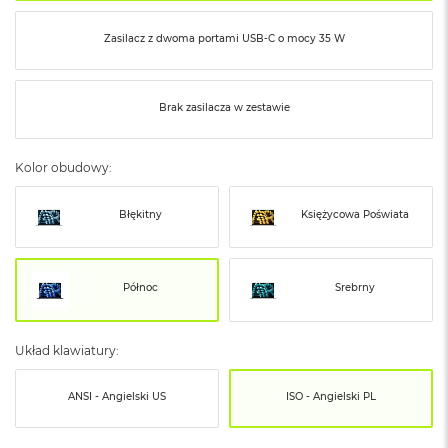
o
o
k
Zasilacz z dwoma portami USB‑C o mocy 35 W
N
e
o
Brak zasilacza w zestawie
S
r
e
b
Kolor obudowy:
r
n
Błękitny
Księżycowa Poświata
y
W
e
Północ
Srebrny
d
ł
u
g
Układ klawiatury:
p
o
ANSI - Angielski US
ISO - Angielski PL
j
e
m