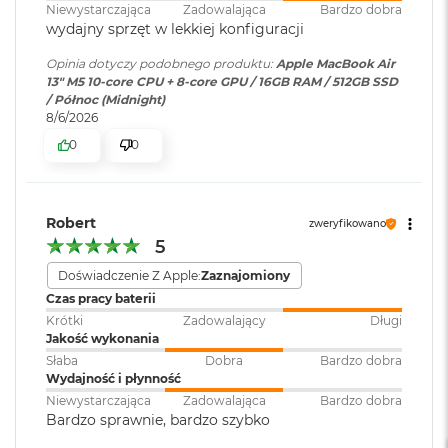
o
Niewystarczająca
Zadowalająca
Bardzo dobra
k
wydajny sprzęt w lekkiej konfiguracji
A
Dołączone
Wbudowane aplikacje systemu
i
oprogramowanie
:
macOS
Opinia dotyczy podobnego produktu:
Apple MacBook Air
r
13" M5 10-core CPU + 8-core GPU / 16GB RAM / 512GB SSD
Obsługa wyświetlaczy
4
/ Północ (Midnight)
T
8/6/2026
Dodatkowe
Klawiatura z Touch ID, Gładzik
B
0
0
informacje
:
Force Touch wyczuwający siłę
Obsługa maksymalnie dwóch wyświetlaczy zewnętrznych:
nacisku, Czujnik światła
M
Dwa wyświetlacze o natywnej rozdzielczości do 6K przy 60
a
otoczenia
Hz lub 4K przy 144 Hz
c
Robert
B
zweryfikowano
Jeden wyświetlacz o natywnej rozdzielczości do 8K przy 60
o
5
Hz lub 5K przy 120 Hz lub 4K przy 240 Hz
Układ klawiatury
:
ISO - Angielski PL
o
Doświadczenie Z Apple:
Zaznajomiony
k
P
Czas pracy baterii
Obsługa maksymalnie dwóch wyświetlaczy zewnętrznych przez
r
Materiał wykonania
:
Aluminium
Krótki
Zadowalający
Długi
jeden port Thunderbolt
o
Jakość wykonania
Słaba
Dobra
Bardzo dobra
Jednoczesne wyświetlanie obrazu na wbudowanym wyświetlaczu
M
Wydajność i płynność
Kolor obudowy
:
Północ
a
w pełnej natywnej rozdzielczości
Niewystarczająca
Zadowalająca
Bardzo dobra
c
Bardzo sprawnie, bardzo szybko
B
Porty Thunderbolt 4 (USB‑C) obsługują natywną szybkość
o