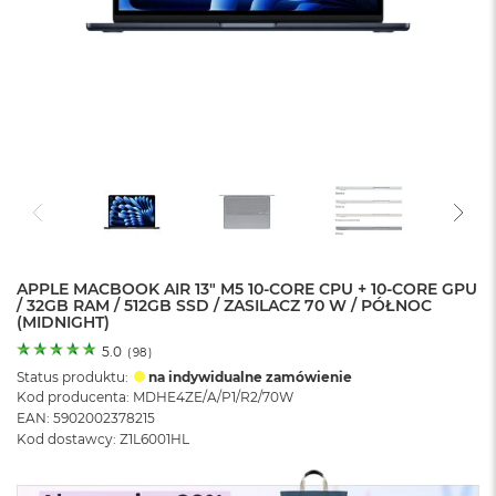
o
l
o
r
u
M
a
c
B
o
o
k
N
e
APPLE MACBOOK AIR 13" M5 10-CORE CPU + 10-CORE GPU
/ 32GB RAM / 512GB SSD / ZASILACZ 70 W / PÓŁNOC
o
(MIDNIGHT)
C
y
5.0
(
98
)
t
Status produktu:
na indywidualne zamówienie
r
Kod producenta: MDHE4ZE/A/P1/R2/70W
u
EAN: 5902002378215
s
Kod dostawcy: Z1L6001HL
o
w
o