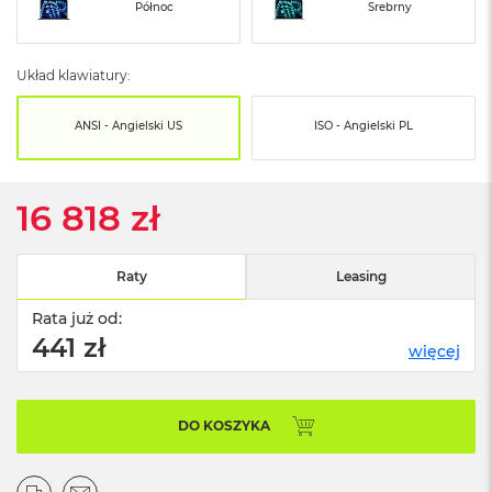
o
Północ
Srebrny
o
k
N
Układ klawiatury:
e
o
S
ANSI - Angielski US
ISO - Angielski PL
r
e
b
r
16 818 zł
n
y
Raty
Leasing
W
e
Rata już od:
d
ł
441 zł
więcej
u
g
p
o
DO KOSZYKA
j
e
m