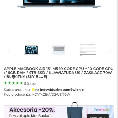
o
l
o
r
u
M
a
c
B
o
o
k
N
e
APPLE MACBOOK AIR 15" M5 10‑CORE CPU + 10‑CORE GPU
/ 16GB RAM / 4TB SSD / KLAWIATURA US / ZASILACZ 70W
o
/ BŁĘKITNY (SKY BLUE)
C
y
5.0
(
25
)
t
Status produktu:
na indywidualne zamówienie
r
Kod producenta: MDVT4ZE/A/D2/US/70W
u
s
o
w
o