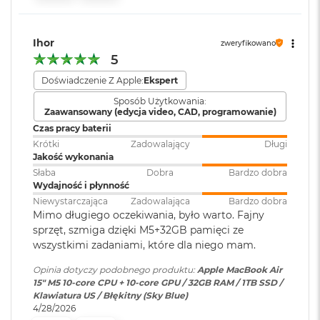
i
Port MagSafe 3
r
Gniazdo słuchawkowe 3,5 mm
1
T
Ihor
Dwa porty Thunderbolt 4 (USB-C) obsługujące:
Wersja systemu
macOS Sequoia lub nowszy
zweryfikowano
B
operacyjnego
:
5
Ładowanie
M
Doświadczenie Z Apple:
Ekspert
a
DisplayPort
Sposób Użytkowania:
Dołączone
Wbudowane aplikacje systemu
c
Zaawansowany (edycja video, CAD, programowanie)
B
oprogramowanie
:
macOS
Thunderbolt 4 (do 40 Gb/s)
Czas pracy baterii
o
o
Krótki
Zadowalający
Długi
USB 4 (do 40 Gb/s)
k
Jakość wykonania
Dodatkowe
Klawiatura z Touch ID, Gładzik
A
Słaba
Dobra
Bardzo dobra
informacje
:
Force Touch wyczuwający siłę
i
Wydajność i płynność
nacisku, Czujnik światła
r
Niewystarczająca
Zadowalająca
Bardzo dobra
2
otoczenia
Mimo długiego oczekiwania, było warto. Fajny
T
sprzęt, szmiga dzięki M5+32GB pamięci ze
Obsługa wyświetlaczy
B
wszystkimi zadaniami, które dla niego mam.
Układ klawiatury
:
ANSI - Angielski US
M
Opinia dotyczy podobnego produktu:
Apple MacBook Air
Obsługa maksymalnie dwóch wyświetlaczy zewnętrznych:
a
15" M5 10‑core CPU + 10‑core GPU / 32GB RAM / 1TB SSD /
c
Dwa wyświetlacze o natywnej rozdzielczości do 6K przy 60
Klawiatura US / Błękitny (Sky Blue)
B
Materiał wykonania
:
Aluminium
Hz lub 4K przy 144 Hz
4/28/2026
o