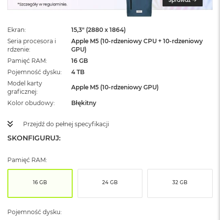
ż
ó
ł
Ekran
15,3" (2880 x 1864)
t
y
Seria procesora i
Apple M5 (10-rdzeniowy CPU + 10-rdzeniowy
rdzenie
GPU)
M
Pamięć RAM
16 GB
a
Pojemność dysku
4 TB
c
Model karty
B
Apple M5 (10-rdzeniowy GPU)
graficznej
o
o
Kolor obudowy
Błękitny
k
N
Przejdź do pełnej specyfikacji
e
SKONFIGURUJ:
o
S
u
Pamięć RAM:
b
t
e
16 GB
24 GB
32 GB
l
n
y
Pojemność dysku:
R