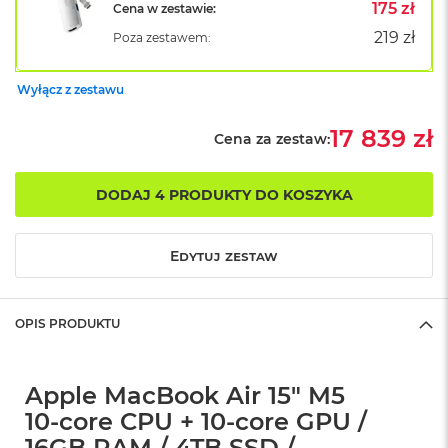
B
175 zł
Cena w zestawie:
o
219 zł
Poza zestawem:
o
k
A
Wyłącz z zestawu
i
r
B
17 839 zł
Cena za zestaw:
ł
ę
k
DODAJ 4 PRODUKTY DO KOSZYKA
i
t
n
Edytuj zestaw
y
M
a
OPIS PRODUKTU
c
B
o
o
Apple MacBook Air 15" M5
k
10‑core CPU + 10‑core GPU /
A
i
16GB RAM / 4TB SSD /