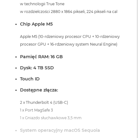
i
w technologii True Tone
r
w rozdzielczości 2880 x 1864 pikseli, 224 pikseli na cal
K
s
Chip Apple M5
i
ę
ż
Apple M5 (10-rdzeniowy procesor CPU + 10-rdzeniowy
y
procesor GPU + 16-rdzeniowy system Neural Engine)
c
o
Pamięć RAM: 16 GB
w
a
Dysk: 4 TB SSD
P
o
Touch ID
ś
w
Dostępne złącza:
i
a
2 x Thunderbolt 4 (USB-C)
t
a
1 x Port MagSafe 3
1 x Gniazdo słuchawkowe 3,5 mm
M
a
System operacyjny macOS Sequoia
c
B