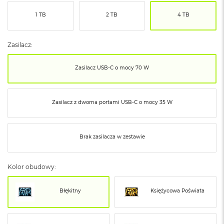
ó
1 TB
2 TB
4 TB
ż
M
a
Zasilacz:
c
B
Zasilacz USB‑C o mocy 70 W
o
o
k
N
Zasilacz z dwoma portami USB‑C o mocy 35 W
e
o
I
n
Brak zasilacza w zestawie
d
y
g
Kolor obudowy:
o
M
Błękitny
Księżycowa Poświata
a
c
B