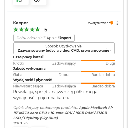
0
0
k
bezpieczeństwo i sprawne działanie.
A
Moduł Bluetooth
:
Bluetooth 6
i
KTO KOCHA IPHONE’A, POKOCHA I MACA
– Mac świetnie
r
dogaduje się z każdym urządzeniem Apple. Razem potrafią
3
Kacper
zweryfikowano
zdziałać cuda. Możesz skopiować coś na iPhonie i wkleić to
2
Czytnik kart
NIE
5
G
pamięci
:
na Macu. Albo odebrać na Macu połączenie FaceTime i
B
Doświadczenie Z Apple:
Ekspert
4
wysłać z niego tekst przez apkę Wiadomości
R
Sposób Użytkowania:
A
Zaawansowany (edycja video, CAD, programowanie)
Karta sieciowa
Wi-Fi 7 (802.11be)
M
bezprzewodowa
Czas pracy baterii
WLAN
:
W
Krótki
Zadowalający
Długi
e
Jakość wykonania
d
Słaba
Dobra
Bardzo dobra
ł
Wydajność i płynność
Kamera
Kamera 12MP Center Stage z
u
Wyświetlacz
Niewystarczająca
Zadowalająca
Bardzo dobra
internetowa
:
obsługą funkcji Widok blatu
g
Rewelacja, sprzęt z najwyższej półki, mega
p
Wyświetlacz Liquid Retina
wydajność i pojemna bateria
o
j
Bateria
:
Litowo-polimerowa
Opinia dotyczy podobnego produktu:
Apple MacBook Air
Wyświetlacz o przekątnej 15,3 cala z podświetleniem LED, w
e
15" M5 10‑core CPU + 10‑core GPU / 16GB RAM / 512GB
m
1
technologii IPS
SSD / Błękitny (Sky Blue)
n
7/9/2026
Pojemność baterii
:
66,5 Wh
o
Rozdzielczość natywna 2880 na 1864 piksele przy 224 pikselach na