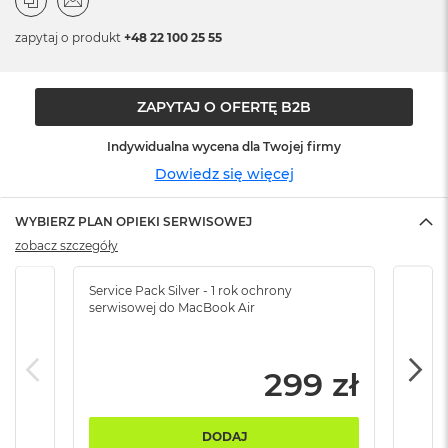
n
o
zapytaj o produkt
+48 22 100 25 55
ś
c
i
d
ZAPYTAJ O OFERTĘ B2B
y
s
Indywidualna wycena dla Twojej firmy
k
u
Dowiedz się więcej
M
WYBIERZ PLAN OPIEKI SERWISOWEJ
a
c
zobacz szczegóły
B
o
Service Pack Silver - 1 rok ochrony
Servi
o
serwisowej do MacBook Air
serw
k
N
e
o
299 zł
2
5
6
DODAJ
G