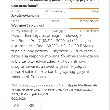
Średnio zaawansowany (multimedia, edycja grafiki)
Touch ID
:
TAK
Akceleratory Neural Accelerator
M
Czas pracy baterii
a
Krótki
Zadowalający
Długi
Sprzętowa akceleracja ray tracingu
c
Jakość wykonania
B
Obsługa
Obsługa maks. dwóch
153 GB/s przepustowości pamięci
o
Słaba
Dobra
Bardzo dobra
wyświetlaczy
:
wyświetlaczy zewnętrznych do
o
Wydajność i płynność
6K przy 60 Hz lub jednego
k
Silnik multimedialny
Niewystarczająca
Zadowalająca
Bardzo dobra
wyświetlacza do 8K przy 60 Hz.
A
Przesiadłem się z ostatniego intelowego
i
Sprzętowa akceleracja obsługi H.264, HEVC, ProRes i ProRes RAW
MacBooka Pro i7 (16/512 z 2020 r.) i różnica jest
r
ogromna. MacBook Air 15” z M5 i 24 GB RAM to
Odtwarzanie wideo
:
Obsługiwane formaty: m.in.
5
Silnik dekodowania wideo
zupełnie inny poziom — szybkość, kultura pracy i
1
HEVC,
H.264
, AV1 i ProRes; HDR z
bateria są nieporównywalne. Świetnie sprawdza się
2
Dolby Vision, HDR10 i HLG
Silnik kodowania wideo
G
w biurze, przy edycji zdjęć, krótkich filmów,
B
programowaniu, a nawet w grach. Myślę, że
Silnik kodujący i dekodujący format ProRes
poradzi sobie także z bardziej wymagającymi
Odtwarzanie
Obsługiwane formaty: m.in.
M
Dekoder AV1
zadaniami. Polecam.
dźwięku
:
AAC, MP3,
Apple Lossless
,
FLAC
,
a
Dolby Digital
, Dolby Digital
c
Opinia dotyczy podobnego produktu:
Apple MacBook Air
B
Plus i Dolby Atmos
15" M5 10‑core CPU + 10‑core GPU / 24GB RAM / 512GB
o
SSD / Północ (Midnight)
o
6/22/2026
k
Ładowanie i rozbudowa
Zainstalowany
macOS
A
0
0
system operacyjny
: