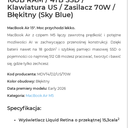
r
Klawiatura US / Zasilacz 70W /
G
w
Błękitny (Sky Blue)
i
e
z
MacBook Air 15″. Moc przychodzi lekko.
d
MacBook Air z czipem M5 łączy zawrotną prędkość i potężne
n
możliwości AI w zachwycająco przenośnej konstrukcji. Dzięki
a
s
1
baterii nawet na 18 godzin
i szybkiej pamięci masowej SSD o
z
pojemności co najmniej 512 GB możesz pracować, tworzyć i bawić
a
r
się, gdzie tylko zechcesz.
o
ś
Kod producenta:
MDVT4/D2/US/70W
ć
Kolor obudowy:
Błękitny
Data premiery modelu:
Early 2026
M
a
Kategoria:
MacBook Air M5
c
B
Specyfikacja:
o
o
2
Wyświetlacz Liquid Retina o przekątnej 15,3cala
k
A