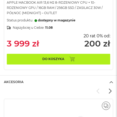
APPLE MACBOOK AIR 13,6 M2 8-RDZENIOWY CPU + 10-
A
RDZENIOWY GPU / 16GB RAM / 256GB SSD / ZASILACZ 30W /
i
PÓŁNOC (MIDNIGHT) – OUTLET
r
Status produktu:
dostępny w magazynie
M
Najszybciej u Ciebie:
11.08
a
c
20 rat 0% od:
B
3 999 zł
200 zł
o
o
k
A
DO KOSZYKA
i
r
M
5
AKCESORIA
M
a
c
B
o
POR
o
k