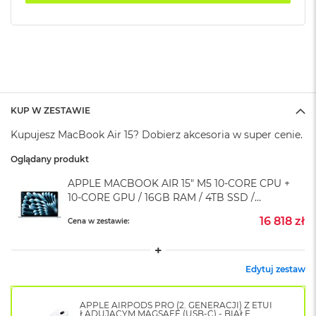
k
A
i
r
M
2
M
a
KUP W ZESTAWIE
c
Kupujesz MacBook Air 15? Dobierz akcesoria w super cenie.
B
o
Oglądany produkt
o
k
APPLE MACBOOK AIR 15" M5 10‑CORE CPU +
A
10‑CORE GPU / 16GB RAM / 4TB SSD /
i
r
KLAWIATURA US / ZASILACZ 70W / BŁĘKITNY
16 818 zł
Cena w zestawie:
1
(SKY BLUE)
3
M
Edytuj zestaw
a
c
B
APPLE AIRPODS PRO (2. GENERACJI) Z ETUI
o
ŁADUJĄCYM MAGSAFE (USB-C) - BIAŁE