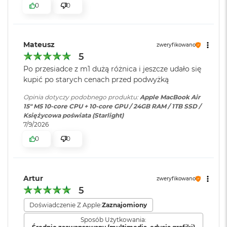
ś
0
0
cal
c
i
Szybkie ładowanie
:
Możliwość szybkiego ładowania
Jasność 500 nitów
d
zasilaczem USB-C o mocy 70W
y
Mateusz
zweryfikowano
Kolory
s
5
k
Możliwość wyświetlania miliarda kolorów
u
Ładowanie i
Dwa porty Thunderbolt 4
Po przesiadce z m1 dużą różnica i jeszcze udało się
rozbudowa
:
(USB‑C) obsługujące:
kupić po starych cenach przed podwyżką
Szeroka gama kolorów (P3)
M
Ładowanie,
DisplayPort
,
a
Opinia dotyczy podobnego produktu:
Apple MacBook Air
Thunderbolt 4 (do 40 Gb/s),
Technologia True Tone
c
15" M5 10‑core CPU + 10‑core GPU / 24GB RAM / 1TB SSD /
USB 4 (do 40 Gb/s)
B
Księżycowa poświata (Starlight)
o
7/9/2026
o
0
0
k
Klawiatura
NIE
A
numeryczna
:
Chip
i
r
2
Artur
zweryfikowano
Apple M5
Podświetlana
TAK
5
5
klawiatura
:
6
Apple M5 (10-rdzeniowy procesor CPU + 10-rdzeniowy procesor
G
Doświadczenie Z Apple:
Zaznajomiony
GPU + 16-rdzeniowy system Neural Engine)
B
Sposób Użytkowania: