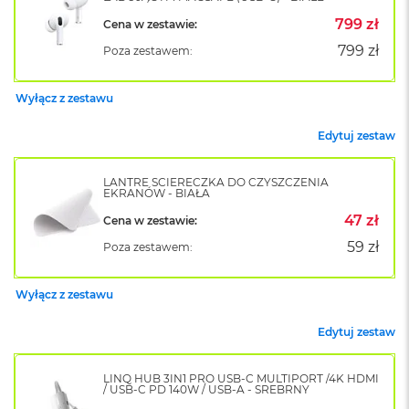
o
799 zł
Cena w zestawie:
k
A
799 zł
Poza zestawem:
i
r
1
Wyłącz z zestawu
5
Edytuj zestaw
W
e
d
LANTRE ŚCIERECZKA DO CZYSZCZENIA
EKRANÓW - BIAŁA
ł
u
47 zł
Cena w zestawie:
g
k
59 zł
Poza zestawem:
o
l
o
Wyłącz z zestawu
r
u
Edytuj zestaw
M
a
LINQ HUB 3IN1 PRO USB-C MULTIPORT /4K HDMI
/ USB-C PD 140W / USB-A - SREBRNY
c