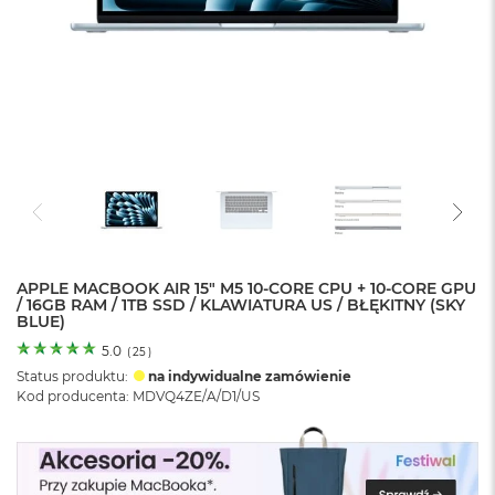
o
l
o
r
u
M
a
c
B
o
o
k
N
e
APPLE MACBOOK AIR 15" M5 10‑CORE CPU + 10‑CORE GPU
/ 16GB RAM / 1TB SSD / KLAWIATURA US / BŁĘKITNY (SKY
o
BLUE)
C
y
5.0
(
25
)
t
Status produktu:
na indywidualne zamówienie
r
Kod producenta: MDVQ4ZE/A/D1/US
u
s
o
w
o