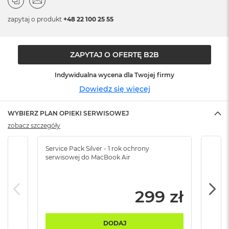
n
o
zapytaj o produkt
+48 22 100 25 55
ś
c
i
d
ZAPYTAJ O OFERTĘ B2B
y
s
Indywidualna wycena dla Twojej firmy
k
u
Dowiedz się więcej
M
WYBIERZ PLAN OPIEKI SERWISOWEJ
a
c
zobacz szczegóły
B
o
Service Pack Silver - 1 rok ochrony
Servi
o
serwisowej do MacBook Air
serw
k
N
e
o
299 zł
2
5
6
DODAJ
G