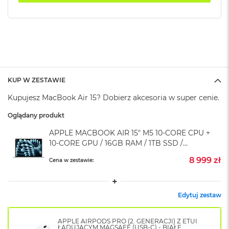
k
A
i
r
M
2
M
a
KUP W ZESTAWIE
c
Kupujesz MacBook Air 15? Dobierz akcesoria w super cenie.
B
o
Oglądany produkt
o
k
APPLE MACBOOK AIR 15" M5 10‑CORE CPU +
A
10‑CORE GPU / 16GB RAM / 1TB SSD /
i
r
KLAWIATURA US / BŁĘKITNY (SKY BLUE)
8 999 zł
Cena w zestawie:
1
3
M
Edytuj zestaw
a
c
B
APPLE AIRPODS PRO (2. GENERACJI) Z ETUI
o
ŁADUJĄCYM MAGSAFE (USB-C) - BIAŁE