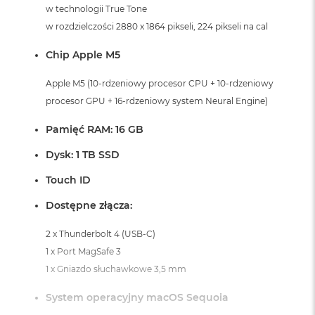
i
w technologii True Tone
r
w rozdzielczości 2880 x 1864 pikseli, 224 pikseli na cal
K
s
Chip Apple M5
i
ę
ż
Apple M5 (10-rdzeniowy procesor CPU + 10-rdzeniowy
y
procesor GPU + 16-rdzeniowy system Neural Engine)
c
o
Pamięć RAM: 16 GB
w
a
Dysk: 1 TB SSD
P
o
Touch ID
ś
w
Dostępne złącza:
i
a
2 x Thunderbolt 4 (USB-C)
t
a
1 x Port MagSafe 3
1 x Gniazdo słuchawkowe 3,5 mm
M
a
System operacyjny macOS Sequoia
c
B