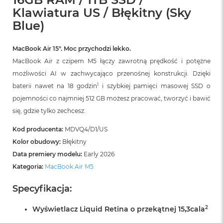
r
Klawiatura US / Błękitny (Sky
G
w
Blue)
i
e
z
MacBook Air 15″. Moc przychodzi lekko.
d
MacBook Air z czipem M5 łączy zawrotną prędkość i potężne
n
możliwości AI w zachwycająco przenośnej konstrukcji. Dzięki
a
s
1
baterii nawet na 18 godzin
i szybkiej pamięci masowej SSD o
z
pojemności co najmniej 512 GB możesz pracować, tworzyć i bawić
a
r
się, gdzie tylko zechcesz.
o
ś
Kod producenta:
MDVQ4/D1/US
ć
Kolor obudowy:
Błękitny
Data premiery modelu:
Early 2026
M
a
Kategoria:
MacBook Air M5
c
B
Specyfikacja:
o
o
2
Wyświetlacz Liquid Retina o przekątnej 15,3cala
k
A