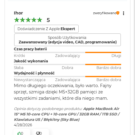
i
Port MagSafe 3
r
Gniazdo słuchawkowe 3,5 mm
1
Zainstalowany
macOS
Ihor
zweryfikowano
T
Dwa porty Thunderbolt 4 (USB-C) obsługujące:
system operacyjny
:
5
B
Doświadczenie Z Apple:
Ekspert
Ładowanie
M
Wersja systemu
macOS Sequoia lub nowszy
Sposób Użytkowania:
a
DisplayPort
Zaawansowany (edycja video, CAD, programowanie)
operacyjnego
:
c
B
Czas pracy baterii
Thunderbolt 4 (do 40 Gb/s)
o
Krótki
Zadowalający
Długi
o
Jakość wykonania
USB 4 (do 40 Gb/s)
Dołączone
Wbudowane aplikacje systemu
k
Słaba
Dobra
Bardzo dobra
oprogramowanie
:
macOS
A
Wydajność i płynność
i
Niewystarczająca
Zadowalająca
Bardzo dobra
r
Mimo długiego oczekiwania, było warto. Fajny
2
Dodatkowe
Klawiatura z Touch ID, Gładzik
sprzęt, szmiga dzięki M5+32GB pamięci ze
T
informacje
:
Force Touch wyczuwający siłę
Obsługa wyświetlaczy
B
wszystkimi zadaniami, które dla niego mam.
nacisku, Czujnik światła
otoczenia
Opinia dotyczy podobnego produktu:
Apple MacBook Air
M
15" M5 10‑core CPU + 10‑core GPU / 32GB RAM / 1TB SSD /
Obsługa maksymalnie dwóch wyświetlaczy zewnętrznych:
a
Klawiatura US / Błękitny (Sky Blue)
c
Dwa wyświetlacze o natywnej rozdzielczości do 6K przy 60
4/28/2026
B
Układ klawiatury
:
ANSI - Angielski US
Hz lub 4K przy 144 Hz
o
0
0