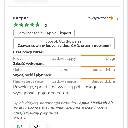
k
bezpieczeństwo i sprawne działanie.
Atmos, Układ trzech
A
mikrofonów
i
KTO KOCHA IPHONE’A, POKOCHA I MACA
– Mac świetnie
r
Kacper
zweryfikowano
dogaduje się z każdym urządzeniem Apple. Razem potrafią
3
5
zdziałać cuda. Możesz skopiować coś na iPhonie i wkleić to
2
Moduł Bluetooth
:
Bluetooth 6
G
Doświadczenie Z Apple:
Ekspert
na Macu. Albo odebrać na Macu połączenie FaceTime i
B
4
wysłać z niego tekst przez apkę Wiadomości
Sposób Użytkowania:
R
Czytnik kart
NIE
Zaawansowany (edycja video, CAD, programowanie)
A
pamięci
:
Czas pracy baterii
M
Krótki
Zadowalający
Długi
W
Jakość wykonania
e
Karta sieciowa
Wi-Fi 7 (802.11be)
Słaba
Dobra
Bardzo dobra
d
Wydajność i płynność
bezprzewodowa
ł
WLAN
:
Niewystarczająca
Zadowalająca
Bardzo dobra
u
Wyświetlacz
Rewelacja, sprzęt z najwyższej półki, mega
g
wydajność i pojemna bateria
p
Wyświetlacz Liquid Retina
o
Kamera
Kamera 12MP Center Stage z
Opinia dotyczy podobnego produktu:
Apple MacBook Air
j
internetowa
:
obsługą funkcji Widok blatu
Wyświetlacz o przekątnej 15,3 cala z podświetleniem LED, w
15" M5 10‑core CPU + 10‑core GPU / 16GB RAM / 512GB
e
SSD / Błękitny (Sky Blue)
m
1
technologii IPS
7/9/2026
n
Bateria
:
Litowo-polimerowa
o
Rozdzielczość natywna 2880 na 1864 piksele przy 224 pikselach na
0
0