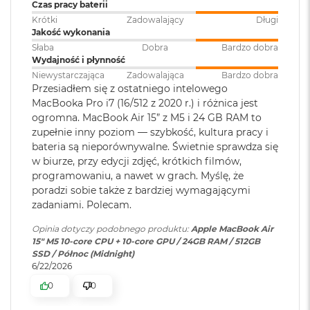
klawiatura
:
Czas pracy baterii
Akceleratory Neural Accelerator
M
Krótki
Zadowalający
Długi
a
Sprzętowa akceleracja ray tracingu
Jakość wykonania
c
B
Touch ID
:
TAK
Słaba
Dobra
Bardzo dobra
153 GB/s przepustowości pamięci
o
Wydajność i płynność
o
Niewystarczająca
Zadowalająca
Bardzo dobra
k
Silnik multimedialny
Przesiadłem się z ostatniego intelowego
Obsługa
Obsługa maks. dwóch
A
MacBooka Pro i7 (16/512 z 2020 r.) i różnica jest
wyświetlaczy
:
wyświetlaczy zewnętrznych do
i
Sprzętowa akceleracja obsługi H.264, HEVC, ProRes i ProRes RAW
ogromna. MacBook Air 15” z M5 i 24 GB RAM to
6K przy 60 Hz lub jednego
r
zupełnie inny poziom — szybkość, kultura pracy i
wyświetlacza do 8K przy 60 Hz.
5
Silnik dekodowania wideo
1
bateria są nieporównywalne. Świetnie sprawdza się
2
w biurze, przy edycji zdjęć, krótkich filmów,
Silnik kodowania wideo
G
programowaniu, a nawet w grach. Myślę, że
Odtwarzanie wideo
:
Obsługiwane formaty: m.in.
B
Silnik kodujący i dekodujący format ProRes
poradzi sobie także z bardziej wymagającymi
HEVC,
H.264
, AV1 i ProRes; HDR z
zadaniami. Polecam.
Dolby Vision, HDR10 i HLG
M
Dekoder AV1
a
Opinia dotyczy podobnego produktu:
Apple MacBook Air
c
15" M5 10‑core CPU + 10‑core GPU / 24GB RAM / 512GB
B
Odtwarzanie
Obsługiwane formaty: m.in.
SSD / Północ (Midnight)
o
dźwięku
:
AAC, MP3,
Apple Lossless
,
FLAC
,
6/22/2026
o
Dolby Digital
, Dolby Digital
k
Ładowanie i rozbudowa
0
0
Plus i Dolby Atmos
A