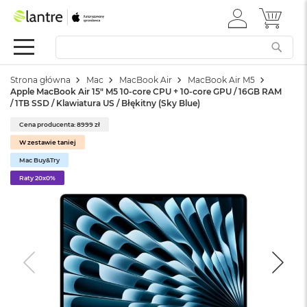
ZALOGUJ
MÓJ 
Apple
SIĘ
Festiwal
Mac
Strona główna
Mac
MacBook Air
MacBook Air M5
M
Apple MacBook Air 15" M5 10‑core CPU + 10‑core GPU / 16GB RAM
a
/ 1TB SSD / Klawiatura US / Błękitny (Sky Blue)
c
B
Cena producenta: 8999 zł
o
W zestawie taniej
o
k
Mac Buy&Try
N
Raty 20x0%
e
o
W
e
d
ł
u
g
k