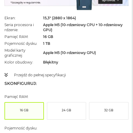
ż
ó
ł
Ekran
15,3" (2880 x 1864)
t
y
Seria procesora i
Apple M5 (10-rdzeniowy CPU + 10-rdzeniowy
rdzenie
GPU)
M
Pamięć RAM
16 GB
a
Pojemność dysku
1 TB
c
Model karty
B
Apple M5 (10-rdzeniowy GPU)
graficznej
o
o
Kolor obudowy
Błękitny
k
N
Przejdź do pełnej specyfikacji
e
SKONFIGURUJ:
o
S
u
Pamięć RAM:
b
t
e
16 GB
24 GB
32 GB
l
n
y
Pojemność dysku:
R