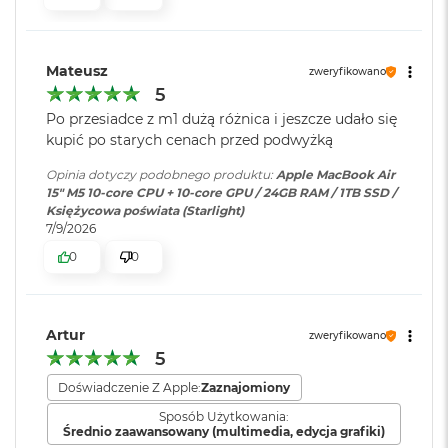
ś
cal
c
i
Pojemność baterii
:
66,5 Wh
Jasność 500 nitów
d
Mateusz
zweryfikowano
y
5
Kolory
s
k
Szybkie ładowanie
:
Możliwość szybkiego ładowania
Po przesiadce z m1 dużą różnica i jeszcze udało się
Możliwość wyświetlania miliarda kolorów
u
zasilaczem USB-C o mocy 70W
kupić po starych cenach przed podwyżką
Szeroka gama kolorów (P3)
M
Opinia dotyczy podobnego produktu:
Apple MacBook Air
a
15" M5 10‑core CPU + 10‑core GPU / 24GB RAM / 1TB SSD /
Ładowanie i
Dwa porty Thunderbolt 4
Technologia True Tone
c
Księżycowa poświata (Starlight)
rozbudowa
:
(USB‑C) obsługujące:
B
7/9/2026
Ładowanie,
DisplayPort
,
o
0
0
Thunderbolt 4 (do 40 Gb/s),
o
k
USB 4 (do 40 Gb/s)
A
Chip
i
r
Artur
zweryfikowano
Klawiatura
NIE
2
5
Apple M5
numeryczna
:
5
6
Doświadczenie Z Apple:
Zaznajomiony
Apple M5 (10-rdzeniowy procesor CPU + 10-rdzeniowy procesor
G
Sposób Użytkowania:
GPU + 16-rdzeniowy system Neural Engine)
B
Podświetlana
TAK
Średnio zaawansowany (multimedia, edycja grafiki)