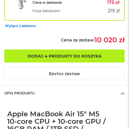
B
175 zł
Cena w zestawie:
o
219 zł
Poza zestawem:
o
k
A
Wyłącz z zestawu
i
r
B
10 020 zł
Cena za zestaw:
ł
ę
k
DODAJ 4 PRODUKTY DO KOSZYKA
i
t
n
Edytuj zestaw
y
M
a
OPIS PRODUKTU
c
B
o
o
Apple MacBook Air 15" M5
k
10‑core CPU + 10‑core GPU /
A
i
16GB RAM / 1TB SSD /