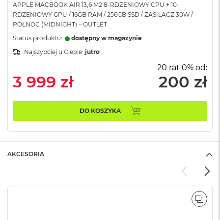
APPLE MACBOOK AIR 13,6 M2 8-RDZENIOWY CPU + 10-
A
RDZENIOWY GPU / 16GB RAM / 256GB SSD / ZASILACZ 30W /
i
PÓŁNOC (MIDNIGHT) – OUTLET
r
Status produktu:
dostępny w magazynie
M
Najszybciej u Ciebie:
jutro
a
c
20 rat 0% od:
B
3 999 zł
200 zł
o
o
k
A
DO KOSZYKA
i
r
M
5
AKCESORIA
M
a
c
B
o
POR
o
k