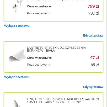
o
799 zł
Cena w zestawie:
k
A
799 zł
Poza zestawem:
i
r
1
Wyłącz z zestawu
5
Edytuj zestaw
W
e
d
LANTRE ŚCIERECZKA DO CZYSZCZENIA
EKRANÓW - BIAŁA
ł
u
47 zł
Cena w zestawie:
g
k
59 zł
Poza zestawem:
o
l
o
Wyłącz z zestawu
r
u
Edytuj zestaw
M
a
LINQ HUB 3IN1 PRO USB-C MULTIPORT /4K HDMI
/ USB-C PD 140W / USB-A - SREBRNY
c