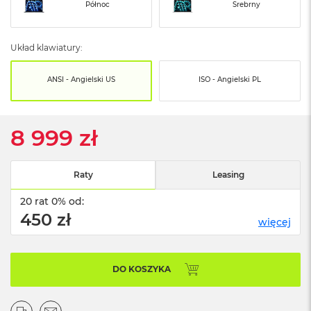
o
Północ
Srebrny
o
k
N
Układ klawiatury:
e
o
S
ANSI - Angielski US
ISO - Angielski PL
r
e
b
r
8 999 zł
n
y
Raty
Leasing
W
e
20 rat 0% od:
d
ł
450 zł
więcej
u
g
p
o
DO KOSZYKA
j
e
m