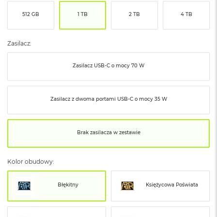
ó
512 GB
1 TB
2 TB
4 TB
ż
M
a
Zasilacz:
c
B
Zasilacz USB‑C o mocy 70 W
o
o
k
N
Zasilacz z dwoma portami USB‑C o mocy 35 W
e
o
I
n
Brak zasilacza w zestawie
d
y
g
Kolor obudowy:
o
M
Błękitny
Księżycowa Poświata
a
c
B