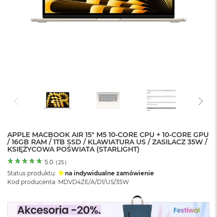
o
l
o
r
u
M
a
c
B
o
o
k
N
e
APPLE MACBOOK AIR 15" M5 10‑CORE CPU + 10‑CORE GPU
o
/ 16GB RAM / 1TB SSD / KLAWIATURA US / ZASILACZ 35W /
C
KSIĘŻYCOWA POŚWIATA (STARLIGHT)
y
t
5.0
(
25
)
r
Status produktu:
na indywidualne zamówienie
u
Kod producenta: MDVD4ZE/A/D1/US/35W
s
o
w
o