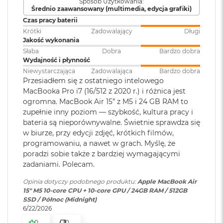
Podświetlana
TAK
Sposób Użytkowania:
M
Średnio zaawansowany (multimedia, edycja grafiki)
klawiatura
:
Akceleratory Neural Accelerator
a
Czas pracy baterii
c
Krótki
Zadowalający
Długi
Sprzętowa akceleracja ray tracingu
B
Jakość wykonania
Touch ID
:
TAK
o
153 GB/s przepustowości pamięci
o
Słaba
Dobra
Bardzo dobra
k
Wydajność i płynność
A
Silnik multimedialny
Niewystarczająca
Zadowalająca
Bardzo dobra
Obsługa
Obsługa maks. dwóch
i
Przesiadłem się z ostatniego intelowego
wyświetlaczy
:
wyświetlaczy zewnętrznych do
r
Sprzętowa akceleracja obsługi H.264, HEVC, ProRes i ProRes RAW
MacBooka Pro i7 (16/512 z 2020 r.) i różnica jest
6K przy 60 Hz lub jednego
5
ogromna. MacBook Air 15” z M5 i 24 GB RAM to
wyświetlacza do 8K przy 60 Hz.
1
Silnik dekodowania wideo
zupełnie inny poziom — szybkość, kultura pracy i
2
bateria są nieporównywalne. Świetnie sprawdza się
G
Silnik kodowania wideo
B
w biurze, przy edycji zdjęć, krótkich filmów,
Odtwarzanie wideo
:
Obsługiwane formaty: m.in.
programowaniu, a nawet w grach. Myślę, że
Silnik kodujący i dekodujący format ProRes
HEVC,
H.264
, AV1 i ProRes; HDR z
M
poradzi sobie także z bardziej wymagającymi
Dolby Vision, HDR10 i HLG
a
Dekoder AV1
zadaniami. Polecam.
c
B
Opinia dotyczy podobnego produktu:
Apple MacBook Air
o
Odtwarzanie
Obsługiwane formaty: m.in.
15" M5 10‑core CPU + 10‑core GPU / 24GB RAM / 512GB
o
dźwięku
:
AAC, MP3,
Apple Lossless
,
FLAC
,
SSD / Północ (Midnight)
k
Dolby Digital
, Dolby Digital
6/22/2026
A
Ładowanie i rozbudowa
Plus i Dolby Atmos
0
0