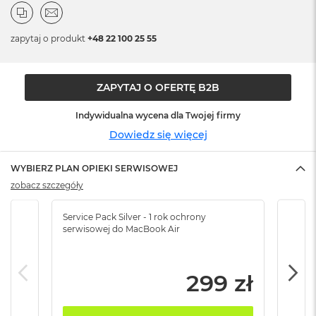
n
o
ś
zapytaj o produkt
+48 22 100 25 55
c
i
d
y
ZAPYTAJ O OFERTĘ B2B
s
k
Indywidualna wycena dla Twojej firmy
u
Dowiedz się więcej
M
a
WYBIERZ PLAN OPIEKI SERWISOWEJ
c
B
zobacz szczegóły
o
o
Service Pack Silver - 1 rok ochrony
Servi
k
serwisowej do MacBook Air
serw
N
e
o
2
299 zł
5
6
G