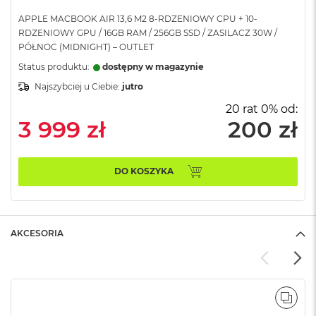
A
APPLE MACBOOK AIR 13,6 M2 8-RDZENIOWY CPU + 10-
i
RDZENIOWY GPU / 16GB RAM / 256GB SSD / ZASILACZ 30W /
r
PÓŁNOC (MIDNIGHT) – OUTLET
M
Status produktu:
dostępny w magazynie
a
Najszybciej u Ciebie:
jutro
c
B
20 rat 0% od:
o
3 999 zł
200 zł
o
k
A
i
DO KOSZYKA
r
M
5
M
AKCESORIA
a
c
B
o
o
POR
k