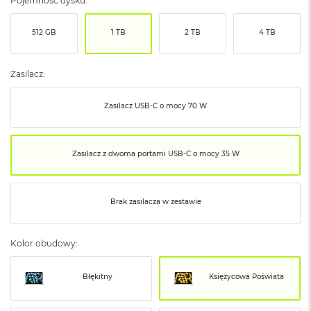
Pojemność dysku:
ó
ż
512 GB
1 TB
2 TB
4 TB
M
a
c
Zasilacz:
B
o
Zasilacz USB‑C o mocy 70 W
o
k
N
e
Zasilacz z dwoma portami USB‑C o mocy 35 W
o
I
n
d
Brak zasilacza w zestawie
y
g
o
Kolor obudowy:
M
a
Błękitny
Księżycowa Poświata
c
B