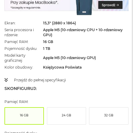
ż
ó
ł
t
Ekran
15,3" (2880 x 1864)
y
Seria procesora i
Apple M5 (10-rdzeniowy CPU + 10-rdzeniowy
rdzenie
GPU)
M
a
Pamięć RAM
16 GB
c
Pojemność dysku
1 TB
B
Model karty
o
Apple M5 (10-rdzeniowy GPU)
graficznej
o
Kolor obudowy
Księżycowa Poświata
k
N
e
Przejdź do pełnej specyfikacji
o
SKONFIGURUJ:
S
u
b
Pamięć RAM:
t
e
l
16 GB
24 GB
32 GB
n
y
R