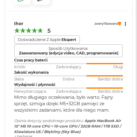
i
r
Port MagSafe 3
1
Gniazdo słuchawkowe 3,5 mm
T
Zainstalowany
macOS
B
Ihor
Dwa porty Thunderbolt 4 (USB-C) obsługujące:
system operacyjny
:
zweryfikowano
5
M
Ładowanie
a
Doświadczenie Z Apple:
Ekspert
Wersja systemu
macOS Sequoia lub nowszy
c
DisplayPort
Sposób Użytkowania:
operacyjnego
:
B
Zaawansowany (edycja video, CAD, programowanie)
o
Thunderbolt 4 (do 40 Gb/s)
Czas pracy baterii
o
k
Krótki
Zadowalający
Długi
USB 4 (do 40 Gb/s)
Dołączone
Wbudowane aplikacje systemu
A
Jakość wykonania
oprogramowanie
:
macOS
i
Słaba
Dobra
Bardzo dobra
r
Wydajność i płynność
2
Niewystarczająca
Zadowalająca
Bardzo dobra
T
Dodatkowe
Klawiatura z Touch ID, Gładzik
Mimo długiego oczekiwania, było warto. Fajny
B
informacje
:
Force Touch wyczuwający siłę
sprzęt, szmiga dzięki M5+32GB pamięci ze
Obsługa wyświetlaczy
nacisku, Czujnik światła
wszystkimi zadaniami, które dla niego mam.
M
otoczenia
a
Opinia dotyczy podobnego produktu:
Apple MacBook Air
Obsługa maksymalnie dwóch wyświetlaczy zewnętrznych:
c
15" M5 10‑core CPU + 10‑core GPU / 32GB RAM / 1TB SSD /
B
Dwa wyświetlacze o natywnej rozdzielczości do 6K przy 60
Klawiatura US / Błękitny (Sky Blue)
o
Układ klawiatury
:
ANSI - Angielski US
Hz lub 4K przy 144 Hz