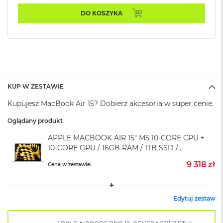
k
DO KOSZYKA
A
i
r
M
2
M
a
c
KUP W ZESTAWIE
B
Kupujesz MacBook Air 15? Dobierz akcesoria w super cenie.
o
o
Oglądany produkt
k
A
APPLE MACBOOK AIR 15" M5 10‑CORE CPU +
i
10‑CORE GPU / 16GB RAM / 1TB SSD /
r
KLAWIATURA US / ZASILACZ 35W /
1
9 318 zł
Cena w zestawie:
3
KSIĘŻYCOWA POŚWIATA (STARLIGHT)
M
a
Edytuj zestaw
c
B
o