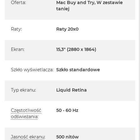
r
Oferta
:
Mac Buy and Try, W zestawie
e
taniej
Posiada fabryczne opakowanie
b
r
Posiada system operacyjny macOS w języku
n
polskim oraz polskie menu
y
Raty
:
Raty 20x0
Język polski wybieramy przy pierwszym uruchomieniu
M
urządzenia.
a
Ekran
:
15,3" (2880 x 1864)
c
B
Zawartość zestawu:
o
o
Szkło wyświetlacza
:
Szkło standardowe
15 -calowy MacBook Air
k
A
Przewód USB-C na MagSafe 3 do ładowania (2m)
i
Typ ekranu
:
Liquid Retina
r
Zasilacz z dwoma portami USB‑C o mocy 35 W
Z
ł
o
Częstotliwość
50 - 60 Hz
t
odświeżania
:
y
W
Układ klawiatury:
e
Jasność ekranu
:
500 nitów