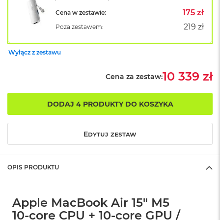
B
o
175 zł
Cena w zestawie:
o
219 zł
Poza zestawem:
k
A
i
Wyłącz z zestawu
r
B
ł
10 339 zł
Cena za zestaw:
ę
k
i
DODAJ 4 PRODUKTY DO KOSZYKA
t
n
y
Edytuj zestaw
M
a
c
OPIS PRODUKTU
B
o
o
k
Apple MacBook Air 15" M5
A
10‑core CPU + 10‑core GPU /
i