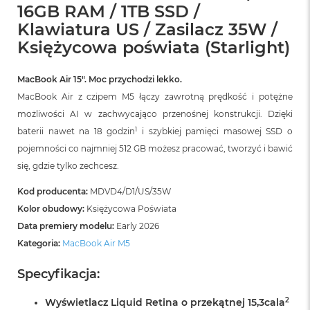
r
16GB RAM / 1TB SSD /
G
Klawiatura US / Zasilacz 35W /
w
i
Księżycowa poświata (Starlight)
e
z
d
MacBook Air 15″. Moc przychodzi lekko.
n
MacBook Air z czipem M5 łączy zawrotną prędkość i potężne
a
możliwości AI w zachwycająco przenośnej konstrukcji. Dzięki
s
z
1
baterii nawet na 18 godzin
i szybkiej pamięci masowej SSD o
a
pojemności co najmniej 512 GB możesz pracować, tworzyć i bawić
r
się, gdzie tylko zechcesz.
o
ś
ć
Kod producenta:
MDVD4/D1/US/35W
Kolor obudowy:
Księżycowa Poświata
M
Data premiery modelu:
Early 2026
a
c
Kategoria:
MacBook Air M5
B
o
Specyfikacja:
o
k
2
Wyświetlacz Liquid Retina o przekątnej 15,3cala
A