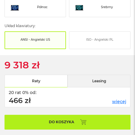
o
o
Północ
Srebrny
k
N
e
Układ klawiatury:
o
S
r
ANSI - Angielski US
ISO - Angielski PL
e
b
r
n
9 318 zł
y
W
Raty
Leasing
e
d
20 rat 0% od:
ł
466 zł
u
więcej
g
p
o
j
DO KOSZYKA
e
m