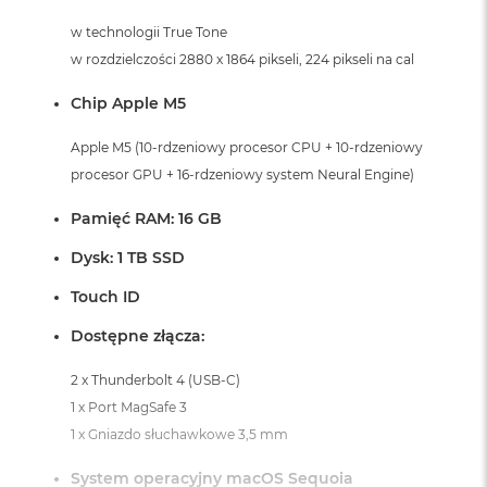
i
r
w technologii True Tone
K
w rozdzielczości 2880 x 1864 pikseli, 224 pikseli na cal
s
i
Chip Apple M5
ę
ż
Apple M5 (10-rdzeniowy procesor CPU + 10-rdzeniowy
y
c
procesor GPU + 16-rdzeniowy system Neural Engine)
o
w
Pamięć RAM: 16 GB
a
P
Dysk: 1 TB SSD
o
ś
Touch ID
w
i
Dostępne złącza:
a
t
2 x Thunderbolt 4 (USB-C)
a
1 x Port MagSafe 3
M
1 x Gniazdo słuchawkowe 3,5 mm
a
c
System operacyjny macOS Sequoia
B