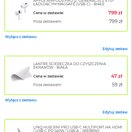
APPLE AIRPODS PRO (2. GENERACJI) Z ETUI
ŁADUJĄCYM MAGSAFE (USB-C) - BIAŁE
o
k
799 zł
Cena w zestawie:
A
i
799 zł
Poza zestawem:
r
1
5
Wyłącz z zestawu
W
Edytuj zestaw
e
d
ł
LANTRE ŚCIERECZKA DO CZYSZCZENIA
EKRANÓW - BIAŁA
u
g
47 zł
Cena w zestawie:
k
59 zł
o
Poza zestawem:
l
o
Wyłącz z zestawu
r
u
Edytuj zestaw
M
a
LINQ HUB 3IN1 PRO USB-C MULTIPORT /4K HDMI
c
/ USB-C PD 140W / USB-A - SREBRNY