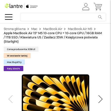
ZALOGUJ
MÓJ 
Apple
SIĘ
Festiwal
Mac
Strona główna
Mac
MacBook Air
MacBook Air M5
M
Apple MacBook Air 15" M5 10‑core CPU + 10‑core GPU / 16GB RAM
a
/ 1TB SSD / Klawiatura US / Zasilacz 35W / Księżycowa poświata
c
(Starlight)
B
o
Cena producenta: 9318 zł
o
W zestawie taniej
k
Mac Buy&Try
N
e
Raty 20x0%
o
W
e
d
ł
u
g
k