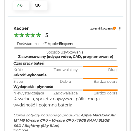
k
Dźwięk przestrzenny, Dolby
0
0
A
bezpieczeństwo i sprawne działanie.
Atmos, Układ trzech
i
mikrofonów
r
KTO KOCHA IPHONE’A, POKOCHA I MACA
– Mac świetnie
3
dogaduje się z każdym urządzeniem Apple. Razem potrafią
2
Kacper
zweryfikowano
zdziałać cuda. Możesz skopiować coś na iPhonie i wkleić to
Moduł Bluetooth
:
Bluetooth 6
G
5
B
na Macu. Albo odebrać na Macu połączenie FaceTime i
R
Doświadczenie Z Apple:
Ekspert
4
wysłać z niego tekst przez apkę Wiadomości
A
Czytnik kart
NIE
Sposób Użytkowania:
M
Zaawansowany (edycja video, CAD, programowanie)
pamięci
:
Czas pracy baterii
W
Krótki
Zadowalający
Długi
e
Jakość wykonania
d
Karta sieciowa
Wi-Fi 7 (802.11be)
ł
Słaba
Dobra
Bardzo dobra
bezprzewodowa
u
Wydajność i płynność
WLAN
:
g
Wyświetlacz
Niewystarczająca
Zadowalająca
Bardzo dobra
p
Rewelacja, sprzęt z najwyższej półki, mega
o
Wyświetlacz Liquid Retina
wydajność i pojemna bateria
j
Kamera
Kamera 12MP Center Stage z
e
internetowa
:
obsługą funkcji Widok blatu
Opinia dotyczy podobnego produktu:
Apple MacBook Air
Wyświetlacz o przekątnej 15,3 cala z podświetleniem LED, w
m
15" M5 10‑core CPU + 10‑core GPU / 16GB RAM / 512GB
n
1
technologii IPS
SSD / Błękitny (Sky Blue)
o
7/9/2026