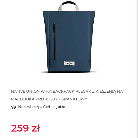
A
i
r
M
4
M
a
c
B
o
o
k
A
i
r
M
NATIVE UNION W.F.A BACKPACK PLECAK Z KIESZENIĄ NA
3
MACBOOKA PRO 16, 20 L - GRANATOWY
Najszybciej u Ciebie:
jutro
M
a
c
B
259 zł
o
o