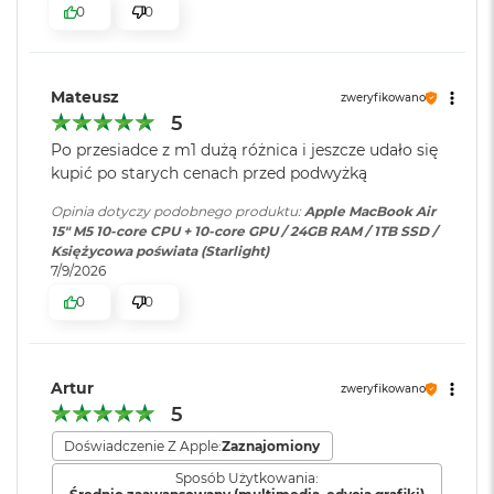
ś
0
0
cal
c
i
Pojemność baterii
:
66,5 Wh
Jasność 500 nitów
d
y
Mateusz
zweryfikowano
Kolory
s
5
k
Szybkie ładowanie
:
Możliwość szybkiego ładowania
Możliwość wyświetlania miliarda kolorów
u
zasilaczem USB-C o mocy 70W
Po przesiadce z m1 dużą różnica i jeszcze udało się
kupić po starych cenach przed podwyżką
Szeroka gama kolorów (P3)
M
a
Opinia dotyczy podobnego produktu:
Apple MacBook Air
Ładowanie i
Dwa porty Thunderbolt 4
Technologia True Tone
c
15" M5 10‑core CPU + 10‑core GPU / 24GB RAM / 1TB SSD /
rozbudowa
:
(USB‑C) obsługujące:
B
Księżycowa poświata (Starlight)
Ładowanie,
DisplayPort
,
o
7/9/2026
Thunderbolt 4 (do 40 Gb/s),
o
0
0
k
USB 4 (do 40 Gb/s)
A
Chip
i
r
Klawiatura
NIE
2
Artur
zweryfikowano
Apple M5
numeryczna
:
5
5
6
Apple M5 (10-rdzeniowy procesor CPU + 10-rdzeniowy procesor
G
Doświadczenie Z Apple:
Zaznajomiony
GPU + 16-rdzeniowy system Neural Engine)
B
Podświetlana
TAK
Sposób Użytkowania: