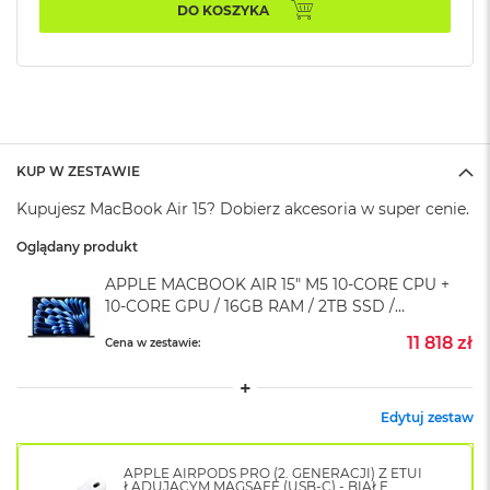
k
DO KOSZYKA
A
i
r
M
2
M
a
KUP W ZESTAWIE
c
Kupujesz MacBook Air 15? Dobierz akcesoria w super cenie.
B
o
Oglądany produkt
o
k
APPLE MACBOOK AIR 15" M5 10‑CORE CPU +
A
10‑CORE GPU / 16GB RAM / 2TB SSD /
i
r
KLAWIATURA US / ZASILACZ 70W / PÓŁNOC
11 818 zł
Cena w zestawie:
1
(MIDNIGHT)
3
M
Edytuj zestaw
a
c
B
APPLE AIRPODS PRO (2. GENERACJI) Z ETUI
o
ŁADUJĄCYM MAGSAFE (USB-C) - BIAŁE