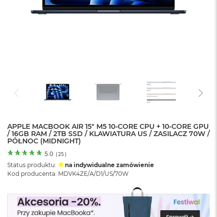
o
l
o
r
u
M
a
c
B
o
o
k
N
e
APPLE MACBOOK AIR 15" M5 10‑CORE CPU + 10‑CORE GPU
/ 16GB RAM / 2TB SSD / KLAWIATURA US / ZASILACZ 70W /
o
PÓŁNOC (MIDNIGHT)
C
y
5.0
(
25
)
t
Status produktu:
na indywidualne zamówienie
r
Kod producenta: MDVK4ZE/A/D1/US/70W
u
s
o
w
o