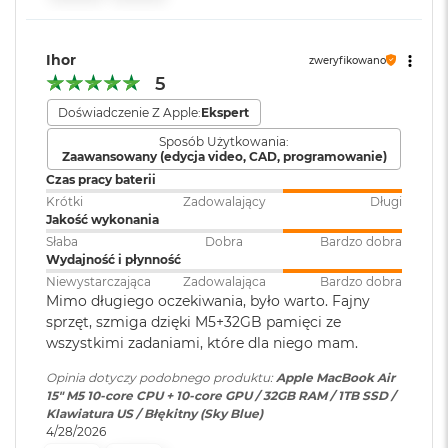
i
Port MagSafe 3
r
Gniazdo słuchawkowe 3,5 mm
1
Zainstalowany
macOS
T
Ihor
Dwa porty Thunderbolt 4 (USB-C) obsługujące:
system operacyjny
:
zweryfikowano
B
5
Ładowanie
M
Doświadczenie Z Apple:
Ekspert
Wersja systemu
macOS Sequoia lub nowszy
a
DisplayPort
Sposób Użytkowania:
operacyjnego
:
c
Zaawansowany (edycja video, CAD, programowanie)
B
Thunderbolt 4 (do 40 Gb/s)
Czas pracy baterii
o
o
Krótki
Zadowalający
Długi
USB 4 (do 40 Gb/s)
Dołączone
Wbudowane aplikacje systemu
k
Jakość wykonania
oprogramowanie
:
macOS
A
Słaba
Dobra
Bardzo dobra
i
Wydajność i płynność
r
Niewystarczająca
Zadowalająca
Bardzo dobra
2
Dodatkowe
Klawiatura z Touch ID, Gładzik
Mimo długiego oczekiwania, było warto. Fajny
T
informacje
:
Force Touch wyczuwający siłę
sprzęt, szmiga dzięki M5+32GB pamięci ze
Obsługa wyświetlaczy
B
nacisku, Czujnik światła
wszystkimi zadaniami, które dla niego mam.
otoczenia
M
Opinia dotyczy podobnego produktu:
Apple MacBook Air
Obsługa maksymalnie dwóch wyświetlaczy zewnętrznych:
a
15" M5 10‑core CPU + 10‑core GPU / 32GB RAM / 1TB SSD /
c
Dwa wyświetlacze o natywnej rozdzielczości do 6K przy 60
Klawiatura US / Błękitny (Sky Blue)
B
Układ klawiatury
:
ANSI - Angielski US
Hz lub 4K przy 144 Hz
4/28/2026
o