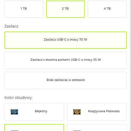
ó
1 TB
2 TB
4 TB
ż
M
a
Zasilacz:
c
B
Zasilacz USB‑C o mocy 70 W
o
o
k
N
Zasilacz z dwoma portami USB‑C o mocy 35 W
e
o
I
n
Brak zasilacza w zestawie
d
y
g
Kolor obudowy:
o
M
Błękitny
Księżycowa Poświata
a
c
B