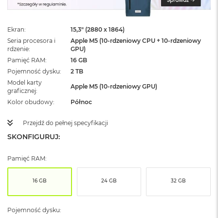
ż
ó
ł
Ekran
15,3" (2880 x 1864)
t
y
Seria procesora i
Apple M5 (10-rdzeniowy CPU + 10-rdzeniowy
rdzenie
GPU)
M
Pamięć RAM
16 GB
a
Pojemność dysku
2 TB
c
Model karty
B
Apple M5 (10-rdzeniowy GPU)
graficznej
o
o
Kolor obudowy
Północ
k
N
Przejdź do pełnej specyfikacji
e
SKONFIGURUJ:
o
S
u
Pamięć RAM:
b
t
e
16 GB
24 GB
32 GB
l
n
y
Pojemność dysku:
R