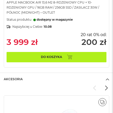
APPLE MACBOOK AIR 13,6 M2 8-RDZENIOWY CPU + 10-
A
RDZENIOWY GPU / 16GB RAM / 256GB SSD / ZASILACZ 30W /
i
PÓŁNOC (MIDNIGHT) – OUTLET
r
Status produktu:
dostępny w magazynie
M
Najszybciej u Ciebie:
10.08
a
c
20 rat 0% od:
B
3 999 zł
200 zł
o
o
k
A
DO KOSZYKA
i
r
M
5
AKCESORIA
M
a
c
B
o
POR
o
k