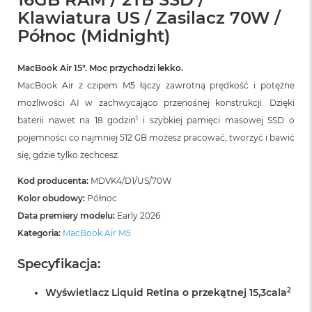
r
Klawiatura US / Zasilacz 70W /
G
w
Północ (Midnight)
i
e
z
MacBook Air 15″. Moc przychodzi lekko.
d
MacBook Air z czipem M5 łączy zawrotną prędkość i potężne
n
możliwości AI w zachwycająco przenośnej konstrukcji. Dzięki
a
s
1
baterii nawet na 18 godzin
i szybkiej pamięci masowej SSD o
z
pojemności co najmniej 512 GB możesz pracować, tworzyć i bawić
a
r
się, gdzie tylko zechcesz.
o
ś
Kod producenta:
MDVK4/D1/US/70W
ć
Kolor obudowy:
Północ
Data premiery modelu:
Early 2026
M
a
Kategoria:
MacBook Air M5
c
B
Specyfikacja:
o
o
2
Wyświetlacz Liquid Retina o przekątnej 15,3cala
k
A