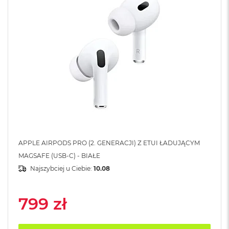
A
i
r
M
4
M
a
c
B
o
o
k
A
i
r
APPLE AIRPODS PRO (2. GENERACJI) Z ETUI ŁADUJĄCYM
M
MAGSAFE (USB-C) - BIAŁE
3
Najszybciej u Ciebie:
10.08
M
a
c
799 zł
B
o
o