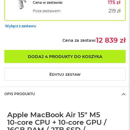
B
175 zł
Cena w zestawie:
o
219 zł
Poza zestawem:
o
k
A
Wyłącz z zestawu
i
r
B
12 839 zł
Cena za zestaw:
ł
ę
k
DODAJ 4 PRODUKTY DO KOSZYKA
i
t
n
Edytuj zestaw
y
M
a
OPIS PRODUKTU
c
B
o
o
Apple MacBook Air 15" M5
k
10‑core CPU + 10‑core GPU /
A
i
16GB RAM / 2TB SSD /