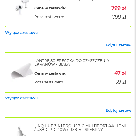
o
799 zł
Cena w zestawie:
k
A
799 zł
Poza zestawem:
i
r
1
Wyłącz z zestawu
5
Edytuj zestaw
W
e
d
LANTRE ŚCIERECZKA DO CZYSZCZENIA
EKRANÓW - BIAŁA
ł
u
47 zł
Cena w zestawie:
g
k
59 zł
Poza zestawem:
o
l
o
Wyłącz z zestawu
r
u
Edytuj zestaw
M
a
LINQ HUB 3IN1 PRO USB-C MULTIPORT /4K HDMI
/ USB-C PD 140W / USB-A - SREBRNY
c