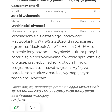
Średnio zaawansowany (multimedia, edycja grafiki)
klawiatura
:
Akceleratory Neural Accelerator
M
Czas pracy baterii
a
Krótki
Zadowalający
Długi
Sprzętowa akceleracja ray tracingu
c
Jakość wykonania
B
Touch ID
:
TAK
153 GB/s przepustowości pamięci
o
Słaba
Dobra
Bardzo dobra
o
Wydajność i płynność
k
Silnik multimedialny
Niewystarczająca
Zadowalająca
Bardzo dobra
Obsługa
Obsługa maks. dwóch
A
Przesiadłem się z ostatniego intelowego
wyświetlaczy
:
wyświetlaczy zewnętrznych do
i
Sprzętowa akceleracja obsługi H.264, HEVC, ProRes i ProRes RAW
MacBooka Pro i7 (16/512 z 2020 r.) i różnica jest
6K przy 60 Hz lub jednego
r
ogromna. MacBook Air 15” z M5 i 24 GB RAM to
wyświetlacza do 8K przy 60 Hz.
5
Silnik dekodowania wideo
zupełnie inny poziom — szybkość, kultura pracy i
1
bateria są nieporównywalne. Świetnie sprawdza się
2
Silnik kodowania wideo
G
w biurze, przy edycji zdjęć, krótkich filmów,
Odtwarzanie wideo
:
Obsługiwane formaty: m.in.
B
programowaniu, a nawet w grach. Myślę, że
Silnik kodujący i dekodujący format ProRes
HEVC,
H.264
, AV1 i ProRes; HDR z
poradzi sobie także z bardziej wymagającymi
Dolby Vision, HDR10 i HLG
M
Dekoder AV1
zadaniami. Polecam.
a
c
Opinia dotyczy podobnego produktu:
Apple MacBook Air
B
Odtwarzanie
Obsługiwane formaty: m.in.
15" M5 10‑core CPU + 10‑core GPU / 24GB RAM / 512GB
o
dźwięku
:
AAC, MP3,
Apple Lossless
,
FLAC
,
SSD / Północ (Midnight)
o
Dolby Digital
, Dolby Digital
6/22/2026
k
Ładowanie i rozbudowa
Plus i Dolby Atmos
A
0
0