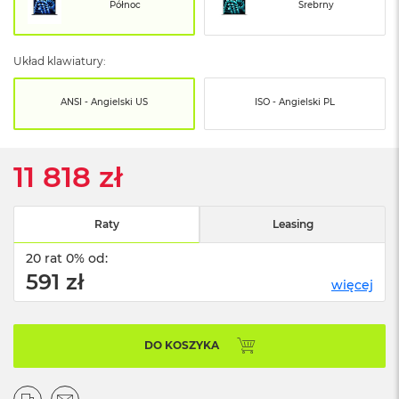
o
Północ
Srebrny
o
k
N
Układ klawiatury:
e
o
S
ANSI - Angielski US
ISO - Angielski PL
r
e
b
r
11 818 zł
n
y
Raty
Leasing
W
e
20 rat 0% od:
d
ł
591 zł
więcej
u
g
p
o
DO KOSZYKA
j
e
m