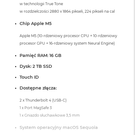
i
w technologii True Tone
r
w rozdzielczości 2880 x 1864 pikseli, 224 pikseli na cal
K
s
Chip Apple M5
i
ę
ż
Apple M5 (10-rdzeniowy procesor CPU + 10-rdzeniowy
y
procesor GPU + 16-rdzeniowy system Neural Engine)
c
o
Pamięć RAM: 16 GB
w
a
Dysk: 2 TB SSD
P
o
Touch ID
ś
w
Dostępne złącza:
i
a
2 x Thunderbolt 4 (USB-C)
t
a
1 x Port MagSafe 3
1 x Gniazdo słuchawkowe 3,5 mm
M
a
System operacyjny macOS Sequoia
c
B