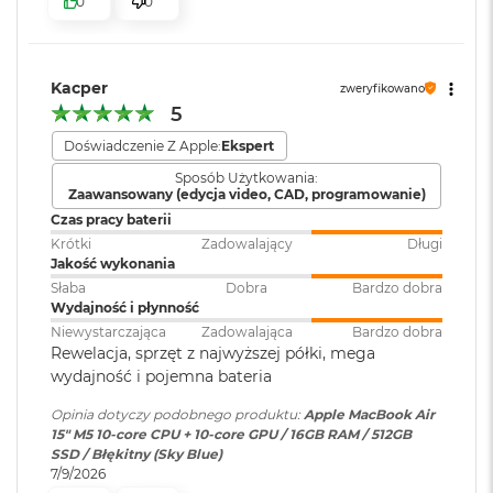
0
0
k
bezpieczeństwo i sprawne działanie.
Atmos, Układ trzech
A
mikrofonów
i
KTO KOCHA IPHONE’A, POKOCHA I MACA
– Mac świetnie
r
dogaduje się z każdym urządzeniem Apple. Razem potrafią
3
Kacper
zweryfikowano
zdziałać cuda. Możesz skopiować coś na iPhonie i wkleić to
2
Moduł Bluetooth
:
Bluetooth 6
5
G
na Macu. Albo odebrać na Macu połączenie FaceTime i
B
Doświadczenie Z Apple:
Ekspert
4
wysłać z niego tekst przez apkę Wiadomości
R
Czytnik kart
NIE
Sposób Użytkowania:
A
Zaawansowany (edycja video, CAD, programowanie)
pamięci
:
M
Czas pracy baterii
W
Krótki
Zadowalający
Długi
e
Jakość wykonania
Karta sieciowa
Wi-Fi 7 (802.11be)
d
Słaba
Dobra
Bardzo dobra
bezprzewodowa
ł
Wydajność i płynność
WLAN
:
u
Wyświetlacz
Niewystarczająca
Zadowalająca
Bardzo dobra
g
Rewelacja, sprzęt z najwyższej półki, mega
p
Wyświetlacz Liquid Retina
wydajność i pojemna bateria
o
Kamera
Kamera 12MP Center Stage z
j
internetowa
:
obsługą funkcji Widok blatu
Opinia dotyczy podobnego produktu:
Apple MacBook Air
Wyświetlacz o przekątnej 15,3 cala z podświetleniem LED, w
e
15" M5 10‑core CPU + 10‑core GPU / 16GB RAM / 512GB
m
1
technologii IPS
SSD / Błękitny (Sky Blue)
n
7/9/2026
Bateria
:
Litowo-polimerowa
o
Rozdzielczość natywna 2880 na 1864 piksele przy 224 pikselach na