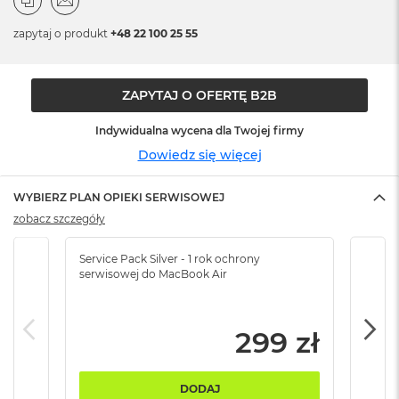
n
o
zapytaj o produkt
+48 22 100 25 55
ś
c
i
d
ZAPYTAJ O OFERTĘ B2B
y
s
Indywidualna wycena dla Twojej firmy
k
u
Dowiedz się więcej
M
WYBIERZ PLAN OPIEKI SERWISOWEJ
a
c
zobacz szczegóły
B
o
Service Pack Silver - 1 rok ochrony
Servi
o
serwisowej do MacBook Air
serw
k
N
e
o
299 zł
2
5
6
DODAJ
G