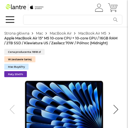
ZALOGUJ
MÓJ 
Apple
SIĘ
Festiwal
Mac
Strona główna
Mac
MacBook Air
MacBook Air M5
M
Apple MacBook Air 15" M5 10‑core CPU + 10‑core GPU / 16GB RAM
a
/ 2TB SSD / Klawiatura US / Zasilacz 70W / Północ (Midnight)
c
B
Cena producenta: 11818 zł
o
W zestawie taniej
o
k
Mac Buy&Try
N
Raty 20x0%
e
o
W
e
d
ł
u
g
k