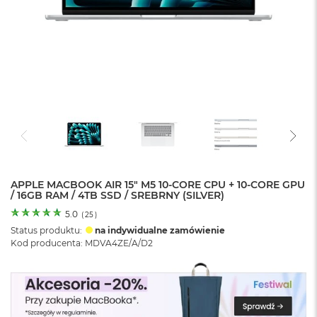
o
l
o
r
u
M
a
c
B
o
o
k
N
e
APPLE MACBOOK AIR 15" M5 10‑CORE CPU + 10‑CORE GPU
/ 16GB RAM / 4TB SSD / SREBRNY (SILVER)
o
C
5.0
(
25
)
y
Status produktu:
na indywidualne zamówienie
t
Kod producenta: MDVA4ZE/A/D2
r
u
s
o
w
o