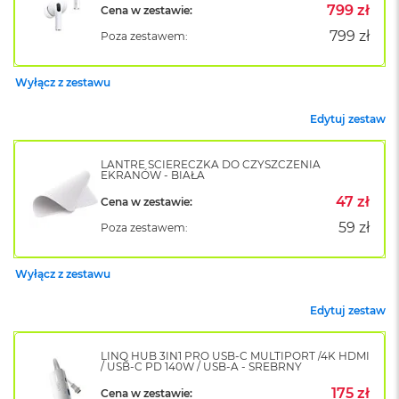
799 zł
Cena w zestawie:
o
k
799 zł
Poza zestawem:
A
i
r
Wyłącz z zestawu
1
5
Edytuj zestaw
W
e
LANTRE ŚCIERECZKA DO CZYSZCZENIA
d
EKRANÓW - BIAŁA
ł
47 zł
Cena w zestawie:
u
g
59 zł
Poza zestawem:
k
o
l
Wyłącz z zestawu
o
r
Edytuj zestaw
u
M
LINQ HUB 3IN1 PRO USB-C MULTIPORT /4K HDMI
/ USB-C PD 140W / USB-A - SREBRNY
a
c
175 zł
Cena w zestawie: