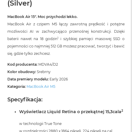
(Silver)
r
G
w
MacBook Air 15″. Moc przychodzi lekko.
i
e
MacBook Air z czipem M5 łączy zawrotną prędkość i potężne
z
możliwości AI w zachwycająco przenośnej konstrukcji. Dzięki
d
1
baterii nawet na 18 godzin
i szybkiej pamięci masowej SSD o
n
a
pojemności co najmniej 512 GB możesz pracować, tworzyć i bawić
s
się, gdzie tylko zechcesz.
z
a
Kod producenta:
MDVA4/D2
r
o
Kolor obudowy:
Srebrny
ś
Data premiery modelu:
Early 2026
ć
Kategoria:
MacBook Air M5
M
a
Specyfikacja:
c
B
2
Wyświetlacz Liquid Retina o przekątnej 15,3cala
o
o
w technologii True Tone
k
A
w rozdzielczości 2880 x 1864 pikseli, 224 pikseli na cal