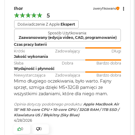
i
r
Dwa porty Thunderbolt 4 (USB-C) obsługujące:
Ihor
zweryfikowano
1
Wersja systemu
macOS Sequoia lub nowszy
5
T
Ładowanie
operacyjnego
:
B
Doświadczenie Z Apple:
Ekspert
DisplayPort
M
Sposób Użytkowania:
Zaawansowany (edycja video, CAD, programowanie)
a
Dołączone
Thunderbolt 4 (do 40 Gb/s)
Wbudowane aplikacje systemu
c
Czas pracy baterii
oprogramowanie
:
macOS
B
USB 4 (do 40 Gb/s)
Krótki
Zadowalający
Długi
o
Jakość wykonania
o
Słaba
Dobra
Bardzo dobra
Dodatkowe
Klawiatura z Touch ID, Gładzik
k
Wydajność i płynność
informacje
:
Force Touch wyczuwający siłę
A
Niewystarczająca
Zadowalająca
Bardzo dobra
i
nacisku, Czujnik światła
Mimo długiego oczekiwania, było warto. Fajny
r
otoczenia
Obsługa wyświetlaczy
2
sprzęt, szmiga dzięki M5+32GB pamięci ze
T
wszystkimi zadaniami, które dla niego mam.
B
Obsługa maksymalnie dwóch wyświetlaczy zewnętrznych:
Układ klawiatury
:
ISO - Angielski PL
Opinia dotyczy podobnego produktu:
Apple MacBook Air
M
15" M5 10‑core CPU + 10‑core GPU / 32GB RAM / 1TB SSD /
Dwa wyświetlacze o natywnej rozdzielczości do 6K przy 60
a
Klawiatura US / Błękitny (Sky Blue)
Hz lub 4K przy 144 Hz
c
4/28/2026
Materiał wykonania
:
Aluminium
Jeden wyświetlacz o natywnej rozdzielczości do 8K przy 60
B
0
0
o
Hz lub 5K przy 120 Hz lub 4K przy 240 Hz