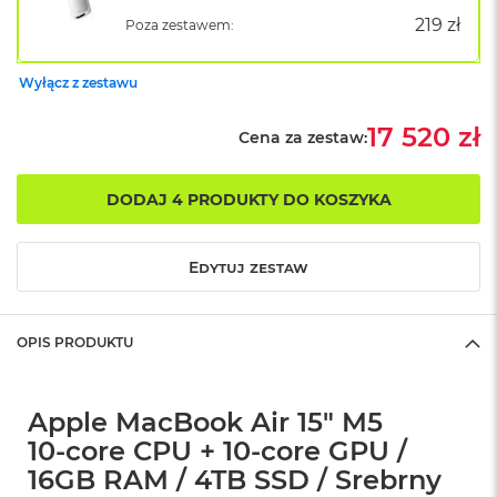
B
o
219 zł
Poza zestawem:
o
k
A
Wyłącz z zestawu
i
r
17 520 zł
Cena za zestaw:
B
ł
ę
DODAJ 4 PRODUKTY DO KOSZYKA
k
i
t
n
Edytuj zestaw
y
M
OPIS PRODUKTU
a
c
B
o
Apple MacBook Air 15" M5
o
10‑core CPU + 10‑core GPU /
k
A
16GB RAM / 4TB SSD / Srebrny
i