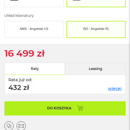
o
o
k
Układ klawiatury:
N
e
o
ANSI - Angielski US
ISO - Angielski PL
S
r
e
b
16 499 zł
r
n
y
Raty
Leasing
W
e
Rata już od:
d
432 zł
więcej
ł
u
g
p
DO KOSZYKA
o
j
e
m