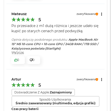
ś
Jasność 500 nitów
c
Szybkie ładowanie
:
Możliwość szybkiego ładowania
i
Kolory
zasilaczem USB-C o mocy 70W
Mateusz
zweryfikowano
d
5
y
Możliwość wyświetlania miliarda kolorów
s
Po przesiadce z m1 dużą różnica i jeszcze udało się
k
Ładowanie i
Dwa porty Thunderbolt 4
kupić po starych cenach przed podwyżką
Szeroka gama kolorów (P3)
u
rozbudowa
:
(USB‑C) obsługujące:
Ładowanie,
DisplayPort
,
Opinia dotyczy podobnego produktu:
Apple MacBook Air
Technologia True Tone
M
15" M5 10‑core CPU + 10‑core GPU / 24GB RAM / 1TB SSD /
Thunderbolt 4 (do 40 Gb/s),
a
Księżycowa poświata (Starlight)
USB 4 (do 40 Gb/s)
c
7/9/2026
B
0
0
o
o
Klawiatura
NIE
Chip
k
numeryczna
:
A
i
Apple M5
Artur
zweryfikowano
r
5
Podświetlana
TAK
2
Apple M5 (10-rdzeniowy procesor CPU + 10-rdzeniowy procesor
5
klawiatura
:
Doświadczenie Z Apple:
Zaznajomiony
GPU + 16-rdzeniowy system Neural Engine)
6
Sposób Użytkowania:
G
Średnio zaawansowany (multimedia, edycja grafiki)
Akceleratory Neural Accelerator
B
Touch ID
:
TAK
Czas pracy baterii