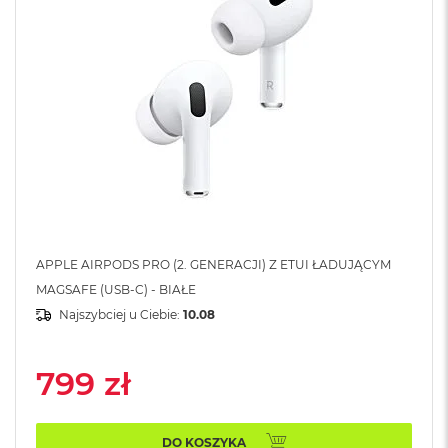
A
i
r
M
4
M
a
c
B
o
o
k
A
i
APPLE AIRPODS PRO (2. GENERACJI) Z ETUI ŁADUJĄCYM
r
MAGSAFE (USB-C) - BIAŁE
M
3
Najszybciej u Ciebie:
10.08
M
a
799 zł
c
B
o
o
DO KOSZYKA