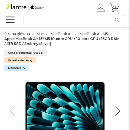
ZALOGUJ
MÓJ 
Apple
SIĘ
Festiwal
Mac
Strona główna
Mac
MacBook Air
MacBook Air M5
M
Apple MacBook Air 15" M5 10‑core CPU + 10‑core GPU / 16GB RAM
a
/ 4TB SSD / Srebrny (Silver)
c
B
Cena producenta: 16499 zł
o
W zestawie taniej
o
k
Mac Buy&Try
N
e
o
W
e
d
ł
u
g
k