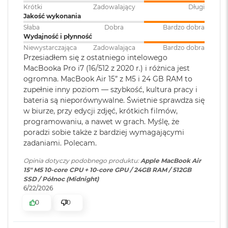
Sprzętowa akceleracja ray tracingu
M
Krótki
Zadowalający
Długi
a
Jakość wykonania
153 GB/s przepustowości pamięci
c
Obsługa
Obsługa maks. dwóch
Słaba
Dobra
Bardzo dobra
B
wyświetlaczy
:
wyświetlaczy zewnętrznych do
Wydajność i płynność
o
Silnik multimedialny
6K przy 60 Hz lub jednego
Niewystarczająca
Zadowalająca
Bardzo dobra
o
wyświetlacza do 8K przy 60 Hz.
Przesiadłem się z ostatniego intelowego
k
Sprzętowa akceleracja obsługi H.264, HEVC, ProRes i ProRes RAW
MacBooka Pro i7 (16/512 z 2020 r.) i różnica jest
A
ogromna. MacBook Air 15” z M5 i 24 GB RAM to
i
Silnik dekodowania wideo
r
zupełnie inny poziom — szybkość, kultura pracy i
Odtwarzanie wideo
:
Obsługiwane formaty: m.in.
5
Silnik kodowania wideo
bateria są nieporównywalne. Świetnie sprawdza się
HEVC,
H.264
, AV1 i ProRes; HDR z
1
Dolby Vision, HDR10 i HLG
w biurze, przy edycji zdjęć, krótkich filmów,
2
Silnik kodujący i dekodujący format ProRes
programowaniu, a nawet w grach. Myślę, że
G
poradzi sobie także z bardziej wymagającymi
B
Dekoder AV1
zadaniami. Polecam.
Odtwarzanie
Obsługiwane formaty: m.in.
dźwięku
:
AAC, MP3,
Apple Lossless
,
FLAC
,
M
Opinia dotyczy podobnego produktu:
Apple MacBook Air
a
Dolby Digital
, Dolby Digital
15" M5 10‑core CPU + 10‑core GPU / 24GB RAM / 512GB
c
Plus i Dolby Atmos
SSD / Północ (Midnight)
B
6/22/2026
Ładowanie i rozbudowa
o
o
0
0
Zainstalowany
macOS
k
Port MagSafe 3
system operacyjny
:
A
Gniazdo słuchawkowe 3,5 mm