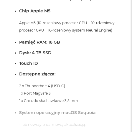
i
r
Chip Apple M5
K
s
Apple M5 (10-rdzeniowy procesor CPU + 10-rdzeniowy
i
ę
procesor GPU + 16-rdzeniowy system Neural Engine)
ż
y
Pamięć RAM: 16 GB
c
o
Dysk: 4 TB SSD
w
a
Touch ID
P
o
Dostępne złącza:
ś
w
2 x Thunderbolt 4 (USB-C)
i
a
1 x Port MagSafe 3
t
1 x Gniazdo słuchawkowe 3,5 mm
a
System operacyjny macOS Sequoia
M
a
- lub nowszy, z darmową aktualizacją.
c
B