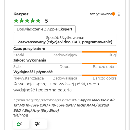
KTO KOCHA IPHONE’A, POKOCHA I MACA
– Mac świetnie
k
Moduł Bluetooth
:
Bluetooth 6
A
dogaduje się z każdym urządzeniem Apple. Razem potrafią
i
Kacper
zweryfikowano
zdziałać cuda. Możesz skopiować coś na iPhonie i wkleić to
r
5
3
na Macu. Albo odebrać na Macu połączenie FaceTime i
Czytnik kart
NIE
2
pamięci
:
Doświadczenie Z Apple:
Ekspert
4
wysłać z niego tekst przez apkę Wiadomości
G
B
Sposób Użytkowania:
Zaawansowany (edycja video, CAD, programowanie)
R
Karta sieciowa
Wi-Fi 7 (802.11be)
A
Czas pracy baterii
M
bezprzewodowa
Krótki
Zadowalający
Długi
WLAN
:
Jakość wykonania
W
Słaba
Dobra
Bardzo dobra
e
Wydajność i płynność
Wyświetlacz
d
Kamera
Kamera 12MP Center Stage z
Niewystarczająca
Zadowalająca
Bardzo dobra
ł
Rewelacja, sprzęt z najwyższej półki, mega
internetowa
:
obsługą funkcji Widok blatu
u
Wyświetlacz Liquid Retina
wydajność i pojemna bateria
g
p
Wyświetlacz o przekątnej 15,3 cala z podświetleniem LED, w
Opinia dotyczy podobnego produktu:
Apple MacBook Air
o
Bateria
:
Litowo-polimerowa
1
technologii IPS
15" M5 10‑core CPU + 10‑core GPU / 16GB RAM / 512GB
j
SSD / Błękitny (Sky Blue)
e
Rozdzielczość natywna 2880 na 1864 piksele przy 224 pikselach na
7/9/2026
m
Pojemność baterii
:
66,5 Wh
n
cal
0
0
o