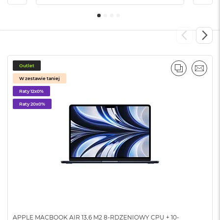
B
M
a
c
B
o
Outlet
o
PORÓWNA
EMAI
k
W zestawie taniej
N
Raty 12x0%
e
o
Raty 20x0%
5
1
2
G
B
M
a
c
B
o
o
APPLE MACBOOK AIR 13,6 M2 8-RDZENIOWY CPU + 10-
k