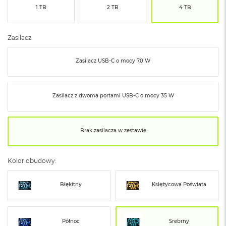
ó
1 TB
2 TB
4 TB
ż
M
Zasilacz:
a
c
Zasilacz USB‑C o mocy 70 W
B
o
o
k
Zasilacz z dwoma portami USB‑C o mocy 35 W
N
e
o
I
Brak zasilacza w zestawie
n
d
y
Kolor obudowy:
g
o
Błękitny
Księżycowa Poświata
M
a
c
B
Północ
Srebrny