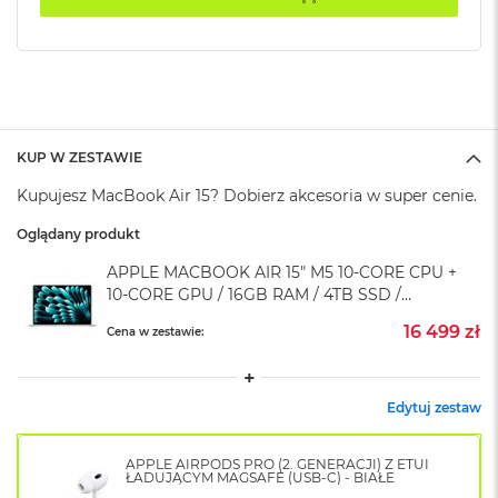
k
A
i
r
M
2
M
KUP W ZESTAWIE
a
c
Kupujesz MacBook Air 15? Dobierz akcesoria w super cenie.
B
o
Oglądany produkt
o
APPLE MACBOOK AIR 15" M5 10‑CORE CPU +
k
A
10‑CORE GPU / 16GB RAM / 4TB SSD /
i
SREBRNY (SILVER)
16 499 zł
r
Cena w zestawie:
1
3
Edytuj zestaw
M
a
c
APPLE AIRPODS PRO (2. GENERACJI) Z ETUI
B
ŁADUJĄCYM MAGSAFE (USB-C) - BIAŁE
o