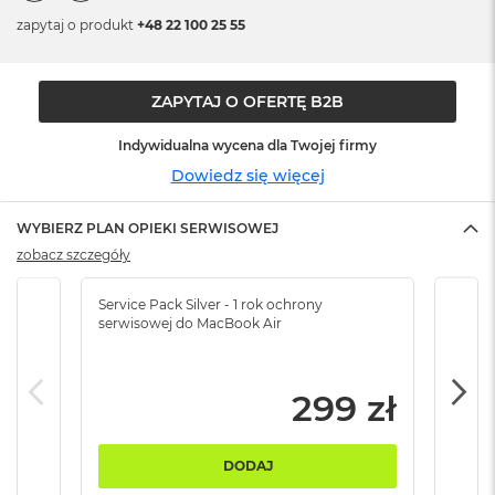
n
zapytaj o produkt
+48 22 100 25 55
o
ś
c
i
ZAPYTAJ O OFERTĘ B2B
d
y
s
Indywidualna wycena dla Twojej firmy
k
Dowiedz się więcej
u
M
WYBIERZ PLAN OPIEKI SERWISOWEJ
a
zobacz szczegóły
c
B
Service Pack Silver - 1 rok ochrony
Servi
o
serwisowej do MacBook Air
serw
o
k
N
e
299 zł
o
2
5
6
DODAJ
G