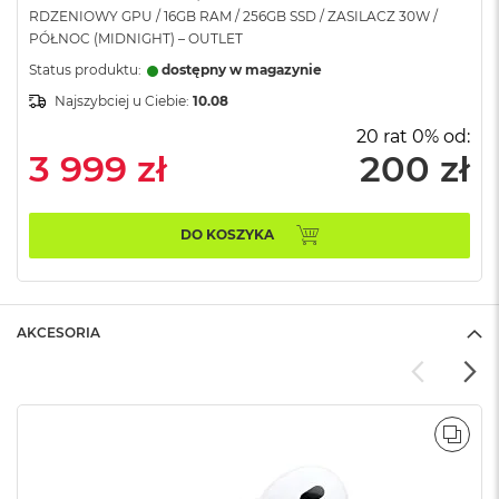
RDZENIOWY GPU / 16GB RAM / 256GB SSD / ZASILACZ 30W /
A
i
PÓŁNOC (MIDNIGHT) – OUTLET
r
Status produktu:
dostępny w magazynie
M
Najszybciej u Ciebie:
10.08
a
20 rat 0% od:
c
3 999 zł
200 zł
B
o
o
k
DO KOSZYKA
A
i
r
M
5
AKCESORIA
M
a
c
B
POR
o
o
k