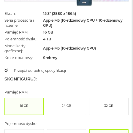
ż
ó
ł
Ekran
15,3" (2880 x 1864)
t
Seria procesora i
Apple M5 (10-rdzeniowy CPU + 10-rdzeniowy
y
rdzenie
GPU)
Pamięć RAM
16 GB
M
Pojemność dysku
4 TB
a
Model karty
c
Apple M5 (10-rdzeniowy GPU)
graficznej
B
o
Kolor obudowy
Srebrny
o
k
Przejdź do pełnej specyfikacji
N
e
SKONFIGURUJ:
o
S
Pamięć RAM:
u
b
t
16 GB
24 GB
32 GB
e
l
n
Pojemność dysku:
y
R