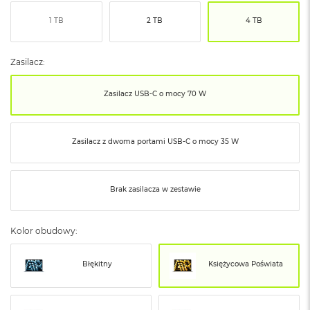
ó
1 TB
2 TB
4 TB
ż
M
a
Zasilacz:
c
B
Zasilacz USB‑C o mocy 70 W
o
o
k
N
Zasilacz z dwoma portami USB‑C o mocy 35 W
e
o
I
n
Brak zasilacza w zestawie
d
y
g
Kolor obudowy:
o
M
Błękitny
Księżycowa Poświata
a
c
B