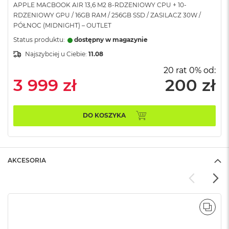
APPLE MACBOOK AIR 13,6 M2 8-RDZENIOWY CPU + 10-
A
RDZENIOWY GPU / 16GB RAM / 256GB SSD / ZASILACZ 30W /
i
PÓŁNOC (MIDNIGHT) – OUTLET
r
Status produktu:
dostępny w magazynie
M
Najszybciej u Ciebie:
11.08
a
c
20 rat 0% od:
B
3 999 zł
200 zł
o
o
k
A
DO KOSZYKA
i
r
M
5
AKCESORIA
M
a
c
B
o
POR
o
k