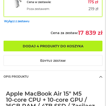
B
175 zł
Cena w zestawie:
o
219 zł
Poza zestawem:
o
k
A
Wyłącz z zestawu
i
r
B
17 839 zł
Cena za zestaw:
ł
ę
k
DODAJ 4 PRODUKTY DO KOSZYKA
i
t
n
Edytuj zestaw
y
M
a
OPIS PRODUKTU
c
B
o
o
Apple MacBook Air 15" M5
k
10‑core CPU + 10‑core GPU /
A
i
16GB RAM / 4TB SSD / Zasilacz