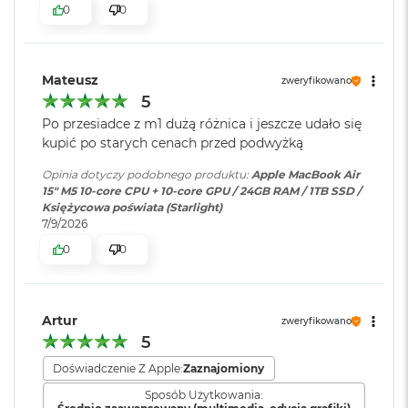
ś
0
0
cal
c
i
Szybkie ładowanie
:
Możliwość szybkiego ładowania
Jasność 500 nitów
d
zasilaczem USB-C o mocy 70W
y
Mateusz
zweryfikowano
Kolory
s
5
k
Możliwość wyświetlania miliarda kolorów
u
Ładowanie i
Dwa porty Thunderbolt 4
Po przesiadce z m1 dużą różnica i jeszcze udało się
rozbudowa
:
(USB‑C) obsługujące:
kupić po starych cenach przed podwyżką
Szeroka gama kolorów (P3)
M
Ładowanie,
DisplayPort
,
a
Opinia dotyczy podobnego produktu:
Apple MacBook Air
Thunderbolt 4 (do 40 Gb/s),
Technologia True Tone
c
15" M5 10‑core CPU + 10‑core GPU / 24GB RAM / 1TB SSD /
USB 4 (do 40 Gb/s)
B
Księżycowa poświata (Starlight)
o
7/9/2026
o
0
0
k
Klawiatura
NIE
A
numeryczna
:
Chip
i
r
2
Artur
zweryfikowano
Apple M5
Podświetlana
TAK
5
5
klawiatura
:
6
Apple M5 (10-rdzeniowy procesor CPU + 10-rdzeniowy procesor
G
Doświadczenie Z Apple:
Zaznajomiony
GPU + 16-rdzeniowy system Neural Engine)
B
Sposób Użytkowania: