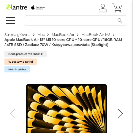
ZALOGUJ
MÓJ 
Apple
SIĘ
Festiwal
Mac
Strona główna
Mac
MacBook Air
MacBook Air M5
M
Apple MacBook Air 15" M5 10‑core CPU + 10‑core GPU / 16GB RAM
a
/ 4TB SSD / Zasilacz 70W / Księżycowa poświata (Starlight)
c
B
Cena producenta: 16818 zł
o
W zestawie taniej
o
k
Mac Buy&Try
N
e
o
W
e
d
ł
u
g
k