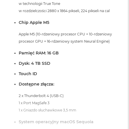
i
w technologii True Tone
r
w rozdzielczości 2880 x 1864 pikseli, 224 pikseli na cal
K
s
Chip Apple M5
i
ę
ż
Apple M5 (10-rdzeniowy procesor CPU + 10-rdzeniowy
y
procesor GPU + 16-rdzeniowy system Neural Engine)
c
o
Pamięć RAM: 16 GB
w
a
Dysk: 4 TB SSD
P
o
Touch ID
ś
w
Dostępne złącza:
i
a
2 x Thunderbolt 4 (USB-C)
t
a
1 x Port MagSafe 3
1 x Gniazdo słuchawkowe 3,5 mm
M
a
System operacyjny macOS Sequoia
c
B