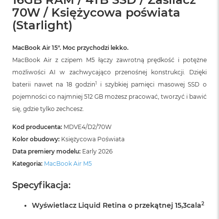
r
70W / Księżycowa poświata
G
w
(Starlight)
i
e
z
MacBook Air 15″. Moc przychodzi lekko.
d
MacBook Air z czipem M5 łączy zawrotną prędkość i potężne
n
możliwości AI w zachwycająco przenośnej konstrukcji. Dzięki
a
s
1
baterii nawet na 18 godzin
i szybkiej pamięci masowej SSD o
z
pojemności co najmniej 512 GB możesz pracować, tworzyć i bawić
a
r
się, gdzie tylko zechcesz.
o
ś
Kod producenta:
MDVE4/D2/70W
ć
Kolor obudowy:
Księżycowa Poświata
Data premiery modelu:
Early 2026
M
a
Kategoria:
MacBook Air M5
c
B
Specyfikacja:
o
o
2
Wyświetlacz Liquid Retina o przekątnej 15,3cala
k
A