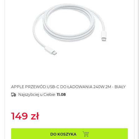
A
i
r
M
4
M
a
c
B
o
o
k
A
i
r
APPLE PRZEWÓD USB-C DO ŁADOWANIA 240W 2M - BIAŁY
M
Najszybciej u Ciebie:
11.08
3
M
149 zł
a
c
B
o
DO KOSZYKA
o