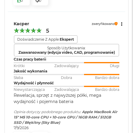
0
0
k
bezpieczeństwo i sprawne działanie.
A
Moduł Bluetooth
:
Bluetooth 6
i
KTO KOCHA IPHONE’A, POKOCHA I MACA
– Mac świetnie
r
dogaduje się z każdym urządzeniem Apple. Razem potrafią
3
Kacper
zweryfikowano
zdziałać cuda. Możesz skopiować coś na iPhonie i wkleić to
2
Czytnik kart
NIE
5
G
pamięci
:
na Macu. Albo odebrać na Macu połączenie FaceTime i
B
Doświadczenie Z Apple:
Ekspert
4
wysłać z niego tekst przez apkę Wiadomości
R
Sposób Użytkowania:
A
Zaawansowany (edycja video, CAD, programowanie)
Karta sieciowa
Wi-Fi 7 (802.11be)
M
bezprzewodowa
Czas pracy baterii
WLAN
:
W
Krótki
Zadowalający
Długi
e
Jakość wykonania
d
Słaba
Dobra
Bardzo dobra
ł
Wydajność i płynność
Kamera
Kamera 12MP Center Stage z
u
Wyświetlacz
Niewystarczająca
Zadowalająca
Bardzo dobra
internetowa
:
obsługą funkcji Widok blatu
g
Rewelacja, sprzęt z najwyższej półki, mega
p
Wyświetlacz Liquid Retina
wydajność i pojemna bateria
o
j
Bateria
:
Litowo-polimerowa
Opinia dotyczy podobnego produktu:
Apple MacBook Air
Wyświetlacz o przekątnej 15,3 cala z podświetleniem LED, w
e
15" M5 10‑core CPU + 10‑core GPU / 16GB RAM / 512GB
m
1
technologii IPS
SSD / Błękitny (Sky Blue)
n
7/9/2026
Pojemność baterii
:
66,5 Wh
o
Rozdzielczość natywna 2880 na 1864 piksele przy 224 pikselach na