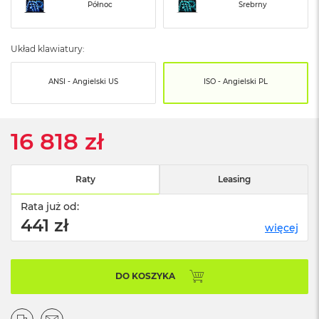
o
Północ
Srebrny
o
k
N
Układ klawiatury:
e
o
S
ANSI - Angielski US
ISO - Angielski PL
r
e
b
r
16 818 zł
n
y
Raty
Leasing
W
e
Rata już od:
d
ł
441 zł
więcej
u
g
p
o
DO KOSZYKA
j
e
m