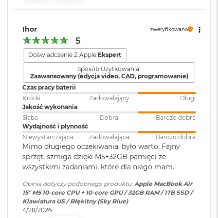
i
Port MagSafe 3
r
Gniazdo słuchawkowe 3,5 mm
1
T
Ihor
Dwa porty Thunderbolt 4 (USB-C) obsługujące:
Wersja systemu
macOS Sequoia lub nowszy
zweryfikowano
B
operacyjnego
:
5
Ładowanie
M
Doświadczenie Z Apple:
Ekspert
a
DisplayPort
Sposób Użytkowania:
Dołączone
Wbudowane aplikacje systemu
c
Zaawansowany (edycja video, CAD, programowanie)
B
oprogramowanie
:
macOS
Thunderbolt 4 (do 40 Gb/s)
Czas pracy baterii
o
o
Krótki
Zadowalający
Długi
USB 4 (do 40 Gb/s)
k
Jakość wykonania
Dodatkowe
Klawiatura z Touch ID, Gładzik
A
Słaba
Dobra
Bardzo dobra
informacje
:
Force Touch wyczuwający siłę
i
Wydajność i płynność
nacisku, Czujnik światła
r
Niewystarczająca
Zadowalająca
Bardzo dobra
2
otoczenia
Mimo długiego oczekiwania, było warto. Fajny
T
sprzęt, szmiga dzięki M5+32GB pamięci ze
Obsługa wyświetlaczy
B
wszystkimi zadaniami, które dla niego mam.
Układ klawiatury
:
ISO - Angielski PL
M
Opinia dotyczy podobnego produktu:
Apple MacBook Air
Obsługa maksymalnie dwóch wyświetlaczy zewnętrznych:
a
15" M5 10‑core CPU + 10‑core GPU / 32GB RAM / 1TB SSD /
c
Dwa wyświetlacze o natywnej rozdzielczości do 6K przy 60
Klawiatura US / Błękitny (Sky Blue)
B
Materiał wykonania
:
Aluminium
Hz lub 4K przy 144 Hz
4/28/2026
o