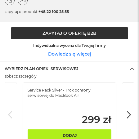
n
o
zapytaj o produkt
+48 22 100 25 55
ś
c
i
d
ZAPYTAJ O OFERTĘ B2B
y
s
Indywidualna wycena dla Twojej firmy
k
u
Dowiedz się więcej
M
WYBIERZ PLAN OPIEKI SERWISOWEJ
a
c
zobacz szczegóły
B
o
Service Pack Silver - 1 rok ochrony
Servi
o
serwisowej do MacBook Air
serw
k
N
e
o
299 zł
2
5
6
DODAJ
G