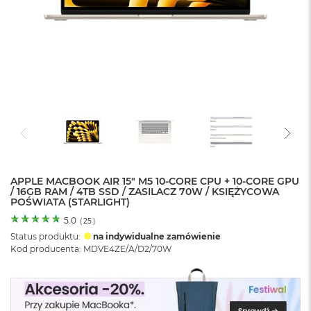
o
l
o
r
u
M
a
c
B
o
o
k
N
e
APPLE MACBOOK AIR 15" M5 10‑CORE CPU + 10‑CORE GPU
/ 16GB RAM / 4TB SSD / ZASILACZ 70W / KSIĘŻYCOWA
o
POŚWIATA (STARLIGHT)
C
y
5.0
(
25
)
t
Status produktu:
na indywidualne zamówienie
r
Kod producenta: MDVE4ZE/A/D2/70W
u
s
o
w
o