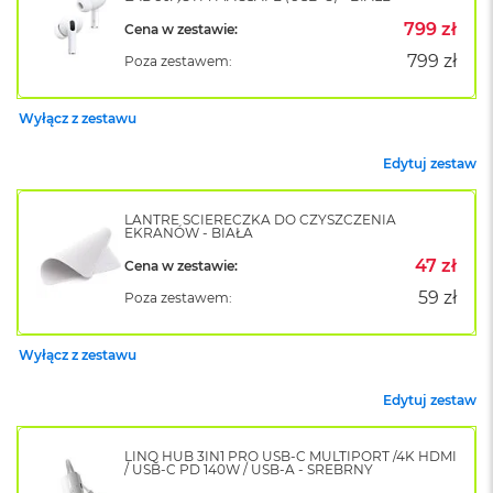
o
799 zł
Cena w zestawie:
k
A
799 zł
Poza zestawem:
i
r
1
Wyłącz z zestawu
5
Edytuj zestaw
W
e
d
LANTRE ŚCIERECZKA DO CZYSZCZENIA
EKRANÓW - BIAŁA
ł
u
47 zł
Cena w zestawie:
g
k
59 zł
Poza zestawem:
o
l
o
Wyłącz z zestawu
r
u
Edytuj zestaw
M
a
LINQ HUB 3IN1 PRO USB-C MULTIPORT /4K HDMI
/ USB-C PD 140W / USB-A - SREBRNY
c