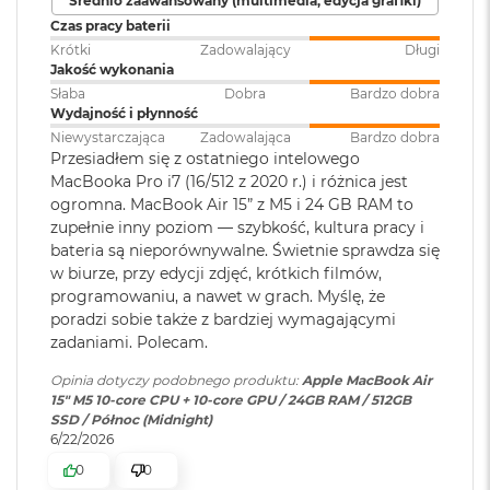
Średnio zaawansowany (multimedia, edycja grafiki)
Touch ID
:
TAK
Akceleratory Neural Accelerator
M
Czas pracy baterii
a
Krótki
Zadowalający
Długi
Sprzętowa akceleracja ray tracingu
c
Jakość wykonania
B
Obsługa
Obsługa maks. dwóch
153 GB/s przepustowości pamięci
o
Słaba
Dobra
Bardzo dobra
wyświetlaczy
:
wyświetlaczy zewnętrznych do
o
Wydajność i płynność
6K przy 60 Hz lub jednego
k
Silnik multimedialny
Niewystarczająca
Zadowalająca
Bardzo dobra
wyświetlacza do 8K przy 60 Hz.
A
Przesiadłem się z ostatniego intelowego
i
Sprzętowa akceleracja obsługi H.264, HEVC, ProRes i ProRes RAW
MacBooka Pro i7 (16/512 z 2020 r.) i różnica jest
r
ogromna. MacBook Air 15” z M5 i 24 GB RAM to
Odtwarzanie wideo
:
Obsługiwane formaty: m.in.
5
Silnik dekodowania wideo
zupełnie inny poziom — szybkość, kultura pracy i
1
HEVC,
H.264
, AV1 i ProRes; HDR z
bateria są nieporównywalne. Świetnie sprawdza się
2
Dolby Vision, HDR10 i HLG
Silnik kodowania wideo
G
w biurze, przy edycji zdjęć, krótkich filmów,
B
programowaniu, a nawet w grach. Myślę, że
Silnik kodujący i dekodujący format ProRes
poradzi sobie także z bardziej wymagającymi
Odtwarzanie
Obsługiwane formaty: m.in.
M
Dekoder AV1
zadaniami. Polecam.
dźwięku
:
AAC, MP3,
Apple Lossless
,
FLAC
,
a
Dolby Digital
, Dolby Digital
c
Opinia dotyczy podobnego produktu:
Apple MacBook Air
B
Plus i Dolby Atmos
15" M5 10‑core CPU + 10‑core GPU / 24GB RAM / 512GB
o
SSD / Północ (Midnight)
o
6/22/2026
k
Ładowanie i rozbudowa
Zainstalowany
macOS
A
0
0
system operacyjny
: