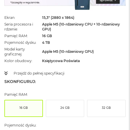
ż
ó
ł
Ekran
15,3" (2880 x 1864)
t
y
Seria procesora i
Apple M5 (10-rdzeniowy CPU + 10-rdzeniowy
rdzenie
GPU)
M
Pamięć RAM
16 GB
a
Pojemność dysku
4 TB
c
Model karty
B
Apple M5 (10-rdzeniowy GPU)
graficznej
o
o
Kolor obudowy
Księżycowa Poświata
k
N
Przejdź do pełnej specyfikacji
e
SKONFIGURUJ:
o
S
u
Pamięć RAM:
b
t
e
16 GB
24 GB
32 GB
l
n
y
Pojemność dysku:
R