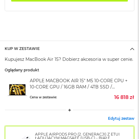
k
A
i
r
M
2
M
a
KUP W ZESTAWIE
c
Kupujesz MacBook Air 15? Dobierz akcesoria w super cenie.
B
o
Oglądany produkt
o
k
APPLE MACBOOK AIR 15" M5 10‑CORE CPU +
A
10‑CORE GPU / 16GB RAM / 4TB SSD /
i
r
ZASILACZ 70W / KSIĘŻYCOWA POŚWIATA
16 818 zł
Cena w zestawie:
1
(STARLIGHT)
3
M
Edytuj zestaw
a
c
B
APPLE AIRPODS PRO (2. GENERACJI) Z ETUI
o
ŁADUJĄCYM MAGSAFE (USB-C) - BIAŁE