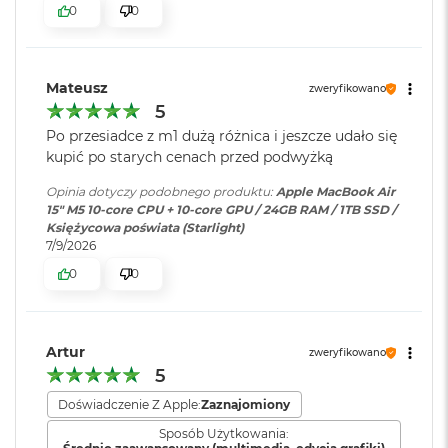
ś
0
0
cal
c
i
Pojemność baterii
:
66,5 Wh
Jasność 500 nitów
d
y
Mateusz
zweryfikowano
Kolory
s
5
k
Szybkie ładowanie
:
Możliwość szybkiego ładowania
Możliwość wyświetlania miliarda kolorów
u
zasilaczem USB-C o mocy 70W
Po przesiadce z m1 dużą różnica i jeszcze udało się
kupić po starych cenach przed podwyżką
Szeroka gama kolorów (P3)
M
a
Opinia dotyczy podobnego produktu:
Apple MacBook Air
Ładowanie i
Dwa porty Thunderbolt 4
Technologia True Tone
c
15" M5 10‑core CPU + 10‑core GPU / 24GB RAM / 1TB SSD /
rozbudowa
:
(USB‑C) obsługujące:
B
Księżycowa poświata (Starlight)
Ładowanie,
DisplayPort
,
o
7/9/2026
Thunderbolt 4 (do 40 Gb/s),
o
0
0
k
USB 4 (do 40 Gb/s)
A
Chip
i
r
Klawiatura
NIE
2
Artur
zweryfikowano
Apple M5
numeryczna
:
5
5
6
Apple M5 (10-rdzeniowy procesor CPU + 10-rdzeniowy procesor
G
Doświadczenie Z Apple:
Zaznajomiony
GPU + 16-rdzeniowy system Neural Engine)
B
Podświetlana
TAK
Sposób Użytkowania: