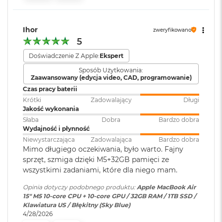
i
Port MagSafe 3
r
Gniazdo słuchawkowe 3,5 mm
1
Zainstalowany
macOS
T
Ihor
Dwa porty Thunderbolt 4 (USB-C) obsługujące:
system operacyjny
:
zweryfikowano
B
5
Ładowanie
M
Doświadczenie Z Apple:
Ekspert
Wersja systemu
macOS Sequoia lub nowszy
a
DisplayPort
Sposób Użytkowania:
operacyjnego
:
c
Zaawansowany (edycja video, CAD, programowanie)
B
Thunderbolt 4 (do 40 Gb/s)
Czas pracy baterii
o
o
Krótki
Zadowalający
Długi
USB 4 (do 40 Gb/s)
Dołączone
Wbudowane aplikacje systemu
k
Jakość wykonania
oprogramowanie
:
macOS
A
Słaba
Dobra
Bardzo dobra
i
Wydajność i płynność
r
Niewystarczająca
Zadowalająca
Bardzo dobra
2
Dodatkowe
Klawiatura z Touch ID, Gładzik
Mimo długiego oczekiwania, było warto. Fajny
T
informacje
:
Force Touch wyczuwający siłę
sprzęt, szmiga dzięki M5+32GB pamięci ze
Obsługa wyświetlaczy
B
nacisku, Czujnik światła
wszystkimi zadaniami, które dla niego mam.
otoczenia
M
Opinia dotyczy podobnego produktu:
Apple MacBook Air
Obsługa maksymalnie dwóch wyświetlaczy zewnętrznych:
a
15" M5 10‑core CPU + 10‑core GPU / 32GB RAM / 1TB SSD /
c
Dwa wyświetlacze o natywnej rozdzielczości do 6K przy 60
Klawiatura US / Błękitny (Sky Blue)
B
Układ klawiatury
:
ANSI - Angielski US
Hz lub 4K przy 144 Hz
4/28/2026
o