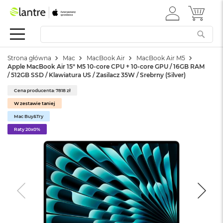
ZALOGUJ
MÓJ 
Apple
SIĘ
Festiwal
Mac
Strona główna
Mac
MacBook Air
MacBook Air M5
M
Apple MacBook Air 15" M5 10‑core CPU + 10‑core GPU / 16GB RAM
a
/ 512GB SSD / Klawiatura US / Zasilacz 35W / Srebrny (Silver)
c
B
Cena producenta: 7818 zł
o
W zestawie taniej
o
k
Mac Buy&Try
N
Raty 20x0%
e
o
W
e
d
ł
u
g
k