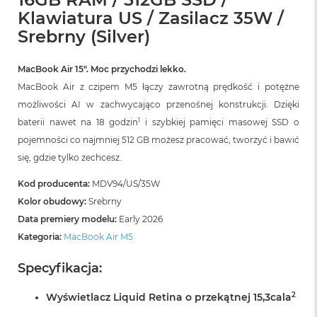
r
Klawiatura US / Zasilacz 35W /
G
w
Srebrny (Silver)
i
e
z
MacBook Air 15″. Moc przychodzi lekko.
d
MacBook Air z czipem M5 łączy zawrotną prędkość i potężne
n
możliwości AI w zachwycająco przenośnej konstrukcji. Dzięki
a
s
1
baterii nawet na 18 godzin
i szybkiej pamięci masowej SSD o
z
pojemności co najmniej 512 GB możesz pracować, tworzyć i bawić
a
r
się, gdzie tylko zechcesz.
o
ś
Kod producenta:
MDV94/US/35W
ć
Kolor obudowy:
Srebrny
Data premiery modelu:
Early 2026
M
a
Kategoria:
MacBook Air M5
c
B
Specyfikacja:
o
o
2
Wyświetlacz Liquid Retina o przekątnej 15,3cala
k
A