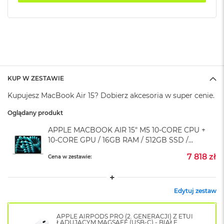
k
A
i
r
M
2
M
a
KUP W ZESTAWIE
c
Kupujesz MacBook Air 15? Dobierz akcesoria w super cenie.
B
o
Oglądany produkt
o
k
APPLE MACBOOK AIR 15" M5 10‑CORE CPU +
A
10‑CORE GPU / 16GB RAM / 512GB SSD /
i
r
KLAWIATURA US / ZASILACZ 35W / SREBRNY
7 818 zł
Cena w zestawie:
1
(SILVER)
3
M
Edytuj zestaw
a
c
B
APPLE AIRPODS PRO (2. GENERACJI) Z ETUI
o
ŁADUJĄCYM MAGSAFE (USB-C) - BIAŁE