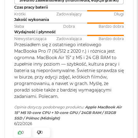
Średnio zaawansowany (multimedia, edycja grafiki)
klawiatura
:
Akceleratory Neural Accelerator
M
Czas pracy baterii
a
Krótki
Zadowalający
Długi
Sprzętowa akceleracja ray tracingu
c
Jakość wykonania
B
Touch ID
:
TAK
153 GB/s przepustowości pamięci
o
Słaba
Dobra
Bardzo dobra
o
Wydajność i płynność
k
Silnik multimedialny
Niewystarczająca
Zadowalająca
Bardzo dobra
Obsługa
Obsługa maks. dwóch
A
Przesiadłem się z ostatniego intelowego
wyświetlaczy
:
wyświetlaczy zewnętrznych do
i
Sprzętowa akceleracja obsługi H.264, HEVC, ProRes i ProRes RAW
MacBooka Pro i7 (16/512 z 2020 r.) i różnica jest
6K przy 60 Hz lub jednego
r
ogromna. MacBook Air 15” z M5 i 24 GB RAM to
wyświetlacza do 8K przy 60 Hz.
5
Silnik dekodowania wideo
zupełnie inny poziom — szybkość, kultura pracy i
1
bateria są nieporównywalne. Świetnie sprawdza się
2
Silnik kodowania wideo
G
w biurze, przy edycji zdjęć, krótkich filmów,
Odtwarzanie wideo
:
Obsługiwane formaty: m.in.
B
programowaniu, a nawet w grach. Myślę, że
Silnik kodujący i dekodujący format ProRes
HEVC,
H.264
, AV1 i ProRes; HDR z
poradzi sobie także z bardziej wymagającymi
Dolby Vision, HDR10 i HLG
M
Dekoder AV1
zadaniami. Polecam.
a
c
Opinia dotyczy podobnego produktu:
Apple MacBook Air
B
Odtwarzanie
Obsługiwane formaty: m.in.
15" M5 10‑core CPU + 10‑core GPU / 24GB RAM / 512GB
o
dźwięku
:
AAC, MP3,
Apple Lossless
,
FLAC
,
SSD / Północ (Midnight)
o
Dolby Digital
, Dolby Digital
6/22/2026
k
Ładowanie i rozbudowa
Plus i Dolby Atmos
A
0
0