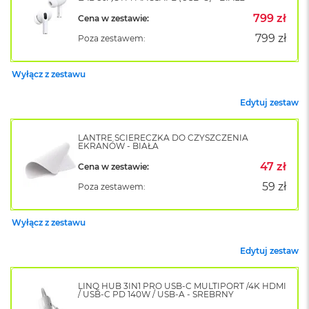
o
799 zł
Cena w zestawie:
k
A
799 zł
Poza zestawem:
i
r
1
Wyłącz z zestawu
5
Edytuj zestaw
W
e
d
LANTRE ŚCIERECZKA DO CZYSZCZENIA
EKRANÓW - BIAŁA
ł
u
47 zł
Cena w zestawie:
g
k
59 zł
Poza zestawem:
o
l
o
Wyłącz z zestawu
r
u
Edytuj zestaw
M
a
LINQ HUB 3IN1 PRO USB-C MULTIPORT /4K HDMI
/ USB-C PD 140W / USB-A - SREBRNY
c