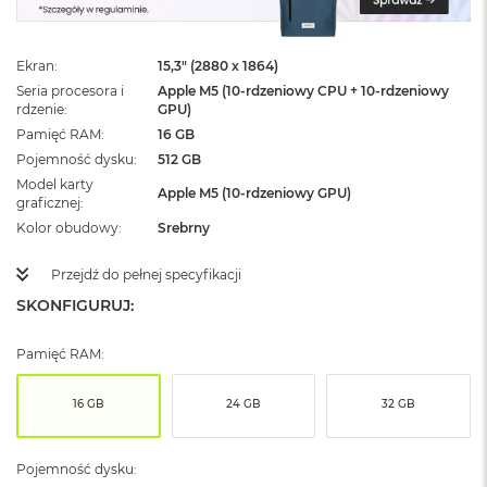
ż
ó
ł
Ekran
15,3" (2880 x 1864)
t
y
Seria procesora i
Apple M5 (10-rdzeniowy CPU + 10-rdzeniowy
rdzenie
GPU)
M
Pamięć RAM
16 GB
a
Pojemność dysku
512 GB
c
Model karty
B
Apple M5 (10-rdzeniowy GPU)
graficznej
o
o
Kolor obudowy
Srebrny
k
N
Przejdź do pełnej specyfikacji
e
SKONFIGURUJ:
o
S
u
Pamięć RAM:
b
t
e
16 GB
24 GB
32 GB
l
n
y
Pojemność dysku:
R