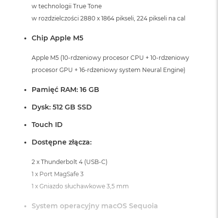
i
w technologii True Tone
r
w rozdzielczości 2880 x 1864 pikseli, 224 pikseli na cal
K
s
Chip Apple M5
i
ę
ż
Apple M5 (10-rdzeniowy procesor CPU + 10-rdzeniowy
y
procesor GPU + 16-rdzeniowy system Neural Engine)
c
o
Pamięć RAM: 16 GB
w
a
Dysk: 512 GB SSD
P
o
Touch ID
ś
w
Dostępne złącza:
i
a
2 x Thunderbolt 4 (USB-C)
t
a
1 x Port MagSafe 3
1 x Gniazdo słuchawkowe 3,5 mm
M
a
System operacyjny macOS Sequoia
c
B