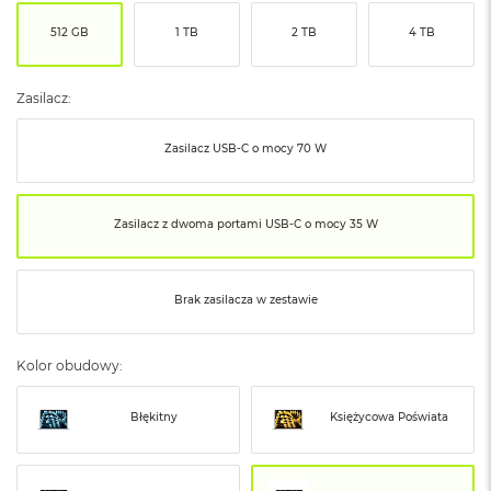
ó
512 GB
1 TB
2 TB
4 TB
ż
M
a
Zasilacz:
c
B
Zasilacz USB‑C o mocy 70 W
o
o
k
N
Zasilacz z dwoma portami USB‑C o mocy 35 W
e
o
I
n
Brak zasilacza w zestawie
d
y
g
Kolor obudowy:
o
M
Błękitny
Księżycowa Poświata
a
c
B