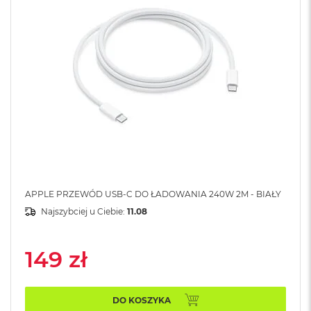
A
i
r
M
4
M
a
c
B
o
o
k
A
i
r
APPLE PRZEWÓD USB-C DO ŁADOWANIA 240W 2M - BIAŁY
M
Najszybciej u Ciebie:
11.08
3
M
149 zł
a
c
B
o
DO KOSZYKA
o