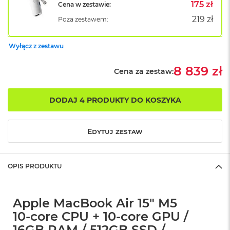
B
175 zł
Cena w zestawie:
o
219 zł
Poza zestawem:
o
k
A
Wyłącz z zestawu
i
r
B
8 839 zł
Cena za zestaw:
ł
ę
k
DODAJ 4 PRODUKTY DO KOSZYKA
i
t
n
Edytuj zestaw
y
M
a
OPIS PRODUKTU
c
B
o
o
Apple MacBook Air 15" M5
k
10‑core CPU + 10‑core GPU /
A
i
16GB RAM / 512GB SSD /