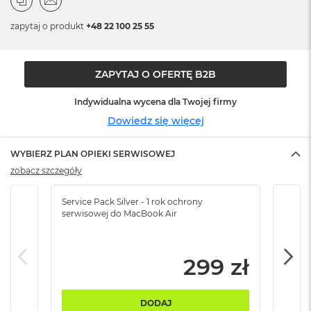
n
o
zapytaj o produkt
+48 22 100 25 55
ś
c
i
d
ZAPYTAJ O OFERTĘ B2B
y
s
Indywidualna wycena dla Twojej firmy
k
u
Dowiedz się więcej
M
WYBIERZ PLAN OPIEKI SERWISOWEJ
a
c
zobacz szczegóły
B
o
Service Pack Silver - 1 rok ochrony
Servi
o
serwisowej do MacBook Air
serw
k
N
e
o
299 zł
2
5
6
DODAJ
G