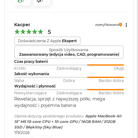
0
0
k
bezpieczeństwo i sprawne działanie.
Atmos, Układ trzech
A
mikrofonów
i
KTO KOCHA IPHONE’A, POKOCHA I MACA
– Mac świetnie
r
dogaduje się z każdym urządzeniem Apple. Razem potrafią
3
Kacper
zweryfikowano
zdziałać cuda. Możesz skopiować coś na iPhonie i wkleić to
2
Moduł Bluetooth
:
Bluetooth 6
5
G
na Macu. Albo odebrać na Macu połączenie FaceTime i
B
Doświadczenie Z Apple:
Ekspert
4
wysłać z niego tekst przez apkę Wiadomości
R
Czytnik kart
NIE
Sposób Użytkowania:
A
Zaawansowany (edycja video, CAD, programowanie)
pamięci
:
M
Czas pracy baterii
W
Krótki
Zadowalający
Długi
e
Jakość wykonania
Karta sieciowa
Wi-Fi 7 (802.11be)
d
Słaba
Dobra
Bardzo dobra
bezprzewodowa
ł
Wydajność i płynność
WLAN
:
u
Wyświetlacz
Niewystarczająca
Zadowalająca
Bardzo dobra
g
Rewelacja, sprzęt z najwyższej półki, mega
p
Wyświetlacz Liquid Retina
wydajność i pojemna bateria
o
Kamera
Kamera 12MP Center Stage z
j
internetowa
:
obsługą funkcji Widok blatu
Opinia dotyczy podobnego produktu:
Apple MacBook Air
Wyświetlacz o przekątnej 15,3 cala z podświetleniem LED, w
e
15" M5 10‑core CPU + 10‑core GPU / 16GB RAM / 512GB
m
1
technologii IPS
SSD / Błękitny (Sky Blue)
n
7/9/2026
Bateria
:
Litowo-polimerowa
o
Rozdzielczość natywna 2880 na 1864 piksele przy 224 pikselach na