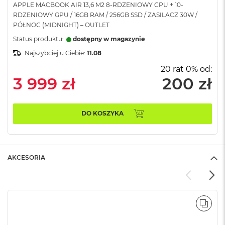
APPLE MACBOOK AIR 13,6 M2 8-RDZENIOWY CPU + 10-
A
RDZENIOWY GPU / 16GB RAM / 256GB SSD / ZASILACZ 30W /
i
PÓŁNOC (MIDNIGHT) – OUTLET
r
Status produktu:
dostępny w magazynie
M
Najszybciej u Ciebie:
11.08
a
c
20 rat 0% od:
B
3 999 zł
200 zł
o
o
k
A
DO KOSZYKA
i
r
M
5
AKCESORIA
M
a
c
B
o
POR
o
k