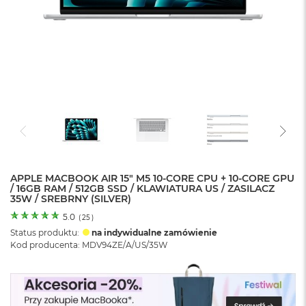
o
l
o
r
u
M
a
c
B
o
o
k
N
e
APPLE MACBOOK AIR 15" M5 10‑CORE CPU + 10‑CORE GPU
/ 16GB RAM / 512GB SSD / KLAWIATURA US / ZASILACZ
o
35W / SREBRNY (SILVER)
C
y
5.0
(
25
)
t
Status produktu:
na indywidualne zamówienie
r
Kod producenta: MDV94ZE/A/US/35W
u
s
o
w
o