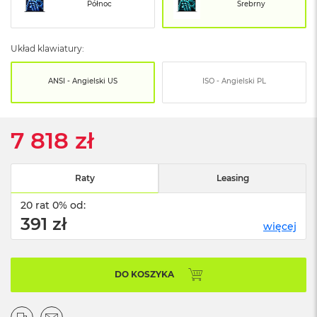
o
Północ
Srebrny
o
k
N
Układ klawiatury:
e
o
S
ANSI - Angielski US
ISO - Angielski PL
r
e
b
r
7 818 zł
n
y
Raty
Leasing
W
e
20 rat 0% od:
d
ł
391 zł
więcej
u
g
p
o
DO KOSZYKA
j
e
m