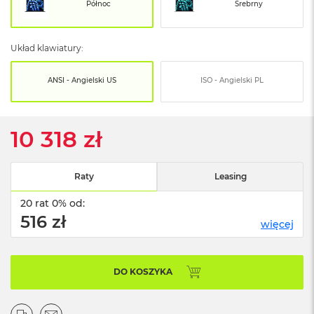
o
Północ
Srebrny
o
k
N
Układ klawiatury:
e
o
S
ANSI - Angielski US
ISO - Angielski PL
r
e
b
r
10 318 zł
n
y
Raty
Leasing
W
e
20 rat 0% od:
d
ł
516 zł
więcej
u
g
p
o
DO KOSZYKA
j
e
m