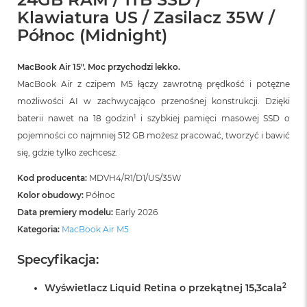
r
Klawiatura US / Zasilacz 35W /
G
w
Północ (Midnight)
i
e
z
MacBook Air 15″. Moc przychodzi lekko.
d
MacBook Air z czipem M5 łączy zawrotną prędkość i potężne
n
możliwości AI w zachwycająco przenośnej konstrukcji. Dzięki
a
s
1
baterii nawet na 18 godzin
i szybkiej pamięci masowej SSD o
z
pojemności co najmniej 512 GB możesz pracować, tworzyć i bawić
a
r
się, gdzie tylko zechcesz.
o
ś
Kod producenta:
MDVH4/R1/D1/US/35W
ć
Kolor obudowy:
Północ
Data premiery modelu:
Early 2026
M
a
Kategoria:
MacBook Air M5
c
B
Specyfikacja:
o
o
2
Wyświetlacz Liquid Retina o przekątnej 15,3cala
k
A