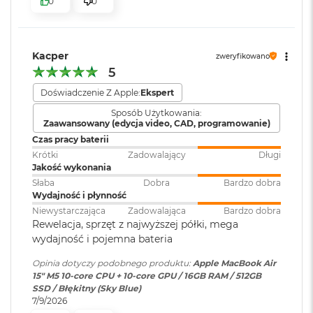
0
0
k
bezpieczeństwo i sprawne działanie.
Atmos, Układ trzech
A
mikrofonów
i
KTO KOCHA IPHONE’A, POKOCHA I MACA
– Mac świetnie
r
dogaduje się z każdym urządzeniem Apple. Razem potrafią
3
Kacper
zweryfikowano
zdziałać cuda. Możesz skopiować coś na iPhonie i wkleić to
2
Moduł Bluetooth
:
Bluetooth 6
5
G
na Macu. Albo odebrać na Macu połączenie FaceTime i
B
Doświadczenie Z Apple:
Ekspert
4
wysłać z niego tekst przez apkę Wiadomości
R
Czytnik kart
NIE
Sposób Użytkowania:
A
Zaawansowany (edycja video, CAD, programowanie)
pamięci
:
M
Czas pracy baterii
W
Krótki
Zadowalający
Długi
e
Jakość wykonania
Karta sieciowa
Wi-Fi 7 (802.11be)
d
Słaba
Dobra
Bardzo dobra
bezprzewodowa
ł
Wydajność i płynność
WLAN
:
u
Wyświetlacz
Niewystarczająca
Zadowalająca
Bardzo dobra
g
Rewelacja, sprzęt z najwyższej półki, mega
p
Wyświetlacz Liquid Retina
wydajność i pojemna bateria
o
Kamera
Kamera 12MP Center Stage z
j
internetowa
:
obsługą funkcji Widok blatu
Opinia dotyczy podobnego produktu:
Apple MacBook Air
Wyświetlacz o przekątnej 15,3 cala z podświetleniem LED, w
e
15" M5 10‑core CPU + 10‑core GPU / 16GB RAM / 512GB
m
1
technologii IPS
SSD / Błękitny (Sky Blue)
n
7/9/2026
Bateria
:
Litowo-polimerowa
o
Rozdzielczość natywna 2880 na 1864 piksele przy 224 pikselach na