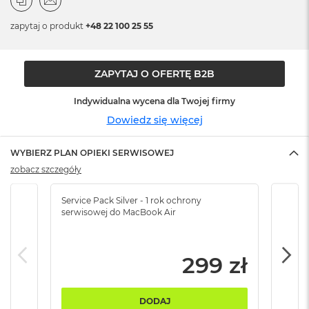
n
o
zapytaj o produkt
+48 22 100 25 55
ś
c
i
d
ZAPYTAJ O OFERTĘ B2B
y
s
Indywidualna wycena dla Twojej firmy
k
u
Dowiedz się więcej
M
WYBIERZ PLAN OPIEKI SERWISOWEJ
a
c
zobacz szczegóły
B
o
Service Pack Silver - 1 rok ochrony
Servi
o
serwisowej do MacBook Air
serw
k
N
e
o
299 zł
2
5
6
DODAJ
G