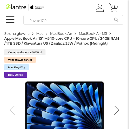
ZALOGUJ
MÓJ 
Apple
SIĘ
Festiwal
Mac
Strona główna
Mac
MacBook Air
MacBook Air M5
M
Apple MacBook Air 15" M5 10‑core CPU + 10‑core GPU / 24GB RAM
a
/ 1TB SSD / Klawiatura US / Zasilacz 35W / Północ (Midnight)
c
B
Cena producenta: 10318 zł
o
W zestawie taniej
o
k
Mac Buy&Try
N
Raty 20x0%
e
o
W
e
d
ł
u
g
k