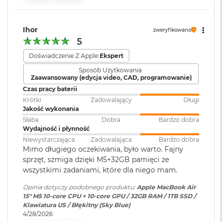
i
Port MagSafe 3
r
Gniazdo słuchawkowe 3,5 mm
1
Zainstalowany
macOS
T
Ihor
Dwa porty Thunderbolt 4 (USB-C) obsługujące:
system operacyjny
:
zweryfikowano
B
5
Ładowanie
M
Doświadczenie Z Apple:
Ekspert
Wersja systemu
macOS Sequoia lub nowszy
a
DisplayPort
Sposób Użytkowania:
operacyjnego
:
c
Zaawansowany (edycja video, CAD, programowanie)
B
Thunderbolt 4 (do 40 Gb/s)
Czas pracy baterii
o
o
Krótki
Zadowalający
Długi
USB 4 (do 40 Gb/s)
Dołączone
Wbudowane aplikacje systemu
k
Jakość wykonania
oprogramowanie
:
macOS
A
Słaba
Dobra
Bardzo dobra
i
Wydajność i płynność
r
Niewystarczająca
Zadowalająca
Bardzo dobra
2
Dodatkowe
Klawiatura z Touch ID, Gładzik
Mimo długiego oczekiwania, było warto. Fajny
T
informacje
:
Force Touch wyczuwający siłę
sprzęt, szmiga dzięki M5+32GB pamięci ze
Obsługa wyświetlaczy
B
nacisku, Czujnik światła
wszystkimi zadaniami, które dla niego mam.
otoczenia
M
Opinia dotyczy podobnego produktu:
Apple MacBook Air
Obsługa maksymalnie dwóch wyświetlaczy zewnętrznych:
a
15" M5 10‑core CPU + 10‑core GPU / 32GB RAM / 1TB SSD /
c
Dwa wyświetlacze o natywnej rozdzielczości do 6K przy 60
Klawiatura US / Błękitny (Sky Blue)
B
Układ klawiatury
:
ANSI - Angielski US
Hz lub 4K przy 144 Hz
4/28/2026
o