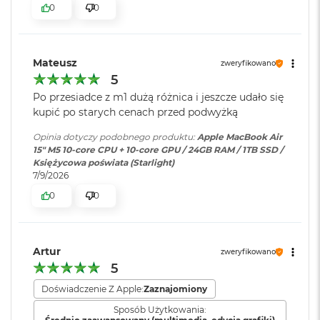
ś
0
0
cal
c
i
Pojemność baterii
:
66,5 Wh
Jasność 500 nitów
d
y
Mateusz
zweryfikowano
Kolory
s
5
k
Szybkie ładowanie
:
Możliwość szybkiego ładowania
Możliwość wyświetlania miliarda kolorów
u
zasilaczem USB-C o mocy 70W
Po przesiadce z m1 dużą różnica i jeszcze udało się
kupić po starych cenach przed podwyżką
Szeroka gama kolorów (P3)
M
a
Opinia dotyczy podobnego produktu:
Apple MacBook Air
Ładowanie i
Dwa porty Thunderbolt 4
Technologia True Tone
c
15" M5 10‑core CPU + 10‑core GPU / 24GB RAM / 1TB SSD /
rozbudowa
:
(USB‑C) obsługujące:
B
Księżycowa poświata (Starlight)
Ładowanie,
DisplayPort
,
o
7/9/2026
Thunderbolt 4 (do 40 Gb/s),
o
0
0
k
USB 4 (do 40 Gb/s)
A
Chip
i
r
Klawiatura
NIE
2
Artur
zweryfikowano
Apple M5
numeryczna
:
5
5
6
Apple M5 (10-rdzeniowy procesor CPU + 10-rdzeniowy procesor
G
Doświadczenie Z Apple:
Zaznajomiony
GPU + 16-rdzeniowy system Neural Engine)
B
Podświetlana
TAK
Sposób Użytkowania: