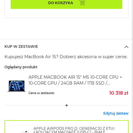
k
DO KOSZYKA
A
i
r
M
2
M
a
KUP W ZESTAWIE
c
Kupujesz MacBook Air 15? Dobierz akcesoria w super cenie.
B
o
Oglądany produkt
o
k
APPLE MACBOOK AIR 15" M5 10‑CORE CPU +
A
10‑CORE GPU / 24GB RAM / 1TB SSD /
i
r
KLAWIATURA US / ZASILACZ 35W / PÓŁNOC
10 318 zł
Cena w zestawie:
1
(MIDNIGHT)
3
M
Edytuj zestaw
a
c
B
APPLE AIRPODS PRO (2. GENERACJI) Z ETUI
o
ŁADUJĄCYM MAGSAFE (USB-C) - BIAŁE