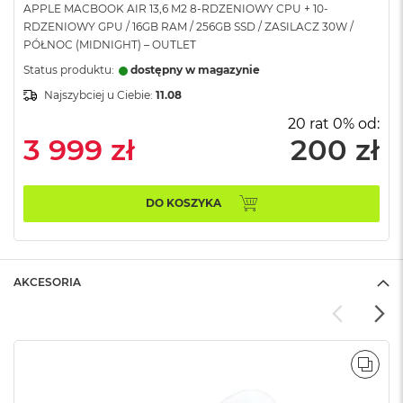
APPLE MACBOOK AIR 13,6 M2 8-RDZENIOWY CPU + 10-
A
RDZENIOWY GPU / 16GB RAM / 256GB SSD / ZASILACZ 30W /
i
PÓŁNOC (MIDNIGHT) – OUTLET
r
Status produktu:
dostępny w magazynie
M
Najszybciej u Ciebie:
11.08
a
c
20 rat 0% od:
B
3 999 zł
200 zł
o
o
k
A
DO KOSZYKA
i
r
M
5
AKCESORIA
M
a
c
B
o
POR
o
k