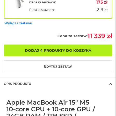
B
175 zł
Cena w zestawie:
o
219 zł
Poza zestawem:
o
k
A
Wyłącz z zestawu
i
r
B
11 339 zł
Cena za zestaw:
ł
ę
k
DODAJ 4 PRODUKTY DO KOSZYKA
i
t
n
Edytuj zestaw
y
M
a
OPIS PRODUKTU
c
B
o
o
Apple MacBook Air 15" M5
k
10‑core CPU + 10‑core GPU /
A
i
24GB RAM / 1TB SSD /