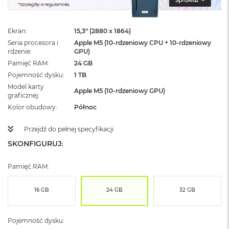
ż
ó
ł
Ekran
15,3" (2880 x 1864)
t
y
Seria procesora i
Apple M5 (10-rdzeniowy CPU + 10-rdzeniowy
rdzenie
GPU)
M
Pamięć RAM
24 GB
a
Pojemność dysku
1 TB
c
Model karty
B
Apple M5 (10-rdzeniowy GPU)
graficznej
o
o
Kolor obudowy
Północ
k
N
Przejdź do pełnej specyfikacji
e
SKONFIGURUJ:
o
S
u
Pamięć RAM:
b
t
e
16 GB
24 GB
32 GB
l
n
y
Pojemność dysku:
R