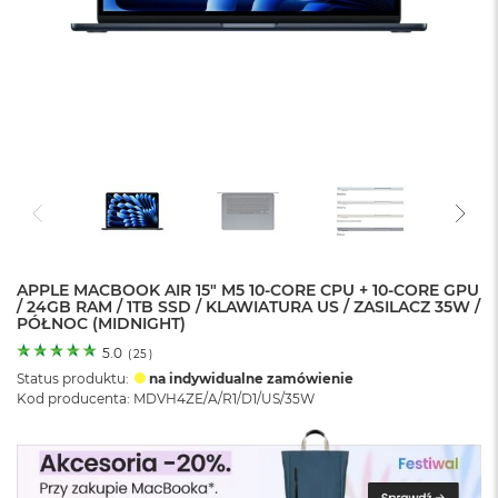
o
l
o
r
u
M
a
c
B
o
o
k
N
e
APPLE MACBOOK AIR 15" M5 10‑CORE CPU + 10‑CORE GPU
/ 24GB RAM / 1TB SSD / KLAWIATURA US / ZASILACZ 35W /
o
PÓŁNOC (MIDNIGHT)
C
y
5.0
(
25
)
t
Status produktu:
na indywidualne zamówienie
r
Kod producenta: MDVH4ZE/A/R1/D1/US/35W
u
s
o
w
o