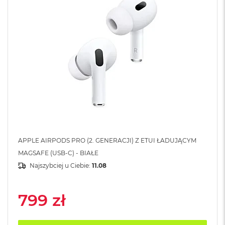
A
i
r
M
4
M
a
c
B
o
o
k
A
i
r
APPLE AIRPODS PRO (2. GENERACJI) Z ETUI ŁADUJĄCYM
M
MAGSAFE (USB-C) - BIAŁE
3
Najszybciej u Ciebie:
11.08
M
a
c
799 zł
B
o
o