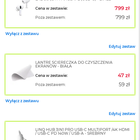
o
799 zł
Cena w zestawie:
k
A
799 zł
Poza zestawem:
i
r
1
Wyłącz z zestawu
5
Edytuj zestaw
W
e
d
LANTRE ŚCIERECZKA DO CZYSZCZENIA
EKRANÓW - BIAŁA
ł
u
47 zł
Cena w zestawie:
g
k
59 zł
Poza zestawem:
o
l
o
Wyłącz z zestawu
r
u
Edytuj zestaw
M
a
LINQ HUB 3IN1 PRO USB-C MULTIPORT /4K HDMI
/ USB-C PD 140W / USB-A - SREBRNY
c