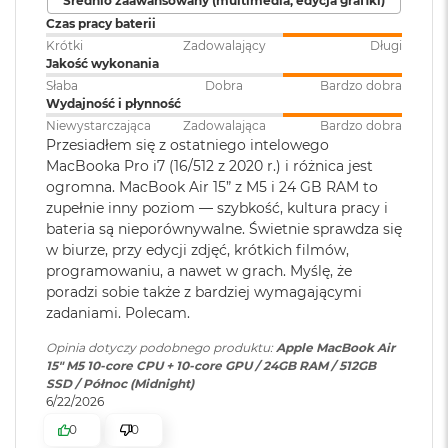
Średnio zaawansowany (multimedia, edycja grafiki)
klawiatura
:
Akceleratory Neural Accelerator
M
Czas pracy baterii
a
Krótki
Zadowalający
Długi
Sprzętowa akceleracja ray tracingu
c
Jakość wykonania
B
Touch ID
:
TAK
153 GB/s przepustowości pamięci
o
Słaba
Dobra
Bardzo dobra
o
Wydajność i płynność
k
Silnik multimedialny
Niewystarczająca
Zadowalająca
Bardzo dobra
Obsługa
Obsługa maks. dwóch
A
Przesiadłem się z ostatniego intelowego
wyświetlaczy
:
wyświetlaczy zewnętrznych do
i
Sprzętowa akceleracja obsługi H.264, HEVC, ProRes i ProRes RAW
MacBooka Pro i7 (16/512 z 2020 r.) i różnica jest
6K przy 60 Hz lub jednego
r
ogromna. MacBook Air 15” z M5 i 24 GB RAM to
wyświetlacza do 8K przy 60 Hz.
5
Silnik dekodowania wideo
zupełnie inny poziom — szybkość, kultura pracy i
1
bateria są nieporównywalne. Świetnie sprawdza się
2
Silnik kodowania wideo
G
w biurze, przy edycji zdjęć, krótkich filmów,
Odtwarzanie wideo
:
Obsługiwane formaty: m.in.
B
programowaniu, a nawet w grach. Myślę, że
Silnik kodujący i dekodujący format ProRes
HEVC,
H.264
, AV1 i ProRes; HDR z
poradzi sobie także z bardziej wymagającymi
Dolby Vision, HDR10 i HLG
M
Dekoder AV1
zadaniami. Polecam.
a
c
Opinia dotyczy podobnego produktu:
Apple MacBook Air
B
Odtwarzanie
Obsługiwane formaty: m.in.
15" M5 10‑core CPU + 10‑core GPU / 24GB RAM / 512GB
o
dźwięku
:
AAC, MP3,
Apple Lossless
,
FLAC
,
SSD / Północ (Midnight)
o
Dolby Digital
, Dolby Digital
6/22/2026
k
Ładowanie i rozbudowa
Plus i Dolby Atmos
A
0
0