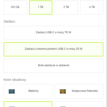
ó
512 GB
1 TB
2 TB
4 TB
ż
M
a
Zasilacz:
c
B
Zasilacz USB‑C o mocy 70 W
o
o
k
N
Zasilacz z dwoma portami USB‑C o mocy 35 W
e
o
I
n
Brak zasilacza w zestawie
d
y
g
Kolor obudowy:
o
M
Błękitny
Księżycowa Poświata
a
c
B