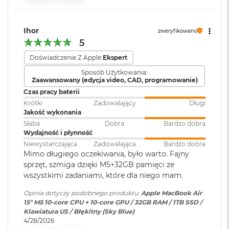
i
Port MagSafe 3
r
Gniazdo słuchawkowe 3,5 mm
1
Zainstalowany
macOS
T
Ihor
Dwa porty Thunderbolt 4 (USB-C) obsługujące:
system operacyjny
:
zweryfikowano
B
5
Ładowanie
M
Doświadczenie Z Apple:
Ekspert
Wersja systemu
macOS Sequoia lub nowszy
a
DisplayPort
Sposób Użytkowania:
operacyjnego
:
c
Zaawansowany (edycja video, CAD, programowanie)
B
Thunderbolt 4 (do 40 Gb/s)
Czas pracy baterii
o
o
Krótki
Zadowalający
Długi
USB 4 (do 40 Gb/s)
Dołączone
Wbudowane aplikacje systemu
k
Jakość wykonania
oprogramowanie
:
macOS
A
Słaba
Dobra
Bardzo dobra
i
Wydajność i płynność
r
Niewystarczająca
Zadowalająca
Bardzo dobra
2
Dodatkowe
Klawiatura z Touch ID, Gładzik
Mimo długiego oczekiwania, było warto. Fajny
T
informacje
:
Force Touch wyczuwający siłę
sprzęt, szmiga dzięki M5+32GB pamięci ze
Obsługa wyświetlaczy
B
nacisku, Czujnik światła
wszystkimi zadaniami, które dla niego mam.
otoczenia
M
Opinia dotyczy podobnego produktu:
Apple MacBook Air
Obsługa maksymalnie dwóch wyświetlaczy zewnętrznych:
a
15" M5 10‑core CPU + 10‑core GPU / 32GB RAM / 1TB SSD /
c
Dwa wyświetlacze o natywnej rozdzielczości do 6K przy 60
Klawiatura US / Błękitny (Sky Blue)
B
Układ klawiatury
:
ANSI - Angielski US
Hz lub 4K przy 144 Hz
4/28/2026
o