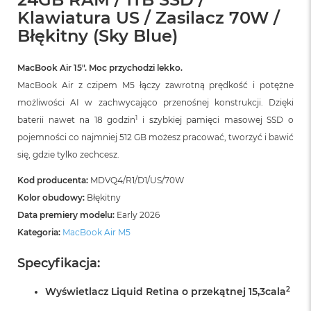
r
Klawiatura US / Zasilacz 70W /
G
w
Błękitny (Sky Blue)
i
e
z
MacBook Air 15″. Moc przychodzi lekko.
d
MacBook Air z czipem M5 łączy zawrotną prędkość i potężne
n
możliwości AI w zachwycająco przenośnej konstrukcji. Dzięki
a
s
1
baterii nawet na 18 godzin
i szybkiej pamięci masowej SSD o
z
pojemności co najmniej 512 GB możesz pracować, tworzyć i bawić
a
r
się, gdzie tylko zechcesz.
o
ś
Kod producenta:
MDVQ4/R1/D1/US/70W
ć
Kolor obudowy:
Błękitny
Data premiery modelu:
Early 2026
M
a
Kategoria:
MacBook Air M5
c
B
Specyfikacja:
o
o
2
Wyświetlacz Liquid Retina o przekątnej 15,3cala
k
A