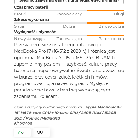
Średnio zaawansowany (multimedia, edycja grafiki)
klawiatura
:
Akceleratory Neural Accelerator
M
Czas pracy baterii
a
Krótki
Zadowalający
Długi
Sprzętowa akceleracja ray tracingu
c
Jakość wykonania
B
Touch ID
:
TAK
153 GB/s przepustowości pamięci
o
Słaba
Dobra
Bardzo dobra
o
Wydajność i płynność
k
Silnik multimedialny
Niewystarczająca
Zadowalająca
Bardzo dobra
Obsługa
Obsługa maks. dwóch
A
Przesiadłem się z ostatniego intelowego
wyświetlaczy
:
wyświetlaczy zewnętrznych do
i
Sprzętowa akceleracja obsługi H.264, HEVC, ProRes i ProRes RAW
MacBooka Pro i7 (16/512 z 2020 r.) i różnica jest
6K przy 60 Hz lub jednego
r
ogromna. MacBook Air 15” z M5 i 24 GB RAM to
wyświetlacza do 8K przy 60 Hz.
5
Silnik dekodowania wideo
zupełnie inny poziom — szybkość, kultura pracy i
1
bateria są nieporównywalne. Świetnie sprawdza się
2
Silnik kodowania wideo
G
w biurze, przy edycji zdjęć, krótkich filmów,
Odtwarzanie wideo
:
Obsługiwane formaty: m.in.
B
programowaniu, a nawet w grach. Myślę, że
Silnik kodujący i dekodujący format ProRes
HEVC,
H.264
, AV1 i ProRes; HDR z
poradzi sobie także z bardziej wymagającymi
Dolby Vision, HDR10 i HLG
M
Dekoder AV1
zadaniami. Polecam.
a
c
Opinia dotyczy podobnego produktu:
Apple MacBook Air
B
Odtwarzanie
Obsługiwane formaty: m.in.
15" M5 10‑core CPU + 10‑core GPU / 24GB RAM / 512GB
o
dźwięku
:
AAC, MP3,
Apple Lossless
,
FLAC
,
SSD / Północ (Midnight)
o
Dolby Digital
, Dolby Digital
6/22/2026
k
Ładowanie i rozbudowa
Plus i Dolby Atmos
A
0
0