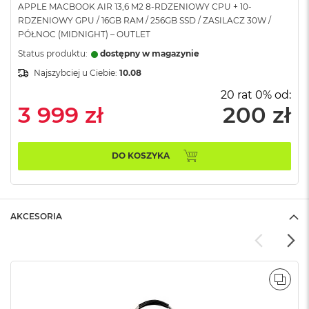
APPLE MACBOOK AIR 13,6 M2 8-RDZENIOWY CPU + 10-
A
RDZENIOWY GPU / 16GB RAM / 256GB SSD / ZASILACZ 30W /
i
PÓŁNOC (MIDNIGHT) – OUTLET
r
Status produktu:
dostępny w magazynie
M
Najszybciej u Ciebie:
10.08
a
c
20 rat 0% od:
B
3 999 zł
200 zł
o
o
k
A
DO KOSZYKA
i
r
M
5
AKCESORIA
M
a
c
B
o
POR
o
k