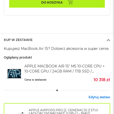
k
DO KOSZYKA
A
i
r
M
2
M
a
KUP W ZESTAWIE
c
Kupujesz MacBook Air 15? Dobierz akcesoria w super cenie.
B
o
Oglądany produkt
o
k
APPLE MACBOOK AIR 15" M5 10‑CORE CPU +
A
10‑CORE GPU / 24GB RAM / 1TB SSD /
i
r
KLAWIATURA US / ZASILACZ 70W / BŁĘKITNY
10 318 zł
Cena w zestawie:
1
(SKY BLUE)
3
M
Edytuj zestaw
a
c
B
APPLE AIRPODS PRO (2. GENERACJI) Z ETUI
o
ŁADUJĄCYM MAGSAFE (USB-C) - BIAŁE