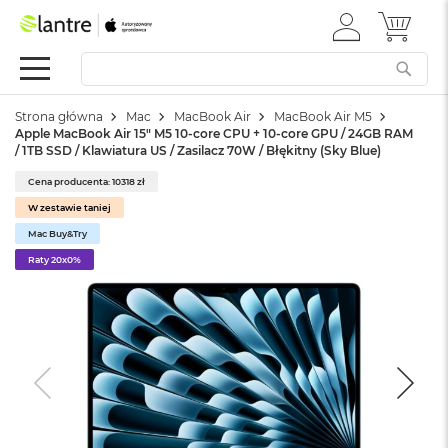
ZALOGUJ
MÓJ 
Apple
SIĘ
Festiwal
Mac
Strona główna
Mac
MacBook Air
MacBook Air M5
M
Apple MacBook Air 15" M5 10‑core CPU + 10‑core GPU / 24GB RAM
a
/ 1TB SSD / Klawiatura US / Zasilacz 70W / Błękitny (Sky Blue)
c
B
Cena producenta: 10318 zł
o
W zestawie taniej
o
k
Mac Buy&Try
N
Raty 20x0%
e
o
W
e
d
ł
u
g
k