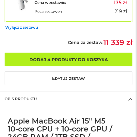
B
175 zł
Cena w zestawie:
o
219 zł
Poza zestawem:
o
k
A
Wyłącz z zestawu
i
r
B
11 339 zł
Cena za zestaw:
ł
ę
k
DODAJ 4 PRODUKTY DO KOSZYKA
i
t
n
Edytuj zestaw
y
M
a
OPIS PRODUKTU
c
B
o
o
Apple MacBook Air 15" M5
k
10‑core CPU + 10‑core GPU /
A
i
24GB RAM / 1TB SSD /