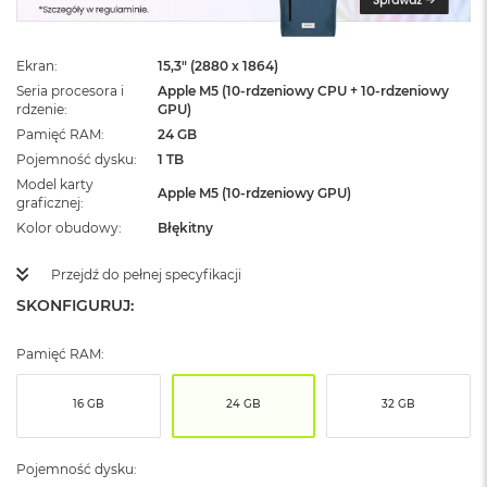
ż
ó
ł
Ekran
15,3" (2880 x 1864)
t
y
Seria procesora i
Apple M5 (10-rdzeniowy CPU + 10-rdzeniowy
rdzenie
GPU)
M
Pamięć RAM
24 GB
a
Pojemność dysku
1 TB
c
Model karty
B
Apple M5 (10-rdzeniowy GPU)
graficznej
o
o
Kolor obudowy
Błękitny
k
N
Przejdź do pełnej specyfikacji
e
SKONFIGURUJ:
o
S
u
Pamięć RAM:
b
t
e
16 GB
24 GB
32 GB
l
n
y
Pojemność dysku:
R