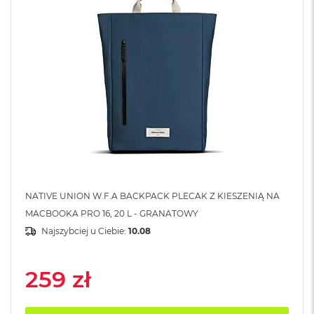
A
i
r
M
4
M
a
c
B
o
o
k
A
i
r
NATIVE UNION W.F.A BACKPACK PLECAK Z KIESZENIĄ NA
M
MACBOOKA PRO 16, 20 L - GRANATOWY
3
Najszybciej u Ciebie:
10.08
M
a
c
259 zł
B
o
o