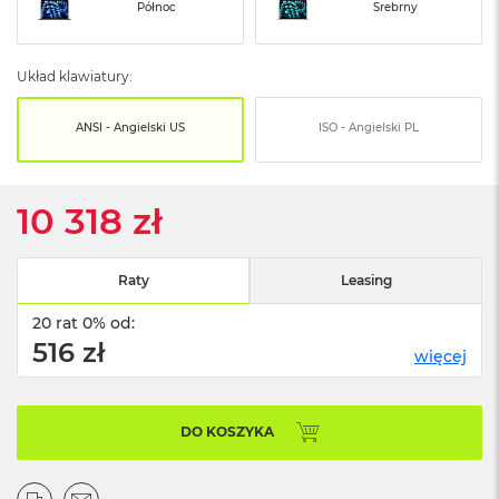
o
Północ
Srebrny
o
k
N
Układ klawiatury:
e
o
S
ANSI - Angielski US
ISO - Angielski PL
r
e
b
r
10 318 zł
n
y
Raty
Leasing
W
e
20 rat 0% od:
d
ł
516 zł
więcej
u
g
p
o
DO KOSZYKA
j
e
m