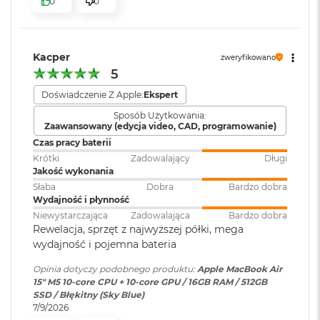
0
0
k
bezpieczeństwo i sprawne działanie.
Atmos, Układ trzech
A
mikrofonów
i
KTO KOCHA IPHONE’A, POKOCHA I MACA
– Mac świetnie
r
dogaduje się z każdym urządzeniem Apple. Razem potrafią
3
Kacper
zweryfikowano
zdziałać cuda. Możesz skopiować coś na iPhonie i wkleić to
2
Moduł Bluetooth
:
Bluetooth 6
5
G
na Macu. Albo odebrać na Macu połączenie FaceTime i
B
Doświadczenie Z Apple:
Ekspert
4
wysłać z niego tekst przez apkę Wiadomości
R
Czytnik kart
NIE
Sposób Użytkowania:
A
Zaawansowany (edycja video, CAD, programowanie)
pamięci
:
M
Czas pracy baterii
W
Krótki
Zadowalający
Długi
e
Jakość wykonania
Karta sieciowa
Wi-Fi 7 (802.11be)
d
Słaba
Dobra
Bardzo dobra
bezprzewodowa
ł
Wydajność i płynność
WLAN
:
u
Wyświetlacz
Niewystarczająca
Zadowalająca
Bardzo dobra
g
Rewelacja, sprzęt z najwyższej półki, mega
p
Wyświetlacz Liquid Retina
wydajność i pojemna bateria
o
Kamera
Kamera 12MP Center Stage z
j
internetowa
:
obsługą funkcji Widok blatu
Opinia dotyczy podobnego produktu:
Apple MacBook Air
Wyświetlacz o przekątnej 15,3 cala z podświetleniem LED, w
e
15" M5 10‑core CPU + 10‑core GPU / 16GB RAM / 512GB
m
1
technologii IPS
SSD / Błękitny (Sky Blue)
n
7/9/2026
Bateria
:
Litowo-polimerowa
o
Rozdzielczość natywna 2880 na 1864 piksele przy 224 pikselach na