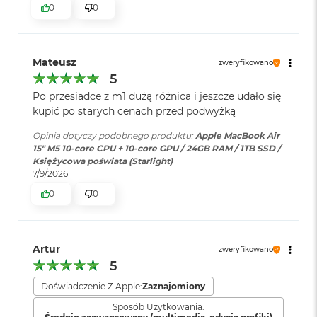
ś
0
0
cal
c
i
Pojemność baterii
:
66,5 Wh
Jasność 500 nitów
d
y
Mateusz
zweryfikowano
Kolory
s
5
k
Szybkie ładowanie
:
Możliwość szybkiego ładowania
Możliwość wyświetlania miliarda kolorów
u
zasilaczem USB-C o mocy 70W
Po przesiadce z m1 dużą różnica i jeszcze udało się
kupić po starych cenach przed podwyżką
Szeroka gama kolorów (P3)
M
a
Opinia dotyczy podobnego produktu:
Apple MacBook Air
Ładowanie i
Dwa porty Thunderbolt 4
Technologia True Tone
c
15" M5 10‑core CPU + 10‑core GPU / 24GB RAM / 1TB SSD /
rozbudowa
:
(USB‑C) obsługujące:
B
Księżycowa poświata (Starlight)
Ładowanie,
DisplayPort
,
o
7/9/2026
Thunderbolt 4 (do 40 Gb/s),
o
0
0
k
USB 4 (do 40 Gb/s)
A
Chip
i
r
Klawiatura
NIE
2
Artur
zweryfikowano
Apple M5
numeryczna
:
5
5
6
Apple M5 (10-rdzeniowy procesor CPU + 10-rdzeniowy procesor
G
Doświadczenie Z Apple:
Zaznajomiony
GPU + 16-rdzeniowy system Neural Engine)
B
Podświetlana
TAK
Sposób Użytkowania: