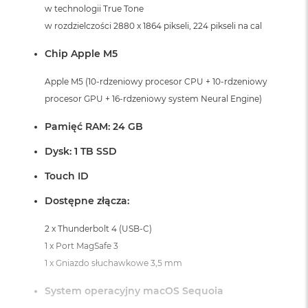
i
w technologii True Tone
r
w rozdzielczości 2880 x 1864 pikseli, 224 pikseli na cal
K
s
Chip Apple M5
i
ę
ż
Apple M5 (10-rdzeniowy procesor CPU + 10-rdzeniowy
y
procesor GPU + 16-rdzeniowy system Neural Engine)
c
o
Pamięć RAM: 24 GB
w
a
Dysk: 1 TB SSD
P
o
Touch ID
ś
w
Dostępne złącza:
i
a
2 x Thunderbolt 4 (USB-C)
t
a
1 x Port MagSafe 3
1 x Gniazdo słuchawkowe 3,5 mm
M
a
System operacyjny macOS Sequoia
c
B