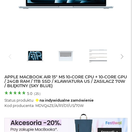
o
l
o
r
u
M
a
c
B
o
o
k
N
e
APPLE MACBOOK AIR 15" M5 10‑CORE CPU + 10‑CORE GPU
/ 24GB RAM / 1TB SSD / KLAWIATURA US / ZASILACZ 70W
o
/ BŁĘKITNY (SKY BLUE)
C
y
5.0
(
25
)
t
Status produktu:
na indywidualne zamówienie
r
Kod producenta: MDVQ4ZE/A/R1/D1/US/70W
u
s
o
w
o