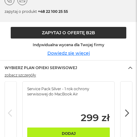
n
o
zapytaj o produkt
+48 22 100 25 55
ś
c
i
d
ZAPYTAJ O OFERTĘ B2B
y
s
Indywidualna wycena dla Twojej firmy
k
u
Dowiedz się więcej
M
WYBIERZ PLAN OPIEKI SERWISOWEJ
a
c
zobacz szczegóły
B
o
Service Pack Silver - 1 rok ochrony
Servi
o
serwisowej do MacBook Air
serw
k
N
e
o
299 zł
2
5
6
DODAJ
G