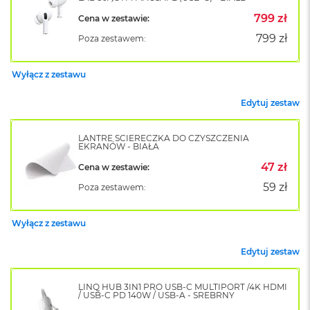
o
799 zł
Cena w zestawie:
k
A
799 zł
Poza zestawem:
i
r
1
Wyłącz z zestawu
5
Edytuj zestaw
W
e
d
LANTRE ŚCIERECZKA DO CZYSZCZENIA
EKRANÓW - BIAŁA
ł
u
47 zł
Cena w zestawie:
g
k
59 zł
Poza zestawem:
o
l
o
Wyłącz z zestawu
r
u
Edytuj zestaw
M
a
LINQ HUB 3IN1 PRO USB-C MULTIPORT /4K HDMI
/ USB-C PD 140W / USB-A - SREBRNY
c