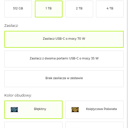
ó
512 GB
1 TB
2 TB
4 TB
ż
M
a
Zasilacz:
c
B
Zasilacz USB‑C o mocy 70 W
o
o
k
N
Zasilacz z dwoma portami USB‑C o mocy 35 W
e
o
I
n
Brak zasilacza w zestawie
d
y
g
Kolor obudowy:
o
M
Błękitny
Księżycowa Poświata
a
c
B