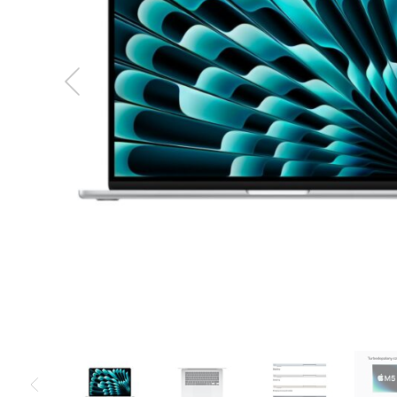
MacBook
Neo
Indygo
MacBook
Neo
Srebrny
Według
pojemności
dysku
MacBook
Neo
256GB
MacBook
Neo
512GB
MacBook
Air
MacBook