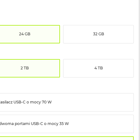
24 GB
32 GB
2 TB
4 TB
asilacz USB‑C o mocy 70 W
z dwoma portami USB‑C o mocy 35 W