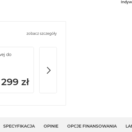
Indyw
zobacz szczegóły
wej do
Service Pack Gold - 2 lata ochrony serwi
MacBook Air
299 zł
SPECYFIKACJA
OPINIE
OPCJE FINANSOWANIA
LA