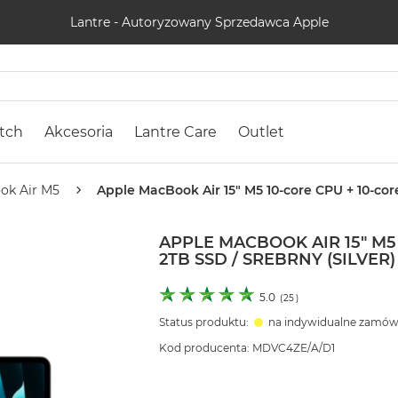
Lantre - Autoryzowany Sprzedawca Apple
tch
Akcesoria
Lantre Care
Outlet
ok Air M5
Apple MacBook Air 15" M5 10‑core CPU + 10‑cor
APPLE MACBOOK AIR 15" M5 
2TB SSD / SREBRNY (SILVER)
5.0
(
25
)
Status produktu:
na indywidualne zamów
Kod producenta: MDVC4ZE/A/D1