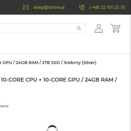
sklep@lantre.pl
(+48) 22 100 25 55
ZALOGUJ
MÓJ 
SIĘ
e GPU / 24GB RAM / 2TB SSD / Srebrny (Silver)
10‑CORE CPU + 10‑CORE GPU / 24GB RAM /
ienie