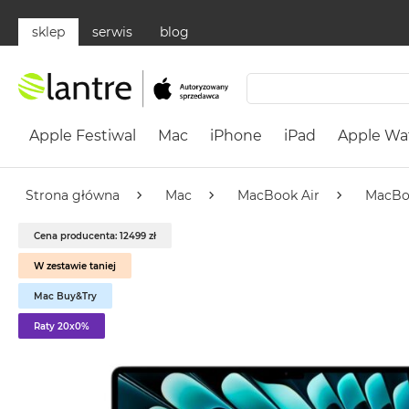
sklep
serwis
blog
Apple
Festiwal
Apple Festiwal
Mac
iPhone
iPad
Apple Wa
Mac
MacBook
Neo
Strona główna
Mac
MacBook Air
MacBo
Według
Cena producenta: 12499 zł
koloru
MacBook
W zestawie taniej
Neo
Mac Buy&Try
Cytrusowożółty
Raty 20x0%
MacBook
Neo
Subtelny
Róż