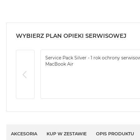
MacBook
Air
32GB
RAM
WYBIERZ PLAN OPIEKI SERWISOWEJ
Według
pojemności
dysku
Service Pack Silver - 1 rok ochrony serwiso
MacBook
MacBook Air
Air
256GB
MacBook
Air
512GB
MacBook
Air
1TB
MacBook
AKCESORIA
KUP W ZESTAWIE
OPIS PRODUKTU
Air