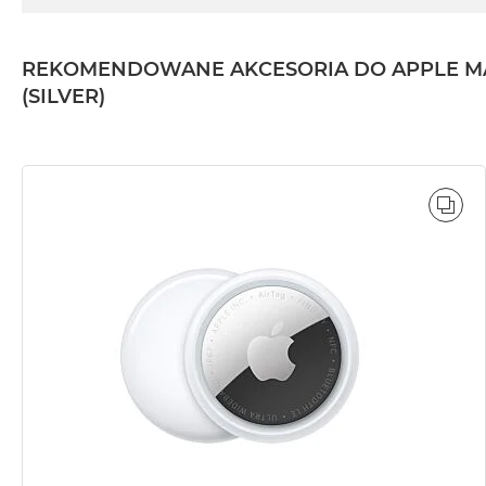
2TB
MacBook
REKOMENDOWANE AKCESORIA DO APPLE MACBO
Air
4TB
(SILVER)
MacBook
Pro
MacBook
Pro
POR
14
MacBook
Pro
16
Według
koloru
MacBook
Pro
Gwiezdna
Czerń