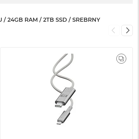
/ 24GB RAM / 2TB SSD / SREBRNY
WNAJ
PORÓ