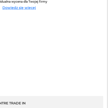
idualna wycena dla Twojej firmy
Dowiedz się więcej
sowej do
Service Pack Platinum - 3 lata ochrony
MacBook Air
399 zł
NTRE TRADE IN