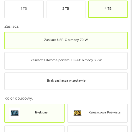
ó
1 TB
2 TB
4 TB
ż
M
a
Zasilacz:
c
B
Zasilacz USB‑C o mocy 70 W
o
o
k
N
Zasilacz z dwoma portami USB‑C o mocy 35 W
e
o
I
n
Brak zasilacza w zestawie
d
y
g
Kolor obudowy:
o
M
Błękitny
Księżycowa Poświata
a
c
B