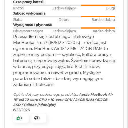
Touch ID
:
TAK
Czas pracy baterii
M
Sprzętowa akceleracja ray tracingu
Krótki
Zadowalający
Długi
a
Jakość wykonania
c
153 GB/s przepustowości pamięci
B
Obsługa
Obsługa maks. dwóch
Słaba
Dobra
Bardzo dobra
o
wyświetlaczy
:
wyświetlaczy zewnętrznych do
Wydajność i płynność
Silnik multimedialny
o
6K przy 60 Hz lub jednego
Niewystarczająca
Zadowalająca
Bardzo dobra
k
wyświetlacza do 8K przy 60 Hz.
Przesiadłem się z ostatniego intelowego
Sprzętowa akceleracja obsługi H.264, HEVC, ProRes i ProRes RAW
A
MacBooka Pro i7 (16/512 z 2020 r.) i różnica jest
i
ogromna. MacBook Air 15” z M5 i 24 GB RAM to
Silnik dekodowania wideo
r
zupełnie inny poziom — szybkość, kultura pracy i
Odtwarzanie wideo
:
Obsługiwane formaty: m.in.
5
1
Silnik kodowania wideo
bateria są nieporównywalne. Świetnie sprawdza się
HEVC,
H.264
, AV1 i ProRes; HDR z
2
Dolby Vision, HDR10 i HLG
w biurze, przy edycji zdjęć, krótkich filmów,
G
Silnik kodujący i dekodujący format ProRes
programowaniu, a nawet w grach. Myślę, że
B
poradzi sobie także z bardziej wymagającymi
Dekoder AV1
zadaniami. Polecam.
Odtwarzanie
Obsługiwane formaty: m.in.
M
dźwięku
:
AAC, MP3,
Apple Lossless
,
FLAC
,
a
Opinia dotyczy podobnego produktu:
Apple MacBook Air
Dolby Digital
, Dolby Digital
c
15" M5 10‑core CPU + 10‑core GPU / 24GB RAM / 512GB
B
Plus i Dolby Atmos
SSD / Północ (Midnight)
o
6/22/2026
Ładowanie i rozbudowa
o
k
0
0
Zainstalowany
macOS
A
Port MagSafe 3
system operacyjny
: