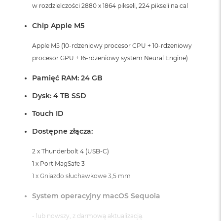
i
w rozdzielczości 2880 x 1864 pikseli, 224 pikseli na cal
r
K
Chip Apple M5
s
i
Apple M5 (10-rdzeniowy procesor CPU + 10-rdzeniowy
ę
procesor GPU + 16-rdzeniowy system Neural Engine)
ż
y
c
Pamięć RAM: 24 GB
o
w
Dysk: 4 TB SSD
a
P
Touch ID
o
ś
Dostępne złącza:
w
i
2 x Thunderbolt 4 (USB-C)
a
1 x Port MagSafe 3
t
a
1 x Gniazdo słuchawkowe 3,5 mm
M
System operacyjny macOS Sequoia
a
c
- lub nowszy, z darmową aktualizacją.
B