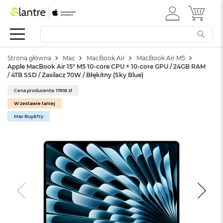
ZALOGUJ
MÓJ 
Apple
SIĘ
Festiwal
Mac
Strona główna
Mac
MacBook Air
MacBook Air M5
M
Apple MacBook Air 15" M5 10‑core CPU + 10‑core GPU / 24GB RAM
a
/ 4TB SSD / Zasilacz 70W / Błękitny (Sky Blue)
c
B
Cena producenta: 17818 zł
o
W zestawie taniej
o
k
Mac Buy&Try
N
e
o
W
e
d
ł
u
g
k