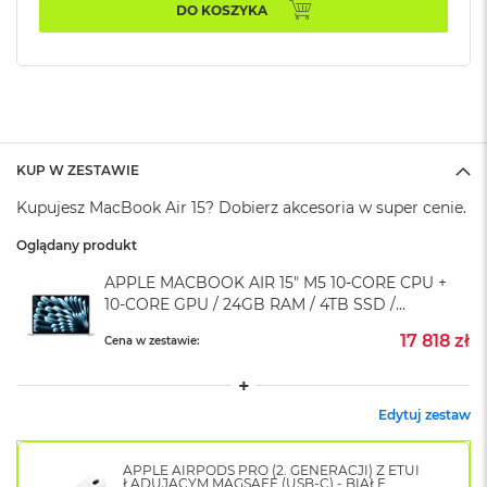
k
DO KOSZYKA
A
i
r
M
2
M
a
KUP W ZESTAWIE
c
Kupujesz MacBook Air 15? Dobierz akcesoria w super cenie.
B
o
Oglądany produkt
o
k
APPLE MACBOOK AIR 15" M5 10‑CORE CPU +
A
10‑CORE GPU / 24GB RAM / 4TB SSD /
i
r
ZASILACZ 70W / BŁĘKITNY (SKY BLUE)
17 818 zł
Cena w zestawie:
1
3
M
Edytuj zestaw
a
c
B
APPLE AIRPODS PRO (2. GENERACJI) Z ETUI
o
ŁADUJĄCYM MAGSAFE (USB-C) - BIAŁE