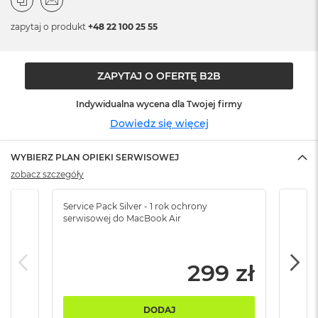
n
o
zapytaj o produkt
+48 22 100 25 55
ś
c
i
d
ZAPYTAJ O OFERTĘ B2B
y
s
Indywidualna wycena dla Twojej firmy
k
u
Dowiedz się więcej
M
WYBIERZ PLAN OPIEKI SERWISOWEJ
a
c
zobacz szczegóły
B
o
Service Pack Silver - 1 rok ochrony
Servi
o
serwisowej do MacBook Air
serw
k
N
e
o
299 zł
2
5
6
DODAJ
G