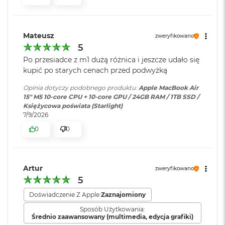
ś
c
Jasność 500 nitów
i
Szybkie ładowanie
:
Możliwość szybkiego ładowania
d
Kolory
zasilaczem USB-C o mocy 70W
Mateusz
zweryfikowano
y
5
s
Możliwość wyświetlania miliarda kolorów
k
Po przesiadce z m1 dużą różnica i jeszcze udało się
u
Ładowanie i
Dwa porty Thunderbolt 4
kupić po starych cenach przed podwyżką
Szeroka gama kolorów (P3)
rozbudowa
:
(USB‑C) obsługujące:
M
Ładowanie,
DisplayPort
,
Opinia dotyczy podobnego produktu:
Apple MacBook Air
Technologia True Tone
a
15" M5 10‑core CPU + 10‑core GPU / 24GB RAM / 1TB SSD /
Thunderbolt 4 (do 40 Gb/s),
c
Księżycowa poświata (Starlight)
USB 4 (do 40 Gb/s)
B
7/9/2026
o
0
0
o
k
Klawiatura
NIE
Chip
A
numeryczna
:
i
r
Apple M5
Artur
zweryfikowano
2
5
Podświetlana
TAK
5
Apple M5 (10-rdzeniowy procesor CPU + 10-rdzeniowy procesor
klawiatura
:
6
Doświadczenie Z Apple:
Zaznajomiony
GPU + 16-rdzeniowy system Neural Engine)
G
Sposób Użytkowania:
B
Średnio zaawansowany (multimedia, edycja grafiki)
Akceleratory Neural Accelerator