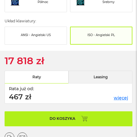
o
Północ
Srebrny
o
k
N
Układ klawiatury:
e
o
S
ANSI - Angielski US
ISO - Angielski PL
r
e
b
r
17 818 zł
n
y
Raty
Leasing
W
e
Rata już od:
d
ł
467 zł
więcej
u
g
p
o
DO KOSZYKA
j
e
m