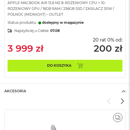
APPLE MACBOOK AIR 13,6 M2 8-RDZENIOWY CPU + 10-
A
RDZENIOWY GPU / 16GB RAM / 256GB SSD / ZASILACZ 30W /
i
PÓŁNOC (MIDNIGHT) – OUTLET
r
Status produktu:
dostępny w magazynie
M
Najszybciej u Ciebie:
07.08
a
c
20 rat 0% od:
B
3 999 zł
200 zł
o
o
k
A
DO KOSZYKA
i
r
M
5
AKCESORIA
M
a
c
B
o
POR
o
k