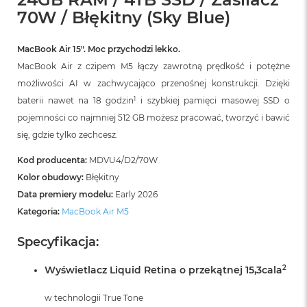
r
70W / Błękitny (Sky Blue)
G
w
i
MacBook Air 15″. Moc przychodzi lekko.
e
z
MacBook Air z czipem M5 łączy zawrotną prędkość i potężne
d
możliwości AI w zachwycająco przenośnej konstrukcji. Dzięki
n
1
baterii nawet na 18 godzin
i szybkiej pamięci masowej SSD o
a
s
pojemności co najmniej 512 GB możesz pracować, tworzyć i bawić
z
się, gdzie tylko zechcesz.
a
r
Kod producenta:
MDVU4/D2/70W
o
ś
Kolor obudowy:
Błękitny
ć
Data premiery modelu:
Early 2026
Kategoria:
MacBook Air M5
M
a
Specyfikacja:
c
B
o
2
Wyświetlacz Liquid Retina o przekątnej 15,3cala
o
k
w technologii True Tone
A