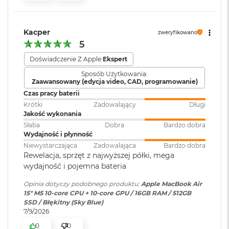
k
KTO KOCHA IPHONE’A, POKOCHA I MACA
– Mac świetnie
A
Moduł Bluetooth
:
Bluetooth 6
i
dogaduje się z każdym urządzeniem Apple. Razem potrafią
r
Kacper
zweryfikowano
zdziałać cuda. Możesz skopiować coś na iPhonie i wkleić to
3
5
na Macu. Albo odebrać na Macu połączenie FaceTime i
2
Czytnik kart
NIE
G
pamięci
:
Doświadczenie Z Apple:
Ekspert
4
wysłać z niego tekst przez apkę Wiadomości
B
Sposób Użytkowania:
R
Zaawansowany (edycja video, CAD, programowanie)
A
Karta sieciowa
Wi-Fi 7 (802.11be)
Czas pracy baterii
M
bezprzewodowa
Krótki
Zadowalający
Długi
WLAN
:
W
Jakość wykonania
e
Słaba
Dobra
Bardzo dobra
d
Wydajność i płynność
Wyświetlacz
ł
Kamera
Kamera 12MP Center Stage z
Niewystarczająca
Zadowalająca
Bardzo dobra
u
Rewelacja, sprzęt z najwyższej półki, mega
internetowa
:
obsługą funkcji Widok blatu
g
Wyświetlacz Liquid Retina
wydajność i pojemna bateria
p
o
Wyświetlacz o przekątnej 15,3 cala z podświetleniem LED, w
Opinia dotyczy podobnego produktu:
Apple MacBook Air
j
Bateria
:
Litowo-polimerowa
1
technologii IPS
15" M5 10‑core CPU + 10‑core GPU / 16GB RAM / 512GB
e
SSD / Błękitny (Sky Blue)
m
Rozdzielczość natywna 2880 na 1864 piksele przy 224 pikselach na
7/9/2026
n
Pojemność baterii
:
66,5 Wh
o
cal
0
0