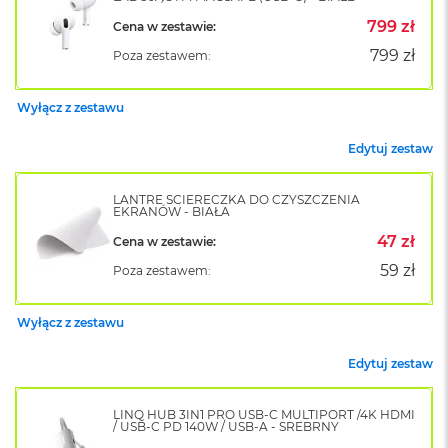
o
799 zł
Cena w zestawie:
k
A
799 zł
Poza zestawem:
i
r
1
Wyłącz z zestawu
5
Edytuj zestaw
W
e
d
LANTRE ŚCIERECZKA DO CZYSZCZENIA
EKRANÓW - BIAŁA
ł
u
47 zł
Cena w zestawie:
g
k
59 zł
Poza zestawem:
o
l
o
Wyłącz z zestawu
r
u
Edytuj zestaw
M
a
LINQ HUB 3IN1 PRO USB-C MULTIPORT /4K HDMI
/ USB-C PD 140W / USB-A - SREBRNY
c