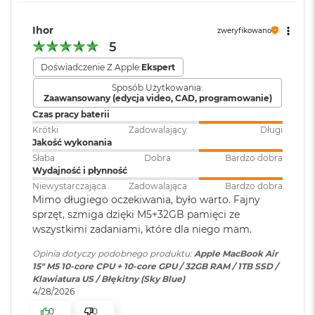
i
Gniazdo słuchawkowe 3,5 mm
r
Dwa porty Thunderbolt 4 (USB-C) obsługujące:
1
Ihor
zweryfikowano
T
Wersja systemu
macOS Sequoia lub nowszy
5
Ładowanie
B
operacyjnego
:
Doświadczenie Z Apple:
Ekspert
DisplayPort
M
Sposób Użytkowania:
a
Zaawansowany (edycja video, CAD, programowanie)
Dołączone
Thunderbolt 4 (do 40 Gb/s)
Wbudowane aplikacje systemu
c
B
Czas pracy baterii
oprogramowanie
:
macOS
o
USB 4 (do 40 Gb/s)
Krótki
Zadowalający
Długi
o
Jakość wykonania
k
Słaba
Dobra
Bardzo dobra
Dodatkowe
Klawiatura z Touch ID, Gładzik
A
Wydajność i płynność
informacje
:
Force Touch wyczuwający siłę
i
Niewystarczająca
Zadowalająca
Bardzo dobra
nacisku, Czujnik światła
r
Mimo długiego oczekiwania, było warto. Fajny
2
otoczenia
Obsługa wyświetlaczy
sprzęt, szmiga dzięki M5+32GB pamięci ze
T
B
wszystkimi zadaniami, które dla niego mam.
Obsługa maksymalnie dwóch wyświetlaczy zewnętrznych:
Układ klawiatury
:
ISO - Angielski PL
Opinia dotyczy podobnego produktu:
Apple MacBook Air
M
15" M5 10‑core CPU + 10‑core GPU / 32GB RAM / 1TB SSD /
Dwa wyświetlacze o natywnej rozdzielczości do 6K przy 60
a
Klawiatura US / Błękitny (Sky Blue)
c
Hz lub 4K przy 144 Hz
4/28/2026
B
Materiał wykonania
:
Aluminium
Jeden wyświetlacz o natywnej rozdzielczości do 8K przy 60
o
0
0