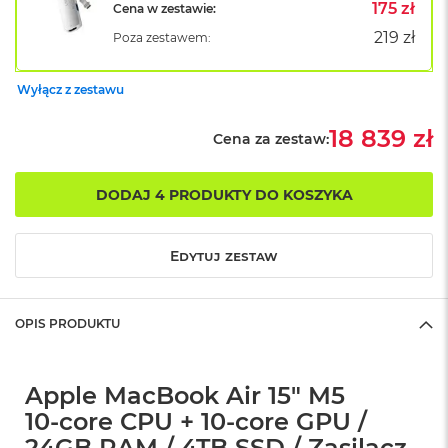
B
175 zł
Cena w zestawie:
o
219 zł
Poza zestawem:
o
k
A
Wyłącz z zestawu
i
r
B
18 839 zł
Cena za zestaw:
ł
ę
k
DODAJ 4 PRODUKTY DO KOSZYKA
i
t
n
Edytuj zestaw
y
M
a
OPIS PRODUKTU
c
B
o
o
Apple MacBook Air 15" M5
k
10‑core CPU + 10‑core GPU /
A
i
24GB RAM / 4TB SSD / Zasilacz