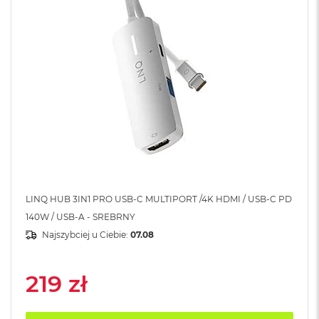
A
i
r
M
4
M
a
c
B
o
o
k
A
i
r
LINQ HUB 3IN1 PRO USB-C MULTIPORT /4K HDMI / USB-C PD
M
140W / USB-A - SREBRNY
3
Najszybciej u Ciebie:
07.08
M
a
c
219 zł
B
o
o