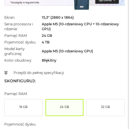
ż
ó
ł
Ekran
15,3" (2880 x 1864)
t
y
Seria procesora i
Apple M5 (10-rdzeniowy CPU + 10-rdzeniowy
rdzenie
GPU)
M
Pamięć RAM
24 GB
a
Pojemność dysku
4 TB
c
Model karty
B
Apple M5 (10-rdzeniowy GPU)
graficznej
o
o
Kolor obudowy
Błękitny
k
N
Przejdź do pełnej specyfikacji
e
SKONFIGURUJ:
o
S
u
Pamięć RAM:
b
t
e
16 GB
24 GB
32 GB
l
n
y
Pojemność dysku:
R