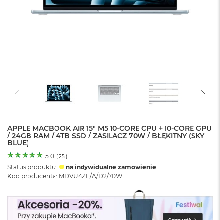
o
l
o
r
u
M
a
c
B
o
o
k
N
e
APPLE MACBOOK AIR 15" M5 10‑CORE CPU + 10‑CORE GPU
/ 24GB RAM / 4TB SSD / ZASILACZ 70W / BŁĘKITNY (SKY
o
BLUE)
C
y
5.0
(
25
)
t
Status produktu:
na indywidualne zamówienie
r
Kod producenta: MDVU4ZE/A/D2/70W
u
s
o
w
o