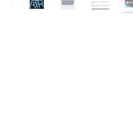
Air
M5
MacBook
Air
M4
MacBook
Air
M3
MacBook
Air
M2
MacBook
Air
13
MacBook
Air
15