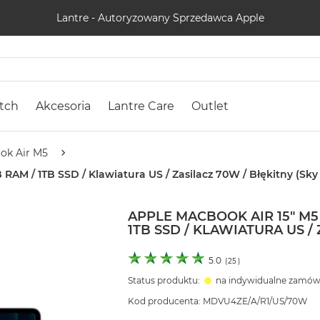
Lantre - Autoryzowany Sprzedawca Apple
tch
Akcesoria
Lantre Care
Outlet
ok Air M5
 RAM / 1TB SSD / Klawiatura US / Zasilacz 70W / Błękitny (Sky
APPLE MACBOOK AIR 15" M5 
1TB SSD / KLAWIATURA US /
5.0
(
25
)
Status produktu:
na indywidualne zamów
Kod producenta: MDVU4ZE/A/R1/US/70W