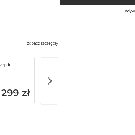
Indyw
zobacz szczegóły
wej do
Service Pack Gold - 2 lata ochrony serwi
MacBook Air
299 zł