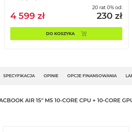
20 rat 0% od:
4 599 zł
230 zł
DO KOSZYKA
SPECYFIKACJA
OPINIE
OPCJE FINANSOWANIA
LA
OK AIR 15" M5 10‑CORE CPU + 10‑CORE GPU /