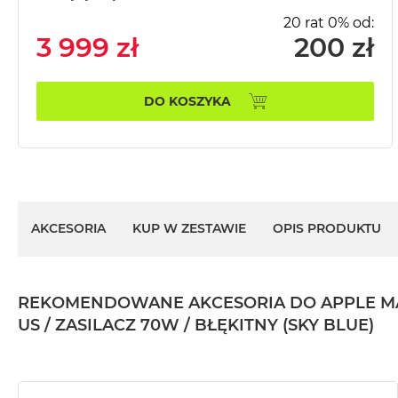
MacBook
20 rat 0% od:
Pro
3 999 zł
200 zł
Gwiezdna
szarość
DO KOSZYKA
MacBook
Pro
Srebrny
Według
pamięci
RAM
AKCESORIA
KUP W ZESTAWIE
OPIS PRODUKTU
MacBook
Pro
8GB
RAM
REKOMENDOWANE AKCESORIA DO APPLE MACBO
MacBook
US / ZASILACZ 70W / BŁĘKITNY (SKY BLUE)
Pro
16GB
RAM