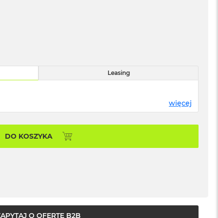
Leasing
więcej
DO KOSZYKA
ZAPYTAJ O OFERTĘ B2B