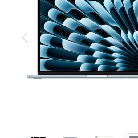
MacBook
Neo
Indygo
MacBook
Neo
Srebrny
Według
pojemności
dysku
MacBook
Neo
256GB
MacBook
Neo
512GB
MacBook
Air
MacBook