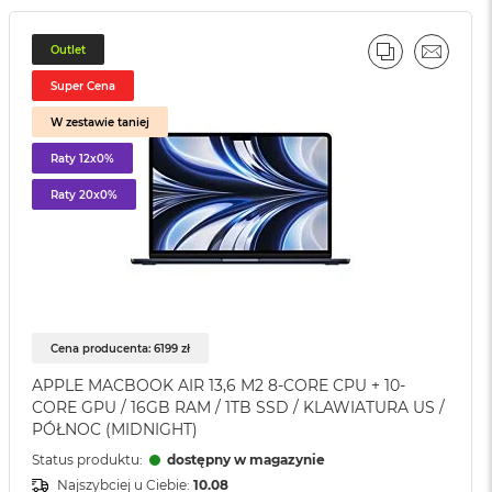
Outlet
J
PORÓWNAJ
EMAIL
Super Cena
W zestawie taniej
Raty 12x0%
Raty 20x0%
Cena producenta: 6199 zł
APPLE MACBOOK AIR 13,6 M2 8-CORE CPU + 10-
CORE GPU / 16GB RAM / 1TB SSD / KLAWIATURA US /
PÓŁNOC (MIDNIGHT)
Status produktu:
dostępny w magazynie
Najszybciej u Ciebie:
10.08