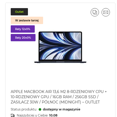
2TB
MacBook
Outlet
PORÓWNA
EMAI
Air
W zestawie taniej
4TB
Raty 12x0%
MacBook
Pro
Raty 20x0%
MacBook
Pro
14
MacBook
Pro
16
Według
koloru
APPLE MACBOOK AIR 13,6 M2 8-RDZENIOWY CPU +
MacBook
10-RDZENIOWY GPU / 16GB RAM / 256GB SSD /
Pro
ZASILACZ 30W / PÓŁNOC (MIDNIGHT) – OUTLET
Gwiezdna
Status produktu:
dostępny w magazynie
Czerń
Najszybciej u Ciebie:
10.08