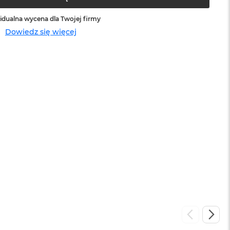
idualna wycena dla Twojej firmy
Dowiedz się więcej
sowej do
Service Pack Platinum - 3 lata ochrony
MacBook Air
399 zł