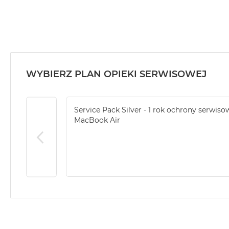
MacBook
Air
32GB
RAM
Według
pojemności
WYBIERZ PLAN OPIEKI SERWISOWEJ
dysku
MacBook
Air
Service Pack Silver - 1 rok ochrony serwiso
256GB
MacBook Air
MacBook
Air
512GB
MacBook
Air
1TB
MacBook
Air