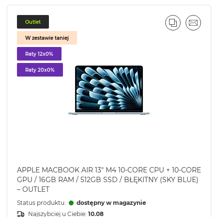
Outlet
J
L
PORÓWNA
EMAIL
W zestawie taniej
Raty 12x0%
Raty 20x0%
APPLE MACBOOK AIR 13" M4 10-CORE CPU + 10-CORE
GPU / 16GB RAM / 512GB SSD / BŁĘKITNY (SKY BLUE)
– OUTLET
Status produktu:
dostępny w magazynie
Najszybciej u Ciebie:
10.08