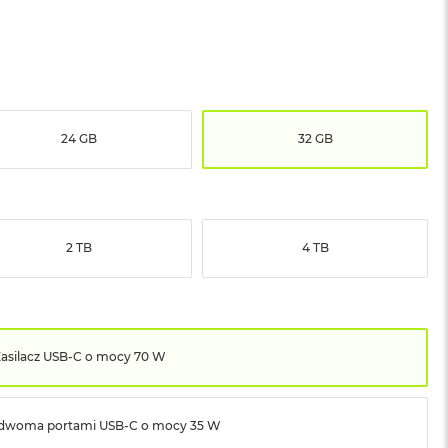
24 GB
32 GB
2 TB
4 TB
asilacz USB‑C o mocy 70 W
z dwoma portami USB‑C o mocy 35 W