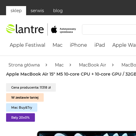
sklep
serwis
blog
Apple
Festiwal
Apple Festiwal
Mac
iPhone
iPad
Apple Wa
Mac
MacBook
Neo
Strona główna
Mac
MacBook Air
MacBo
Według
Apple MacBook Air 15" M5 10‑core CPU + 10‑core GPU / 32GB
koloru
MacBook
Cena producenta: 11318 zł
Neo
W zestawie taniej
Cytrusowożółty
Mac Buy&Try
MacBook
Neo
Raty 20x0%
Subtelny
Róż