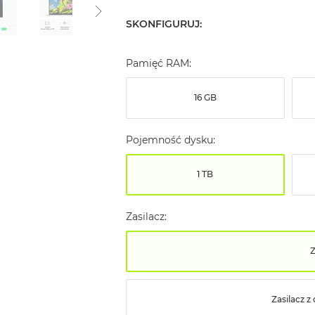
SKONFIGURUJ:
Pamięć RAM:
16 GB
Pojemność dysku:
1 TB
Zasilacz:
Z
Zasilacz 