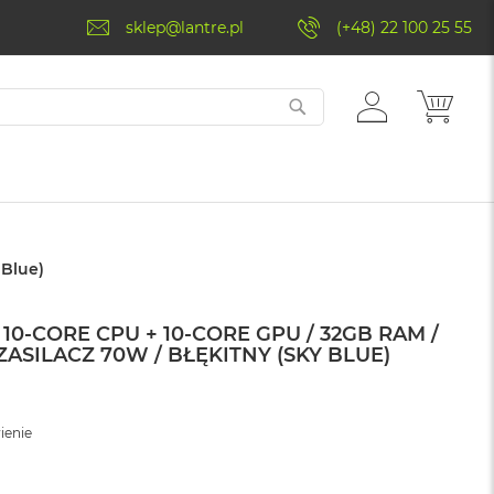
sklep@lantre.pl
(+48) 22 100 25 55
ZALOGUJ
MÓJ 
SIĘ
 Blue)
10‑CORE CPU + 10‑CORE GPU / 32GB RAM /
 ZASILACZ 70W / BŁĘKITNY (SKY BLUE)
ienie