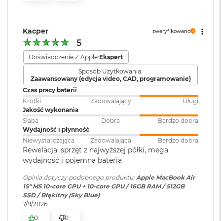
k
Atmos, Układ trzech
KTO KOCHA IPHONE’A, POKOCHA I MACA
– Mac świetnie
A
mikrofonów
i
dogaduje się z każdym urządzeniem Apple. Razem potrafią
r
Kacper
zweryfikowano
zdziałać cuda. Możesz skopiować coś na iPhonie i wkleić to
3
5
na Macu. Albo odebrać na Macu połączenie FaceTime i
2
Moduł Bluetooth
:
Bluetooth 6
G
Doświadczenie Z Apple:
Ekspert
4
wysłać z niego tekst przez apkę Wiadomości
B
Sposób Użytkowania:
R
Czytnik kart
NIE
Zaawansowany (edycja video, CAD, programowanie)
A
pamięci
:
Czas pracy baterii
M
Krótki
Zadowalający
Długi
W
Jakość wykonania
e
Karta sieciowa
Wi-Fi 7 (802.11be)
Słaba
Dobra
Bardzo dobra
d
Wydajność i płynność
bezprzewodowa
Wyświetlacz
ł
WLAN
:
Niewystarczająca
Zadowalająca
Bardzo dobra
u
Rewelacja, sprzęt z najwyższej półki, mega
g
Wyświetlacz Liquid Retina
wydajność i pojemna bateria
p
o
Kamera
Kamera 12MP Center Stage z
Wyświetlacz o przekątnej 15,3 cala z podświetleniem LED, w
Opinia dotyczy podobnego produktu:
Apple MacBook Air
j
internetowa
:
obsługą funkcji Widok blatu
1
technologii IPS
15" M5 10‑core CPU + 10‑core GPU / 16GB RAM / 512GB
e
SSD / Błękitny (Sky Blue)
m
Rozdzielczość natywna 2880 na 1864 piksele przy 224 pikselach na
7/9/2026
n
Bateria
:
Litowo-polimerowa
o
cal
0
0