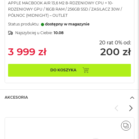
APPLE MACBOOK AIR 13,6 M2 8-RDZENIOWY CPU + 10-
A
RDZENIOWY GPU / 16GB RAM / 256GB SSD / ZASILACZ 30W /
i
PÓŁNOC (MIDNIGHT) – OUTLET
r
Status produktu:
dostępny w magazynie
M
Najszybciej u Ciebie:
10.08
a
c
20 rat 0% od:
B
3 999 zł
200 zł
o
o
k
A
DO KOSZYKA
i
r
M
5
AKCESORIA
M
a
c
B
o
POR
o
k