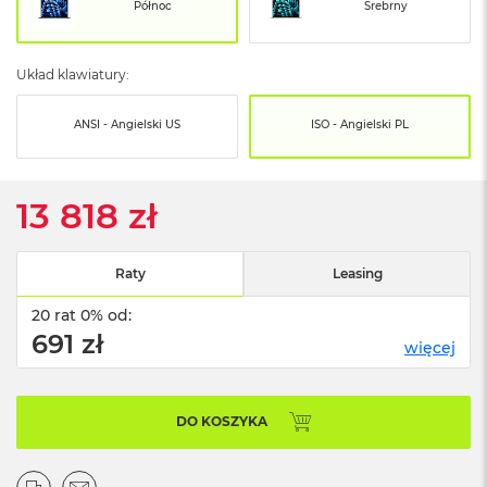
o
Północ
Srebrny
o
k
N
Układ klawiatury:
e
o
S
ANSI - Angielski US
ISO - Angielski PL
r
e
b
r
13 818 zł
n
y
Raty
Leasing
W
e
20 rat 0% od:
d
ł
691 zł
więcej
u
g
p
o
DO KOSZYKA
j
e
m