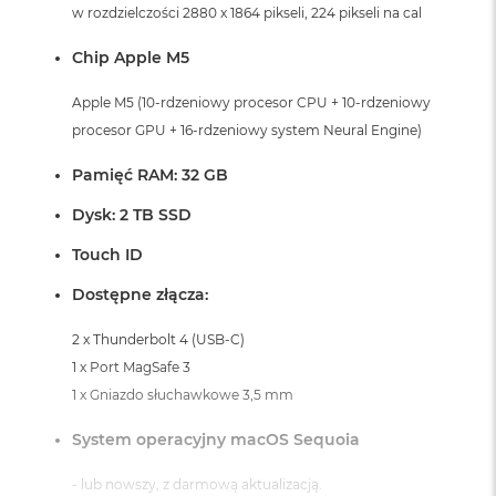
i
w rozdzielczości 2880 x 1864 pikseli, 224 pikseli na cal
r
K
Chip Apple M5
s
i
Apple M5 (10-rdzeniowy procesor CPU + 10-rdzeniowy
ę
procesor GPU + 16-rdzeniowy system Neural Engine)
ż
y
c
Pamięć RAM: 32 GB
o
w
Dysk: 2 TB SSD
a
P
Touch ID
o
ś
Dostępne złącza:
w
i
2 x Thunderbolt 4 (USB-C)
a
1 x Port MagSafe 3
t
a
1 x Gniazdo słuchawkowe 3,5 mm
M
System operacyjny macOS Sequoia
a
c
- lub nowszy, z darmową aktualizacją.
B