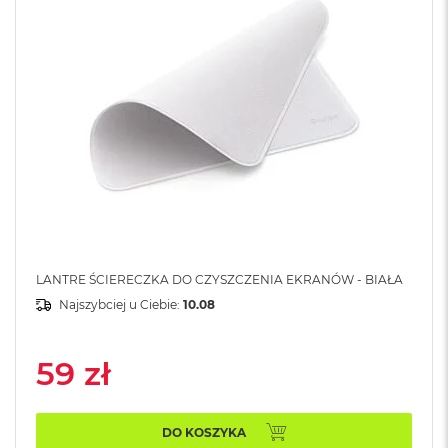
A
i
r
M
4
M
a
c
B
o
o
k
A
i
r
LANTRE ŚCIERECZKA DO CZYSZCZENIA EKRANÓW - BIAŁA
M
Najszybciej u Ciebie:
10.08
3
M
59 zł
a
c
B
o
DO KOSZYKA
o