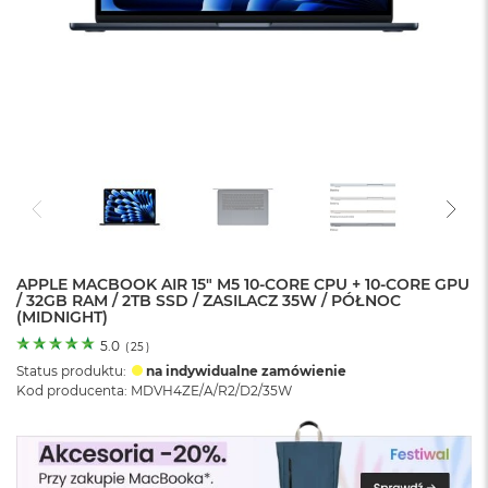
o
l
o
r
u
M
a
c
B
o
o
k
N
e
APPLE MACBOOK AIR 15" M5 10‑CORE CPU + 10‑CORE GPU
/ 32GB RAM / 2TB SSD / ZASILACZ 35W / PÓŁNOC
o
(MIDNIGHT)
C
y
5.0
(
25
)
t
Status produktu:
na indywidualne zamówienie
r
Kod producenta: MDVH4ZE/A/R2/D2/35W
u
s
o
w
o