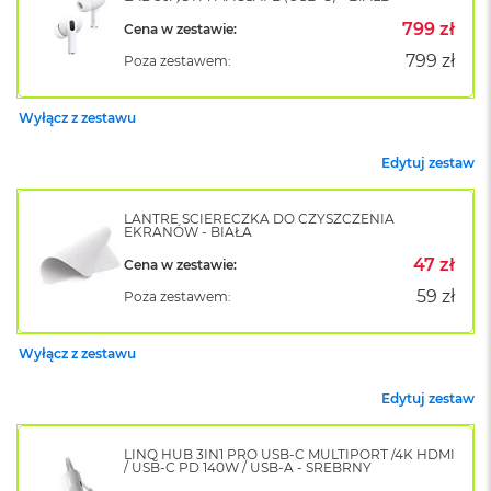
o
799 zł
Cena w zestawie:
k
A
799 zł
Poza zestawem:
i
r
1
Wyłącz z zestawu
5
Edytuj zestaw
W
e
d
LANTRE ŚCIERECZKA DO CZYSZCZENIA
EKRANÓW - BIAŁA
ł
u
47 zł
Cena w zestawie:
g
k
59 zł
Poza zestawem:
o
l
o
Wyłącz z zestawu
r
u
Edytuj zestaw
M
a
LINQ HUB 3IN1 PRO USB-C MULTIPORT /4K HDMI
/ USB-C PD 140W / USB-A - SREBRNY
c