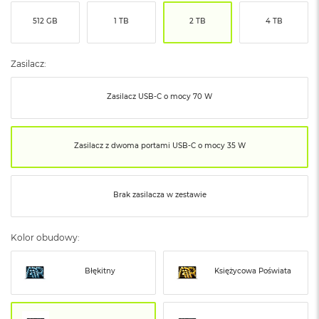
ó
512 GB
1 TB
2 TB
4 TB
ż
M
a
Zasilacz:
c
B
Zasilacz USB‑C o mocy 70 W
o
o
k
N
Zasilacz z dwoma portami USB‑C o mocy 35 W
e
o
I
n
Brak zasilacza w zestawie
d
y
g
Kolor obudowy:
o
M
Błękitny
Księżycowa Poświata
a
c
B