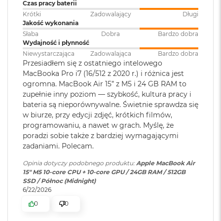
klawiatura
:
Czas pracy baterii
M
Sprzętowa akceleracja ray tracingu
Krótki
Zadowalający
Długi
a
Jakość wykonania
c
153 GB/s przepustowości pamięci
B
Touch ID
:
TAK
Słaba
Dobra
Bardzo dobra
o
Wydajność i płynność
Silnik multimedialny
o
Niewystarczająca
Zadowalająca
Bardzo dobra
k
Przesiadłem się z ostatniego intelowego
Obsługa
Obsługa maks. dwóch
Sprzętowa akceleracja obsługi H.264, HEVC, ProRes i ProRes RAW
A
MacBooka Pro i7 (16/512 z 2020 r.) i różnica jest
wyświetlaczy
:
wyświetlaczy zewnętrznych do
i
ogromna. MacBook Air 15” z M5 i 24 GB RAM to
6K przy 60 Hz lub jednego
Silnik dekodowania wideo
r
zupełnie inny poziom — szybkość, kultura pracy i
wyświetlacza do 8K przy 60 Hz.
5
1
Silnik kodowania wideo
bateria są nieporównywalne. Świetnie sprawdza się
2
w biurze, przy edycji zdjęć, krótkich filmów,
G
Silnik kodujący i dekodujący format ProRes
programowaniu, a nawet w grach. Myślę, że
Odtwarzanie wideo
:
Obsługiwane formaty: m.in.
B
poradzi sobie także z bardziej wymagającymi
HEVC,
H.264
, AV1 i ProRes; HDR z
Dekoder AV1
zadaniami. Polecam.
Dolby Vision, HDR10 i HLG
M
a
Opinia dotyczy podobnego produktu:
Apple MacBook Air
c
15" M5 10‑core CPU + 10‑core GPU / 24GB RAM / 512GB
B
Odtwarzanie
Obsługiwane formaty: m.in.
SSD / Północ (Midnight)
o
dźwięku
:
AAC, MP3,
Apple Lossless
,
FLAC
,
6/22/2026
Ładowanie i rozbudowa
o
Dolby Digital
, Dolby Digital
k
0
0
Plus i Dolby Atmos
A
Port MagSafe 3