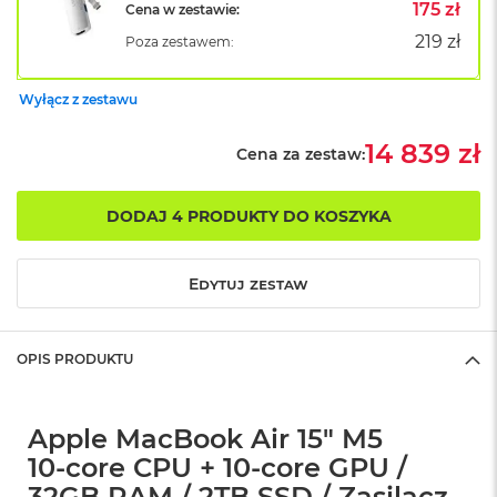
B
175 zł
Cena w zestawie:
o
219 zł
Poza zestawem:
o
k
A
Wyłącz z zestawu
i
r
B
14 839 zł
Cena za zestaw:
ł
ę
k
DODAJ 4 PRODUKTY DO KOSZYKA
i
t
n
Edytuj zestaw
y
M
a
OPIS PRODUKTU
c
B
o
o
Apple MacBook Air 15" M5
k
10‑core CPU + 10‑core GPU /
A
i
32GB RAM / 2TB SSD / Zasilacz