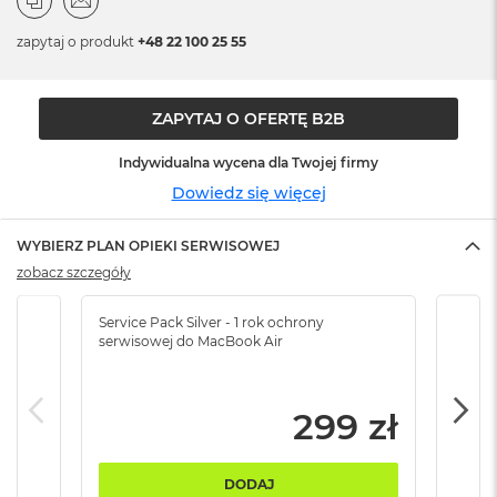
n
o
zapytaj o produkt
+48 22 100 25 55
ś
c
i
d
ZAPYTAJ O OFERTĘ B2B
y
s
Indywidualna wycena dla Twojej firmy
k
u
Dowiedz się więcej
M
WYBIERZ PLAN OPIEKI SERWISOWEJ
a
c
zobacz szczegóły
B
o
Service Pack Silver - 1 rok ochrony
Servi
o
serwisowej do MacBook Air
serw
k
N
e
o
299 zł
2
5
6
DODAJ
G