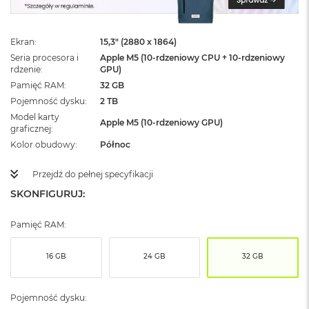
ż
ó
ł
Ekran
15,3" (2880 x 1864)
t
y
Seria procesora i
Apple M5 (10-rdzeniowy CPU + 10-rdzeniowy
rdzenie
GPU)
M
Pamięć RAM
32 GB
a
Pojemność dysku
2 TB
c
Model karty
B
Apple M5 (10-rdzeniowy GPU)
graficznej
o
o
Kolor obudowy
Północ
k
N
Przejdź do pełnej specyfikacji
e
SKONFIGURUJ:
o
S
u
Pamięć RAM:
b
t
e
16 GB
24 GB
32 GB
l
n
y
Pojemność dysku:
R