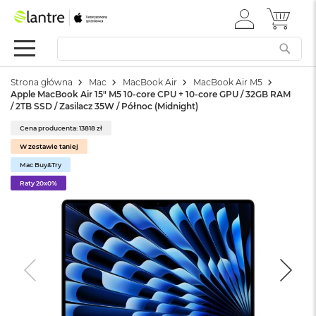
ZALOGUJ
MÓJ 
Apple
SIĘ
Festiwal
Mac
Strona główna
Mac
MacBook Air
MacBook Air M5
M
Apple MacBook Air 15" M5 10‑core CPU + 10‑core GPU / 32GB RAM
a
/ 2TB SSD / Zasilacz 35W / Północ (Midnight)
c
B
Cena producenta: 13818 zł
o
W zestawie taniej
o
k
Mac Buy&Try
N
Raty 20x0%
e
o
W
e
d
ł
u
g
k