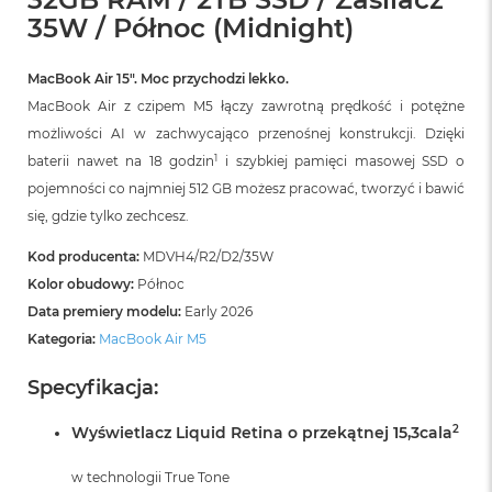
r
35W / Północ (Midnight)
G
w
i
MacBook Air 15″. Moc przychodzi lekko.
e
z
MacBook Air z czipem M5 łączy zawrotną prędkość i potężne
d
możliwości AI w zachwycająco przenośnej konstrukcji. Dzięki
n
1
baterii nawet na 18 godzin
i szybkiej pamięci masowej SSD o
a
s
pojemności co najmniej 512 GB możesz pracować, tworzyć i bawić
z
się, gdzie tylko zechcesz.
a
r
Kod producenta:
MDVH4/R2/D2/35W
o
ś
Kolor obudowy:
Północ
ć
Data premiery modelu:
Early 2026
Kategoria:
MacBook Air M5
M
a
Specyfikacja:
c
B
o
2
Wyświetlacz Liquid Retina o przekątnej 15,3cala
o
k
w technologii True Tone
A