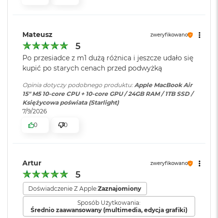
ś
c
Jasność 500 nitów
i
Pojemność baterii
:
66,5 Wh
d
Kolory
Mateusz
zweryfikowano
y
5
s
Możliwość wyświetlania miliarda kolorów
k
Szybkie ładowanie
:
Możliwość szybkiego ładowania
Po przesiadce z m1 dużą różnica i jeszcze udało się
u
zasilaczem USB-C o mocy 70W
kupić po starych cenach przed podwyżką
Szeroka gama kolorów (P3)
M
Opinia dotyczy podobnego produktu:
Apple MacBook Air
Technologia True Tone
a
15" M5 10‑core CPU + 10‑core GPU / 24GB RAM / 1TB SSD /
Ładowanie i
Dwa porty Thunderbolt 4
c
Księżycowa poświata (Starlight)
rozbudowa
:
(USB‑C) obsługujące:
B
7/9/2026
Ładowanie,
DisplayPort
,
o
0
0
Thunderbolt 4 (do 40 Gb/s),
o
k
USB 4 (do 40 Gb/s)
Chip
A
i
r
Apple M5
Artur
zweryfikowano
Klawiatura
NIE
2
5
numeryczna
:
5
Apple M5 (10-rdzeniowy procesor CPU + 10-rdzeniowy procesor
6
Doświadczenie Z Apple:
Zaznajomiony
GPU + 16-rdzeniowy system Neural Engine)
G
Sposób Użytkowania:
B
Podświetlana
TAK
Średnio zaawansowany (multimedia, edycja grafiki)
Akceleratory Neural Accelerator