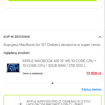
k
A
i
r
M
2
M
a
KUP W ZESTAWIE
c
Kupujesz MacBook Air 15? Dobierz akcesoria w super cenie.
B
o
Oglądany produkt
o
k
APPLE MACBOOK AIR 15" M5 10‑CORE CPU +
A
10‑CORE GPU / 32GB RAM / 2TB SSD /
i
r
ZASILACZ 35W / PÓŁNOC (MIDNIGHT)
13 818 zł
Cena w zestawie:
1
3
M
Edytuj zestaw
a
c
B
APPLE AIRPODS PRO (2. GENERACJI) Z ETUI
o
ŁADUJĄCYM MAGSAFE (USB-C) - BIAŁE