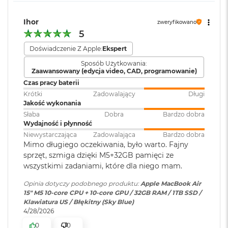
i
Gniazdo słuchawkowe 3,5 mm
r
Dwa porty Thunderbolt 4 (USB-C) obsługujące:
1
Zainstalowany
macOS
Ihor
zweryfikowano
T
system operacyjny
:
5
Ładowanie
B
Doświadczenie Z Apple:
Ekspert
DisplayPort
M
Wersja systemu
macOS Sequoia lub nowszy
Sposób Użytkowania:
a
Zaawansowany (edycja video, CAD, programowanie)
operacyjnego
Thunderbolt 4 (do 40 Gb/s)
:
c
B
Czas pracy baterii
o
USB 4 (do 40 Gb/s)
Krótki
Zadowalający
Długi
o
Jakość wykonania
Dołączone
Wbudowane aplikacje systemu
k
Słaba
Dobra
Bardzo dobra
oprogramowanie
:
macOS
A
Wydajność i płynność
i
Niewystarczająca
Zadowalająca
Bardzo dobra
r
Mimo długiego oczekiwania, było warto. Fajny
2
Dodatkowe
Klawiatura z Touch ID, Gładzik
Obsługa wyświetlaczy
sprzęt, szmiga dzięki M5+32GB pamięci ze
T
informacje
:
Force Touch wyczuwający siłę
B
wszystkimi zadaniami, które dla niego mam.
nacisku, Czujnik światła
Obsługa maksymalnie dwóch wyświetlaczy zewnętrznych:
otoczenia
Opinia dotyczy podobnego produktu:
Apple MacBook Air
M
15" M5 10‑core CPU + 10‑core GPU / 32GB RAM / 1TB SSD /
Dwa wyświetlacze o natywnej rozdzielczości do 6K przy 60
a
Klawiatura US / Błękitny (Sky Blue)
c
Hz lub 4K przy 144 Hz
4/28/2026
B
Układ klawiatury
:
ISO - Angielski PL
Jeden wyświetlacz o natywnej rozdzielczości do 8K przy 60
o
0
0