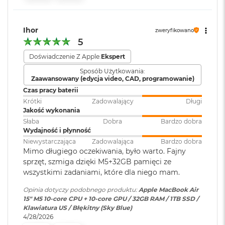
i
Port MagSafe 3
r
Gniazdo słuchawkowe 3,5 mm
1
Zainstalowany
macOS
T
Ihor
Dwa porty Thunderbolt 4 (USB-C) obsługujące:
system operacyjny
:
zweryfikowano
B
5
Ładowanie
M
Doświadczenie Z Apple:
Ekspert
Wersja systemu
macOS Sequoia lub nowszy
a
DisplayPort
Sposób Użytkowania:
operacyjnego
:
c
Zaawansowany (edycja video, CAD, programowanie)
B
Thunderbolt 4 (do 40 Gb/s)
Czas pracy baterii
o
o
Krótki
Zadowalający
Długi
USB 4 (do 40 Gb/s)
Dołączone
Wbudowane aplikacje systemu
k
Jakość wykonania
oprogramowanie
:
macOS
A
Słaba
Dobra
Bardzo dobra
i
Wydajność i płynność
r
Niewystarczająca
Zadowalająca
Bardzo dobra
2
Dodatkowe
Klawiatura z Touch ID, Gładzik
Mimo długiego oczekiwania, było warto. Fajny
T
informacje
:
Force Touch wyczuwający siłę
sprzęt, szmiga dzięki M5+32GB pamięci ze
Obsługa wyświetlaczy
B
nacisku, Czujnik światła
wszystkimi zadaniami, które dla niego mam.
otoczenia
M
Opinia dotyczy podobnego produktu:
Apple MacBook Air
Obsługa maksymalnie dwóch wyświetlaczy zewnętrznych:
a
15" M5 10‑core CPU + 10‑core GPU / 32GB RAM / 1TB SSD /
c
Dwa wyświetlacze o natywnej rozdzielczości do 6K przy 60
Klawiatura US / Błękitny (Sky Blue)
B
Układ klawiatury
:
ANSI - Angielski US
Hz lub 4K przy 144 Hz
4/28/2026
o