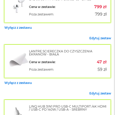
o
799 zł
Cena w zestawie:
k
A
799 zł
Poza zestawem:
i
r
1
Wyłącz z zestawu
5
Edytuj zestaw
W
e
d
LANTRE ŚCIERECZKA DO CZYSZCZENIA
EKRANÓW - BIAŁA
ł
u
47 zł
Cena w zestawie:
g
k
59 zł
Poza zestawem:
o
l
o
Wyłącz z zestawu
r
u
Edytuj zestaw
M
a
LINQ HUB 3IN1 PRO USB-C MULTIPORT /4K HDMI
/ USB-C PD 140W / USB-A - SREBRNY
c