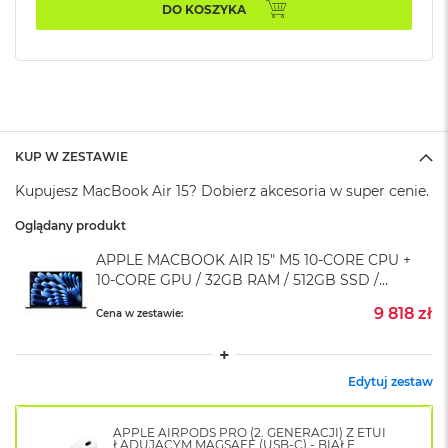
k
DO KOSZYKA
A
i
r
M
2
M
a
KUP W ZESTAWIE
c
Kupujesz MacBook Air 15? Dobierz akcesoria w super cenie.
B
o
Oglądany produkt
o
k
APPLE MACBOOK AIR 15" M5 10‑CORE CPU +
A
10‑CORE GPU / 32GB RAM / 512GB SSD /
i
r
KLAWIATURA US / ZASILACZ 35W / PÓŁNOC
9 818 zł
Cena w zestawie:
1
(MIDNIGHT)
3
M
Edytuj zestaw
a
c
B
APPLE AIRPODS PRO (2. GENERACJI) Z ETUI
o
ŁADUJĄCYM MAGSAFE (USB-C) - BIAŁE