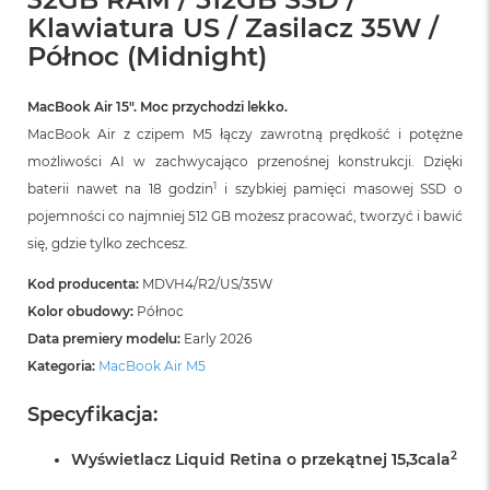
r
Klawiatura US / Zasilacz 35W /
G
w
Północ (Midnight)
i
e
z
MacBook Air 15″. Moc przychodzi lekko.
d
MacBook Air z czipem M5 łączy zawrotną prędkość i potężne
n
możliwości AI w zachwycająco przenośnej konstrukcji. Dzięki
a
s
1
baterii nawet na 18 godzin
i szybkiej pamięci masowej SSD o
z
pojemności co najmniej 512 GB możesz pracować, tworzyć i bawić
a
r
się, gdzie tylko zechcesz.
o
ś
Kod producenta:
MDVH4/R2/US/35W
ć
Kolor obudowy:
Północ
Data premiery modelu:
Early 2026
M
a
Kategoria:
MacBook Air M5
c
B
Specyfikacja:
o
o
2
Wyświetlacz Liquid Retina o przekątnej 15,3cala
k
A