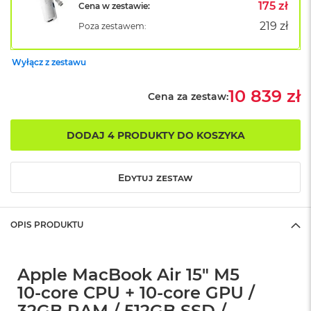
B
175 zł
Cena w zestawie:
o
219 zł
Poza zestawem:
o
k
A
Wyłącz z zestawu
i
r
B
10 839 zł
Cena za zestaw:
ł
ę
k
DODAJ 4 PRODUKTY DO KOSZYKA
i
t
n
Edytuj zestaw
y
M
a
OPIS PRODUKTU
c
B
o
o
Apple MacBook Air 15" M5
k
10‑core CPU + 10‑core GPU /
A
i
32GB RAM / 512GB SSD /