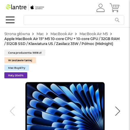
ZALOGUJ
MÓJ 
Apple
SIĘ
Festiwal
Mac
Strona główna
Mac
MacBook Air
MacBook Air M5
M
Apple MacBook Air 15" M5 10‑core CPU + 10‑core GPU / 32GB RAM
a
/ 512GB SSD / Klawiatura US / Zasilacz 35W / Północ (Midnight)
c
B
Cena producenta: 9818 zł
o
W zestawie taniej
o
k
Mac Buy&Try
N
Raty 20x0%
e
o
W
e
d
ł
u
g
k