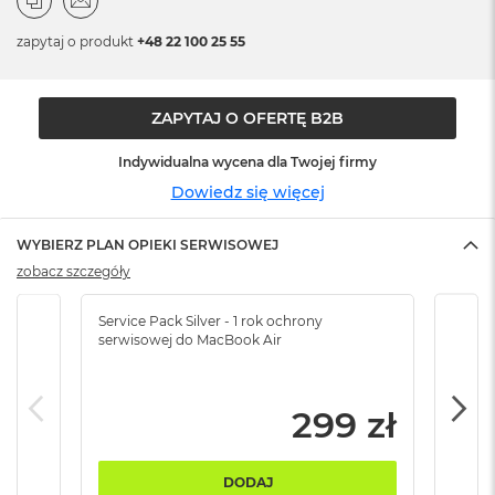
n
o
zapytaj o produkt
+48 22 100 25 55
ś
c
i
d
ZAPYTAJ O OFERTĘ B2B
y
s
Indywidualna wycena dla Twojej firmy
k
u
Dowiedz się więcej
M
WYBIERZ PLAN OPIEKI SERWISOWEJ
a
c
zobacz szczegóły
B
o
Service Pack Silver - 1 rok ochrony
Servi
o
serwisowej do MacBook Air
serw
k
N
e
o
299 zł
2
5
6
DODAJ
G