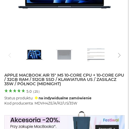
o
l
o
r
u
M
a
c
B
o
o
k
N
e
APPLE MACBOOK AIR 15" M5 10‑CORE CPU + 10‑CORE GPU
/ 32GB RAM / 512GB SSD / KLAWIATURA US / ZASILACZ
o
35W / PÓŁNOC (MIDNIGHT)
C
y
5.0
(
25
)
t
Status produktu:
na indywidualne zamówienie
r
Kod producenta: MDVH4ZE/A/R2/US/35W
u
s
o
w
o