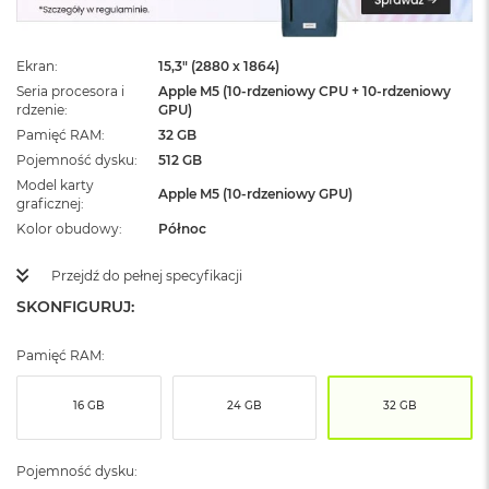
ż
ó
ł
Ekran
15,3" (2880 x 1864)
t
y
Seria procesora i
Apple M5 (10-rdzeniowy CPU + 10-rdzeniowy
rdzenie
GPU)
M
Pamięć RAM
32 GB
a
Pojemność dysku
512 GB
c
Model karty
B
Apple M5 (10-rdzeniowy GPU)
graficznej
o
o
Kolor obudowy
Północ
k
N
Przejdź do pełnej specyfikacji
e
SKONFIGURUJ:
o
S
u
Pamięć RAM:
b
t
e
16 GB
24 GB
32 GB
l
n
y
Pojemność dysku:
R