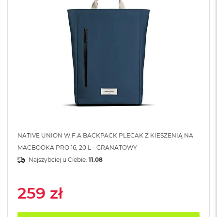
A
i
r
M
4
M
a
c
B
o
o
k
A
i
r
NATIVE UNION W.F.A BACKPACK PLECAK Z KIESZENIĄ NA
M
MACBOOKA PRO 16, 20 L - GRANATOWY
3
Najszybciej u Ciebie:
11.08
M
a
c
259 zł
B
o
o