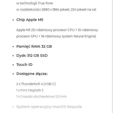
i
w technologii True Tone
r
w rozdzielczości 2880 x 1864 pikseli, 224 pikseli na cal
K
s
Chip Apple M5
i
ę
ż
Apple M5 (10-rdzeniowy procesor CPU + 10-rdzeniowy
y
procesor GPU + 16-rdzeniowy system Neural Engine)
c
o
Pamięć RAM: 32 GB
w
a
Dysk: 512 GB SSD
P
o
Touch ID
ś
w
Dostępne złącza:
i
a
2 x Thunderbolt 4 (USB-C)
t
a
1 x Port MagSafe 3
1 x Gniazdo słuchawkowe 3,5 mm
M
a
System operacyjny macOS Sequoia
c
B