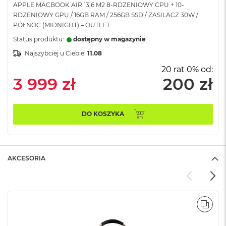
APPLE MACBOOK AIR 13,6 M2 8-RDZENIOWY CPU + 10-
A
RDZENIOWY GPU / 16GB RAM / 256GB SSD / ZASILACZ 30W /
i
PÓŁNOC (MIDNIGHT) – OUTLET
r
Status produktu:
dostępny w magazynie
M
Najszybciej u Ciebie:
11.08
a
c
20 rat 0% od:
B
3 999 zł
200 zł
o
o
k
A
DO KOSZYKA
i
r
M
5
AKCESORIA
M
a
c
B
o
POR
o
k