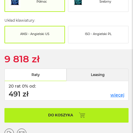
o
Północ
Srebrny
o
k
N
Układ klawiatury:
e
o
S
ANSI - Angielski US
ISO - Angielski PL
r
e
b
r
9 818 zł
n
y
Raty
Leasing
W
e
20 rat 0% od:
d
ł
491 zł
więcej
u
g
p
o
DO KOSZYKA
j
e
m