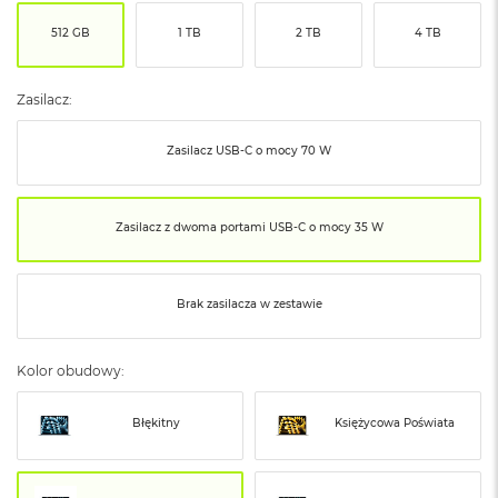
ó
512 GB
1 TB
2 TB
4 TB
ż
M
a
Zasilacz:
c
B
Zasilacz USB‑C o mocy 70 W
o
o
k
N
Zasilacz z dwoma portami USB‑C o mocy 35 W
e
o
I
n
Brak zasilacza w zestawie
d
y
g
Kolor obudowy:
o
M
Błękitny
Księżycowa Poświata
a
c
B