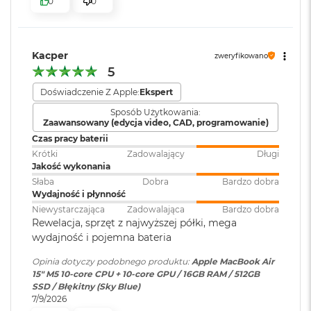
0
0
k
bezpieczeństwo i sprawne działanie.
Atmos, Układ trzech
A
mikrofonów
i
KTO KOCHA IPHONE’A, POKOCHA I MACA
– Mac świetnie
r
dogaduje się z każdym urządzeniem Apple. Razem potrafią
3
Kacper
zweryfikowano
zdziałać cuda. Możesz skopiować coś na iPhonie i wkleić to
2
Moduł Bluetooth
:
Bluetooth 6
5
G
na Macu. Albo odebrać na Macu połączenie FaceTime i
B
Doświadczenie Z Apple:
Ekspert
4
wysłać z niego tekst przez apkę Wiadomości
R
Czytnik kart
NIE
Sposób Użytkowania:
A
Zaawansowany (edycja video, CAD, programowanie)
pamięci
:
M
Czas pracy baterii
W
Krótki
Zadowalający
Długi
e
Jakość wykonania
Karta sieciowa
Wi-Fi 7 (802.11be)
d
Słaba
Dobra
Bardzo dobra
bezprzewodowa
ł
Wydajność i płynność
WLAN
:
u
Wyświetlacz
Niewystarczająca
Zadowalająca
Bardzo dobra
g
Rewelacja, sprzęt z najwyższej półki, mega
p
Wyświetlacz Liquid Retina
wydajność i pojemna bateria
o
Kamera
Kamera 12MP Center Stage z
j
internetowa
:
obsługą funkcji Widok blatu
Opinia dotyczy podobnego produktu:
Apple MacBook Air
Wyświetlacz o przekątnej 15,3 cala z podświetleniem LED, w
e
15" M5 10‑core CPU + 10‑core GPU / 16GB RAM / 512GB
m
1
technologii IPS
SSD / Błękitny (Sky Blue)
n
7/9/2026
Bateria
:
Litowo-polimerowa
o
Rozdzielczość natywna 2880 na 1864 piksele przy 224 pikselach na