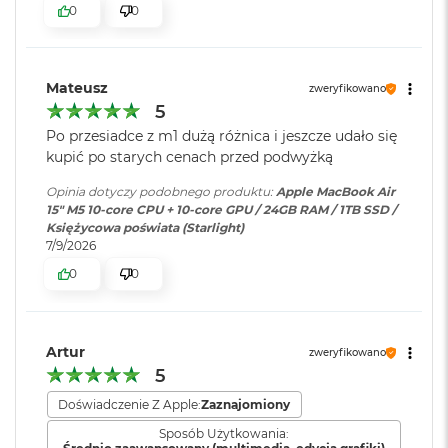
ś
0
0
cal
c
i
Pojemność baterii
:
66,5 Wh
Jasność 500 nitów
d
y
Mateusz
zweryfikowano
Kolory
s
5
k
Szybkie ładowanie
:
Możliwość szybkiego ładowania
Możliwość wyświetlania miliarda kolorów
u
zasilaczem USB-C o mocy 70W
Po przesiadce z m1 dużą różnica i jeszcze udało się
kupić po starych cenach przed podwyżką
Szeroka gama kolorów (P3)
M
a
Opinia dotyczy podobnego produktu:
Apple MacBook Air
Ładowanie i
Dwa porty Thunderbolt 4
Technologia True Tone
c
15" M5 10‑core CPU + 10‑core GPU / 24GB RAM / 1TB SSD /
rozbudowa
:
(USB‑C) obsługujące:
B
Księżycowa poświata (Starlight)
Ładowanie,
DisplayPort
,
o
7/9/2026
Thunderbolt 4 (do 40 Gb/s),
o
0
0
k
USB 4 (do 40 Gb/s)
A
Chip
i
r
Klawiatura
NIE
2
Artur
zweryfikowano
Apple M5
numeryczna
:
5
5
6
Apple M5 (10-rdzeniowy procesor CPU + 10-rdzeniowy procesor
G
Doświadczenie Z Apple:
Zaznajomiony
GPU + 16-rdzeniowy system Neural Engine)
B
Podświetlana
TAK
Sposób Użytkowania: