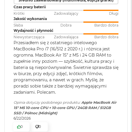
Średnio zaawansowany (multimedia, edycja grafiki)
klawiatura
:
Akceleratory Neural Accelerator
M
Czas pracy baterii
a
Krótki
Zadowalający
Długi
Sprzętowa akceleracja ray tracingu
c
Jakość wykonania
B
Touch ID
:
TAK
153 GB/s przepustowości pamięci
o
Słaba
Dobra
Bardzo dobra
o
Wydajność i płynność
k
Silnik multimedialny
Niewystarczająca
Zadowalająca
Bardzo dobra
Obsługa
Obsługa maks. dwóch
A
Przesiadłem się z ostatniego intelowego
wyświetlaczy
:
wyświetlaczy zewnętrznych do
i
Sprzętowa akceleracja obsługi H.264, HEVC, ProRes i ProRes RAW
MacBooka Pro i7 (16/512 z 2020 r.) i różnica jest
6K przy 60 Hz lub jednego
r
ogromna. MacBook Air 15” z M5 i 24 GB RAM to
wyświetlacza do 8K przy 60 Hz.
5
Silnik dekodowania wideo
zupełnie inny poziom — szybkość, kultura pracy i
1
bateria są nieporównywalne. Świetnie sprawdza się
2
Silnik kodowania wideo
G
w biurze, przy edycji zdjęć, krótkich filmów,
Odtwarzanie wideo
:
Obsługiwane formaty: m.in.
B
programowaniu, a nawet w grach. Myślę, że
Silnik kodujący i dekodujący format ProRes
HEVC,
H.264
, AV1 i ProRes; HDR z
poradzi sobie także z bardziej wymagającymi
Dolby Vision, HDR10 i HLG
M
Dekoder AV1
zadaniami. Polecam.
a
c
Opinia dotyczy podobnego produktu:
Apple MacBook Air
B
Odtwarzanie
Obsługiwane formaty: m.in.
15" M5 10‑core CPU + 10‑core GPU / 24GB RAM / 512GB
o
dźwięku
:
AAC, MP3,
Apple Lossless
,
FLAC
,
SSD / Północ (Midnight)
o
Dolby Digital
, Dolby Digital
6/22/2026
k
Ładowanie i rozbudowa
Plus i Dolby Atmos
A
0
0