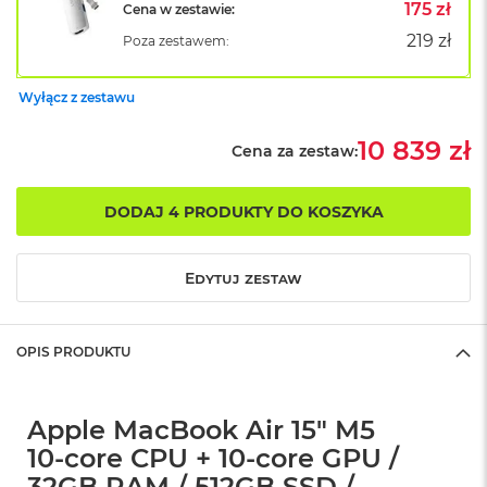
B
175 zł
Cena w zestawie:
o
219 zł
Poza zestawem:
o
k
A
Wyłącz z zestawu
i
r
B
10 839 zł
Cena za zestaw:
ł
ę
k
DODAJ 4 PRODUKTY DO KOSZYKA
i
t
n
Edytuj zestaw
y
M
a
OPIS PRODUKTU
c
B
o
o
Apple MacBook Air 15" M5
k
10‑core CPU + 10‑core GPU /
A
i
32GB RAM / 512GB SSD /