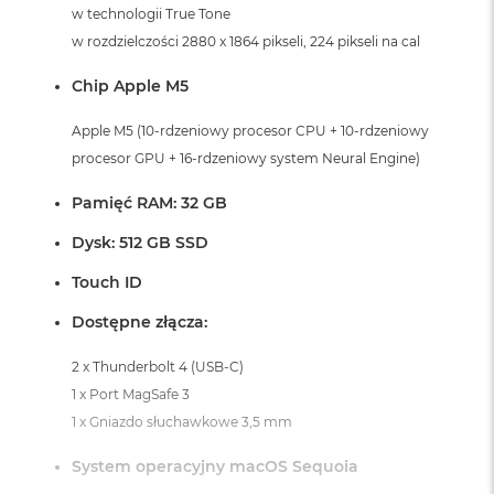
i
w technologii True Tone
r
w rozdzielczości 2880 x 1864 pikseli, 224 pikseli na cal
K
s
Chip Apple M5
i
ę
ż
Apple M5 (10-rdzeniowy procesor CPU + 10-rdzeniowy
y
procesor GPU + 16-rdzeniowy system Neural Engine)
c
o
Pamięć RAM: 32 GB
w
a
Dysk: 512 GB SSD
P
o
Touch ID
ś
w
Dostępne złącza:
i
a
2 x Thunderbolt 4 (USB-C)
t
a
1 x Port MagSafe 3
1 x Gniazdo słuchawkowe 3,5 mm
M
a
System operacyjny macOS Sequoia
c
B