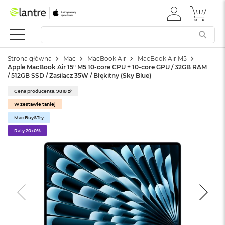
ZALOGUJ
MÓJ 
Apple
SIĘ
Festiwal
Mac
Strona główna
Mac
MacBook Air
MacBook Air M5
M
Apple MacBook Air 15" M5 10‑core CPU + 10‑core GPU / 32GB RAM
a
/ 512GB SSD / Zasilacz 35W / Błękitny (Sky Blue)
c
B
Cena producenta: 9818 zł
o
W zestawie taniej
o
k
Mac Buy&Try
N
Raty 20x0%
e
o
W
e
d
ł
u
g
k