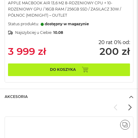
APPLE MACBOOK AIR 13,6 M2 8-RDZENIOWY CPU + 10-
A
RDZENIOWY GPU / 16GB RAM / 256GB SSD / ZASILACZ 30W /
i
PÓŁNOC (MIDNIGHT) – OUTLET
r
Status produktu:
dostępny w magazynie
M
Najszybciej u Ciebie:
10.08
a
c
20 rat 0% od:
B
3 999 zł
200 zł
o
o
k
A
DO KOSZYKA
i
r
M
5
AKCESORIA
M
a
c
B
o
POR
o
k