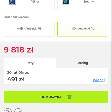
o
Północ
Srebrny
o
k
N
Układ klawiatury:
e
o
S
ANSI - Angielski US
ISO - Angielski PL
r
e
b
r
9 818 zł
n
y
Raty
Leasing
W
e
20 rat 0% od:
d
ł
491 zł
więcej
u
g
p
o
DO KOSZYKA
j
e
m