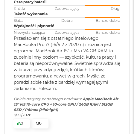
klawiatura
:
Czas pracy baterii
Akceleratory Neural Accelerator
M
Krótki
Zadowalający
Długi
a
Sprzętowa akceleracja ray tracingu
Jakość wykonania
c
B
Touch ID
:
TAK
Słaba
Dobra
Bardzo dobra
153 GB/s przepustowości pamięci
o
Wydajność i płynność
o
Niewystarczająca
Zadowalająca
Bardzo dobra
k
Silnik multimedialny
Przesiadłem się z ostatniego intelowego
Obsługa
Obsługa maks. dwóch
A
MacBooka Pro i7 (16/512 z 2020 r.) i różnica jest
wyświetlaczy
:
wyświetlaczy zewnętrznych do
i
Sprzętowa akceleracja obsługi H.264, HEVC, ProRes i ProRes RAW
ogromna. MacBook Air 15” z M5 i 24 GB RAM to
6K przy 60 Hz lub jednego
r
zupełnie inny poziom — szybkość, kultura pracy i
wyświetlacza do 8K przy 60 Hz.
5
Silnik dekodowania wideo
1
bateria są nieporównywalne. Świetnie sprawdza się
2
w biurze, przy edycji zdjęć, krótkich filmów,
Silnik kodowania wideo
G
programowaniu, a nawet w grach. Myślę, że
Odtwarzanie wideo
:
Obsługiwane formaty: m.in.
B
Silnik kodujący i dekodujący format ProRes
poradzi sobie także z bardziej wymagającymi
HEVC,
H.264
, AV1 i ProRes; HDR z
zadaniami. Polecam.
Dolby Vision, HDR10 i HLG
M
Dekoder AV1
a
Opinia dotyczy podobnego produktu:
Apple MacBook Air
c
15" M5 10‑core CPU + 10‑core GPU / 24GB RAM / 512GB
B
Odtwarzanie
Obsługiwane formaty: m.in.
SSD / Północ (Midnight)
o
dźwięku
:
AAC, MP3,
Apple Lossless
,
FLAC
,
6/22/2026
o
Dolby Digital
, Dolby Digital
k
Ładowanie i rozbudowa
0
0
Plus i Dolby Atmos
A