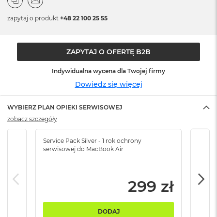
n
o
zapytaj o produkt
+48 22 100 25 55
ś
c
i
d
ZAPYTAJ O OFERTĘ B2B
y
s
Indywidualna wycena dla Twojej firmy
k
u
Dowiedz się więcej
M
WYBIERZ PLAN OPIEKI SERWISOWEJ
a
c
zobacz szczegóły
B
o
Service Pack Silver - 1 rok ochrony
Servi
o
serwisowej do MacBook Air
serw
k
N
e
o
299 zł
2
5
6
DODAJ
G