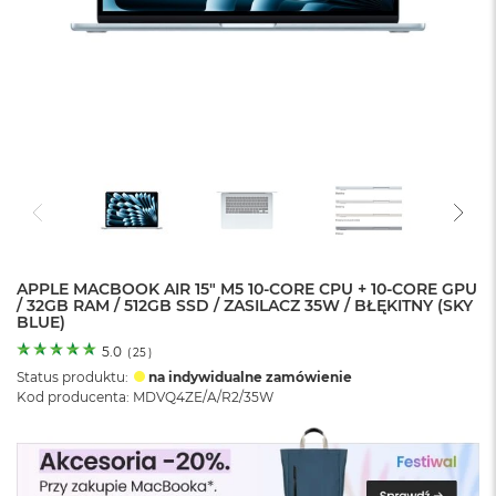
o
l
o
r
u
M
a
c
B
o
o
k
N
e
APPLE MACBOOK AIR 15" M5 10‑CORE CPU + 10‑CORE GPU
/ 32GB RAM / 512GB SSD / ZASILACZ 35W / BŁĘKITNY (SKY
o
BLUE)
C
y
5.0
(
25
)
t
Status produktu:
na indywidualne zamówienie
r
Kod producenta: MDVQ4ZE/A/R2/35W
u
s
o
w
o