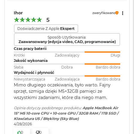
i
Port MagSafe 3
r
Gniazdo słuchawkowe 3,5 mm
1
Zainstalowany
macOS
Ihor
zweryfikowano
T
Dwa porty Thunderbolt 4 (USB-C) obsługujące:
system operacyjny
:
5
B
Doświadczenie Z Apple:
Ekspert
Ładowanie
M
Wersja systemu
macOS Sequoia lub nowszy
Sposób Użytkowania:
a
DisplayPort
Zaawansowany (edycja video, CAD, programowanie)
operacyjnego
:
c
B
Czas pracy baterii
Thunderbolt 4 (do 40 Gb/s)
o
Krótki
Zadowalający
Długi
o
Jakość wykonania
USB 4 (do 40 Gb/s)
Dołączone
Wbudowane aplikacje systemu
k
Słaba
Dobra
Bardzo dobra
oprogramowanie
:
macOS
A
Wydajność i płynność
i
Niewystarczająca
Zadowalająca
Bardzo dobra
r
Mimo długiego oczekiwania, było warto. Fajny
2
Dodatkowe
Klawiatura z Touch ID, Gładzik
sprzęt, szmiga dzięki M5+32GB pamięci ze
T
informacje
:
Force Touch wyczuwający siłę
Obsługa wyświetlaczy
B
wszystkimi zadaniami, które dla niego mam.
nacisku, Czujnik światła
otoczenia
Opinia dotyczy podobnego produktu:
Apple MacBook Air
M
15" M5 10‑core CPU + 10‑core GPU / 32GB RAM / 1TB SSD /
Obsługa maksymalnie dwóch wyświetlaczy zewnętrznych:
a
Klawiatura US / Błękitny (Sky Blue)
c
Dwa wyświetlacze o natywnej rozdzielczości do 6K przy 60
4/28/2026
B
Układ klawiatury
:
ISO - Angielski PL
Hz lub 4K przy 144 Hz
o
0
0