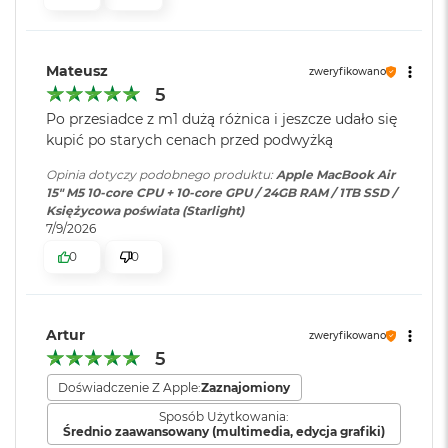
ś
cal
c
i
Pojemność baterii
:
66,5 Wh
Jasność 500 nitów
d
Mateusz
zweryfikowano
y
5
Kolory
s
k
Szybkie ładowanie
:
Możliwość szybkiego ładowania
Po przesiadce z m1 dużą różnica i jeszcze udało się
Możliwość wyświetlania miliarda kolorów
u
zasilaczem USB-C o mocy 70W
kupić po starych cenach przed podwyżką
Szeroka gama kolorów (P3)
M
Opinia dotyczy podobnego produktu:
Apple MacBook Air
a
15" M5 10‑core CPU + 10‑core GPU / 24GB RAM / 1TB SSD /
Ładowanie i
Dwa porty Thunderbolt 4
Technologia True Tone
c
Księżycowa poświata (Starlight)
rozbudowa
:
(USB‑C) obsługujące:
B
7/9/2026
Ładowanie,
DisplayPort
,
o
0
0
Thunderbolt 4 (do 40 Gb/s),
o
k
USB 4 (do 40 Gb/s)
A
Chip
i
r
Artur
zweryfikowano
Klawiatura
NIE
2
5
Apple M5
numeryczna
:
5
6
Doświadczenie Z Apple:
Zaznajomiony
Apple M5 (10-rdzeniowy procesor CPU + 10-rdzeniowy procesor
G
Sposób Użytkowania:
GPU + 16-rdzeniowy system Neural Engine)
B
Podświetlana
TAK
Średnio zaawansowany (multimedia, edycja grafiki)