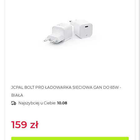
A
i
r
M
4
M
a
c
B
o
o
k
A
i
r
JCPAL BOLT PRO ŁADOWARKA SIECIOWA GAN DO 65W -
M
BIAŁA
3
Najszybciej u Ciebie:
10.08
M
a
c
159 zł
B
o
o