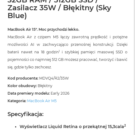
r
Zasilacz 35W / Błękitny (Sky
G
w
Blue)
i
e
z
MacBook Air 15″. Moc przychodzi lekko.
d
MacBook Air z czipem M5 łączy zawrotną prędkość i potężne
n
możliwości AI w zachwycająco przenośnej konstrukcji. Dzięki
a
s
1
baterii nawet na 18 godzin
i szybkiej pamięci masowej SSD o
z
pojemności co najmniej 512 GB możesz pracować, tworzyć i bawić
a
r
się, gdzie tylko zechcesz.
o
ś
Kod producenta:
MDVQ4/R2/35W
ć
Kolor obudowy:
Błękitny
Data premiery modelu:
Early 2026
M
a
Kategoria:
MacBook Air M5
c
B
Specyfikacja:
o
o
2
Wyświetlacz Liquid Retina o przekątnej 15,3cala
k
A