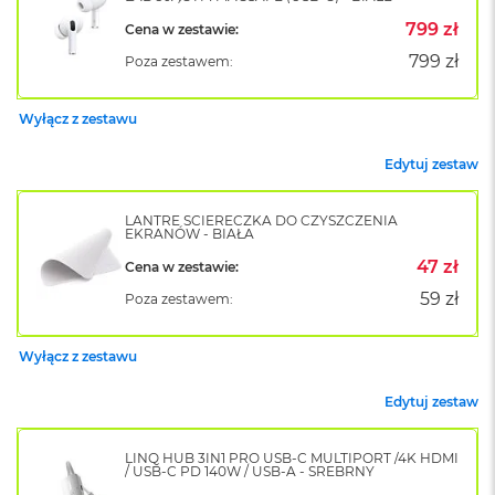
o
799 zł
Cena w zestawie:
k
A
799 zł
Poza zestawem:
i
r
1
Wyłącz z zestawu
5
Edytuj zestaw
W
e
d
LANTRE ŚCIERECZKA DO CZYSZCZENIA
EKRANÓW - BIAŁA
ł
u
47 zł
Cena w zestawie:
g
k
59 zł
Poza zestawem:
o
l
o
Wyłącz z zestawu
r
u
Edytuj zestaw
M
a
LINQ HUB 3IN1 PRO USB-C MULTIPORT /4K HDMI
/ USB-C PD 140W / USB-A - SREBRNY
c