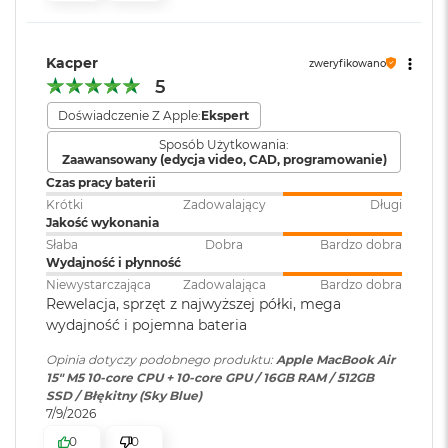
k
bezpieczeństwo i sprawne działanie.
Atmos, Układ trzech
A
mikrofonów
i
KTO KOCHA IPHONE’A, POKOCHA I MACA
– Mac świetnie
r
Kacper
zweryfikowano
dogaduje się z każdym urządzeniem Apple. Razem potrafią
3
5
zdziałać cuda. Możesz skopiować coś na iPhonie i wkleić to
2
Moduł Bluetooth
:
Bluetooth 6
G
Doświadczenie Z Apple:
Ekspert
na Macu. Albo odebrać na Macu połączenie FaceTime i
B
4
wysłać z niego tekst przez apkę Wiadomości
Sposób Użytkowania:
R
Czytnik kart
NIE
Zaawansowany (edycja video, CAD, programowanie)
A
pamięci
:
Czas pracy baterii
M
Krótki
Zadowalający
Długi
W
Jakość wykonania
e
Karta sieciowa
Wi-Fi 7 (802.11be)
Słaba
Dobra
Bardzo dobra
d
Wydajność i płynność
bezprzewodowa
ł
WLAN
:
Niewystarczająca
Zadowalająca
Bardzo dobra
u
Wyświetlacz
Rewelacja, sprzęt z najwyższej półki, mega
g
wydajność i pojemna bateria
p
Wyświetlacz Liquid Retina
o
Kamera
Kamera 12MP Center Stage z
Opinia dotyczy podobnego produktu:
Apple MacBook Air
j
internetowa
:
obsługą funkcji Widok blatu
Wyświetlacz o przekątnej 15,3 cala z podświetleniem LED, w
15" M5 10‑core CPU + 10‑core GPU / 16GB RAM / 512GB
e
SSD / Błękitny (Sky Blue)
m
1
technologii IPS
7/9/2026
n
Bateria
:
Litowo-polimerowa
o
Rozdzielczość natywna 2880 na 1864 piksele przy 224 pikselach na
0
0