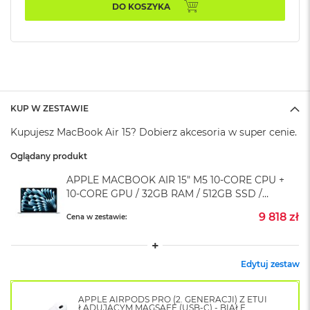
k
DO KOSZYKA
A
i
r
M
2
M
a
KUP W ZESTAWIE
c
Kupujesz MacBook Air 15? Dobierz akcesoria w super cenie.
B
o
Oglądany produkt
o
k
APPLE MACBOOK AIR 15" M5 10‑CORE CPU +
A
10‑CORE GPU / 32GB RAM / 512GB SSD /
i
r
ZASILACZ 35W / BŁĘKITNY (SKY BLUE)
9 818 zł
Cena w zestawie:
1
3
M
Edytuj zestaw
a
c
B
APPLE AIRPODS PRO (2. GENERACJI) Z ETUI
o
ŁADUJĄCYM MAGSAFE (USB-C) - BIAŁE