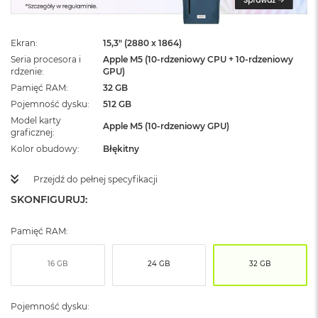
ż
ó
ł
Ekran
15,3" (2880 x 1864)
t
y
Seria procesora i
Apple M5 (10-rdzeniowy CPU + 10-rdzeniowy
rdzenie
GPU)
M
Pamięć RAM
32 GB
a
Pojemność dysku
512 GB
c
Model karty
B
Apple M5 (10-rdzeniowy GPU)
graficznej
o
o
Kolor obudowy
Błękitny
k
N
Przejdź do pełnej specyfikacji
e
SKONFIGURUJ:
o
S
u
Pamięć RAM:
b
t
e
16 GB
24 GB
32 GB
l
n
y
Pojemność dysku:
R