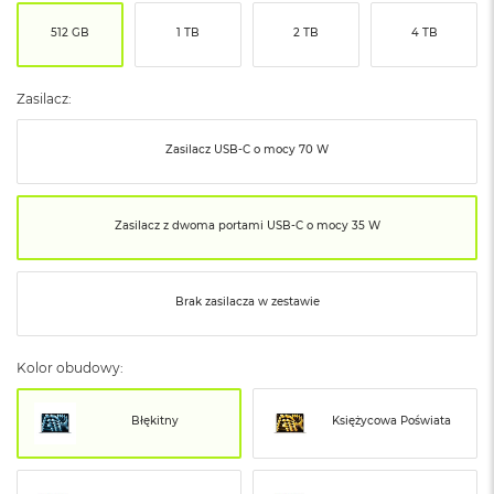
ó
512 GB
1 TB
2 TB
4 TB
ż
M
a
Zasilacz:
c
B
Zasilacz USB‑C o mocy 70 W
o
o
k
N
Zasilacz z dwoma portami USB‑C o mocy 35 W
e
o
I
n
Brak zasilacza w zestawie
d
y
g
Kolor obudowy:
o
M
Błękitny
Księżycowa Poświata
a
c
B