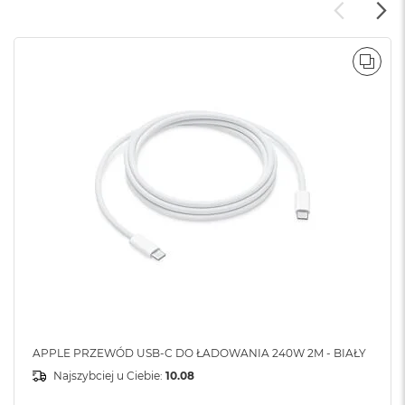
B
M
a
POR
c
B
o
o
k
N
e
o
5
1
2
G
B
M
a
c
APPLE PRZEWÓD USB-C DO ŁADOWANIA 240W 2M - BIAŁY
B
o
Najszybciej u Ciebie:
10.08
o
k