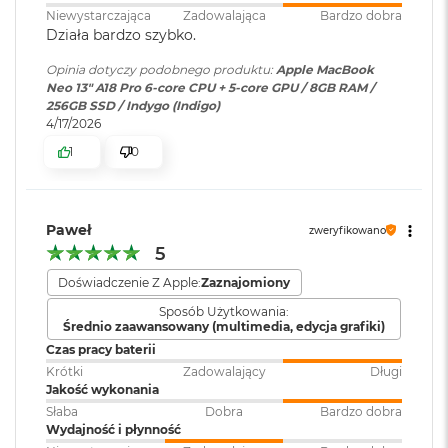
Niewystarczająca
Zadowalająca
Bardzo dobra
M
wyłączać Maca jednym naciśnięciem, a w modelu z Touch
Działa bardzo szybko.
a
ID odblokujesz komputer, zatwierdzisz płatność lub
c
Bateria
:
Litowo-jonowa
Opinia dotyczy podobnego produktu:
Apple MacBook
B
zalogujesz się do aplikacji odciskiem palca.
Neo 13" A18 Pro 6-core CPU + 5-core GPU / 8GB RAM /
o
256GB SSD / Indygo (Indigo)
o
Pojemność baterii
:
36,5 Wh
4/17/2026
k
A
1
0
i
r
Ładowanie i
Jeden port USB 3 (USB‑C)
2
rozbudowa
:
obsługujący: ładowanie,
4
DisplayPort
, USB 3 (do 10 Gb/s);
Paweł
zweryfikowano
G
Jeden port USB 2 (USB‑C)
5
B
obsługujący: ładowanie, USB 2
R
Doświadczenie Z Apple:
Zaznajomiony
(do 480 Mb/s); Gniazdo
A
M
słuchawkowe 3,5 mm
Sposób Użytkowania:
Średnio zaawansowany (multimedia, edycja grafiki)
M
Czas pracy baterii
a
Klawiatura
NIE
Krótki
Zadowalający
Długi
c
Jakość wykonania
numeryczna
:
B
Słaba
Dobra
Bardzo dobra
o
Wydajność i płynność
PLAY
o