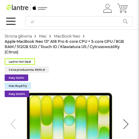
ZALOGUJ
MÓJ 
Apple
SIĘ
Festiwal
Mac
Strona główna
Mac
MacBook Neo
M
Apple MacBook Neo 13" A18 Pro 6-core CPU + 5-core GPU / 8GB
a
RAM / 512GB SSD / Touch ID / Klawiatura US / Cytrusowożółty
c
(Citrus)
B
o
Lantre Hot Deal
o
Cena producenta: 3999 zł
k
Raty 12x0%
N
e
Mac Buy&Try
o
Raty 20x0%
W
e
d
ł
u
g
k