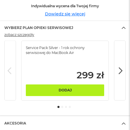
n
Indywidualna wycena dla Twojej firmy
o
ś
Dowiedz się więcej
c
i
d
WYBIERZ PLAN OPIEKI SERWISOWEJ
y
zobacz szczegóły
s
k
Service Pack Silver - 1 rok ochrony
Servi
u
serwisowej do MacBook Air
serw
M
a
c
299 zł
B
o
o
DODAJ
k
N
e
o
2
5
6
AKCESORIA
G