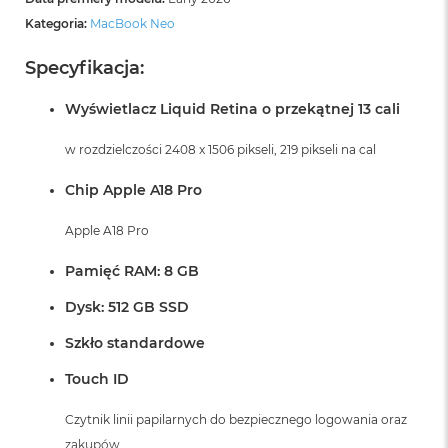
B
o
Kategoria:
MacBook Neo
o
k
Specyfikacja:
A
i
Wyświetlacz Liquid Retina o przekątnej 13 cali
r
B
ł
w rozdzielczości 2408 x 1506 pikseli, 219 pikseli na cal
ę
k
Chip Apple A18 Pro
i
t
Apple A18 Pro
n
y
Pamięć RAM: 8 GB
M
Dysk: 512 GB SSD
a
c
Szkło standardowe
B
o
Touch ID
o
k
A
Czytnik linii papilarnych do bezpiecznego logowania oraz
i
zakupów