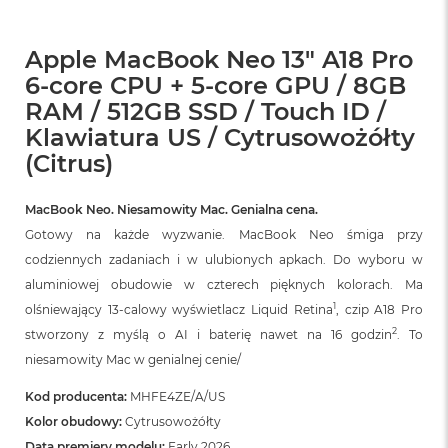
o
k
A
Apple MacBook Neo 13" A18 Pro
i
6-core CPU + 5-core GPU / 8GB
r
RAM / 512GB SSD / Touch ID /
1
5
Klawiatura US / Cytrusowożółty
(Citrus)
W
e
d
MacBook Neo. Niesamowity Mac. Genialna cena.
ł
u
Gotowy na każde wyzwanie. MacBook Neo śmiga przy
g
codziennych zadaniach i w ulubionych apkach. Do wyboru w
k
aluminiowej obudowie w czterech pięknych kolorach. Ma
o
l
1
olśniewający 13‑calowy wyświetlacz Liquid Retina
, czip A18 Pro
o
2
stworzony z myślą o AI i baterię nawet na 16 godzin
. To
r
u
niesamowity Mac w genialnej cenie/
Kod producenta:
MHFE4ZE/A/US
M
a
Kolor obudowy:
Cytrusowożółty
c
Data premiery modelu:
Early 2026