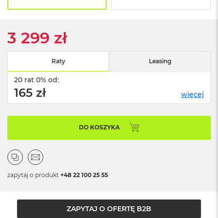
o
o
k
N
3 299 zł
e
o
S
Raty
Leasing
r
e
20 rat 0% od:
b
r
165 zł
więcej
n
y
W
DO KOSZYKA
e
d
ł
u
g
zapytaj o produkt
+48 22 100 25 55
p
o
j
e
ZAPYTAJ O OFERTĘ B2B
m