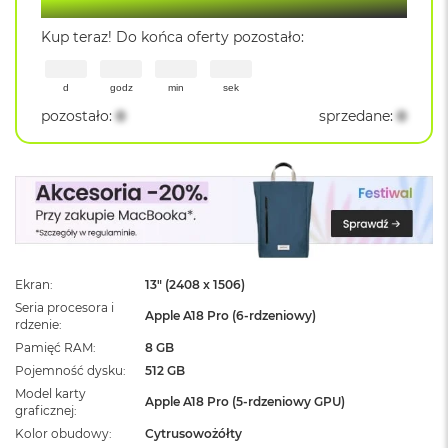
Lantre Hot Deal
ż
ó
Kup teraz! Do końca oferty pozostało:
ł
t
y
d
godz
min
sek
pozostało
:
0
sprzedane
:
0
M
a
c
B
o
o
k
N
e
o
Ekran
13" (2408 x 1506)
S
Seria procesora i
Apple A18 Pro (6-rdzeniowy)
u
rdzenie
b
Pamięć RAM
8 GB
t
Pojemność dysku
512 GB
e
l
Model karty
Apple A18 Pro (5-rdzeniowy GPU)
n
graficznej
y
Kolor obudowy
Cytrusowożółty
R