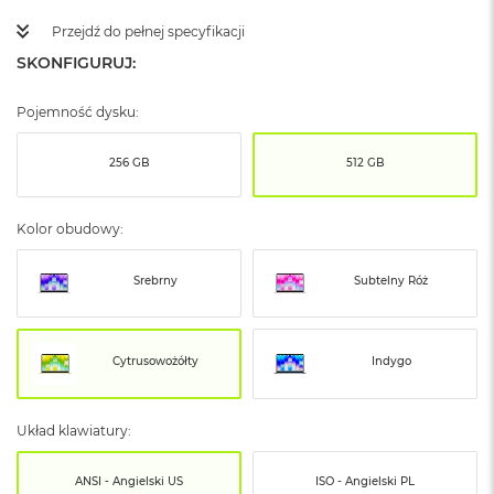
ó
Przejdź do pełnej specyfikacji
ż
SKONFIGURUJ:
M
a
Pojemność dysku:
c
B
o
256 GB
512 GB
o
k
N
Kolor obudowy:
e
o
I
Srebrny
Subtelny Róż
n
d
y
g
Cytrusowożółty
Indygo
o
M
Układ klawiatury:
a
c
B
ANSI - Angielski US
ISO - Angielski PL