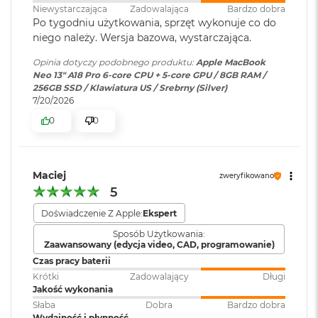
ś
Niewystarczająca
Zadowalająca
Bardzo dobra
c
Jasność: 500 nitów
Po tygodniu użytkowania, sprzęt wykonuje co do
i
Zainstalowany
macOS
Kolory
niego należy. Wersja bazowa, wystarczająca.
d
system operacyjny
:
y
1 miliard kolorów
Opinia dotyczy podobnego produktu:
Apple MacBook
s
Neo 13" A18 Pro 6-core CPU + 5-core GPU / 8GB RAM /
k
256GB SSD / Klawiatura US / Srebrny (Silver)
sRGB
Wersja systemu
macOS Sequoia lub nowszy
u
7/20/2026
operacyjnego
:
0
0
M
a
c
Chip
Dołączone
Wbudowane aplikacje systemu
B
oprogramowanie
:
macOS
o
Maciej
zweryfikowano
Apple A18 Pro
o
5
k
A
6-rdzeniowe CPU z 2 rdzeniami zapewniającymi wydajność i 4
Dodatkowe
Klawiatura z Touch ID, Gładzik
Doświadczenie Z Apple:
Ekspert
i
informacje
:
Multi-Touch umożliwiający
rdzeniami energooszczędnymii
Sposób Użytkowania:
r
precyzyjne sterowanie
Zaawansowany (edycja video, CAD, programowanie)
2
5-rdzeniowe GPU
kursorem i obsługę gestów
Czas pracy baterii
5
6
Krótki
Zadowalający
Długi
16-rdzeniowy system Neural Engine
G
Jakość wykonania
B
Układ klawiatury
:
ANSI - Angielski US
Słaba
Dobra
Bardzo dobra
Sprzętowa akceleracja ray tracingu
Wydajność i płynność