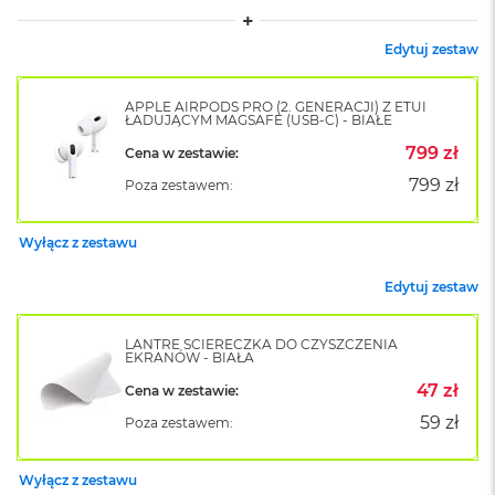
A
i
r
Edytuj zestaw
M
4
APPLE AIRPODS PRO (2. GENERACJI) Z ETUI
ŁADUJĄCYM MAGSAFE (USB-C) - BIAŁE
M
a
799 zł
Cena w zestawie:
c
799 zł
B
Poza zestawem:
o
o
Wyłącz z zestawu
k
A
i
Edytuj zestaw
r
M
3
LANTRE ŚCIERECZKA DO CZYSZCZENIA
EKRANÓW - BIAŁA
M
47 zł
Cena w zestawie:
a
59 zł
Poza zestawem:
c
B
o
Wyłącz z zestawu
o