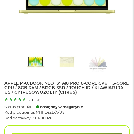
o
l
o
r
u
M
a
c
B
o
o
k
N
e
APPLE MACBOOK NEO 13" A18 PRO 6-CORE CPU + 5-CORE
o
GPU / 8GB RAM / 512GB SSD / TOUCH ID / KLAWIATURA
C
US / CYTRUSOWOŻÓŁTY (CITRUS)
y
t
5.0
(
51
)
r
Status produktu:
dostępny w magazynie
u
Kod producenta: MHFE4ZE/A/US
s
Kod dostawcy: Z1TR00026
o
w
o