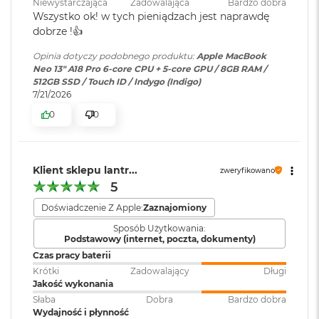
k
Niewystarczająca
Zadowalająca
Bardzo dobra
Podświetlana
NIE
A
Wszystko ok! w tych pieniądzach jest naprawdę
klawiatura
:
i
dobrze !👍️
r
3
Opinia dotyczy podobnego produktu:
Apple MacBook
2
Touch ID
:
TAK
Neo 13" A18 Pro 6-core CPU + 5-core GPU / 8GB RAM /
G
512GB SSD / Touch ID / Indygo (Indigo)
B
7/21/2026
R
Obsługa
Obsługa jednego wyświetlacza
0
0
A
wyświetlaczy
:
zewnętrznego o natywnej
M
rozdzielczości do 4K przy 60 Hz
W
Klient sklepu lantr...
e
zweryfikowano
d
5
Odtwarzanie wideo
:
Obsługiwane formaty: m.in.
ł
HEVC,
H.264
, AV1 i ProRes; HDR z
Doświadczenie Z Apple:
Zaznajomiony
u
Dolby Vision, HDR10 i HLG
g
Sposób Użytkowania:
p
Wyświetlacz
Podstawowy (internet, poczta, dokumenty)
o
Czas pracy baterii
j
Odtwarzanie
Obsługiwane formaty: m.in.
Wyświetlacz Super Retina XDR
Krótki
Zadowalający
Długi
e
dźwięku
:
AAC, MP3,
Apple Lossless
,
FLAC
,
Jakość wykonania
m
Dolby Digital
, Dolby Digital
Wyświetlacz Liquid Retina o przekątnej 13 cali; rozdzielczość
n
Słaba
Dobra
Bardzo dobra
Plus i Dolby Atmos
natywna 2408 na 1506 piksele przy 219 pikselach na cal
o
Wydajność i płynność