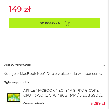
A
149 zł
i
r
M
DO KOSZYKA
a
c
B
o
o
k
A
i
r
KUP W ZESTAWIE
M
5
Kupujesz MacBook Neo? Dobierz akcesoria w super cenie.
M
Oglądany produkt
a
c
APPLE MACBOOK NEO 13" A18 PRO 6-CORE
B
CPU + 5-CORE GPU / 8GB RAM / 512GB SSD /
o
TOUCH ID / KLAWIATURA US /
o
3 299 zł
Cena w zestawie:
CYTRUSOWOŻÓŁTY (CITRUS)
k