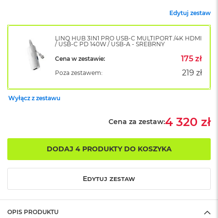
k
A
Edytuj zestaw
i
r
LINQ HUB 3IN1 PRO USB-C MULTIPORT /4K HDMI
M
/ USB-C PD 140W / USB-A - SREBRNY
2
175 zł
Cena w zestawie:
M
219 zł
Poza zestawem:
a
c
B
Wyłącz z zestawu
o
o
4 320 zł
k
Cena za zestaw:
A
i
r
DODAJ 4 PRODUKTY DO KOSZYKA
1
3
Edytuj zestaw
M
a
c
B
OPIS PRODUKTU
o