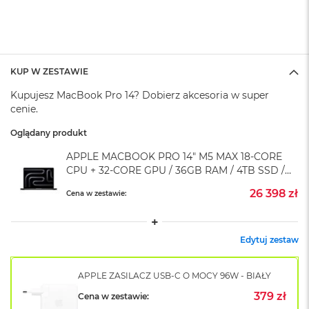
A
i
r
M
4
KUP W ZESTAWIE
M
a
Kupujesz MacBook Pro 14? Dobierz akcesoria w super
c
cenie.
B
o
Oglądany produkt
o
k
APPLE MACBOOK PRO 14" M5 MAX 18-CORE
A
CPU + 32-CORE GPU / 36GB RAM / 4TB SSD /
i
KLAWIATURA US / ZASILACZ 96 W /
r
26 398 zł
Cena w zestawie:
GWIEZDNA CZERŃ (SPACE BLACK)
M
3
Edytuj zestaw
M
a
c
APPLE ZASILACZ USB-C O MOCY 96W - BIAŁY
B
o
379 zł
Cena w zestawie:
o