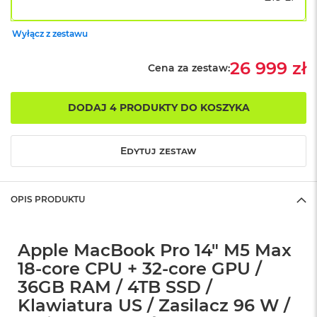
o
k
Wyłącz z zestawu
A
i
r
26 999 zł
Cena za zestaw:
1
5
DODAJ 4 PRODUKTY DO KOSZYKA
W
e
d
Edytuj zestaw
ł
u
g
k
OPIS PRODUKTU
o
l
o
r
Apple MacBook Pro 14" M5 Max
u
18-core CPU + 32-core GPU /
M
36GB RAM / 4TB SSD /
a
Klawiatura US / Zasilacz 96 W /
c