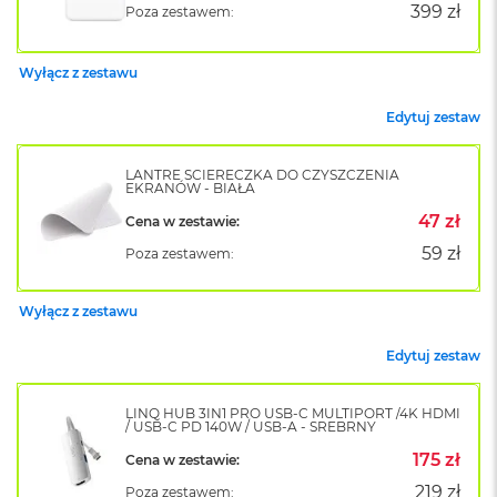
399 zł
k
Poza zestawem:
A
i
r
Wyłącz z zestawu
M
2
Edytuj zestaw
M
a
LANTRE ŚCIERECZKA DO CZYSZCZENIA
EKRANÓW - BIAŁA
c
B
47 zł
Cena w zestawie:
o
59 zł
o
Poza zestawem:
k
A
Wyłącz z zestawu
i
r
1
Edytuj zestaw
3
LINQ HUB 3IN1 PRO USB-C MULTIPORT /4K HDMI
M
/ USB-C PD 140W / USB-A - SREBRNY
a
c
175 zł
Cena w zestawie:
B
219 zł
Poza zestawem:
o