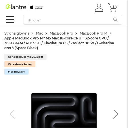
ZALOGUJ
MÓJ 
Apple
SIĘ
Festiwal
Mac
Strona główna
Mac
MacBook Pro
MacBook Pro 14
M
Apple MacBook Pro 14" M5 Max 18-core CPU + 32-core GPU /
a
36GB RAM / 4TB SSD / Klawiatura US / Zasilacz 96 W / Gwiezdna
c
czerń (Space Black)
B
o
Cena producenta: 26398 zł
o
W zestawie taniej
k
Mac Buy&Try
N
e
o
W
e
d
ł
u
g
k