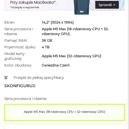
ż
ó
ł
t
Ekran
14,2" (3024 x 1964)
y
Seria procesora i
Apple M5 Max (18-rdzeniowy CPU + 32-
rdzenie
rdzeniowy GPU)
M
a
Pamięć RAM
36 GB
c
Pojemność dysku
4 TB
B
Model karty
o
Apple M5 Max (32-rdzeniowy GPU)
graficznej
o
Kolor obudowy
Gwiezdna Czerń
k
N
e
Przejdź do pełnej specyfikacji
o
SKONFIGURUJ:
S
u
b
Seria procesora i rdzenie:
t
e
l
Apple M5 Max (18-rdzeniowy CPU + 32-rdzeniowy GPU)
n
y
R