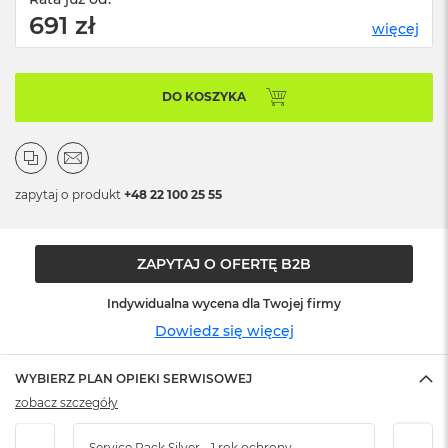
n
691 zł
o
więcej
ś
c
i
d
DO KOSZYKA
y
s
k
u
zapytaj o produkt
+48 22 100 25 55
M
a
c
B
ZAPYTAJ O OFERTĘ B2B
o
o
Indywidualna wycena dla Twojej firmy
k
Dowiedz się więcej
N
e
o
WYBIERZ PLAN OPIEKI SERWISOWEJ
2
zobacz szczegóły
5
6
G
Service Pack Silver - 1 rok ochrony
Servi