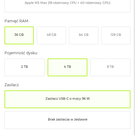
Apple M5 Max (18-rdzeniowy CPU + 40-rdzeniowy GPU)
ó
ż
M
Pamięć RAM:
a
c
36 GB
48 GB
64 GB
128 GB
B
o
o
Pojemność dysku:
k
N
e
2 TB
4 TB
8 TB
o
I
n
Zasilacz:
d
y
g
Zasilacz USB‑C o mocy 96 W
o
M
a
Brak zasilacza w zestawie
c
B