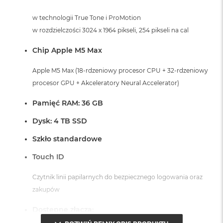
r
G
w technologii True Tone i ProMotion
w
w rozdzielczości 3024 x 1964 pikseli, 254 pikseli na cal
i
e
z
Chip Apple M5 Max
d
n
Apple M5 Max (18-rdzeniowy procesor CPU + 32-rdzeniowy
a
procesor GPU + Akceleratory Neural Accelerator)
s
z
a
Pamięć RAM: 36 GB
r
o
Dysk: 4 TB SSD
ś
ć
Szkło standardowe
Touch ID
M
a
c
Czytnik linii papilarnych do bezpiecznego logowania oraz
B
zakupów
o
o
Dostępne złącza:
k
A