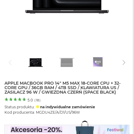
o
l
o
r
u
M
a
c
B
o
o
k
N
e
APPLE MACBOOK PRO 14" M5 MAX 18-CORE CPU + 32-
o
CORE GPU / 36GB RAM / 4TB SSD / KLAWIATURA US /
C
ZASILACZ 96 W / GWIEZDNA CZERŃ (SPACE BLACK)
y
t
5.0
(
18
)
r
Status produktu:
na indywidualne zamówienie
u
Kod producenta: MGDU4ZE/A/D1/US/96W
s
o
w
o