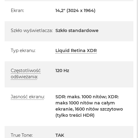
Realizowaną w każdym autoryzowanym punkcie
o
serwisowym Apple na terenie całego świata.
Ekran
:
14,2" (3024 x 1964)
o
k
Istnieje możliwość przedłużenia gwarancji producenta.
A
Szczegółowe informacje na ten temat uzyskają Państwo
i
Szkło wyświetlacza
:
Szkło standardowe
r
kontaktując się z naszym handlowcem.
P
ó
Posiada fabryczne zafoliowane opakowanie
ł
Typ ekranu
:
Liquid Retina XDR
n
Posiada system operacyjny macOS w języku
o
polskim oraz polskie menu
c
Częstotliwość
120 Hz
Język polski wybieramy przy pierwszym uruchomieniu
odświeżania
:
M
urządzenia.
a
c
B
Zawartość zestawu:
Jasność ekranu
:
SDR: maks. 1000 nitów; XDR:
o
maks 1000 nitów na całym
o
14 -calowy MacBook Pro
ekranie, 1600 nitów szczytowo
k
(tylko treści HDR)
A
Przewód USB-C na MagSafe 3 do ładowania (2m)
i
r
Zasilacz USB‑C o mocy 96 W
S
True Tone
:
TAK