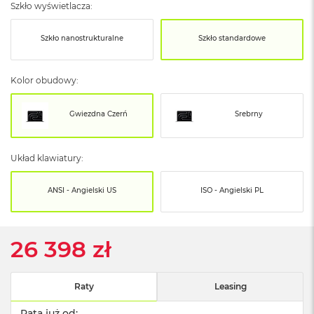
o
Szkło wyświetlacza:
o
k
N
Szkło nanostrukturalne
Szkło standardowe
e
o
S
Kolor obudowy:
r
e
b
Gwiezdna Czerń
Srebrny
r
n
y
Układ klawiatury:
W
ANSI - Angielski US
ISO - Angielski PL
e
d
ł
u
26 398 zł
g
p
o
j
Raty
Leasing
e
m
Rata już od: