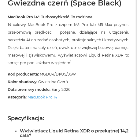
Gwiezdna czerń (Space Black)
B
o
o
MacBook Pro 14″. Turboszybkość. To rodzinne.
k
A
14-calowy MacBook Pro z czipem M5 Pro lub M5 Max przynosi
i
przełomową prędkość i potężne, działające na urządzeniu
r
B
narzędzia AI do zadań osobistych, profesjonalnych i kreatywnych.
ł
Dzięki baterii na cały dzień, dwukrotnie większej bazowej pamięci
ę
masowej i zjawiskowemu wyświetlaczowi Liquid Retina XDR to
k
i
1
sprzęt pro pod każdym względem
.
t
n
Kod producenta:
MGDU4/D1/US/96W
y
Kolor obudowy:
Gwiezdna Czerń
Data premiery modelu:
Early 2026
M
a
Kategoria:
MacBook Pro 14
c
B
o
o
Specyfikacja:
k
A
Wyświetlacz Liquid Retina XDR o przekątnej 14,2
i
4
cala