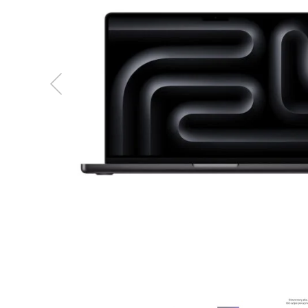
MacBook
Neo
Indygo
MacBook
Neo
Srebrny
Według
pojemności
dysku
MacBook
Neo
256GB
MacBook
Neo
512GB
MacBook
Air
MacBook