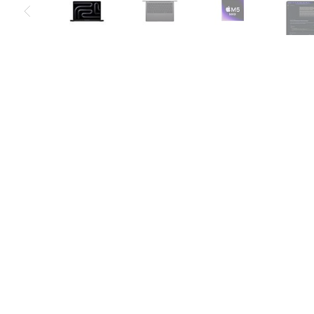
Air
M5
MacBook
Air
M4
MacBook
Air
M3
MacBook
Air
M2
MacBook
Air
13
MacBook
Air
15