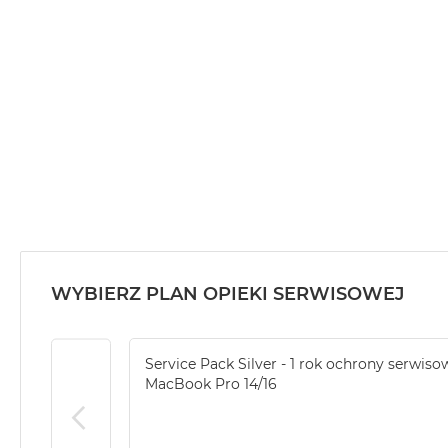
MacBook
Air
32GB
RAM
Według
pojemności
dysku
MacBook
Air
256GB
MacBook
Air
WYBIERZ PLAN OPIEKI SERWISOWEJ
512GB
MacBook
Air
Service Pack Silver - 1 rok ochrony serwiso
1TB
MacBook Pro 14/16
MacBook
Air