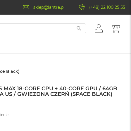
sklep@lantre.pl
(+48) 22 100 25 55
ZALOGUJ
MÓJ 
SIĘ
ce Black)
 MAX 18-CORE CPU + 40-CORE GPU / 64GB
RA US / GWIEZDNA CZERŃ (SPACE BLACK)
ienie