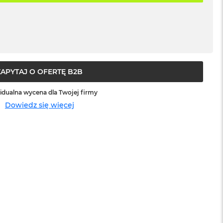
ZAPYTAJ O OFERTĘ B2B
idualna wycena dla Twojej firmy
Dowiedz się więcej
sowej do
Service Pack Platinum - 3 lata ochrony
MacBook Pro 14/16