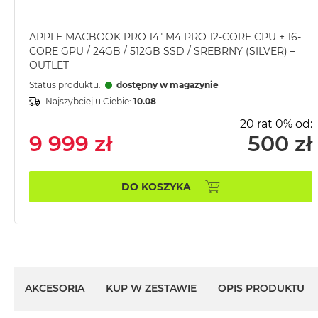
MacBook
Pro
APPLE MACBOOK PRO 14" M4 PRO 12-CORE CPU + 16-
Gwiezdna
CORE GPU / 24GB / 512GB SSD / SREBRNY (SILVER) –
szarość
OUTLET
MacBook
Status produktu:
dostępny w magazynie
Pro
Najszybciej u Ciebie:
10.08
Srebrny
20 rat 0% od:
Według
9 999 zł
500 zł
pamięci
RAM
DO KOSZYKA
MacBook
Pro
8GB
RAM
MacBook
Pro
16GB
AKCESORIA
KUP W ZESTAWIE
OPIS PRODUKTU
RAM