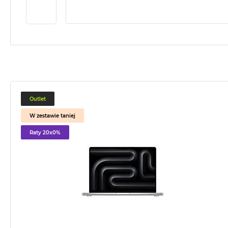
2TB
MacBook
Air
4TB
MacBook
Pro
MacBook
Pro
Outlet
14
W zestawie taniej
MacBook
Raty 20x0%
Pro
16
Według
koloru
MacBook
Pro
Gwiezdna
Czerń