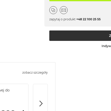
zapytaj o produkt
+48 22 100 25 55
Indyw
zobacz szczegóły
wej do
Service Pack Gold - 2 lata ochrony serwi
MacBook Pro 14/16