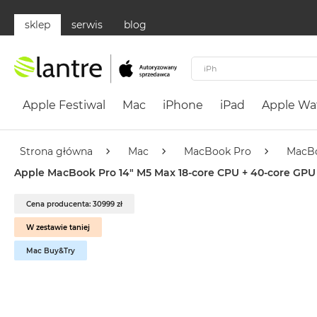
sklep
serwis
blog
Apple
Festiwal
Apple Festiwal
Mac
iPhone
iPad
Apple Wa
Mac
MacBook
Neo
Strona główna
Mac
MacBook Pro
MacBo
Według
Apple MacBook Pro 14" M5 Max 18-core CPU + 40-core GPU 
koloru
MacBook
Cena producenta: 30999 zł
Neo
W zestawie taniej
Cytrusowożółty
Mac Buy&Try
MacBook
Neo
Subtelny
Róż