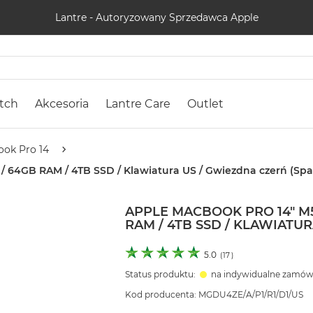
Lantre - Autoryzowany Sprzedawca Apple
tch
Akcesoria
Lantre Care
Outlet
ok Pro 14
/ 64GB RAM / 4TB SSD / Klawiatura US / Gwiezdna czerń (Spa
APPLE MACBOOK PRO 14" M5
RAM / 4TB SSD / KLAWIATU
5.0
(
17
)
Status produktu:
na indywidualne zamów
Kod producenta: MGDU4ZE/A/P1/R1/D1/US