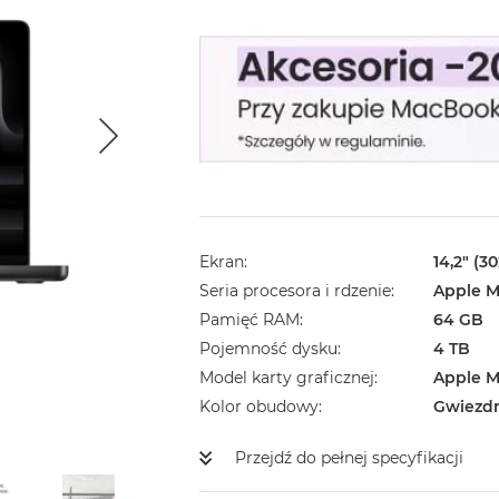
Ekran
14,2" (3
Seria procesora i rdzenie
Apple M
Pamięć RAM
64 GB
Pojemność dysku
4 TB
Model karty graficznej
Apple M
Kolor obudowy
Gwiezd
Przejdź do pełnej specyfikacji