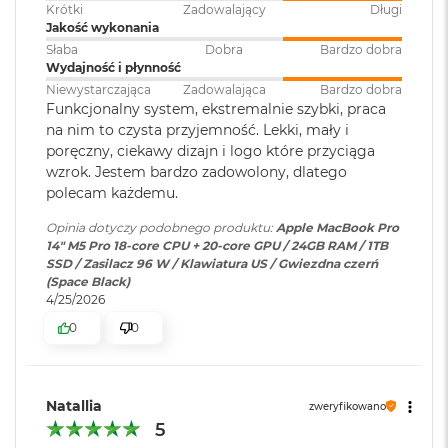
ś
Krótki
Zadowalający
Długi
Klawiatura
NIE
c
Kontrast 1 000 000:1
Jakość wykonania
numeryczna
:
i
Słaba
Dobra
Bardzo dobra
d
Jasność XDR: 1000 nitów utrzymywana na całym ekranie, 1600
Wydajność i płynność
y
1
nitów szczytowo
(tylko treści HDR)
Niewystarczająca
Zadowalająca
Bardzo dobra
s
Podświetlana
TAK
Funkcjonalny system, ekstremalnie szybki, praca
k
klawiatura
:
Jasność w trybie SDR: nawet 1000 nitów (w plenerze)
na nim to czysta przyjemność. Lekki, mały i
u
poręczny, ciekawy dizajn i logo które przyciąga
Kolory
wzrok. Jestem bardzo zadowolony, dlatego
M
a
Touch ID
:
TAK
polecam każdemu.
1 miliard kolorów
c
B
Opinia dotyczy podobnego produktu:
Apple MacBook Pro
Szeroka gama kolorów (P3)
o
14" M5 Pro 18-core CPU + 20-core GPU / 24GB RAM / 1TB
Obsługa
Obsługa maks. trzech
o
SSD / Zasilacz 96 W / Klawiatura US / Gwiezdna czerń
wyświetlaczy
:
wyświetlaczy zewnętrznych do
k
Technologia True Tone
(Space Black)
6K przy 60 Hz lub jednego
A
4/25/2026
wyświetlacza do 8K przy 60 Hz.
i
Częstotliwość odświeżania
0
0
r
2
Technologia ProMotion zapewniająca adaptacyjną częstotliwość
5
Odtwarzanie wideo
:
Obsługiwane formaty: m.in.
odświeżania do 120 Hz
6
HEVC,
H.264
, AV1 i ProRes; HDR z
Natallia
G
zweryfikowano
Dolby Vision, HDR10 i HLG
Stałe częstotliwości odświeżania: 47,95 Hz, 48,00 Hz, 50,00 Hz,
B
5
59,94 Hz, 60,00 Hz