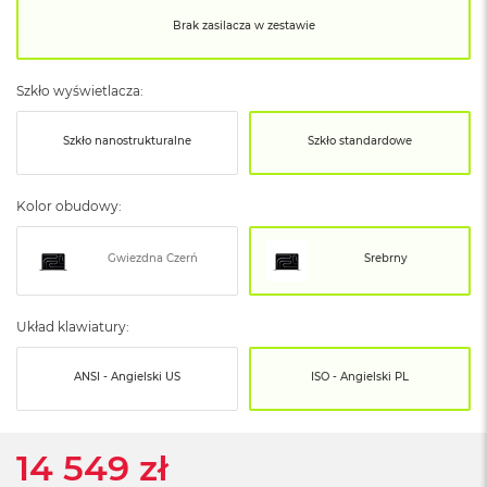
o
o
Brak zasilacza w zestawie
k
N
e
Szkło wyświetlacza:
o
S
r
Szkło nanostrukturalne
Szkło standardowe
e
b
r
Kolor obudowy:
n
y
Gwiezdna Czerń
Srebrny
W
e
d
Układ klawiatury:
ł
u
g
ANSI - Angielski US
ISO - Angielski PL
p
o
j
e
14 549 zł
m