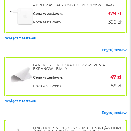
k
APPLE ZASILACZ USB-C O MOCY 96W - BIAŁY
A
379 zł
i
Cena w zestawie:
r
399 zł
Poza zestawem:
M
2
Wyłącz z zestawu
M
a
Edytuj zestaw
c
B
o
LANTRE ŚCIERECZKA DO CZYSZCZENIA
o
EKRANÓW - BIAŁA
k
47 zł
A
Cena w zestawie:
i
59 zł
Poza zestawem:
r
1
3
Wyłącz z zestawu
M
Edytuj zestaw
a
c
B
LINQ HUB 3IN1 PRO USB-C MULTIPORT /4K HDMI
o