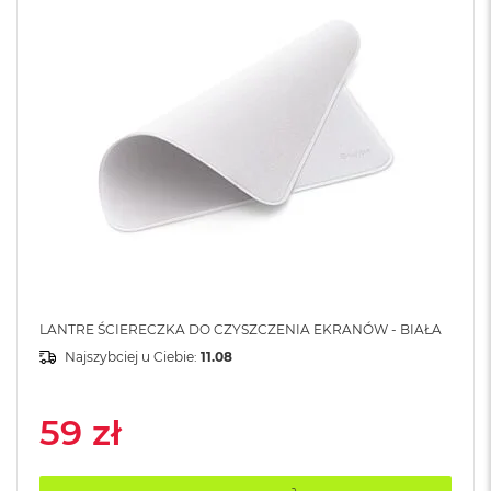
A
i
r
M
a
c
B
o
o
k
A
i
r
M
5
LANTRE ŚCIERECZKA DO CZYSZCZENIA EKRANÓW - BIAŁA
M
Najszybciej u Ciebie:
11.08
a
c
B
59 zł
o
o
k