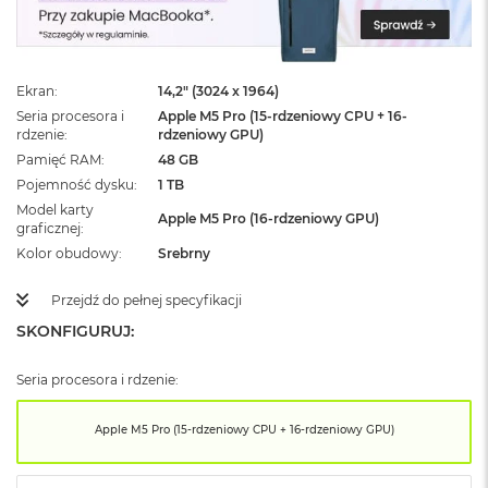
ż
ó
ł
t
y
Ekran
14,2" (3024 x 1964)
Seria procesora i
Apple M5 Pro (15-rdzeniowy CPU + 16-
M
rdzenie
rdzeniowy GPU)
a
Pamięć RAM
48 GB
c
Pojemność dysku
1 TB
B
o
Model karty
Apple M5 Pro (16-rdzeniowy GPU)
o
graficznej
k
Kolor obudowy
Srebrny
N
e
Przejdź do pełnej specyfikacji
o
S
SKONFIGURUJ:
u
b
Seria procesora i rdzenie:
t
e
l
Apple M5 Pro (15-rdzeniowy CPU + 16-rdzeniowy GPU)
n
y
R