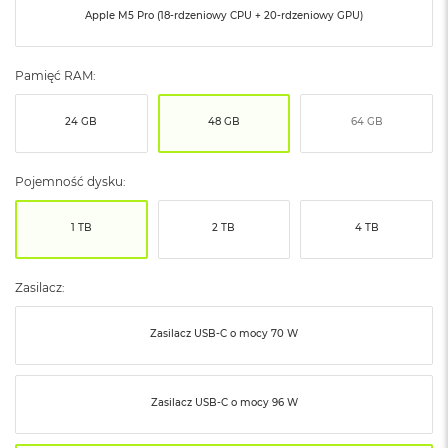
ó
Apple M5 Pro (18-rdzeniowy CPU + 20-rdzeniowy GPU)
ż
M
Pamięć RAM:
a
c
24 GB
48 GB
64 GB
B
o
o
k
Pojemność dysku:
N
e
1 TB
2 TB
4 TB
o
I
n
d
Zasilacz:
y
g
Zasilacz USB‑C o mocy 70 W
o
M
a
Zasilacz USB‑C o mocy 96 W
c
B