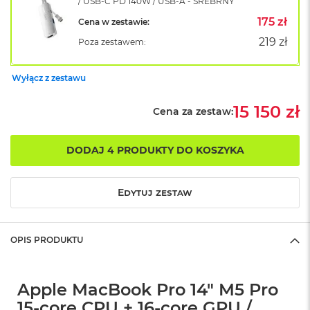
/ USB-C PD 140W / USB-A - SREBRNY
o
175 zł
Cena w zestawie:
k
A
219 zł
Poza zestawem:
i
r
1
Wyłącz z zestawu
5
15 150 zł
Cena za zestaw:
W
e
d
ł
DODAJ 4 PRODUKTY DO KOSZYKA
u
g
k
Edytuj zestaw
o
l
o
r
OPIS PRODUKTU
u
M
Apple MacBook Pro 14" M5 Pro
a
c
15-core CPU + 16-core GPU /