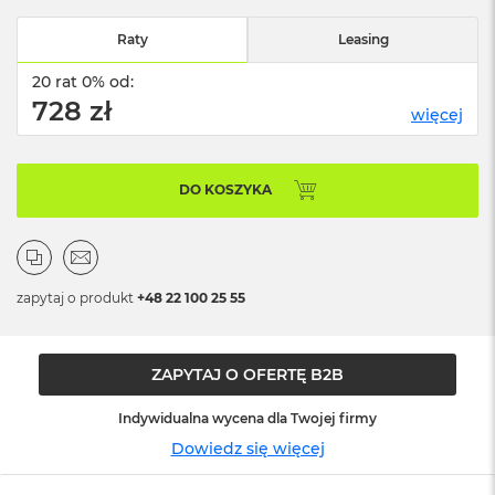
n
o
Raty
Leasing
ś
c
20 rat 0% od:
i
728 zł
d
więcej
y
s
k
u
DO KOSZYKA
M
a
c
B
zapytaj o produkt
+48 22 100 25 55
o
o
k
N
ZAPYTAJ O OFERTĘ B2B
e
o
Indywidualna wycena dla Twojej firmy
2
5
Dowiedz się więcej
6
G