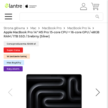
ZALOGUJ
MÓJ 
Apple
SIĘ
Festiwal
Mac
Strona główna
Mac
MacBook Pro
MacBook Pro 14
M
Apple MacBook Pro 14" M5 Pro 15-core CPU + 16-core GPU / 48GB
a
RAM / 1TB SSD / Srebrny (Silver)
c
B
Cena producenta: 15499 zł
o
Super Cena
o
k
W zestawie taniej
N
Mac Buy&Try
e
Raty 20x0%
o
W
e
d
ł
u
g
k