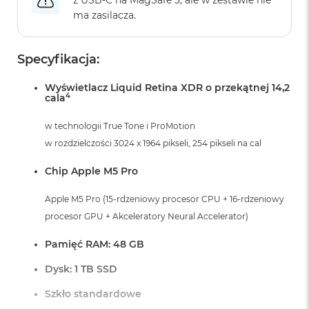
r
ma zasilacza.
G
w
i
e
Specyfikacja:
z
d
Wyświetlacz Liquid Retina XDR o przekątnej 14,2
n
4
cala
a
s
w technologii True Tone i ProMotion
z
a
w rozdzielczości 3024 x 1964 pikseli, 254 pikseli na cal
r
o
Chip Apple M5 Pro
ś
ć
Apple M5 Pro (15-rdzeniowy procesor CPU + 16-rdzeniowy
procesor GPU + Akceleratory Neural Accelerator)
M
a
c
Pamięć RAM: 48 GB
B
o
Dysk: 1 TB SSD
o
k
Szkło standardowe
A