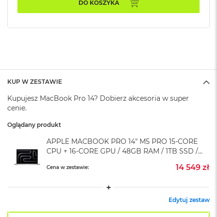
A
DO KOSZYKA
i
r
M
4
M
a
c
B
KUP W ZESTAWIE
o
Kupujesz MacBook Pro 14? Dobierz akcesoria w super
o
k
cenie.
A
i
Oglądany produkt
r
APPLE MACBOOK PRO 14" M5 PRO 15-CORE
M
CPU + 16-CORE GPU / 48GB RAM / 1TB SSD /
3
SREBRNY (SILVER)
14 549 zł
Cena w zestawie:
M
a
c
B
Edytuj zestaw
o
o