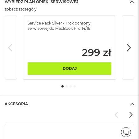
WYBIERZ PLAN OPIEKI SERWISOWEJ
B
zobacz szczegóły
M
a
Service Pack Silver - 1 rok ochrony
Servi
c
serwisowej do MacBook Pro 14/16
serw
B
o
o
k
299 zł
N
e
o
DODAJ
5
1
2
G
B
AKCESORIA
M
a
c
B
o
o
POR
k