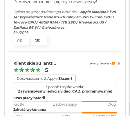
Pierwsze wrażenie - piękny i nowoczesny!
M
a
Odtwarzanie
Obsługiwane formaty: m.in.
Opinia dotyczy podobnego produktu:
Apple MacBook Pro
c
dźwięku
:
AAC, MP3,
Apple Lossless
,
FLAC
,
14" Wyświetlacz Nanostrukturalny M5 Pro 15-core CPU +
B
Dolby Digital
, Dolby Digital
16-core GPU / 48GB RAM / 1TB SSD / Klawiatura US /
o
Chip
Zasilacz 96 W / Gwiezdna cz
Plus i Dolby Atmos
o
8/4/2026
k
Apple M5 Pro
A
0
0
i
Zainstalowany
macOS
Apple M5 Pro (15-rdzeniowy procesor CPU + 16-rdzeniowy
r
system operacyjny
:
5
procesor GPU + Akceleratory Neural Accelerator)
1
Klient sklepu lantr...
zweryfikowano
2
16-rdzeniowy system Neural Engine
5
Wersja systemu
macOS Sequoia lub nowszy
G
B
operacyjnego
:
Sprzętowa akceleracja ray tracingu
Doświadczenie Z Apple:
Ekspert
Sposób Użytkowania:
M
307 GB/s przepustowości pamięci
Zaawansowany (edycja video, CAD, programowanie)
a
Dołączone
Wbudowane aplikacje systemu
Czas pracy baterii
c
Silnik multimedialny
oprogramowanie
:
macOS
B
Krótki
Zadowalający
Długi
o
Jakość wykonania
Sprzętowa akceleracja obsługi H.264, HEVC, ProRes i ProRes RAW
o
Słaba
Dobra
Bardzo dobra
k
Dodatkowe
Klawiatura z Touch ID, Gładzik
Wydajność i płynność
Silnik dekodowania wideo
A
informacje
:
Force Touch wyczuwający siłę
Niewystarczająca
Zadowalająca
Bardzo dobra