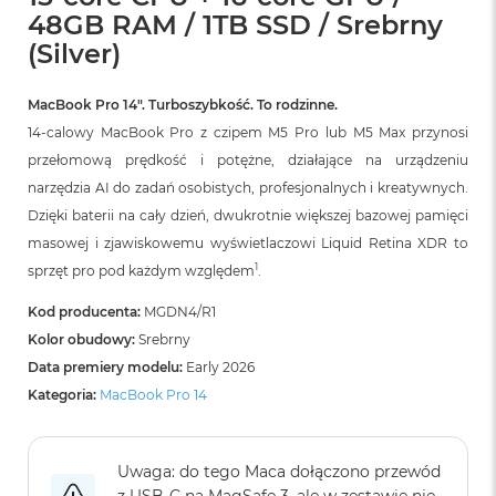
B
48GB RAM / 1TB SSD / Srebrny
o
o
(Silver)
k
A
i
MacBook Pro 14″. Turboszybkość. To rodzinne.
r
14-calowy MacBook Pro z czipem M5 Pro lub M5 Max przynosi
B
przełomową prędkość i potężne, działające na urządzeniu
ł
ę
narzędzia AI do zadań osobistych, profesjonalnych i kreatywnych.
k
Dzięki baterii na cały dzień, dwukrotnie większej bazowej pamięci
i
t
masowej i zjawiskowemu wyświetlaczowi Liquid Retina XDR to
n
1
sprzęt pro pod każdym względem
.
y
Kod producenta:
MGDN4/R1
M
Kolor obudowy:
Srebrny
a
c
Data premiery modelu:
Early 2026
B
Kategoria:
MacBook Pro 14
o
o
k
A
Uwaga: do tego Maca dołączono przewód
i
z USB‑C na MagSafe 3, ale w zestawie nie