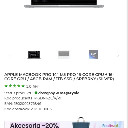
o
l
o
r
u
M
a
c
B
o
o
k
N
e
APPLE MACBOOK PRO 14" M5 PRO 15-CORE CPU + 16-
CORE GPU / 48GB RAM / 1TB SSD / SREBRNY (SILVER)
o
C
5.0
(
94
)
y
Status produktu:
dostępny w magazynie
t
Kod producenta: MGDN4ZE/A/R1
r
EAN: 5902002376846
u
Kod dostawcy: Z1MH000C5
s
o
w
o