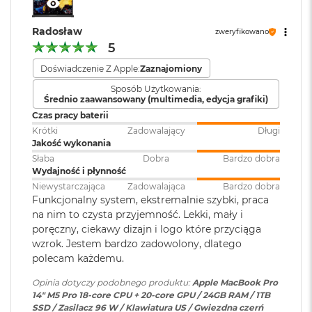
rozbudowa
:
(USB‑C) obsługujące:
M
cal
Ładowanie,
DisplayPort
,
a
Radosław
Thunderbolt 5 (do 120 Gb/s),
zweryfikowano
c
XDR (Extreme Dynamic Range)
5
B
USB 4 (do 120 Gb/s)
o
Kontrast 1 000 000:1
Doświadczenie Z Apple:
Zaznajomiony
o
k
Sposób Użytkowania:
Klawiatura
NIE
Jasność XDR: 1000 nitów utrzymywana na całym ekranie, 1600
A
Średnio zaawansowany (multimedia, edycja grafiki)
numeryczna
:
i
1
nitów szczytowo
(tylko treści HDR)
Czas pracy baterii
r
Krótki
Zadowalający
Długi
5
Jasność w trybie SDR: nawet 1000 nitów (w plenerze)
Jakość wykonania
1
Podświetlana
TAK
Słaba
Dobra
Bardzo dobra
2
klawiatura
:
Kolory
Wydajność i płynność
G
B
Niewystarczająca
Zadowalająca
Bardzo dobra
1 miliard kolorów
Funkcjonalny system, ekstremalnie szybki, praca
Touch ID
:
TAK
M
na nim to czysta przyjemność. Lekki, mały i
Szeroka gama kolorów (P3)
a
poręczny, ciekawy dizajn i logo które przyciąga
c
wzrok. Jestem bardzo zadowolony, dlatego
Technologia True Tone
B
Obsługa
Obsługa maks. trzech
polecam każdemu.
o
wyświetlaczy
:
wyświetlaczy zewnętrznych do
Częstotliwość odświeżania
o
Opinia dotyczy podobnego produktu:
Apple MacBook Pro
6K przy 60 Hz lub jednego
k
14" M5 Pro 18-core CPU + 20-core GPU / 24GB RAM / 1TB
wyświetlacza do 8K przy 60 Hz.
Technologia ProMotion zapewniająca adaptacyjną częstotliwość
A
SSD / Zasilacz 96 W / Klawiatura US / Gwiezdna czerń