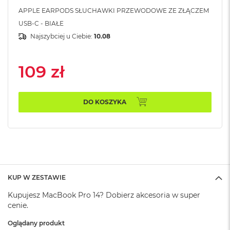
k
APPLE EARPODS SŁUCHAWKI PRZEWODOWE ZE ZŁĄCZEM
A
i
USB-C - BIAŁE
r
Najszybciej u Ciebie:
10.08
M
2
109 zł
M
a
c
B
DO KOSZYKA
o
o
k
A
i
r
1
3
KUP W ZESTAWIE
M
Kupujesz MacBook Pro 14? Dobierz akcesoria w super
a
cenie.
c
B
Oglądany produkt
o