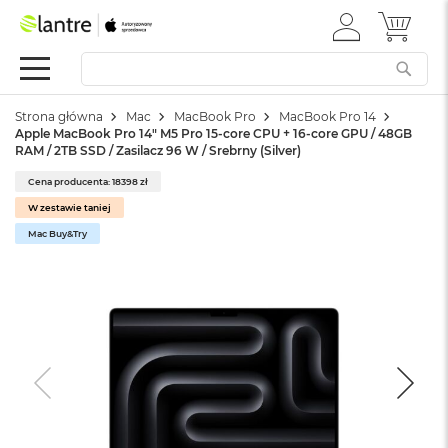
ZALOGUJ
MÓJ 
Apple
SIĘ
Festiwal
Mac
Strona główna
Mac
MacBook Pro
MacBook Pro 14
M
Apple MacBook Pro 14" M5 Pro 15-core CPU + 16-core GPU / 48GB
a
RAM / 2TB SSD / Zasilacz 96 W / Srebrny (Silver)
c
B
Cena producenta: 18398 zł
o
W zestawie taniej
o
k
Mac Buy&Try
N
e
o
W
e
d
ł
u
g
k