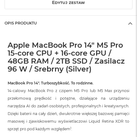
Edytuj zestaw
r
G
w
i
OPIS PRODUKTU
e
z
d
n
Apple MacBook Pro 14" M5 Pro
a
15-core CPU + 16-core GPU /
s
z
48GB RAM / 2TB SSD / Zasilacz
a
96 W / Srebrny (Silver)
r
o
ś
MacBook Pro 14″. Turboszybkość. To rodzinne.
ć
14-calowy MacBook Pro z czipem M5 Pro lub M5 Max przynosi
M
przełomową prędkość i potężne, działające na urządzeniu
a
narzędzia AI do zadań osobistych, profesjonalnych i kreatywnych.
c
B
Dzięki baterii na cały dzień, dwukrotnie większej bazowej pamięci
o
masowej i zjawiskowemu wyświetlaczowi Liquid Retina XDR to
o
1
sprzęt pro pod każdym względem
.
k
A