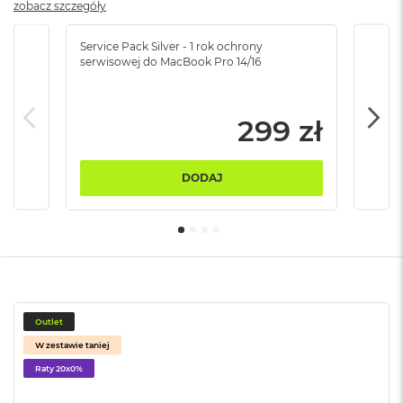
zobacz szczegóły
B
M
Service Pack Silver - 1 rok ochrony
Servi
a
serwisowej do MacBook Pro 14/16
serw
c
B
o
299 zł
o
k
N
e
DODAJ
o
5
1
2
G
B
M
a
Outlet
c
W zestawie taniej
B
o
Raty 20x0%
o
k