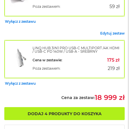
B
o
59 zł
Poza zestawem:
o
k
A
Wyłącz z zestawu
i
r
Edytuj zestaw
B
ł
ę
LINQ HUB 3IN1 PRO USB-C MULTIPORT /4K HDMI
/ USB-C PD 140W / USB-A - SREBRNY
k
i
175 zł
Cena w zestawie:
t
219 zł
n
Poza zestawem:
y
Wyłącz z zestawu
M
a
c
18 999 zł
Cena za zestaw:
B
o
o
DODAJ 4 PRODUKTY DO KOSZYKA
k
A
i