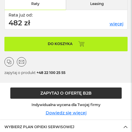
n
Raty
Leasing
o
ś
Rata już od:
c
482 zł
i
więcej
d
y
s
DO KOSZYKA
k
u
M
a
c
zapytaj o produkt
+48 22 100 25 55
B
o
o
k
ZAPYTAJ O OFERTĘ B2B
N
e
Indywidualna wycena dla Twojej firmy
o
Dowiedz się więcej
2
5
6
WYBIERZ PLAN OPIEKI SERWISOWEJ
G