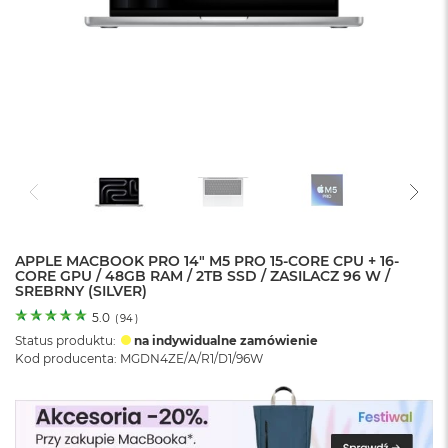
o
l
o
r
u
M
a
c
B
o
o
k
N
e
APPLE MACBOOK PRO 14" M5 PRO 15-CORE CPU + 16-
CORE GPU / 48GB RAM / 2TB SSD / ZASILACZ 96 W /
o
SREBRNY (SILVER)
C
y
5.0
(
94
)
t
Status produktu:
na indywidualne zamówienie
r
Kod producenta: MGDN4ZE/A/R1/D1/96W
u
s
o
w
o