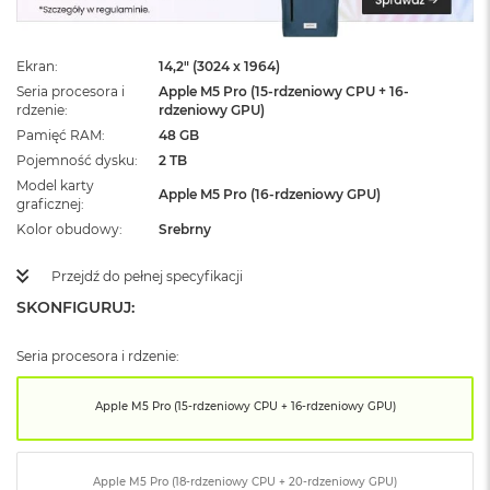
ż
ó
ł
Ekran
14,2" (3024 x 1964)
t
y
Seria procesora i
Apple M5 Pro (15-rdzeniowy CPU + 16-
rdzenie
rdzeniowy GPU)
M
Pamięć RAM
48 GB
a
Pojemność dysku
2 TB
c
Model karty
B
Apple M5 Pro (16-rdzeniowy GPU)
graficznej
o
o
Kolor obudowy
Srebrny
k
N
Przejdź do pełnej specyfikacji
e
SKONFIGURUJ:
o
S
u
Seria procesora i rdzenie:
b
t
e
Apple M5 Pro (15-rdzeniowy CPU + 16-rdzeniowy GPU)
l
n
y
Apple M5 Pro (18-rdzeniowy CPU + 20-rdzeniowy GPU)
R