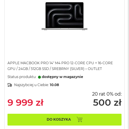
A
i
r
M
a
c
B
o
o
k
A
APPLE MACBOOK PRO 14" M4 PRO 12-CORE CPU + 16-CORE
i
GPU / 24GB / 512GB SSD / SREBRNY (SILVER) – OUTLET
r
Status produktu:
dostępny w magazynie
M
5
Najszybciej u Ciebie:
10.08
20 rat 0% od:
M
a
9 999 zł
500 zł
c
B
o
DO KOSZYKA
o
k