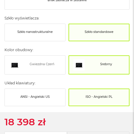
o
Brak zasilacza w zestawie
o
k
N
Szkło wyświetlacza:
e
o
Szkło nanostrukturalne
Szkło standardowe
S
r
e
b
Kolor obudowy:
r
n
Gwiezdna Czerń
Srebrny
y
W
e
Układ klawiatury:
d
ł
ANSI - Angielski US
ISO - Angielski PL
u
g
p
o
18 398 zł
j
e
m