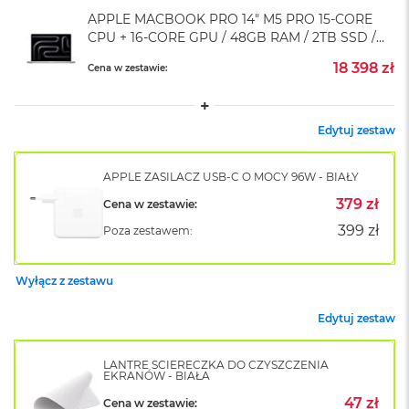
o
APPLE MACBOOK PRO 14" M5 PRO 15-CORE
k
CPU + 16-CORE GPU / 48GB RAM / 2TB SSD /
A
ZASILACZ 96 W / SREBRNY (SILVER)
i
18 398 zł
Cena w zestawie:
r
1
5
Edytuj zestaw
W
e
APPLE ZASILACZ USB-C O MOCY 96W - BIAŁY
d
ł
379 zł
Cena w zestawie:
u
g
399 zł
Poza zestawem:
k
o
l
Wyłącz z zestawu
o
r
Edytuj zestaw
u
M
LANTRE ŚCIERECZKA DO CZYSZCZENIA
EKRANÓW - BIAŁA
a
c
47 zł
Cena w zestawie: