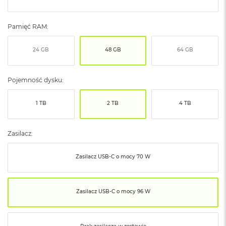
ó
ż
Pamięć RAM:
M
a
24 GB
48 GB
64 GB
c
B
o
Pojemność dysku:
o
k
N
1 TB
2 TB
4 TB
e
o
I
Zasilacz:
n
d
y
Zasilacz USB‑C o mocy 70 W
g
o
M
Zasilacz USB‑C o mocy 96 W
a
c
B