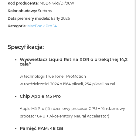
i
Kod producenta:
MGDN4/R1/D1/96W
r
Kolor obudowy:
Srebrny
K
Data premiery modelu:
Early 2026
s
i
Kategoria:
MacBook Pro 14
ę
ż
y
Specyfikacja:
c
o
w
Wyświetlacz Liquid Retina XDR o przekątnej 14,2
a
4
cala
P
o
w technologii True Tone i ProMotion
ś
w rozdzielczości 3024 x 1964 pikseli, 254 pikseli na cal
w
i
Chip Apple M5 Pro
a
t
a
Apple M5 Pro (15-rdzeniowy procesor CPU + 16-rdzeniowy
procesor GPU + Akceleratory Neural Accelerator)
M
a
Pamięć RAM: 48 GB
c
B