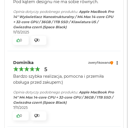
r
Pod kątem designu nie ma sobie równych.
Gb/s), USB 4 (do 40 Gb/s)
e
Kolory
b
Opinia dotyczy podobnego produktu:
Apple MacBook Pro
r
14" Wyświetlacz Nanostrukturalny / M4 Max 14-core CPU
1 miliard kolorów
Klawiatura
NIE
n
+ 32-core GPU / 36GB / 1TB SSD / Klawiatura US /
y
numeryczna
:
Gwiezdna czerń (Space Black)
Szeroka gama kolorów (P3)
11/13/2025
M
Technologia True Tone
0
0
a
Podświetlana
TAK
c
Częstotliwość odświeżania
klawiatura
:
B
o
Technologia ProMotion zapewniająca adaptacyjną częstotliwość
Dominika
o
zweryfikowano
k
odświeżania do 120 Hz
5
Touch ID
:
TAK
A
Bardzo szybka realizacja, pomocna i przemiła
i
Stałe częstotliwości odświeżania: 47,95 Hz, 48,00 Hz, 50,00 Hz,
obsługa przed zakupem:)
r
59,94 Hz, 60,00 Hz
Obsługa
Obsługa maks. czterech
Z
Opinia dotyczy podobnego produktu:
Apple MacBook Pro
ł
wyświetlaczy
:
wyświetlaczy zewnętrznych -
14" M4 Max 14-core CPU + 32-core GPU / 36GB / 1TB SSD /
o
maks. trzech o rozdzielczości 6K
Gwiezdna czerń (Space Black)
t
przy 60 Hz podłączonych do
7/11/2025
y
portu Thunderbolt i jednego
0
0
wyświetlacza zewnętrznego o
Chip
W
rozdzielczości do 4K przy 144 Hz
e