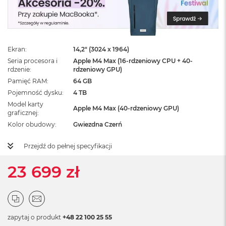
ż
ó
ł
t
y
Ekran
14,2" (3024 x 1964)
M
Seria procesora i
Apple M4 Max (16-rdzeniowy CPU + 40-
a
rdzenie
rdzeniowy GPU)
c
Pamięć RAM
64 GB
B
Pojemność dysku
4 TB
o
Model karty
o
Apple M4 Max (40-rdzeniowy GPU)
graficznej
k
N
Kolor obudowy
Gwiezdna Czerń
e
o
Przejdź do pełnej specyfikacji
S
u
23 699 zł
b
t
e
l
n
y
zapytaj o produkt
+48 22 100 25 55
R