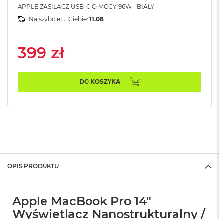
n
APPLE ZASILACZ USB-C O MOCY 96W - BIAŁY
o
Najszybciej u Ciebie:
11.08
ś
c
i
d
399 zł
y
s
k
DO KOSZYKA
u
M
a
c
B
o
o
k
N
OPIS PRODUKTU
e
o
2
5
Apple MacBook Pro 14"
6
Wyświetlacz Nanostrukturalny /
G