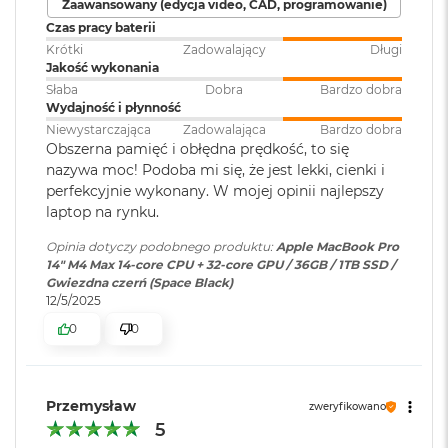
Zaawansowany (edycja video, CAD, programowanie)
o
Czas pracy baterii
o
Krótki
Zadowalający
Długi
k
Bateria
:
Litowo-polimerowa
Jakość wykonania
A
i
Słaba
Dobra
Bardzo dobra
r
Wydajność i płynność
Wyświetlacz
Pojemność baterii
:
72,4 Wh
P
Niewystarczająca
Zadowalająca
Bardzo dobra
ó
Obszerna pamięć i obłędna prędkość, to się
ł
Wyświetlacz Super Retina XDR
nazywa moc! Podoba mi się, że jest lekki, cienki i
n
Szacunkowy czas
do 18h
perfekcyjnie wykonany. W mojej opinii najlepszy
o
4
Wyświetlacz Liquid Retina XDR o przekątnej 14,2 cala
;
pracy na baterii
:
laptop na rynku.
c
rozdzielczość natywna 3024 na 1964 piksele przy 254 pikselach na
Opinia dotyczy podobnego produktu:
Apple MacBook Pro
M
cal
14" M4 Max 14-core CPU + 32-core GPU / 36GB / 1TB SSD /
a
Szybkie ładowanie
:
Możliwość szybkiego ładowania
Gwiezdna czerń (Space Black)
c
zasilaczem USB-C o mocy 96W
XDR (Extreme Dynamic Range)
12/5/2025
B
o
0
0
Kontrast 1 000 000:1
o
Ładowanie i
Trzy porty Thunderbolt 5
k
Jasność XDR: 1000 nitów utrzymywana na całym ekranie, 1600
rozbudowa
:
(USB‑C) obsługujące:
A
nitów szczytowo2 (tylko treści HDR)
i
Ładowanie,
Przemysław
zweryfikowano
r
DisplayPort,Thunderbolt 5 (do
5
Jasność w trybie SDR: nawet 1000 nitów (w plenerze)
S
120 Gb/s), Thunderbolt 4 (do 40