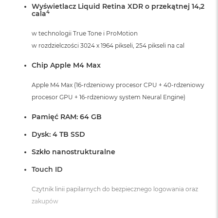
Wyświetlacz Liquid Retina XDR o przekątnej 14,2
A
4
cala
i
r
w technologii True Tone i ProMotion
M
w rozdzielczości 3024 x 1964 pikseli, 254 pikseli na cal
a
c
Chip Apple M4 Max
B
o
Apple M4 Max (16-rdzeniowy procesor CPU + 40-rdzeniowy
o
k
procesor GPU + 16-rdzeniowy system Neural Engine)
A
i
Pamięć RAM: 64 GB
r
M
Dysk: 4 TB SSD
5
Szkło nanostrukturalne
M
a
Touch ID
c
B
Czytnik linii papilarnych do bezpiecznego logowania oraz
o
zakupów
o
k