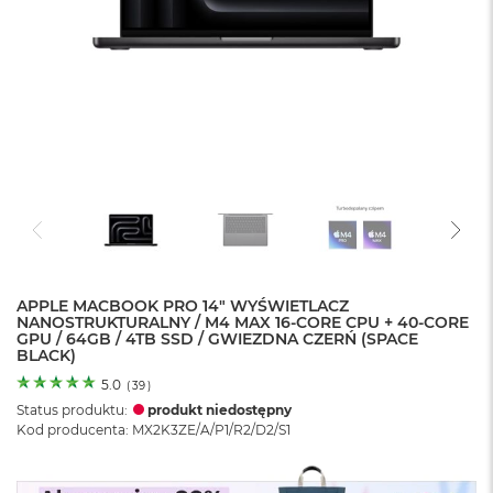
o
l
o
r
u
M
a
c
B
o
o
k
N
e
APPLE MACBOOK PRO 14" WYŚWIETLACZ
o
NANOSTRUKTURALNY / M4 MAX 16-CORE CPU + 40-CORE
C
GPU / 64GB / 4TB SSD / GWIEZDNA CZERŃ (SPACE
y
BLACK)
t
r
5.0
(
39
)
u
Status produktu:
produkt niedostępny
s
Kod producenta: MX2K3ZE/A/P1/R2/D2/S1
o
w
o