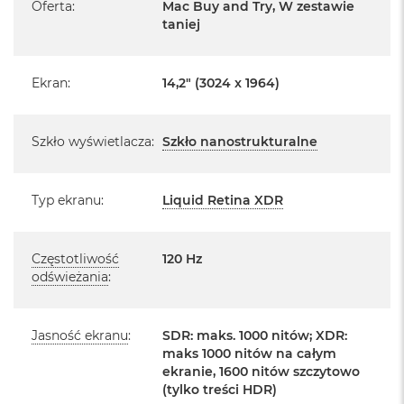
Oferta
:
Mac Buy and Try, W zestawie
k
taniej
Posiada pełną, 12 miesięczną gwarancję
A
producenta
i
r
M
Realizowaną w każdym autoryzowanym punkcie
Ekran
:
14,2" (3024 x 1964)
2
serwisowym Apple na terenie całego świata.
Istnieje możliwość przedłużenia gwarancji producenta.
M
a
Szkło wyświetlacza
:
Szkło nanostrukturalne
Szczegółowe informacje na ten temat uzyskają Państwo
c
kontaktując się z naszym handlowcem.
B
o
Typ ekranu
:
Liquid Retina XDR
Posiada fabryczne opakowanie
o
k
Posiada system operacyjny macOS w języku
A
polskim oraz polskie menu
i
Częstotliwość
120 Hz
r
odświeżania
:
Język polski wybieramy przy pierwszym uruchomieniu
1
3
urządzenia.
Jasność ekranu
:
SDR: maks. 1000 nitów; XDR:
M
Zawartość zestawu:
maks 1000 nitów na całym
a
c
ekranie, 1600 nitów szczytowo
B
14 -calowy MacBook Pro
(tylko treści HDR)
o