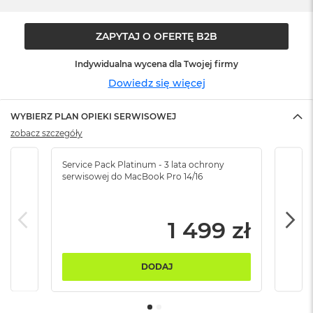
ó
ż
ZAPYTAJ O OFERTĘ B2B
M
a
Indywidualna wycena dla Twojej firmy
c
Dowiedz się więcej
B
o
o
WYBIERZ PLAN OPIEKI SERWISOWEJ
k
zobacz szczegóły
N
e
o
Service Pack Platinum - 3 lata ochrony
Serv
I
serwisowej do MacBook Pro 14/16
serw
n
d
y
1 499 zł
g
o
M
DODAJ
a
c
B