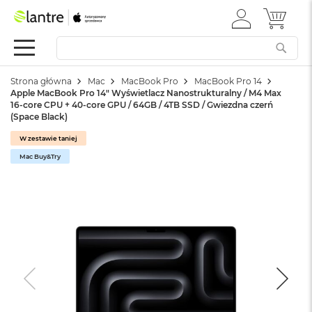
ZALOGUJ
MÓJ 
Apple
SIĘ
Festiwal
Mac
Strona główna
Mac
MacBook Pro
MacBook Pro 14
M
Apple MacBook Pro 14" Wyświetlacz Nanostrukturalny / M4 Max
a
16-core CPU + 40-core GPU / 64GB / 4TB SSD / Gwiezdna czerń
c
(Space Black)
B
o
W zestawie taniej
o
Mac Buy&Try
k
N
e
o
W
e
d
ł
u
g
k