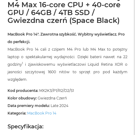
M4 Max 16-core CPU + 40-core
B
GPU / 64GB / 4TB SSD /
M
Gwiezdna czerń (Space Black)
a
c
B
MacBook Pro 14″. Zawrotna szybkość. Wybitny wyświetlacz. Pro
o
o
do perfekcji.
k
MacBook Pro 14 cali z czipem M4 Pro lub M4 Max to potężny
N
laptop o spektakularnej wydajności. Dzięki baterii nawet na 22
e
o
1
godziny
i zjawiskowemu wyświetlaczowi Liquid Retina XDR o
5
jasności szczytowej 1600 nitów to sprzęt pro pod każdym
1
2
względem.
G
B
Kod producenta:
MX2K3/P1/R2/D2/S1
Kolor obudowy:
Gwiezdna Czerń
M
Data premiery modelu:
Late 2024
a
c
Kategoria:
MacBook Pro 14
B
o
Specyfikacja:
o
k