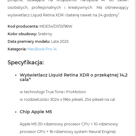
B
o
osobistych, profesjonalnych i kreatywnych. Ma olśniewający
o
1
wyświetlacz Liquid Retina XDR i baterię nawet na 24 godziny
.
k
A
Kod producenta:
MDE54/D1/S1/96W
i
r
Kolor obudowy:
Srebrny
B
Data premiery modelu:
Late 2025
ł
Kategoria:
MacBook Pro 14
ę
k
i
Specyfikacja:
t
n
Wyświetlacz Liquid Retina XDR o przekątnej 14,2
y
4
cala
M
w technologii True Tone i ProMotion
a
w rozdzielczości 3024 x 1964 pikseli, 254 pikseli na cal
c
B
o
Chip Apple M5
o
k
Apple M5 (10-rdzeniowy procesor CPU + 10-rdzeniowy
A
procesor GPU + 16-rdzeniowy system Neural Engine)
i