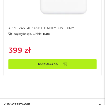
A
i
r
M
a
APPLE ZASILACZ USB-C O MOCY 96W - BIAŁY
c
B
Najszybciej u Ciebie:
11.08
o
o
k
399 zł
A
i
r
M
DO KOSZYKA
5
M
a
c
B
o
o
k
KUP W ZESTAWIE