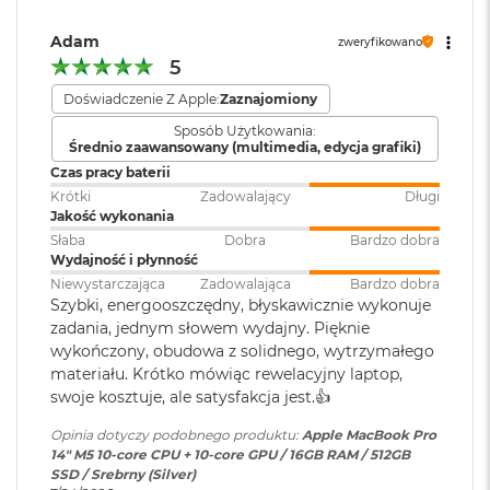
Dolby Digital
, Dolby Digital
M
Plus i Dolby Atmos
a
Sprzętowa akceleracja ray tracingu
Adam
zweryfikowano
c
5
B
153 GB/s przepustowości pamięci
o
Zainstalowany
macOS
Doświadczenie Z Apple:
Zaznajomiony
o
system operacyjny
:
Silnik multimedialny
Sposób Użytkowania:
k
Średnio zaawansowany (multimedia, edycja grafiki)
A
Sprzętowa akceleracja obsługi H.264, HEVC, ProRes i ProRes RAW
i
Czas pracy baterii
r
Wersja systemu
macOS Sequoia lub nowszy
Krótki
Zadowalający
Długi
Silnik dekodowania wideo
5
operacyjnego
:
Jakość wykonania
1
Słaba
Dobra
Bardzo dobra
Silnik kodowania wideo
2
Wydajność i płynność
G
Niewystarczająca
Zadowalająca
Bardzo dobra
Dołączone
Wbudowane aplikacje systemu
Silnik kodujący i dekodujący format ProRes
B
Szybki, energooszczędny, błyskawicznie wykonuje
oprogramowanie
:
macOS
Dekoder AV1
zadania, jednym słowem wydajny. Pięknie
M
wykończony, obudowa z solidnego, wytrzymałego
a
c
materiału. Krótko mówiąc rewelacyjny laptop,
Dodatkowe
Klawiatura z Touch ID, Gładzik
B
swoje kosztuje, ale satysfakcja jest.👍
informacje
:
Force Touch wyczuwający siłę
o
nacisku, Czujnik światła
o
Opinia dotyczy podobnego produktu:
Apple MacBook Pro
Ładowanie i rozbudowa
otoczenia
k
14" M5 10-core CPU + 10-core GPU / 16GB RAM / 512GB
A
SSD / Srebrny (Silver)
Gniazdo na kartę SDXC