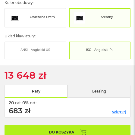
o
Kolor obudowy:
o
k
N
Gwiezdna Czerń
Srebrny
e
o
S
Układ klawiatury:
r
e
b
ANSI - Angielski US
ISO - Angielski PL
r
n
y
13 648 zł
W
e
d
Raty
Leasing
ł
u
20 rat 0% od:
g
683 zł
p
więcej
o
j
e
m
DO KOSZYKA