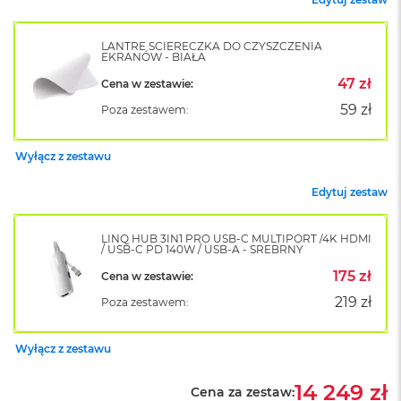
k
A
i
LANTRE ŚCIERECZKA DO CZYSZCZENIA
r
EKRANÓW - BIAŁA
M
47 zł
Cena w zestawie:
2
59 zł
Poza zestawem:
M
a
c
Wyłącz z zestawu
B
o
Edytuj zestaw
o
k
A
LINQ HUB 3IN1 PRO USB-C MULTIPORT /4K HDMI
/ USB-C PD 140W / USB-A - SREBRNY
i
r
175 zł
Cena w zestawie:
1
3
219 zł
Poza zestawem:
M
Wyłącz z zestawu
a
c
B
14 249 zł
Cena za zestaw:
o