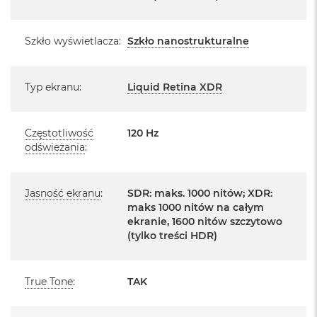
Posiada fabryczne zafoliowane opakowanie
o
o
Posiada system operacyjny macOS w języku
k
Szkło wyświetlacza
:
Szkło nanostrukturalne
polskim oraz polskie menu
A
i
Język polski wybieramy przy pierwszym uruchomieniu
r
Typ ekranu
:
Liquid Retina XDR
P
urządzenia.
ó
ł
Zawartość zestawu:
n
Częstotliwość
120 Hz
o
odświeżania
:
c
14 -calowy MacBook Pro
Przewód USB-C na MagSafe 3 do ładowania (2m)
M
a
Jasność ekranu
:
SDR: maks. 1000 nitów; XDR:
c
Zasilacz USB‑C o mocy 96 W
maks 1000 nitów na całym
B
ekranie, 1600 nitów szczytowo
o
(tylko treści HDR)
o
k
A
i
True Tone
:
TAK
Układ klawiatury:
r
S