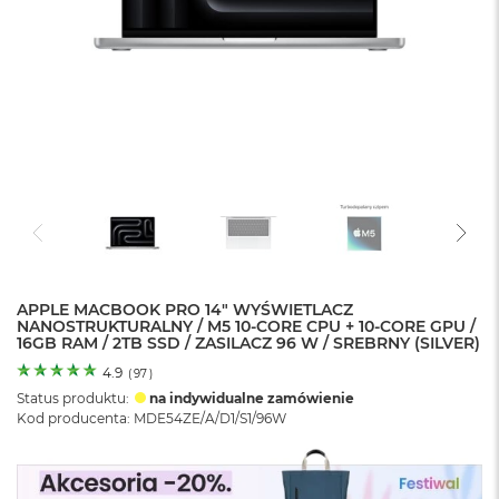
o
l
o
r
u
M
a
c
B
o
o
k
N
e
APPLE MACBOOK PRO 14" WYŚWIETLACZ
o
NANOSTRUKTURALNY / M5 10-CORE CPU + 10-CORE GPU /
C
16GB RAM / 2TB SSD / ZASILACZ 96 W / SREBRNY (SILVER)
y
t
4.9
(
97
)
r
Status produktu:
na indywidualne zamówienie
u
Kod producenta: MDE54ZE/A/D1/S1/96W
s
o
w
o