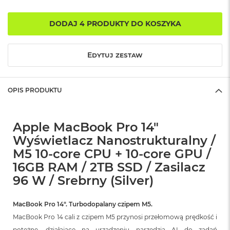
o
k
DODAJ 4 PRODUKTY DO KOSZYKA
A
i
r
1
Edytuj zestaw
5
W
OPIS PRODUKTU
e
d
ł
u
Apple MacBook Pro 14"
g
Wyświetlacz Nanostrukturalny /
k
o
M5 10-core CPU + 10-core GPU /
l
16GB RAM / 2TB SSD / Zasilacz
o
r
96 W / Srebrny (Silver)
u
M
MacBook Pro 14″. Turbodopalany czipem M5.
a
MacBook Pro 14 cali z czipem M5 przynosi przełomową prędkość i
c
potężne, działające na urządzeniu narzędzia AI do zadań