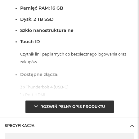
r
Pamięć RAM: 16 GB
G
w
Dysk: 2 TB SSD
i
e
Szkło nanostrukturalne
z
d
Touch ID
n
a
s
Czytnik linii papilarnych do bezpiecznego logowania oraz
z
zakupów
a
r
Dostępne złącza:
o
ś
ć
3 x Thunderbolt 4 (USB-C)
1 x Port HDMI
M
1 x Port MagSafe 3
a
ROZWIŃ PEŁNY OPIS PRODUKTU
c
1 x Gniazdo na kartę SDXC
B
1 x Gniazdo słuchawkowe 3,5 mm
o
SPECYFIKACJA
o
System operacyjny macOS Sequoia
k
Specyfikacja
A