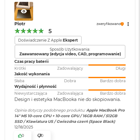
M
WBUDOWANE ZABEZPIECZENIA I OCHRONA
a
Moduł Bluetooth
:
Bluetooth 5.3
PRYWATNOŚCI
– Każdy Mac ma solidne zabezpieczenia
c
B
Piotr
strzegące przez wirusami i szkodliwym oprogramowaniem.
zweryfikowano
o
5
W razie zgubienia lub kradzieży apka Znajdź pomoże go
o
Czytnik kart
TAK
k
odzyskać. A FileVault dba o to, żeby Twoje pliki były
Doświadczenie Z Apple:
Ekspert
pamięci
:
A
zaszyfrowane i nikt poza Tobą nie miał do nich dostępu. W
Sposób Użytkowania:
i
Zaawansowany (edycja video, CAD, programowanie)
ochronie Maca pomagają też bezpłatne aktualizacje
r
Karta sieciowa
Wi-Fi 6E (802.11ax)
Czas pracy baterii
2
zabezpieczeń.
bezprzewodowa
4
Krótki
Zadowalający
Długi
G
WLAN
:
Jakość wykonania
B
Słaba
Dobra
Bardzo dobra
R
Wydajność i płynność
A
Niewystarczająca
Zadowalająca
Bardzo dobra
Kamera
Kamera 12 MP Center Stage
M
Design i estetyka MacBooka nie do skopiowania.
internetowa
:
M
Opinia dotyczy podobnego produktu:
Apple MacBook Pro
Wyświetlacz
a
14" M5 10-core CPU + 10-core GPU / 16GB RAM / 512GB
c
Bateria
:
Litowo-polimerowa
SSD / Klawiatura US / Gwiezdna czerń (Space Black)
B
Wyświetlacz Super Retina XDR
12/18/2025
o
o
0
0
1
Wyświetlacz Liquid Retina XDR o przekątnej 14,2 cala
;