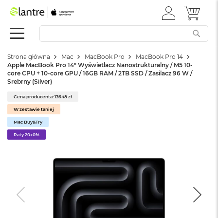
ZALOGUJ
MÓJ 
Apple
SIĘ
Festiwal
Mac
Strona główna
Mac
MacBook Pro
MacBook Pro 14
M
Apple MacBook Pro 14" Wyświetlacz Nanostrukturalny / M5 10-
a
core CPU + 10-core GPU / 16GB RAM / 2TB SSD / Zasilacz 96 W /
c
Srebrny (Silver)
B
o
Cena producenta: 13648 zł
o
W zestawie taniej
k
Mac Buy&Try
N
e
Raty 20x0%
o
W
e
d
ł
u
g
k