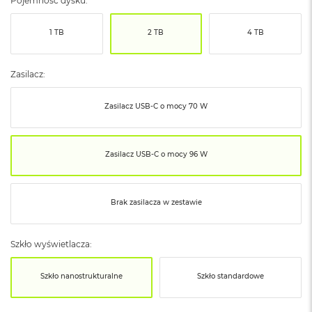
Pojemność dysku:
ó
ż
1 TB
2 TB
4 TB
M
a
c
Zasilacz:
B
o
Zasilacz USB‑C o mocy 70 W
o
k
N
e
Zasilacz USB‑C o mocy 96 W
o
I
n
d
Brak zasilacza w zestawie
y
g
o
Szkło wyświetlacza:
M
a
Szkło nanostrukturalne
Szkło standardowe
c
B