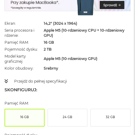
ż
ó
ł
t
Ekran
14,2" (3024 x 1964)
y
Seria procesora i
Apple M5 (10-rdzeniowy CPU + 10-rdzeniowy
rdzenie
GPU)
M
a
Pamięć RAM
16 GB
c
Pojemność dysku
2 TB
B
Model karty
o
Apple M5 (10-rdzeniowy GPU)
graficznej
o
Kolor obudowy
Srebrny
k
N
e
Przejdź do pełnej specyfikacji
o
SKONFIGURUJ:
S
u
b
Pamięć RAM:
t
e
l
16 GB
24 GB
32 GB
n
y
R