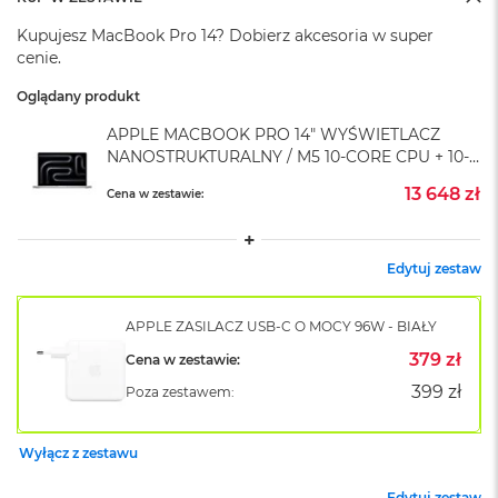
A
i
Kupujesz MacBook Pro 14? Dobierz akcesoria w super
r
cenie.
M
4
Oglądany produkt
M
APPLE MACBOOK PRO 14" WYŚWIETLACZ
a
NANOSTRUKTURALNY / M5 10-CORE CPU + 10-
c
CORE GPU / 16GB RAM / 2TB SSD / ZASILACZ
B
13 648 zł
Cena w zestawie:
96 W / SREBRNY (SILVER)
o
o
k
A
Edytuj zestaw
i
r
M
APPLE ZASILACZ USB-C O MOCY 96W - BIAŁY
3
379 zł
Cena w zestawie:
M
399 zł
Poza zestawem:
a
c
B
Wyłącz z zestawu
o
o
Edytuj zestaw