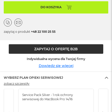
n
o
DO KOSZYKA
ś
c
i
d
y
zapytaj o produkt
+48 22 100 25 55
s
k
u
ZAPYTAJ O OFERTĘ B2B
M
a
Indywidualna wycena dla Twojej firmy
c
B
Dowiedz się więcej
o
o
WYBIERZ PLAN OPIEKI SERWISOWEJ
k
N
zobacz szczegóły
e
o
Service Pack Silver - 1 rok ochrony
Servi
2
serwisowej do MacBook Pro 14/16
serw
5
6
G