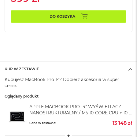
k
A
i
DO KOSZYKA
r
M
2
M
a
c
B
o
KUP W ZESTAWIE
o
k
Kupujesz MacBook Pro 14? Dobierz akcesoria w super
A
cenie.
i
r
Oglądany produkt
1
3
APPLE MACBOOK PRO 14" WYŚWIETLACZ
NANOSTRUKTURALNY / M5 10-CORE CPU + 10-
M
CORE GPU / 32GB RAM / 1TB SSD / ZASILACZ
a
13 148 zł
Cena w zestawie:
96 W / SREBRNY (SILVER)
c
B
o