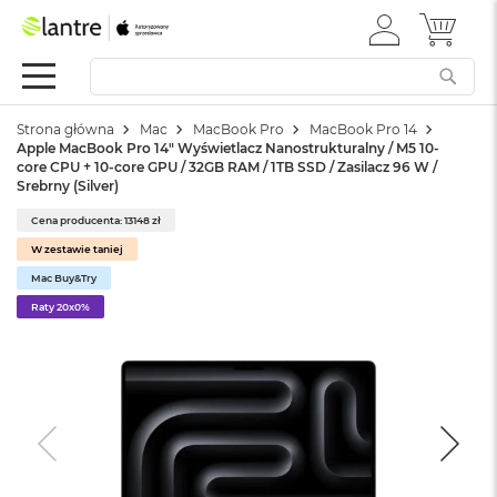
ZALOGUJ
MÓJ 
Apple
SIĘ
Festiwal
Mac
Strona główna
Mac
MacBook Pro
MacBook Pro 14
M
Apple MacBook Pro 14" Wyświetlacz Nanostrukturalny / M5 10-
a
core CPU + 10-core GPU / 32GB RAM / 1TB SSD / Zasilacz 96 W /
c
Srebrny (Silver)
B
o
Cena producenta: 13148 zł
o
W zestawie taniej
k
Mac Buy&Try
N
e
Raty 20x0%
o
W
e
d
ł
u
g
k