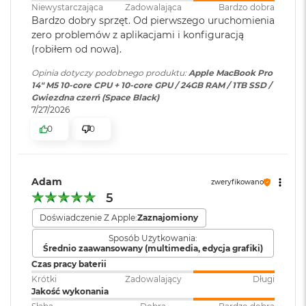
i
wyświetlacza do 4K przy 144 Hz
Chip
Niewystarczająca
Zadowalająca
Bardzo dobra
r
podłączonego do portu HDMI
Bardzo dobry sprzęt. Od pierwszego uruchomienia
1
zero problemów z aplikacjami i konfiguracją
T
Apple M5
(robiłem od nowa).
B
Odtwarzanie wideo
:
Obsługiwane formaty: m.in.
10-rdzeniowe CPU z 4 rdzeniami zapewniającymi wydajność i 6
Opinia dotyczy podobnego produktu:
Apple MacBook Pro
M
HEVC,
H.264
, AV1 i ProRes; HDR z
rdzeniami energooszczędnymii
14" M5 10-core CPU + 10-core GPU / 24GB RAM / 1TB SSD /
a
Dolby Vision, HDR10 i HLG
Gwiezdna czerń (Space Black)
c
10-rdzeniowe GPU
7/27/2026
B
o
0
0
16-rdzeniowy system Neural Engine
Odtwarzanie
Obsługiwane formaty: m.in.
o
dźwięku
:
AAC, MP3,
Apple Lossless
,
FLAC
,
k
Akceleratory Neural Accelerator
Dolby Digital
, Dolby Digital
A
i
Plus i Dolby Atmos
Sprzętowa akceleracja ray tracingu
Adam
zweryfikowano
r
5
2
153 GB/s przepustowości pamięci
T
Zainstalowany
macOS
Doświadczenie Z Apple:
Zaznajomiony
B
system operacyjny
:
Silnik multimedialny
Sposób Użytkowania:
M
Średnio zaawansowany (multimedia, edycja grafiki)
Sprzętowa akceleracja obsługi H.264, HEVC, ProRes i ProRes RAW
a
Czas pracy baterii
c
Wersja systemu
macOS Sequoia lub nowszy
Krótki
Zadowalający
Długi
Silnik dekodowania wideo
B
operacyjnego
:
Jakość wykonania
o