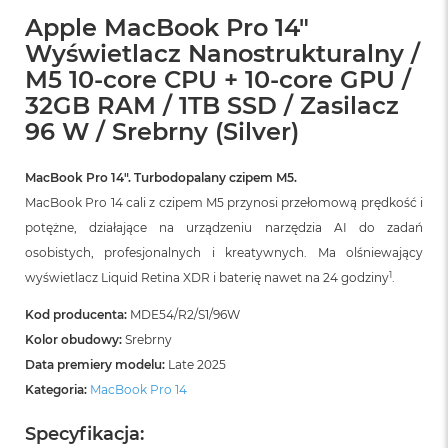
r
Apple MacBook Pro 14"
G
w
Wyświetlacz Nanostrukturalny /
i
M5 10-core CPU + 10-core GPU /
e
z
32GB RAM / 1TB SSD / Zasilacz
d
96 W / Srebrny (Silver)
n
a
s
MacBook Pro 14″. Turbodopalany czipem M5.
z
MacBook Pro 14 cali z czipem M5 przynosi przełomową prędkość i
a
r
potężne, działające na urządzeniu narzędzia AI do zadań
o
osobistych, profesjonalnych i kreatywnych. Ma olśniewający
ś
ć
1
wyświetlacz Liquid Retina XDR i baterię nawet na 24 godziny
.
M
Kod producenta:
MDE54/R2/S1/96W
a
Kolor obudowy:
Srebrny
c
Data premiery modelu:
Late 2025
B
o
Kategoria:
MacBook Pro 14
o
k
Specyfikacja:
A