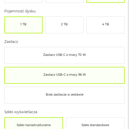
ó
ż
Pojemność dysku:
M
1 TB
2 TB
4 TB
a
c
B
o
Zasilacz:
o
k
Zasilacz USB‑C o mocy 70 W
N
e
o
I
Zasilacz USB‑C o mocy 96 W
n
d
y
g
Brak zasilacza w zestawie
o
M
Szkło wyświetlacza:
a
c
B
Szkło nanostrukturalne
Szkło standardowe