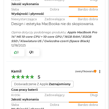
ś
WLAN
:
Jakość wykonania
c
Słaba
Dobra
Bardzo dobra
i
Wydajność i płynność
d
y
Niewystarczająca
Zadowalająca
Bardzo dobra
Kamera
Kamera 12 MP Center Stage
s
Design i estetyka MacBooka nie do skopiowania.
internetowa
:
k
u
Opinia dotyczy podobnego produktu:
Apple MacBook Pro
Wyświetlacz
14" M5 10-core CPU + 10-core GPU / 16GB RAM / 512GB
Bateria
:
Litowo-polimerowa
SSD / Klawiatura US / Gwiezdna czerń (Space Black)
M
Wyświetlacz Super Retina XDR
12/18/2025
a
c
0
0
1
Wyświetlacz Liquid Retina XDR o przekątnej 14,2 cala
;
B
Pojemność baterii
:
72,4 Wh
rozdzielczość natywna 3024 na 1964 piksele przy 254 pikselach na
o
o
cal
k
Kamil
zweryfikowano
Szybkie ładowanie
:
Możliwość szybkiego ładowania
A
5
i
zasilaczem USB-C o mocy 96W
XDR (Extreme Dynamic Range)
r
Doświadczenie Z Apple:
Zaznajomiony
2
Kontrast 1 000 000:1
Czas pracy baterii
5
Ładowanie i
Trzy porty Thunderbolt 4
6
Krótki
Zadowalający
Długi
Jasność XDR: 1000 nitów utrzymywana na całym ekranie, 1600
rozbudowa
:
(USB‑C) obsługujące:
G
Jakość wykonania
2
nitów szczytowo
(tylko treści HDR)
Ładowanie,
DisplayPort
,
B
Słaba
Dobra
Bardzo dobra
Thunderbolt 4 (do 40 Gb/s),