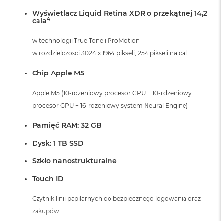
i
Wyświetlacz Liquid Retina XDR o przekątnej 14,2
r
4
cala
K
s
i
w technologii True Tone i ProMotion
ę
w rozdzielczości 3024 x 1964 pikseli, 254 pikseli na cal
ż
y
Chip Apple M5
c
o
Apple M5 (10-rdzeniowy procesor CPU + 10-rdzeniowy
w
a
procesor GPU + 16-rdzeniowy system Neural Engine)
P
o
Pamięć RAM: 32 GB
ś
w
Dysk: 1 TB SSD
i
a
Szkło nanostrukturalne
t
a
Touch ID
M
Czytnik linii papilarnych do bezpiecznego logowania oraz
a
c
zakupów
B