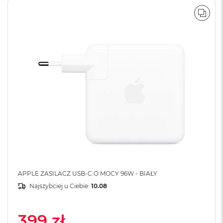
A
i
POR
r
M
4
M
a
c
B
o
o
k
A
i
r
M
3
APPLE ZASILACZ USB-C O MOCY 96W - BIAŁY
M
a
Najszybciej u Ciebie:
10.08
c
B
o
399 zł
o