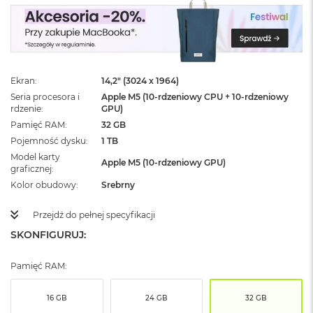
ż
ó
ł
t
y
Ekran
14,2" (3024 x 1964)
M
a
Seria procesora i
Apple M5 (10-rdzeniowy CPU + 10-rdzeniowy
c
rdzenie
GPU)
B
Pamięć RAM
32 GB
o
Pojemność dysku
1 TB
o
Model karty
k
Apple M5 (10-rdzeniowy GPU)
graficznej
N
e
Kolor obudowy
Srebrny
o
S
Przejdź do pełnej specyfikacji
u
SKONFIGURUJ:
b
t
e
Pamięć RAM:
l
n
y
16 GB
24 GB
32 GB
R