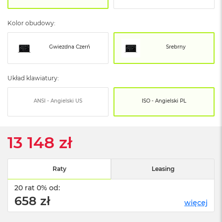
o
o
k
Kolor obudowy:
N
e
o
Gwiezdna Czerń
Srebrny
S
r
e
Układ klawiatury:
b
r
n
ANSI - Angielski US
ISO - Angielski PL
y
W
e
13 148 zł
d
ł
u
Raty
Leasing
g
p
20 rat 0% od:
o
658 zł
j
więcej
e
m