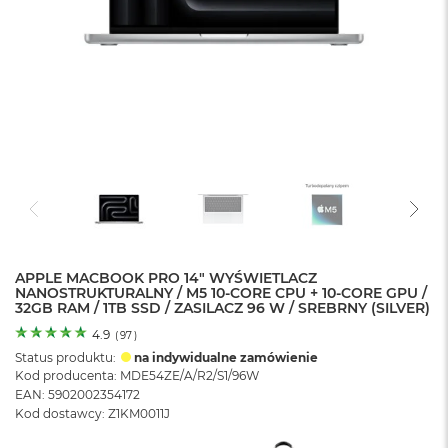
o
l
o
r
u
M
a
c
B
o
o
k
N
e
APPLE MACBOOK PRO 14" WYŚWIETLACZ
o
NANOSTRUKTURALNY / M5 10-CORE CPU + 10-CORE GPU /
C
32GB RAM / 1TB SSD / ZASILACZ 96 W / SREBRNY (SILVER)
y
t
4.9
(
97
)
r
Status produktu:
na indywidualne zamówienie
u
Kod producenta: MDE54ZE/A/R2/S1/96W
s
EAN: 5902002354172
o
Kod dostawcy: Z1KM0011J
w
o