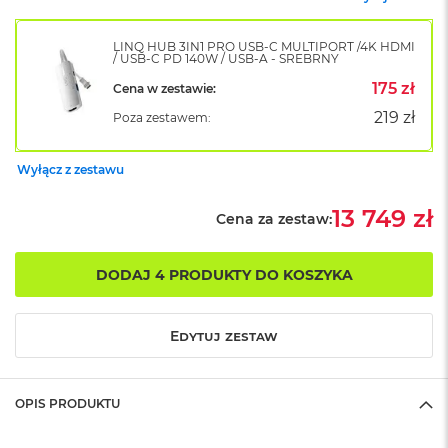
B
o
o
LINQ HUB 3IN1 PRO USB-C MULTIPORT /4K HDMI
k
/ USB-C PD 140W / USB-A - SREBRNY
A
175 zł
Cena w zestawie:
i
r
219 zł
Poza zestawem:
B
ł
ę
Wyłącz z zestawu
k
i
13 749 zł
Cena za zestaw:
t
n
y
DODAJ 4 PRODUKTY DO KOSZYKA
M
a
c
Edytuj zestaw
B
o
o
k
OPIS PRODUKTU
A
i