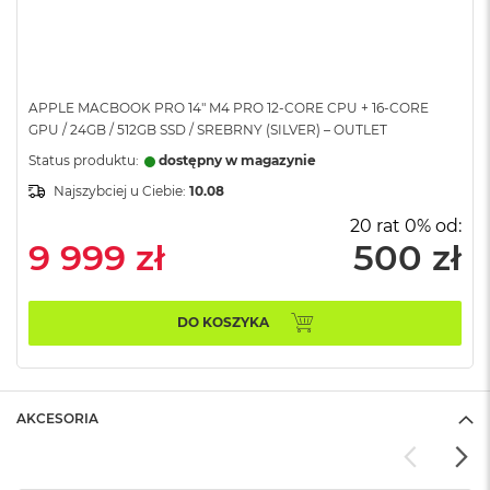
A
i
r
M
APPLE MACBOOK PRO 14" M4 PRO 12-CORE CPU + 16-CORE
a
GPU / 24GB / 512GB SSD / SREBRNY (SILVER) – OUTLET
c
B
Status produktu:
dostępny w magazynie
o
Najszybciej u Ciebie:
10.08
o
k
20 rat 0% od:
A
9 999 zł
500 zł
i
r
M
5
DO KOSZYKA
M
a
c
B
AKCESORIA
o
o
k