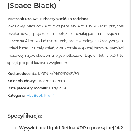
i
(Space Black)
r
K
s
MacBook Pro 14″. Turboszybkość. To rodzinne.
i
14-calowy MacBook Pro z czipem M5 Pro lub M5 Max przynosi
ę
przełomową prędkość i potężne, działające na urządzeniu
ż
y
narzędzia AI do zadań osobistych, profesjonalnych i kreatywnych.
c
Dzięki baterii na cały dzień, dwukrotnie większej bazowej pamięci
o
masowej i zjawiskowemu wyświetlaczowi Liquid Retina XDR to
w
a
1
sprzęt pro pod każdym względem
.
P
o
Kod producenta:
MGDU4/P1/R2/D2/S1/96
ś
Kolor obudowy:
Gwiezdna Czerń
w
i
Data premiery modelu:
Early 2026
a
Kategoria:
MacBook Pro 14
t
a
M
Specyfikacja:
a
c
Wyświetlacz Liquid Retina XDR o przekątnej 14,2
B