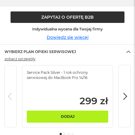
B
M
ZAPYTAJ O OFERTĘ B2B
a
c
Indywidualna wycena dla Twojej firmy
B
o
Dowiedz się więcej
o
k
WYBIERZ PLAN OPIEKI SERWISOWEJ
N
e
zobacz szczegóły
o
5
Service Pack Silver - 1 rok ochrony
Servi
1
serwisowej do MacBook Pro 14/16
serw
2
G
B
299 zł
M
a
c
DODAJ
B
o
o
k