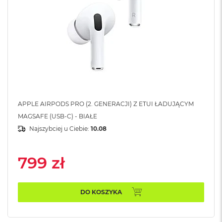
k
A
i
r
M
2
M
a
c
B
o
APPLE AIRPODS PRO (2. GENERACJI) Z ETUI ŁADUJĄCYM
o
MAGSAFE (USB-C) - BIAŁE
k
Najszybciej u Ciebie:
10.08
A
i
r
799 zł
1
3
M
DO KOSZYKA
a
c
B
o