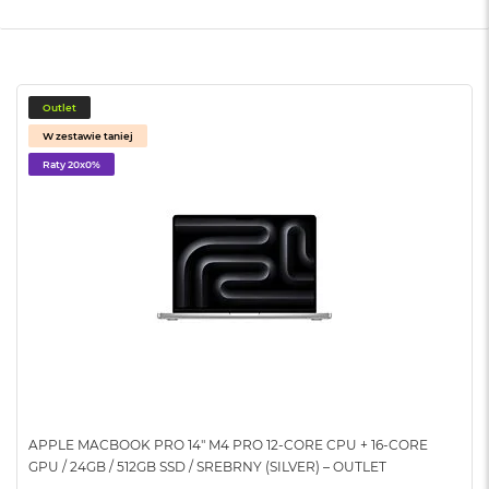
A
i
r
M
Outlet
a
c
W zestawie taniej
B
Raty 20x0%
o
o
k
A
i
r
M
5
M
a
c
B
o
APPLE MACBOOK PRO 14" M4 PRO 12-CORE CPU + 16-CORE
o
GPU / 24GB / 512GB SSD / SREBRNY (SILVER) – OUTLET
k