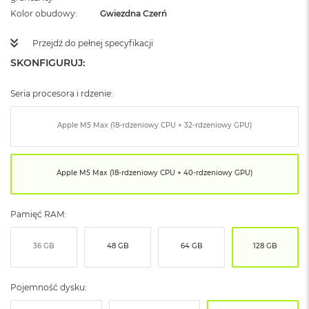
ó
Kolor obudowy
Gwiezdna Czerń
ż
Przejdź do pełnej specyfikacji
M
a
SKONFIGURUJ:
c
B
Seria procesora i rdzenie:
o
o
k
Apple M5 Max (18-rdzeniowy CPU + 32-rdzeniowy GPU)
N
e
o
I
Apple M5 Max (18-rdzeniowy CPU + 40-rdzeniowy GPU)
n
d
y
Pamięć RAM:
g
o
36 GB
48 GB
64 GB
128 GB
M
a
c
Pojemność dysku:
B