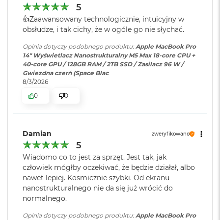
k
5
graficznej
:
A
szkolenie modeli.
👍️Zaawansowany technologicznie, intuicyjny w
i
r
obsłudze, i tak cichy, że w ogóle go nie słychać.
BATERIA NA CAŁY DZIEŃ
– MacBook Pro jest
3
Seria karty
Apple M5 Max
zdumiewająco wydajny bez względu na to, czy pracuje na
2
Opinia dotyczy podobnego produktu:
Apple MacBook Pro
graficznej
:
baterii, czy jest podłączony do zasilania.
G
14" Wyświetlacz Nanostrukturalny M5 Max 18-core CPU +
B
40-core GPU / 128GB RAM / 2TB SSD / Zasilacz 96 W /
R
MACOS NAPĘDZA APKI
– Wszystkie aplikacje, których
Gwiezdna czerń (Space Blac
Model karty
Apple M5 Max (40-rdzeniowy
A
8/3/2026
używasz na co dzień – w tym te wbudowane, takie jak
graficznej
:
GPU)
M
0
0
3
FaceTime
i Wiadomości – działają na macOS błyskawicznie.
W
A wbudowana ochrona przed wirusami i bezpłatne
e
Rodzaje wejść /
uaktualnienia oprogramowania zapewniają
3 x Thunderbolt 5 (USB-C), 1 x
d
wyjść
:
Gniazdo na kartę SDXC, 1 x
Damian
bezpieczeństwo i sprawne działanie.
zweryfikowano
ł
HDMI, 1 x Gniazdo słuchawkowe
u
5
3.5 mm, 1 x MagSafe 3
KTO KOCHA IPHONE’A, POKOCHA I MACA
– Mac świetnie
g
Wiadomo co to jest za sprzęt. Jest tak, jak
p
dogaduje się z każdym urządzeniem Apple. Razem potrafią
człowiek mógłby oczekiwać, że będzie działał, albo
o
zdziałać cuda. Możesz skopiować coś na iPhonie i wkleić to
nawet lepiej. Kosmicznie szybki. Od ekranu
j
Dźwięk
:
System sześciu głośników,
nanostrukturalnego nie da się już wrócić do
e
na Macu. Na Macu porozmawiasz też przez FaceTime i
Dźwięk przestrzenny, Dolby
m
normalnego.
3
wyślesz tekst przez apkę Wiadomości
Atmos, Układ trzech
n
mikrofonów
o
Opinia dotyczy podobnego produktu:
Apple MacBook Pro
OLŚNIEWAJĄCY PROFESJONALNY WYŚWIETLACZ
–