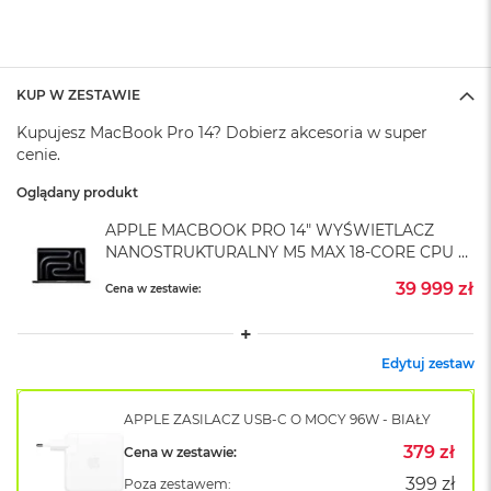
o
k
A
i
r
KUP W ZESTAWIE
1
Kupujesz MacBook Pro 14? Dobierz akcesoria w super
5
cenie.
W
Oglądany produkt
e
d
APPLE MACBOOK PRO 14" WYŚWIETLACZ
ł
NANOSTRUKTURALNY M5 MAX 18-CORE CPU +
u
40-CORE GPU / 128GB RAM / 8TB SSD /
g
39 999 zł
Cena w zestawie:
k
ZASILACZ 96 W / GWIEZDNA CZERŃ (SPACE
o
BLACK)
l
o
Edytuj zestaw
r
u
APPLE ZASILACZ USB-C O MOCY 96W - BIAŁY
M
379 zł
Cena w zestawie:
a
c
399 zł
Poza zestawem: