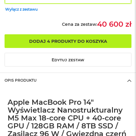
r
G
Wyłącz z zestawu
w
i
40 600 zł
Cena za zestaw:
e
z
d
n
DODAJ 4 PRODUKTY DO KOSZYKA
a
s
z
Edytuj zestaw
a
r
o
ś
OPIS PRODUKTU
ć
M
Apple MacBook Pro 14"
a
c
Wyświetlacz Nanostrukturalny
B
M5 Max 18-core CPU + 40-core
o
o
GPU / 128GB RAM / 8TB SSD /
k
Zasilacz 96 W / Gwiezdna czerń
A