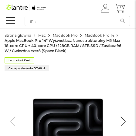
ZALOGUJ
MÓJ 
Apple
SIĘ
Festiwal
Mac
Strona główna
Mac
MacBook Pro
MacBook Pro 14
M
Apple MacBook Pro 14" Wyświetlacz Nanostrukturalny M5 Max
a
18-core CPU + 40-core GPU / 128GB RAM / 8TB SSD / Zasilacz 96
c
W / Gwiezdna czerń (Space Black)
B
o
Lantre Hot Deal
o
Cena producenta: 50148 zł
k
N
e
o
W
e
d
ł
u
g
k