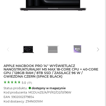
o
l
o
r
u
M
a
c
B
o
o
k
N
e
APPLE MACBOOK PRO 14" WYŚWIETLACZ
o
NANOSTRUKTURALNY M5 MAX 18-CORE CPU + 40-CORE
C
GPU / 128GB RAM / 8TB SSD / ZASILACZ 96 W /
y
GWIEZDNA CZERŃ (SPACE BLACK)
t
r
5.0
(
17
)
u
Status produktu:
dostępny w magazynie
s
Kod producenta: MGDU4ZE/A/P1/R2/D2/S1/96W
o
EAN: 5902002379854
w
Kod dostawcy: Z1MN001XM
o