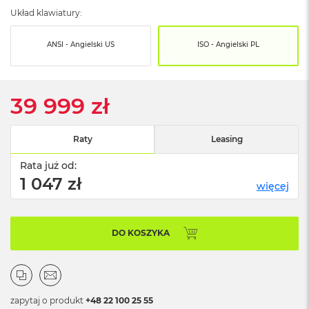
n
Układ klawiatury:
o
ś
c
ANSI - Angielski US
ISO - Angielski PL
i
d
y
s
39 999 zł
k
u
Raty
Leasing
M
a
Rata już od:
c
B
1 047 zł
więcej
o
o
k
N
DO KOSZYKA
e
o
2
5
6
zapytaj o produkt
+48 22 100 25 55
G