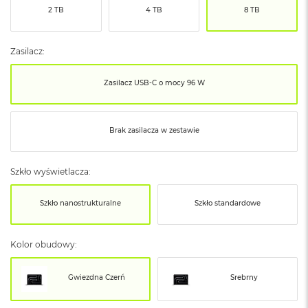
o
2 TB
4 TB
8 TB
o
k
N
e
Zasilacz:
o
S
Zasilacz USB‑C o mocy 96 W
r
e
b
r
Brak zasilacza w zestawie
n
y
Szkło wyświetlacza:
W
e
d
Szkło nanostrukturalne
Szkło standardowe
ł
u
g
Kolor obudowy:
p
o
j
Gwiezdna Czerń
Srebrny
e
m