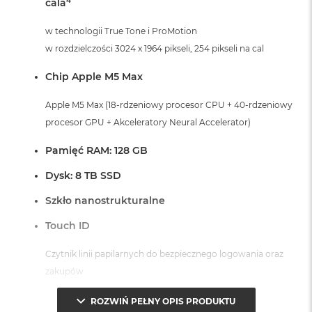
4
cala
o
o
w technologii True Tone i ProMotion
k
A
w rozdzielczości 3024 x 1964 pikseli, 254 pikseli na cal
i
r
Chip Apple M5 Max
P
ó
Apple M5 Max (18-rdzeniowy procesor CPU + 40-rdzeniowy
ł
procesor GPU + Akceleratory Neural Accelerator)
n
o
c
Pamięć RAM: 128 GB
M
Dysk: 8 TB SSD
a
c
Szkło nanostrukturalne
B
o
Touch ID
o
k
Czytnik linii papilarnych do bezpiecznego logowania oraz
A
zakupów
i
r
Dostępne złącza:
S
ROZWIŃ PEŁNY OPIS PRODUKTU