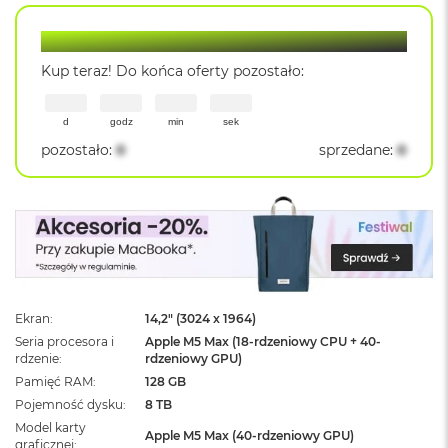
ż
ó
Lantre Hot Deal
ł
t
Kup teraz! Do końca oferty pozostało:
y
M
d
godz
min
sek
a
pozostało
:
0
sprzedane
:
0
c
B
o
o
k
N
e
o
S
u
Ekran
14,2" (3024 x 1964)
b
Seria procesora i
Apple M5 Max (18-rdzeniowy CPU + 40-
t
rdzenie
rdzeniowy GPU)
e
Pamięć RAM
128 GB
l
Pojemność dysku
8 TB
n
y
Model karty
Apple M5 Max (40-rdzeniowy GPU)
R
graficznej