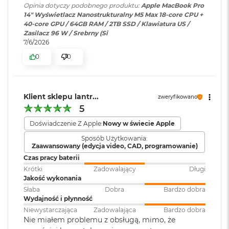
Pojemność baterii
:
72,4 Wh
Opinia dotyczy podobnego produktu:
Apple MacBook Pro
M
14" Wyświetlacz Nanostrukturalny M5 Max 18-core CPU +
a
40-core GPU / 64GB RAM / 2TB SSD / Klawiatura US /
c
Zasilacz 96 W / Srebrny (Si
B
Szybkie ładowanie
:
Możliwość szybkiego ładowania
7/6/2026
o
zasilaczem USB PD o mocy
o
0
0
96W lub wyższą
k
Wyświetlacz
A
i
Wyświetlacz Super Retina XDR
r
Ładowanie i
Trzy porty Thunderbolt 5
Klient sklepu lantr...
zweryfikowano
5
rozbudowa
:
(USB‑C) obsługujące:
4
Wyświetlacz Liquid Retina XDR o przekątnej 14,2 cala
;
5
1
Ładowanie,
DisplayPort
,
2
rozdzielczość natywna 3024 na 1964 piksele przy 254 pikselach na
Thunderbolt 5 (do 120 Gb/s),
Doświadczenie Z Apple:
Nowy w świecie Apple
G
USB 4 (do 120 Gb/s)
cal
B
Sposób Użytkowania:
Zaawansowany (edycja video, CAD, programowanie)
XDR (Extreme Dynamic Range)
M
Czas pracy baterii
a
Klawiatura
NIE
Krótki
Zadowalający
Długi
Kontrast 1 000 000:1
c
numeryczna
:
Jakość wykonania
B
Słaba
Dobra
Bardzo dobra
o
Jasność XDR: 1000 nitów utrzymywana na całym ekranie, 1600
Wydajność i płynność
o
1
nitów szczytowo
(tylko treści HDR)
Podświetlana
TAK
Niewystarczająca
Zadowalająca
Bardzo dobra
k
klawiatura
:
Nie miałem problemu z obsługą, mimo, że
A
Jasność w trybie SDR: nawet 1000 nitów (w plenerze)