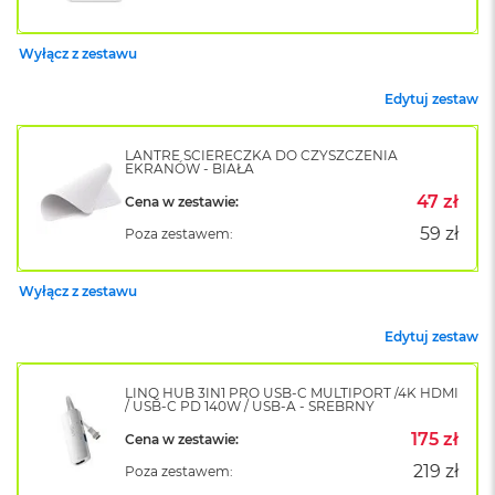
B
o
o
Wyłącz z zestawu
k
A
Edytuj zestaw
i
r
B
LANTRE ŚCIERECZKA DO CZYSZCZENIA
ł
EKRANÓW - BIAŁA
ę
47 zł
k
Cena w zestawie:
i
59 zł
Poza zestawem:
t
n
y
Wyłącz z zestawu
M
Edytuj zestaw
a
c
B
LINQ HUB 3IN1 PRO USB-C MULTIPORT /4K HDMI
o
/ USB-C PD 140W / USB-A - SREBRNY
o
175 zł
Cena w zestawie:
k
A
219 zł
Poza zestawem:
i