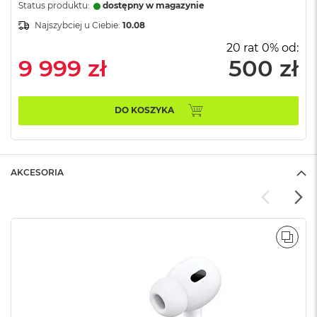
A
Status produktu:
dostępny w magazynie
i
Najszybciej u Ciebie:
10.08
r
M
20 rat 0% od:
4
9 999 zł
500 zł
M
a
c
DO KOSZYKA
B
o
o
k
A
AKCESORIA
i
r
M
3
POR
M
a
c
B
o
o