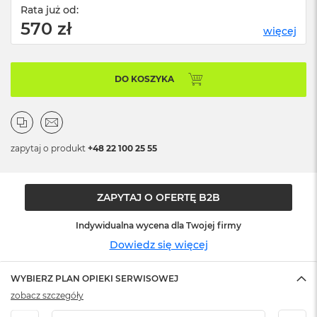
n
Rata już od:
o
570 zł
ś
więcej
c
i
d
DO KOSZYKA
y
s
k
u
M
zapytaj o produkt
+48 22 100 25 55
a
c
B
o
ZAPYTAJ O OFERTĘ B2B
o
k
Indywidualna wycena dla Twojej firmy
N
Dowiedz się więcej
e
o
2
WYBIERZ PLAN OPIEKI SERWISOWEJ
5
zobacz szczegóły
6
G