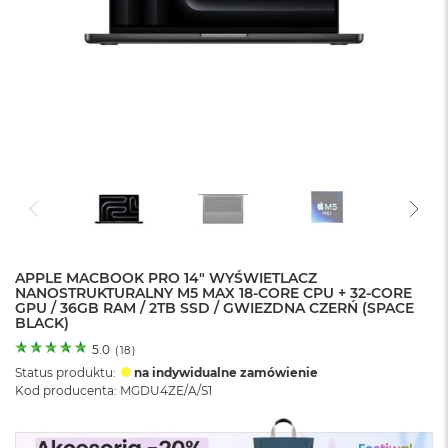
o
l
o
r
u
M
a
c
B
o
o
k
N
e
APPLE MACBOOK PRO 14" WYŚWIETLACZ
o
NANOSTRUKTURALNY M5 MAX 18-CORE CPU + 32-CORE
C
GPU / 36GB RAM / 2TB SSD / GWIEZDNA CZERŃ (SPACE
y
BLACK)
t
r
5.0
(
18
)
u
Status produktu:
na indywidualne zamówienie
s
Kod producenta: MGDU4ZE/A/S1
o
w
o