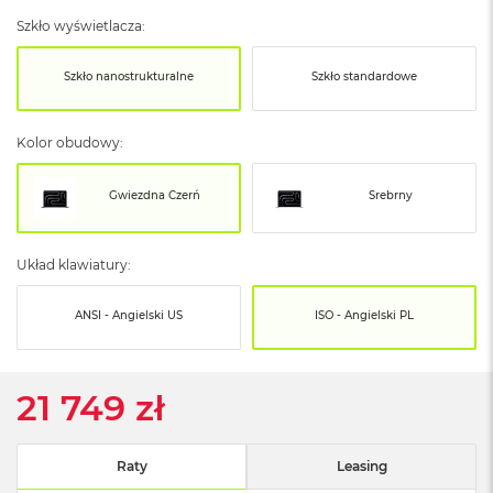
o
o
Szkło wyświetlacza:
k
N
Szkło nanostrukturalne
Szkło standardowe
e
o
S
r
Kolor obudowy:
e
b
Gwiezdna Czerń
Srebrny
r
n
y
Układ klawiatury:
W
e
ANSI - Angielski US
ISO - Angielski PL
d
ł
u
g
21 749 zł
p
o
j
e
Raty
Leasing
m