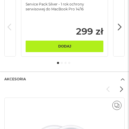
B
Service Pack Silver - 1 rok ochrony
Servi
serwisowej do MacBook Pro 14/16
serw
M
a
c
299 zł
B
o
o
k
DODAJ
N
e
o
5
1
2
AKCESORIA
G
B
M
a
POR
c
B
o
o
k