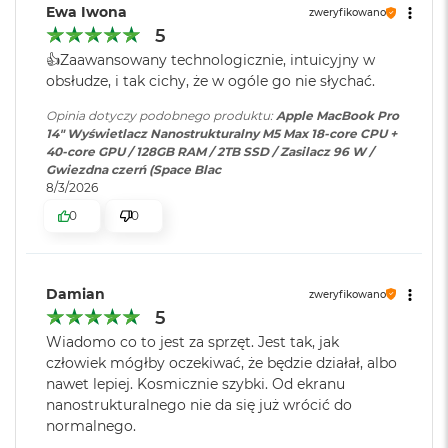
8
Ewa Iwona
zweryfikowano
STWORZONY DLA AI
– Układy scalone Apple i wszystkie
G
5
Producent karty
Apple
B
kluczowe, napędzające je komponenty zaprojektowano
graficznej
:
👍️Zaawansowany technologicznie, intuicyjny w
R
pod kątem wydajnej obsługi zadań AI bezpośrednio na
obsłudze, i tak cichy, że w ogóle go nie słychać.
A
M
urządzeniu, takich jak wnioskowanie na podstawie LLM i
Opinia dotyczy podobnego produktu:
Apple MacBook Pro
Seria karty
Apple M5 Max
szkolenie modeli.
14" Wyświetlacz Nanostrukturalny M5 Max 18-core CPU +
graficznej
:
M
40-core GPU / 128GB RAM / 2TB SSD / Zasilacz 96 W /
a
BATERIA NA CAŁY DZIEŃ
– MacBook Pro jest
Gwiezdna czerń (Space Blac
c
8/3/2026
zdumiewająco wydajny bez względu na to, czy pracuje na
B
Model karty
Apple M5 Max (32-rdzeniowy
o
baterii, czy jest podłączony do zasilania.
0
0
graficznej
:
GPU)
o
k
MACOS NAPĘDZA APKI
– Wszystkie aplikacje, których
A
używasz na co dzień – w tym te wbudowane, takie jak
i
Rodzaje wejść /
3 x Thunderbolt 5 (USB-C), 1 x
Damian
zweryfikowano
3
FaceTime
i Wiadomości – działają na macOS błyskawicznie.
r
wyjść
:
Gniazdo na kartę SDXC, 1 x
5
1
A wbudowana ochrona przed wirusami i bezpłatne
HDMI, 1 x Gniazdo słuchawkowe
6
Wiadomo co to jest za sprzęt. Jest tak, jak
3.5 mm, 1 x MagSafe 3
uaktualnienia oprogramowania zapewniają
G
człowiek mógłby oczekiwać, że będzie działał, albo
B
bezpieczeństwo i sprawne działanie.
nawet lepiej. Kosmicznie szybki. Od ekranu
R
nanostrukturalnego nie da się już wrócić do
A
KTO KOCHA IPHONE’A, POKOCHA I MACA
– Mac świetnie
Dźwięk
:
System sześciu głośników,
normalnego.
M
Dźwięk przestrzenny, Dolby
dogaduje się z każdym urządzeniem Apple. Razem potrafią