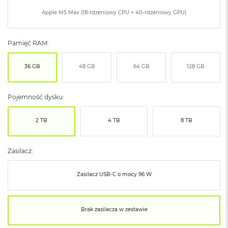
ó
Apple M5 Max (18-rdzeniowy CPU + 40-rdzeniowy GPU)
ż
M
Pamięć RAM:
a
c
B
36 GB
48 GB
64 GB
128 GB
o
o
k
Pojemność dysku:
N
e
o
2 TB
4 TB
8 TB
I
n
d
Zasilacz:
y
g
o
Zasilacz USB‑C o mocy 96 W
M
a
Brak zasilacza w zestawie
c
B