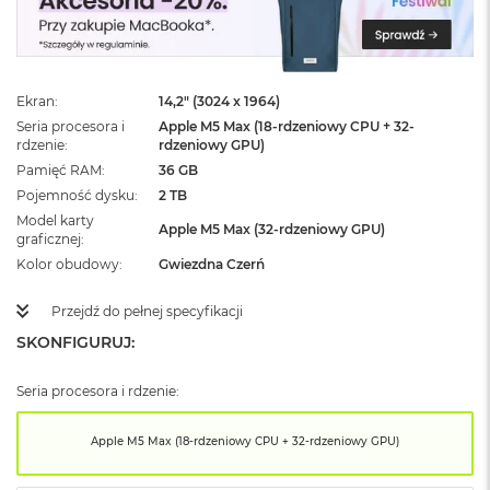
ż
ó
ł
t
y
Ekran
14,2" (3024 x 1964)
Seria procesora i
Apple M5 Max (18-rdzeniowy CPU + 32-
M
rdzenie
rdzeniowy GPU)
a
c
Pamięć RAM
36 GB
B
Pojemność dysku
2 TB
o
Model karty
o
Apple M5 Max (32-rdzeniowy GPU)
graficznej
k
Kolor obudowy
Gwiezdna Czerń
N
e
o
Przejdź do pełnej specyfikacji
S
SKONFIGURUJ:
u
b
t
Seria procesora i rdzenie:
e
l
Apple M5 Max (18-rdzeniowy CPU + 32-rdzeniowy GPU)
n
y
R