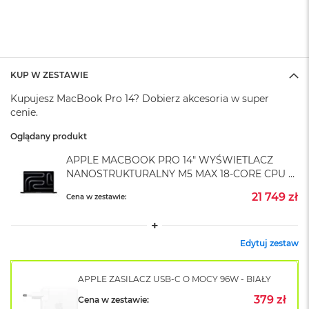
A
i
r
M
4
KUP W ZESTAWIE
M
a
Kupujesz MacBook Pro 14? Dobierz akcesoria w super
c
cenie.
B
o
Oglądany produkt
o
k
APPLE MACBOOK PRO 14" WYŚWIETLACZ
A
NANOSTRUKTURALNY M5 MAX 18-CORE CPU +
i
32-CORE GPU / 36GB RAM / 2TB SSD /
r
21 749 zł
Cena w zestawie:
GWIEZDNA CZERŃ (SPACE BLACK)
M
3
M
Edytuj zestaw
a
c
B
APPLE ZASILACZ USB-C O MOCY 96W - BIAŁY
o
379 zł
Cena w zestawie:
o