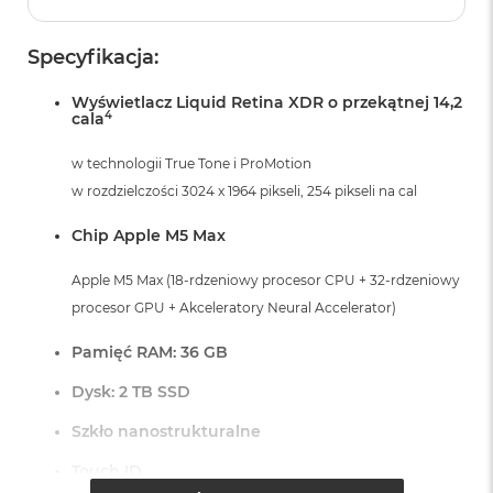
r
G
w
Specyfikacja:
i
e
Wyświetlacz Liquid Retina XDR o przekątnej 14,2
z
4
cala
d
n
w technologii True Tone i ProMotion
a
s
w rozdzielczości 3024 x 1964 pikseli, 254 pikseli na cal
z
a
Chip Apple M5 Max
r
o
Apple M5 Max (18-rdzeniowy procesor CPU + 32-rdzeniowy
ś
ć
procesor GPU + Akceleratory Neural Accelerator)
M
Pamięć RAM: 36 GB
a
c
Dysk: 2 TB SSD
B
o
Szkło nanostrukturalne
o
k
Touch ID
A