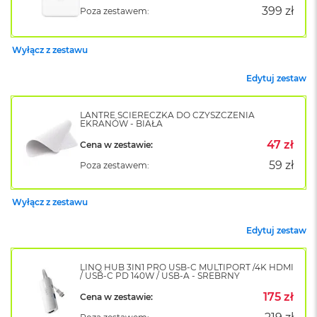
k
399 zł
Poza zestawem:
A
i
r
Wyłącz z zestawu
M
2
Edytuj zestaw
M
a
LANTRE ŚCIERECZKA DO CZYSZCZENIA
c
EKRANÓW - BIAŁA
B
47 zł
Cena w zestawie:
o
o
59 zł
Poza zestawem:
k
A
i
Wyłącz z zestawu
r
1
Edytuj zestaw
3
M
LINQ HUB 3IN1 PRO USB-C MULTIPORT /4K HDMI
/ USB-C PD 140W / USB-A - SREBRNY
a
c
175 zł
Cena w zestawie:
B
o