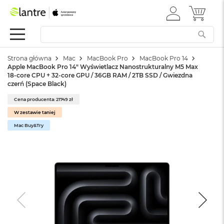
ZALOGUJ
MÓJ 
Apple
SIĘ
Festiwal
Mac
Strona główna
Mac
MacBook Pro
MacBook Pro 14
M
Apple MacBook Pro 14" Wyświetlacz Nanostrukturalny M5 Max
a
18-core CPU + 32-core GPU / 36GB RAM / 2TB SSD / Gwiezdna
c
czerń (Space Black)
B
o
Cena producenta: 21749 zł
o
W zestawie taniej
k
Mac Buy&Try
N
e
o
W
e
d
ł
u
g
k