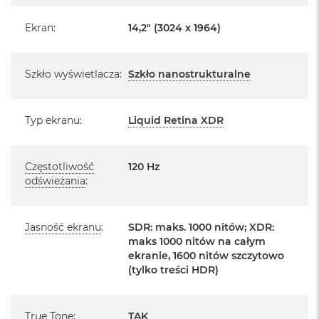
o
Pochodzi od polskiego, oficjalnego dystrybutora Apple.
o
Ekran
:
14,2" (3024 x 1964)
k
Posiada pełną, 12 miesięczną gwarancję
A
producenta
i
Szkło wyświetlacza
:
Szkło nanostrukturalne
r
Realizowaną w każdym autoryzowanym punkcie
P
ó
serwisowym Apple na terenie całego świata.
ł
Typ ekranu
:
Liquid Retina XDR
Istnieje możliwość przedłużenia gwarancji producenta.
n
Szczegółowe informacje na ten temat uzyskają Państwo
o
c
kontaktując się z naszym handlowcem.
Częstotliwość
120 Hz
M
odświeżania
:
Posiada fabryczne zafoliowane opakowanie
a
c
Posiada system operacyjny macOS w języku
B
polskim oraz polskie menu
Jasność ekranu
:
SDR: maks. 1000 nitów; XDR:
o
maks 1000 nitów na całym
o
Język polski wybieramy przy pierwszym uruchomieniu
ekranie, 1600 nitów szczytowo
k
urządzenia.
A
(tylko treści HDR)
i
r
Zawartość zestawu:
S
True Tone
:
TAK