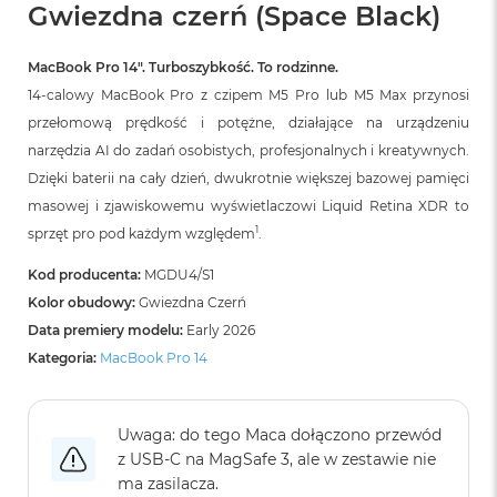
B
Gwiezdna czerń (Space Black)
o
o
k
MacBook Pro 14″. Turboszybkość. To rodzinne.
A
14-calowy MacBook Pro z czipem M5 Pro lub M5 Max przynosi
i
przełomową prędkość i potężne, działające na urządzeniu
r
B
narzędzia AI do zadań osobistych, profesjonalnych i kreatywnych.
ł
Dzięki baterii na cały dzień, dwukrotnie większej bazowej pamięci
ę
k
masowej i zjawiskowemu wyświetlaczowi Liquid Retina XDR to
i
1
sprzęt pro pod każdym względem
.
t
n
Kod producenta:
MGDU4/S1
y
Kolor obudowy:
Gwiezdna Czerń
M
Data premiery modelu:
Early 2026
a
Kategoria:
MacBook Pro 14
c
B
o
o
Uwaga: do tego Maca dołączono przewód
k
z USB‑C na MagSafe 3, ale w zestawie nie
A
ma zasilacza.
i