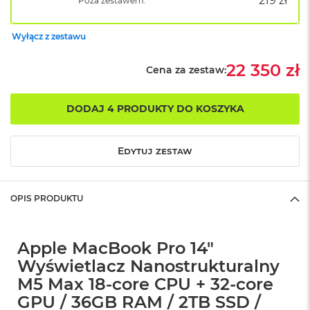
219 zł
Poza zestawem:
o
k
A
Wyłącz z zestawu
i
r
22 350 zł
Cena za zestaw:
1
5
DODAJ 4 PRODUKTY DO KOSZYKA
W
e
d
ł
Edytuj zestaw
u
g
k
OPIS PRODUKTU
o
l
o
r
Apple MacBook Pro 14"
u
Wyświetlacz Nanostrukturalny
M
M5 Max 18-core CPU + 32-core
a
GPU / 36GB RAM / 2TB SSD /
c