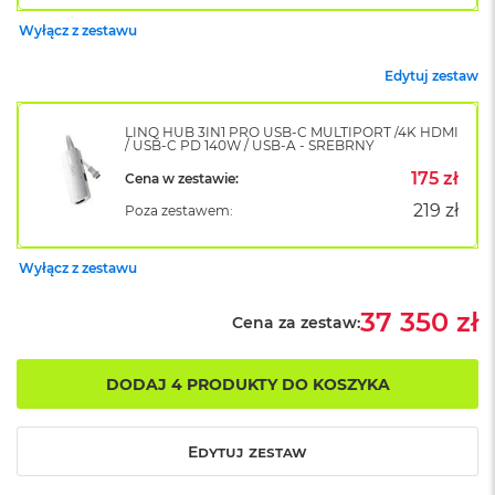
B
o
Wyłącz z zestawu
o
k
Edytuj zestaw
A
i
r
LINQ HUB 3IN1 PRO USB-C MULTIPORT /4K HDMI
B
/ USB-C PD 140W / USB-A - SREBRNY
ł
175 zł
Cena w zestawie:
ę
k
219 zł
Poza zestawem:
i
t
n
Wyłącz z zestawu
y
37 350 zł
Cena za zestaw:
M
a
c
DODAJ 4 PRODUKTY DO KOSZYKA
B
o
o
k
Edytuj zestaw
A
i