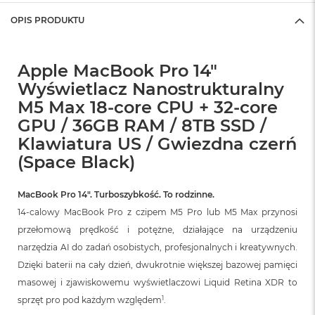
r
G
OPIS PRODUKTU
w
i
e
Apple MacBook Pro 14"
z
d
Wyświetlacz Nanostrukturalny
n
M5 Max 18-core CPU + 32-core
a
s
GPU / 36GB RAM / 8TB SSD /
z
Klawiatura US / Gwiezdna czerń
a
r
(Space Black)
o
ś
ć
MacBook Pro 14″. Turboszybkość. To rodzinne.
14-calowy MacBook Pro z czipem M5 Pro lub M5 Max przynosi
M
przełomową prędkość i potężne, działające na urządzeniu
a
c
narzędzia AI do zadań osobistych, profesjonalnych i kreatywnych.
B
Dzięki baterii na cały dzień, dwukrotnie większej bazowej pamięci
o
masowej i zjawiskowemu wyświetlaczowi Liquid Retina XDR to
o
k
1
sprzęt pro pod każdym względem
.
A