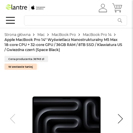
ZALOGUJ
MÓJ 
Apple
SIĘ
Festiwal
Mac
Strona główna
Mac
MacBook Pro
MacBook Pro 14
M
Apple MacBook Pro 14" Wyświetlacz Nanostrukturalny M5 Max
a
18-core CPU + 32-core GPU / 36GB RAM / 8TB SSD / Klawiatura US
c
/ Gwiezdna czerń (Space Black)
B
o
Cena producenta: 36749 zł
o
W zestawie taniej
k
N
e
o
W
e
d
ł
u
g
k