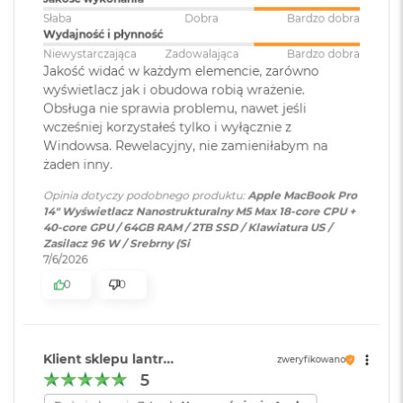
Jakość wykonania
WLAN
:
ś
Stage 12 MP, trzy mikrofony jakości studyjnej i sześć
Słaba
Dobra
Bardzo dobra
c
głośników z dźwiękiem przestrzennym i obsługą Dolby
Wydajność i płynność
i
Atmos sprawią, że zawsze będzie Cię doskonale słychać i
d
Niewystarczająca
Zadowalająca
Bardzo dobra
Kamera
Kamera 12MP Center Stage z
y
Jakość widać w każdym elemencie, zarówno
widać w perfekcyjnie skomponowanym kadrze.
internetowa
:
obsługą funkcji Widok blatu
s
wyświetlacz jak i obudowa robią wrażenie.
k
POŁĄCZ WSZYSTKO
– Wyposażony w trzy porty
Obsługa nie sprawia problemu, nawet jeśli
u
Thunderbolt 5 i port MagSafe 3 do ładowania, gniazdo na
wcześniej korzystałeś tylko i wyłącznie z
Bateria
:
Litowo-polimerowa
Windowsa. Rewelacyjny, nie zamieniłabym na
kartę SDXC, port HDMI, gniazdo słuchawkowe i
M
żaden inny.
a
zaprojektowany przez Apple czip do łączności
c
Pojemność baterii
:
72,4 Wh
6
bezprzewodowej N1 obsługujący interfejsy Wi-Fi 7
i
Opinia dotyczy podobnego produktu:
Apple MacBook Pro
B
14" Wyświetlacz Nanostrukturalny M5 Max 18-core CPU +
o
Bluetooth 6. Do modelu z czipem M5 Pro podłączysz aż trzy
40-core GPU / 64GB RAM / 2TB SSD / Klawiatura US /
o
wyświetlacze zewnętrzne, a do modelu z czipem M5 Max –
Zasilacz 96 W / Srebrny (Si
k
Szybkie ładowanie
:
Możliwość szybkiego ładowania
nawet cztery.
7/6/2026
A
zasilaczem USB PD o mocy
i
0
0
96W lub wyższą
r
2
5
6
Ładowanie i
Trzy porty Thunderbolt 5
Klient sklepu lantr...
zweryfikowano
G
rozbudowa
:
(USB‑C) obsługujące:
5
B
Ładowanie,
DisplayPort
,
Wyświetlacz