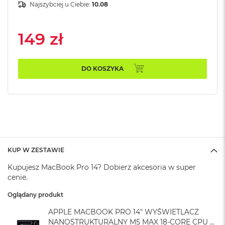
Najszybciej u Ciebie:
10.08
k
A
i
r
149 zł
M
2
DO KOSZYKA
M
a
c
B
o
o
k
A
i
r
KUP W ZESTAWIE
1
Kupujesz MacBook Pro 14? Dobierz akcesoria w super
3
cenie.
M
Oglądany produkt
a
c
APPLE MACBOOK PRO 14" WYŚWIETLACZ
B
NANOSTRUKTURALNY M5 MAX 18-CORE CPU +
o