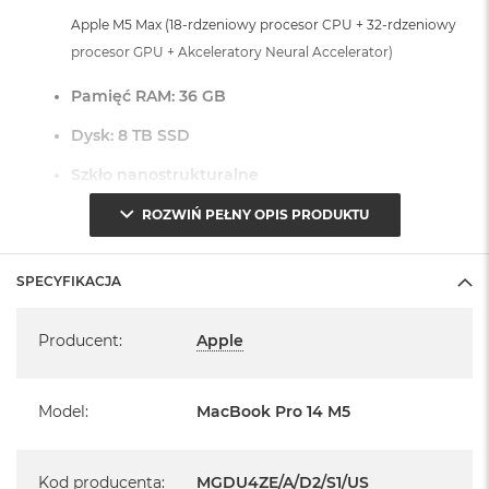
o
Apple M5 Max (18-rdzeniowy procesor CPU + 32-rdzeniowy
o
procesor GPU + Akceleratory Neural Accelerator)
k
A
i
Pamięć RAM: 36 GB
r
P
Dysk: 8 TB SSD
ó
ł
Szkło nanostrukturalne
n
o
Touch ID
ROZWIŃ PEŁNY OPIS PRODUKTU
c
Czytnik linii papilarnych do bezpiecznego logowania oraz
M
SPECYFIKACJA
zakupów
a
c
Specyfikacja
Dostępne złącza:
B
Producent
:
Apple
o
o
3 x Thunderbolt 5 (USB-C)
k
1 x Port HDMI
Model
:
MacBook Pro 14 M5
A
1 x Port MagSafe 3
i
r
1 x Gniazdo na kartę SDXC
S
Kod producenta
:
MGDU4ZE/A/D2/S1/US
1 x Gniazdo słuchawkowe 3,5 mm