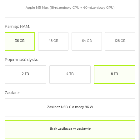
ó
Apple M5 Max (18-rdzeniowy CPU + 40-rdzeniowy GPU)
ż
M
Pamięć RAM:
a
c
B
36 GB
48 GB
64 GB
128 GB
o
o
k
Pojemność dysku:
N
e
o
2 TB
4 TB
8 TB
I
n
d
Zasilacz:
y
g
o
Zasilacz USB‑C o mocy 96 W
M
a
Brak zasilacza w zestawie
c
B