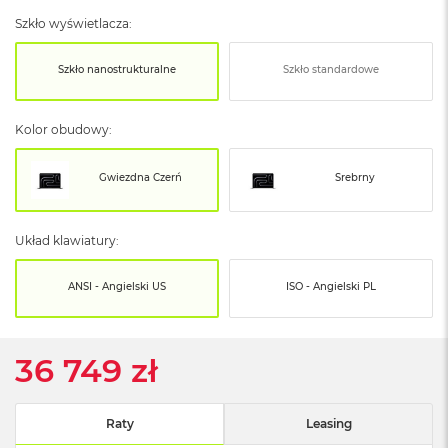
o
o
Szkło wyświetlacza:
k
N
Szkło nanostrukturalne
Szkło standardowe
e
o
S
r
Kolor obudowy:
e
b
Gwiezdna Czerń
Srebrny
r
n
y
Układ klawiatury:
W
e
ANSI - Angielski US
ISO - Angielski PL
d
ł
u
g
36 749 zł
p
o
j
e
Raty
Leasing
m