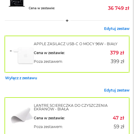
32-CORE GPU / 36GB RAM / 8TB SSD /
o
36 749 zł
Cena w zestawie:
k
KLAWIATURA US / GWIEZDNA CZERŃ (SPACE
A
BLACK)
i
r
Edytuj zestaw
1
5
APPLE ZASILACZ USB-C O MOCY 96W - BIAŁY
W
379 zł
Cena w zestawie:
e
d
399 zł
Poza zestawem:
ł
u
g
Wyłącz z zestawu
k
o
Edytuj zestaw
l
o
r
LANTRE ŚCIERECZKA DO CZYSZCZENIA
u
EKRANÓW - BIAŁA
47 zł
Cena w zestawie:
M
a
59 zł
Poza zestawem:
c