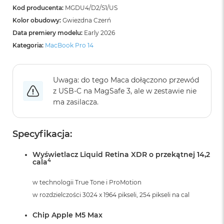
i
Kod producenta:
MGDU4/D2/S1/US
r
Kolor obudowy:
Gwiezdna Czerń
K
s
Data premiery modelu:
Early 2026
i
Kategoria:
MacBook Pro 14
ę
ż
y
c
Uwaga: do tego Maca dołączono przewód
o
z USB‑C na MagSafe 3, ale w zestawie nie
w
ma zasilacza.
a
P
o
ś
Specyfikacja:
w
i
Wyświetlacz Liquid Retina XDR o przekątnej 14,2
a
4
cala
t
a
w technologii True Tone i ProMotion
w rozdzielczości 3024 x 1964 pikseli, 254 pikseli na cal
M
a
c
Chip Apple M5 Max
B