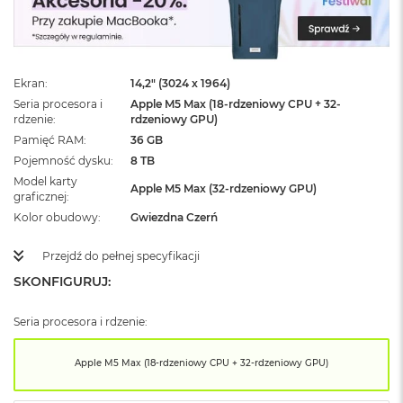
ż
ó
ł
t
y
Ekran
14,2" (3024 x 1964)
Seria procesora i
Apple M5 Max (18-rdzeniowy CPU + 32-
M
rdzenie
rdzeniowy GPU)
a
c
Pamięć RAM
36 GB
B
Pojemność dysku
8 TB
o
Model karty
o
Apple M5 Max (32-rdzeniowy GPU)
graficznej
k
Kolor obudowy
Gwiezdna Czerń
N
e
o
Przejdź do pełnej specyfikacji
S
SKONFIGURUJ:
u
b
t
Seria procesora i rdzenie:
e
l
Apple M5 Max (18-rdzeniowy CPU + 32-rdzeniowy GPU)
n
y
R