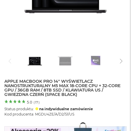
o
l
o
r
u
M
a
c
B
o
o
k
N
e
APPLE MACBOOK PRO 14" WYŚWIETLACZ
o
NANOSTRUKTURALNY M5 MAX 18-CORE CPU + 32-CORE
C
GPU / 36GB RAM / 8TB SSD / KLAWIATURA US /
y
GWIEZDNA CZERŃ (SPACE BLACK)
t
r
5.0
(
17
)
u
Status produktu:
na indywidualne zamówienie
s
Kod producenta: MGDU4ZE/A/D2/S1/US
o
w
o