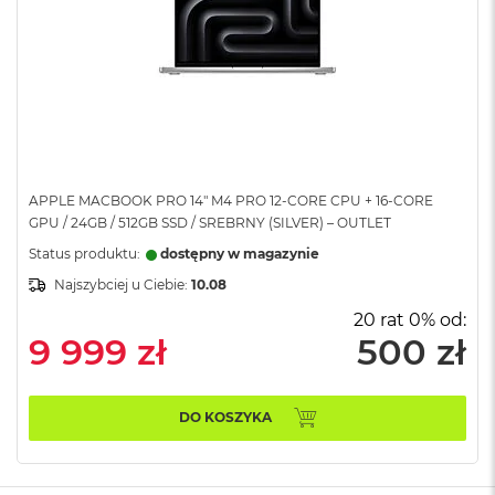
A
i
r
M
a
c
B
o
o
APPLE MACBOOK PRO 14" M4 PRO 12-CORE CPU + 16-CORE
k
GPU / 24GB / 512GB SSD / SREBRNY (SILVER) – OUTLET
A
Status produktu:
dostępny w magazynie
i
r
Najszybciej u Ciebie:
10.08
M
5
20 rat 0% od:
9 999 zł
500 zł
M
a
c
DO KOSZYKA
B
o
o
k