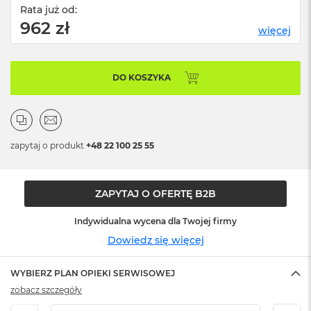
n
Rata już od:
o
962 zł
ś
więcej
c
i
d
DO KOSZYKA
y
s
k
u
M
zapytaj o produkt
+48 22 100 25 55
a
c
B
o
ZAPYTAJ O OFERTĘ B2B
o
k
Indywidualna wycena dla Twojej firmy
N
Dowiedz się więcej
e
o
2
WYBIERZ PLAN OPIEKI SERWISOWEJ
5
zobacz szczegóły
6
G