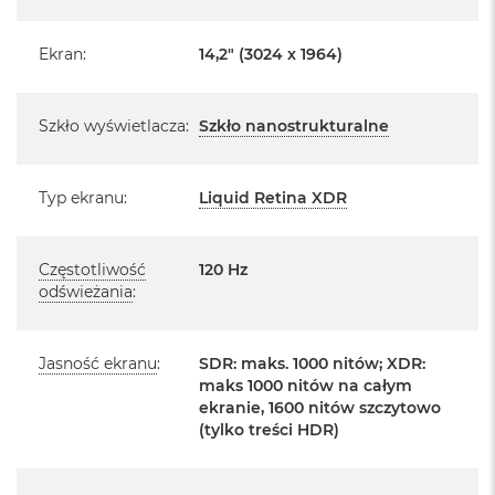
producenta
o
o
Realizowaną w każdym autoryzowanym punkcie
Ekran
:
14,2" (3024 x 1964)
k
A
serwisowym Apple na terenie całego świata.
i
Istnieje możliwość przedłużenia gwarancji producenta.
r
Szkło wyświetlacza
:
Szkło nanostrukturalne
Szczegółowe informacje na ten temat uzyskają Państwo
P
ó
kontaktując się z naszym handlowcem.
ł
n
Typ ekranu
:
Liquid Retina XDR
Posiada fabryczne zafoliowane opakowanie
o
c
Posiada system operacyjny macOS w języku
polskim oraz polskie menu
Częstotliwość
120 Hz
M
odświeżania
:
a
Język polski wybieramy przy pierwszym uruchomieniu
c
urządzenia.
B
o
Jasność ekranu
:
SDR: maks. 1000 nitów; XDR:
o
maks 1000 nitów na całym
Zawartość zestawu:
k
ekranie, 1600 nitów szczytowo
A
(tylko treści HDR)
14 -calowy MacBook Pro
i
r
Przewód USB-C na MagSafe 3 do ładowania (2m)
S