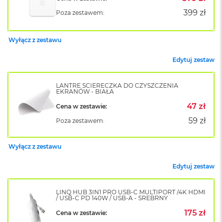
k
399 zł
Poza zestawem:
A
i
r
Wyłącz z zestawu
M
2
Edytuj zestaw
M
a
LANTRE ŚCIERECZKA DO CZYSZCZENIA
c
EKRANÓW - BIAŁA
B
o
47 zł
Cena w zestawie:
o
59 zł
Poza zestawem:
k
A
i
Wyłącz z zestawu
r
1
3
Edytuj zestaw
M
LINQ HUB 3IN1 PRO USB-C MULTIPORT /4K HDMI
a
/ USB-C PD 140W / USB-A - SREBRNY
c
B
175 zł
Cena w zestawie:
o