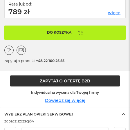
n
Rata już od:
o
789 zł
ś
więcej
c
i
d
DO KOSZYKA
y
s
k
u
M
zapytaj o produkt
+48 22 100 25 55
a
c
B
o
ZAPYTAJ O OFERTĘ B2B
o
k
Indywidualna wycena dla Twojej firmy
N
Dowiedz się więcej
e
o
2
WYBIERZ PLAN OPIEKI SERWISOWEJ
5
zobacz szczegóły
6
G