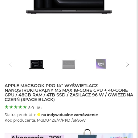
o
l
o
r
u
M
a
c
B
o
o
k
N
e
APPLE MACBOOK PRO 14" WYŚWIETLACZ
o
NANOSTRUKTURALNY M5 MAX 18-CORE CPU + 40-CORE
C
GPU / 48GB RAM / 4TB SSD / ZASILACZ 96 W / GWIEZDNA
y
CZERŃ (SPACE BLACK)
t
r
5.0
(
18
)
u
Status produktu:
na indywidualne zamówienie
s
Kod producenta: MGDU4ZE/A/P1/D1/S1/96W
o
w
o