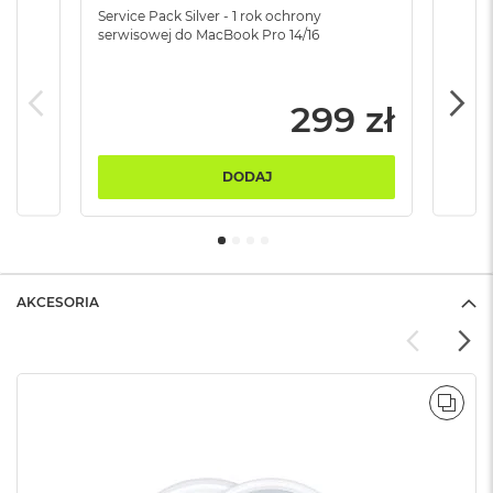
B
Service Pack Silver - 1 rok ochrony
Servi
serwisowej do MacBook Pro 14/16
serw
M
a
c
299 zł
B
o
o
k
DODAJ
N
e
o
5
1
2
AKCESORIA
G
B
M
a
POR
c
B
o
o
k