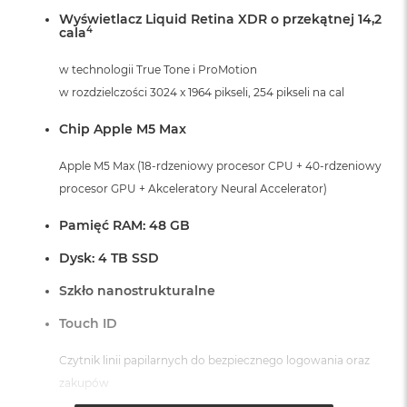
r
Wyświetlacz Liquid Retina XDR o przekątnej 14,2
G
4
cala
w
i
w technologii True Tone i ProMotion
e
z
w rozdzielczości 3024 x 1964 pikseli, 254 pikseli na cal
d
n
Chip Apple M5 Max
a
s
Apple M5 Max (18-rdzeniowy procesor CPU + 40-rdzeniowy
z
a
procesor GPU + Akceleratory Neural Accelerator)
r
o
Pamięć RAM: 48 GB
ś
ć
Dysk: 4 TB SSD
M
Szkło nanostrukturalne
a
c
Touch ID
B
o
Czytnik linii papilarnych do bezpiecznego logowania oraz
o
zakupów
k
A