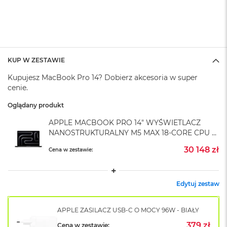
A
i
r
M
4
M
KUP W ZESTAWIE
a
c
Kupujesz MacBook Pro 14? Dobierz akcesoria w super
B
cenie.
o
o
Oglądany produkt
k
A
APPLE MACBOOK PRO 14" WYŚWIETLACZ
i
NANOSTRUKTURALNY M5 MAX 18-CORE CPU +
r
40-CORE GPU / 48GB RAM / 4TB SSD /
M
30 148 zł
Cena w zestawie:
ZASILACZ 96 W / GWIEZDNA CZERŃ (SPACE
3
BLACK)
M
Edytuj zestaw
a
c
B
APPLE ZASILACZ USB-C O MOCY 96W - BIAŁY
o
o
379 zł
Cena w zestawie: