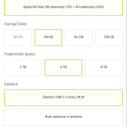
ó
Apple M5 Max (18-rdzeniowy CPU + 40-rdzeniowy GPU)
ż
M
Pamięć RAM:
a
c
B
36 GB
48 GB
64 GB
128 GB
o
o
k
Pojemność dysku:
N
e
o
2 TB
4 TB
8 TB
I
n
d
Zasilacz:
y
g
o
Zasilacz USB‑C o mocy 96 W
M
a
Brak zasilacza w zestawie
c
B