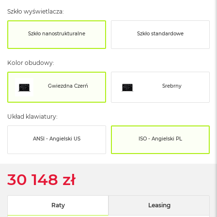
o
o
Szkło wyświetlacza:
k
N
Szkło nanostrukturalne
Szkło standardowe
e
o
S
r
Kolor obudowy:
e
b
Gwiezdna Czerń
Srebrny
r
n
y
Układ klawiatury:
W
e
ANSI - Angielski US
ISO - Angielski PL
d
ł
u
g
30 148 zł
p
o
j
e
Raty
Leasing
m