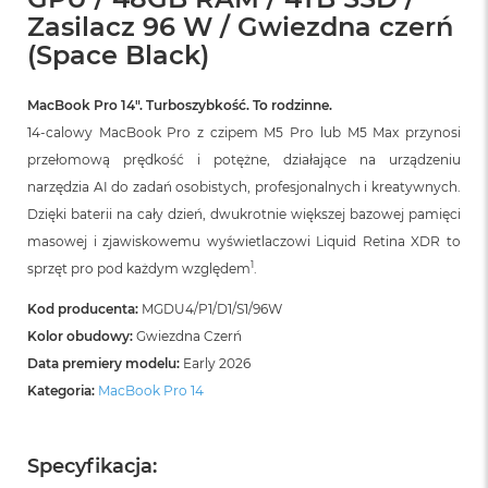
B
Zasilacz 96 W / Gwiezdna czerń
o
o
(Space Black)
k
A
i
MacBook Pro 14″. Turboszybkość. To rodzinne.
r
14-calowy MacBook Pro z czipem M5 Pro lub M5 Max przynosi
B
przełomową prędkość i potężne, działające na urządzeniu
ł
ę
narzędzia AI do zadań osobistych, profesjonalnych i kreatywnych.
k
Dzięki baterii na cały dzień, dwukrotnie większej bazowej pamięci
i
t
masowej i zjawiskowemu wyświetlaczowi Liquid Retina XDR to
n
1
sprzęt pro pod każdym względem
.
y
Kod producenta:
MGDU4/P1/D1/S1/96W
M
Kolor obudowy:
Gwiezdna Czerń
a
c
Data premiery modelu:
Early 2026
B
Kategoria:
MacBook Pro 14
o
o
k
A
Specyfikacja:
i