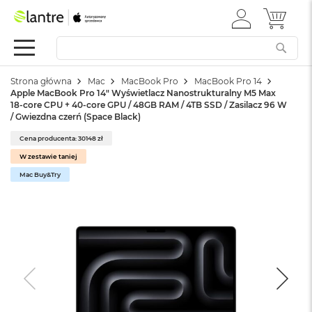
ZALOGUJ
MÓJ 
Apple
SIĘ
Festiwal
Mac
Strona główna
Mac
MacBook Pro
MacBook Pro 14
M
Apple MacBook Pro 14" Wyświetlacz Nanostrukturalny M5 Max
a
18-core CPU + 40-core GPU / 48GB RAM / 4TB SSD / Zasilacz 96 W
c
/ Gwiezdna czerń (Space Black)
B
o
Cena producenta: 30148 zł
o
W zestawie taniej
k
Mac Buy&Try
N
e
o
W
e
d
ł
u
g
k