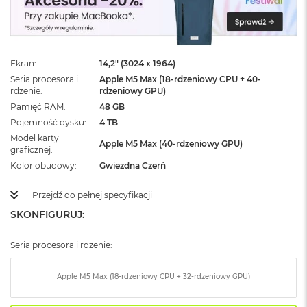
ż
ó
ł
t
y
Ekran
14,2" (3024 x 1964)
Seria procesora i
Apple M5 Max (18-rdzeniowy CPU + 40-
M
rdzenie
rdzeniowy GPU)
a
c
Pamięć RAM
48 GB
B
Pojemność dysku
4 TB
o
Model karty
o
Apple M5 Max (40-rdzeniowy GPU)
graficznej
k
Kolor obudowy
Gwiezdna Czerń
N
e
o
Przejdź do pełnej specyfikacji
S
SKONFIGURUJ:
u
b
t
Seria procesora i rdzenie:
e
l
Apple M5 Max (18-rdzeniowy CPU + 32-rdzeniowy GPU)
n
y
R