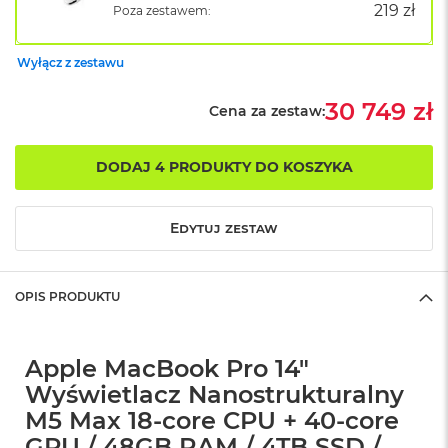
219 zł
Poza zestawem:
o
k
A
Wyłącz z zestawu
i
r
30 749 zł
1
Cena za zestaw:
5
W
DODAJ 4 PRODUKTY DO KOSZYKA
e
d
ł
Edytuj zestaw
u
g
k
o
OPIS PRODUKTU
l
o
r
u
Apple MacBook Pro 14"
Wyświetlacz Nanostrukturalny
M
M5 Max 18-core CPU + 40-core
a
c
GPU / 48GB RAM / 4TB SSD /