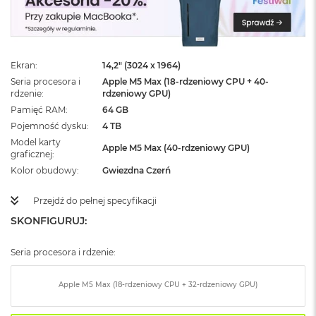
ż
ó
ł
t
y
Ekran
14,2" (3024 x 1964)
Seria procesora i
Apple M5 Max (18-rdzeniowy CPU + 40-
M
rdzenie
rdzeniowy GPU)
a
c
Pamięć RAM
64 GB
B
Pojemność dysku
4 TB
o
Model karty
o
Apple M5 Max (40-rdzeniowy GPU)
graficznej
k
Kolor obudowy
Gwiezdna Czerń
N
e
o
Przejdź do pełnej specyfikacji
S
SKONFIGURUJ:
u
b
t
Seria procesora i rdzenie:
e
l
Apple M5 Max (18-rdzeniowy CPU + 32-rdzeniowy GPU)
n
y
R