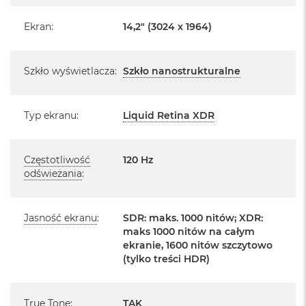
o
Pochodzi od polskiego, oficjalnego dystrybutora Apple.
o
Ekran
:
14,2" (3024 x 1964)
k
Posiada pełną, 12 miesięczną gwarancję
A
producenta
i
Szkło wyświetlacza
:
Szkło nanostrukturalne
r
Realizowaną w każdym autoryzowanym punkcie
P
ó
serwisowym Apple na terenie całego świata.
ł
Typ ekranu
:
Liquid Retina XDR
Istnieje możliwość przedłużenia gwarancji producenta.
n
Szczegółowe informacje na ten temat uzyskają Państwo
o
c
kontaktując się z naszym handlowcem.
Częstotliwość
120 Hz
M
odświeżania
:
Posiada fabryczne zafoliowane opakowanie
a
c
Posiada system operacyjny macOS w języku
B
polskim oraz polskie menu
Jasność ekranu
:
SDR: maks. 1000 nitów; XDR:
o
maks 1000 nitów na całym
o
Język polski wybieramy przy pierwszym uruchomieniu
ekranie, 1600 nitów szczytowo
k
urządzenia.
A
(tylko treści HDR)
i
r
Zawartość zestawu:
S
True Tone
:
TAK