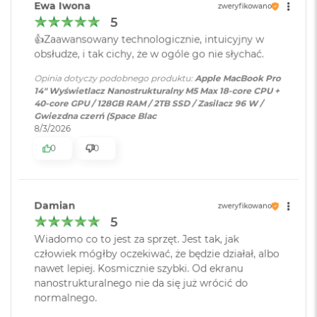
8
Ewa Iwona
zweryfikowano
STWORZONY DLA AI
– Układy scalone Apple i wszystkie
G
5
Producent karty
Apple
B
kluczowe, napędzające je komponenty zaprojektowano
graficznej
:
👍️Zaawansowany technologicznie, intuicyjny w
R
pod kątem wydajnej obsługi zadań AI bezpośrednio na
obsłudze, i tak cichy, że w ogóle go nie słychać.
A
M
urządzeniu, takich jak wnioskowanie na podstawie LLM i
Opinia dotyczy podobnego produktu:
Apple MacBook Pro
Seria karty
Apple M5 Max
szkolenie modeli.
14" Wyświetlacz Nanostrukturalny M5 Max 18-core CPU +
graficznej
:
M
40-core GPU / 128GB RAM / 2TB SSD / Zasilacz 96 W /
a
BATERIA NA CAŁY DZIEŃ
– MacBook Pro jest
Gwiezdna czerń (Space Blac
c
8/3/2026
zdumiewająco wydajny bez względu na to, czy pracuje na
B
Model karty
Apple M5 Max (40-rdzeniowy
o
baterii, czy jest podłączony do zasilania.
0
0
graficznej
:
GPU)
o
k
MACOS NAPĘDZA APKI
– Wszystkie aplikacje, których
A
używasz na co dzień – w tym te wbudowane, takie jak
i
Rodzaje wejść /
3 x Thunderbolt 5 (USB-C), 1 x
Damian
zweryfikowano
3
FaceTime
i Wiadomości – działają na macOS błyskawicznie.
r
wyjść
:
Gniazdo na kartę SDXC, 1 x
5
1
A wbudowana ochrona przed wirusami i bezpłatne
HDMI, 1 x Gniazdo słuchawkowe
6
Wiadomo co to jest za sprzęt. Jest tak, jak
3.5 mm, 1 x MagSafe 3
uaktualnienia oprogramowania zapewniają
G
człowiek mógłby oczekiwać, że będzie działał, albo
B
bezpieczeństwo i sprawne działanie.
nawet lepiej. Kosmicznie szybki. Od ekranu
R
nanostrukturalnego nie da się już wrócić do
A
KTO KOCHA IPHONE’A, POKOCHA I MACA
– Mac świetnie
Dźwięk
:
System sześciu głośników,
normalnego.
M
Dźwięk przestrzenny, Dolby
dogaduje się z każdym urządzeniem Apple. Razem potrafią