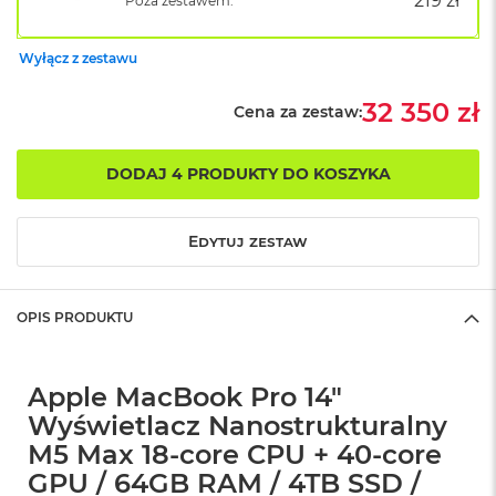
219 zł
Poza zestawem:
o
k
A
Wyłącz z zestawu
i
r
32 350 zł
Cena za zestaw:
1
5
DODAJ 4 PRODUKTY DO KOSZYKA
W
e
d
ł
Edytuj zestaw
u
g
k
OPIS PRODUKTU
o
l
o
r
Apple MacBook Pro 14"
u
Wyświetlacz Nanostrukturalny
M
M5 Max 18-core CPU + 40-core
a
GPU / 64GB RAM / 4TB SSD /
c