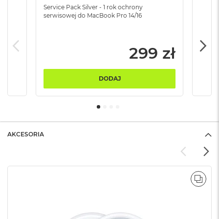
B
Service Pack Silver - 1 rok ochrony
Servi
serwisowej do MacBook Pro 14/16
serw
M
a
c
299 zł
B
o
o
k
DODAJ
N
e
o
5
1
2
AKCESORIA
G
B
M
a
POR
c
B
o
o
k