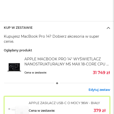
A
i
r
M
4
KUP W ZESTAWIE
M
a
Kupujesz MacBook Pro 14? Dobierz akcesoria w super
c
cenie.
B
o
Oglądany produkt
o
k
APPLE MACBOOK PRO 14" WYŚWIETLACZ
A
NANOSTRUKTURALNY M5 MAX 18-CORE CPU +
i
40-CORE GPU / 64GB RAM / 4TB SSD /
r
31 749 zł
Cena w zestawie:
GWIEZDNA CZERŃ (SPACE BLACK)
M
3
M
Edytuj zestaw
a
c
B
APPLE ZASILACZ USB-C O MOCY 96W - BIAŁY
o
379 zł
Cena w zestawie:
o