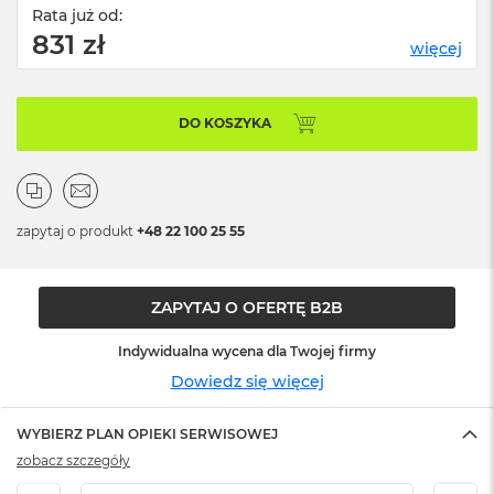
n
Rata już od:
o
831 zł
ś
więcej
c
i
d
DO KOSZYKA
y
s
k
u
M
zapytaj o produkt
+48 22 100 25 55
a
c
B
o
ZAPYTAJ O OFERTĘ B2B
o
k
Indywidualna wycena dla Twojej firmy
N
Dowiedz się więcej
e
o
2
WYBIERZ PLAN OPIEKI SERWISOWEJ
5
zobacz szczegóły
6
G