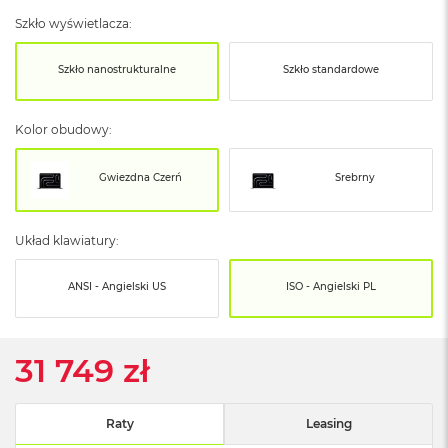
o
o
Szkło wyświetlacza:
k
N
Szkło nanostrukturalne
Szkło standardowe
e
o
S
r
Kolor obudowy:
e
b
Gwiezdna Czerń
Srebrny
r
n
y
Układ klawiatury:
W
e
ANSI - Angielski US
ISO - Angielski PL
d
ł
u
g
31 749 zł
p
o
j
e
Raty
Leasing
m