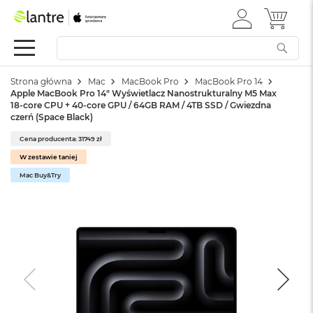
ZALOGUJ
MÓJ 
Apple
SIĘ
Festiwal
Mac
Strona główna
Mac
MacBook Pro
MacBook Pro 14
M
Apple MacBook Pro 14" Wyświetlacz Nanostrukturalny M5 Max
a
18-core CPU + 40-core GPU / 64GB RAM / 4TB SSD / Gwiezdna
c
czerń (Space Black)
B
o
Cena producenta: 31749 zł
o
W zestawie taniej
k
Mac Buy&Try
N
e
o
W
e
d
ł
u
g
k