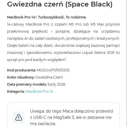
B
Gwiezdna czerń (Space Black)
o
o
k
MacBook Pro 14″. Turboszybkość. To rodzinne.
A
14-calowy MacBook Pro z czipem M5 Pro lub M5 Max przynosi
i
przełomową prędkość i potężne, działające na urządzeniu
r
B
narzędzia AI do zadań osobistych, profesjonalnych i kreatywnych.
ł
Dzięki baterii na cały dzień, dwukrotnie większej bazowej pamięci
ę
k
masowej i zjawiskowemu wyświetlaczowi Liquid Retina XDR to
i
1
sprzęt pro pod każdym względem
.
t
n
Kod producenta:
MGDU4/P1/R1/D1/S1
y
Kolor obudowy:
Gwiezdna Czerń
M
Data premiery modelu:
Early 2026
a
Kategoria:
MacBook Pro 14
c
B
o
o
Uwaga: do tego Maca dołączono przewód
k
z USB‑C na MagSafe 3, ale w zestawie nie
A
ma zasilacza.
i