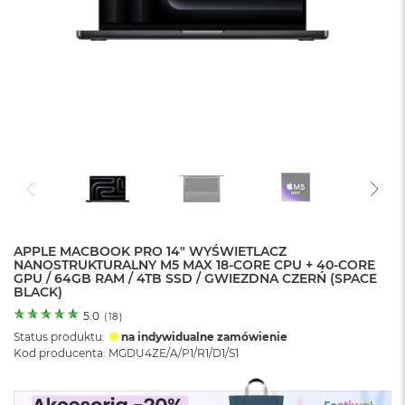
o
l
o
r
u
M
a
c
B
o
o
k
N
e
APPLE MACBOOK PRO 14" WYŚWIETLACZ
o
NANOSTRUKTURALNY M5 MAX 18-CORE CPU + 40-CORE
C
GPU / 64GB RAM / 4TB SSD / GWIEZDNA CZERŃ (SPACE
y
BLACK)
t
r
5.0
(
18
)
u
Status produktu:
na indywidualne zamówienie
s
Kod producenta: MGDU4ZE/A/P1/R1/D1/S1
o
w
o