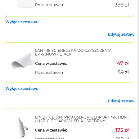
k
399 zł
Poza zestawem:
A
i
r
Wyłącz z zestawu
M
2
Edytuj zestaw
M
a
LANTRE ŚCIERECZKA DO CZYSZCZENIA
c
EKRANÓW - BIAŁA
B
47 zł
Cena w zestawie:
o
o
59 zł
Poza zestawem:
k
A
i
Wyłącz z zestawu
r
1
Edytuj zestaw
3
M
LINQ HUB 3IN1 PRO USB-C MULTIPORT /4K HDMI
/ USB-C PD 140W / USB-A - SREBRNY
a
c
175 zł
Cena w zestawie:
B
o