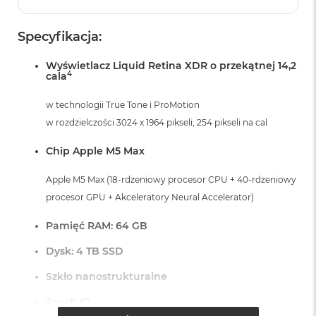
r
G
w
Specyfikacja:
i
e
Wyświetlacz Liquid Retina XDR o przekątnej 14,2
z
4
cala
d
n
w technologii True Tone i ProMotion
a
s
w rozdzielczości 3024 x 1964 pikseli, 254 pikseli na cal
z
a
Chip Apple M5 Max
r
o
Apple M5 Max (18-rdzeniowy procesor CPU + 40-rdzeniowy
ś
ć
procesor GPU + Akceleratory Neural Accelerator)
M
Pamięć RAM: 64 GB
a
c
Dysk: 4 TB SSD
B
o
Szkło nanostrukturalne
o
k
Touch ID
A