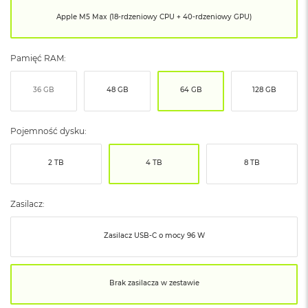
ó
Apple M5 Max (18-rdzeniowy CPU + 40-rdzeniowy GPU)
ż
M
Pamięć RAM:
a
c
B
36 GB
48 GB
64 GB
128 GB
o
o
k
Pojemność dysku:
N
e
o
2 TB
4 TB
8 TB
I
n
d
Zasilacz:
y
g
o
Zasilacz USB‑C o mocy 96 W
M
a
Brak zasilacza w zestawie
c
B